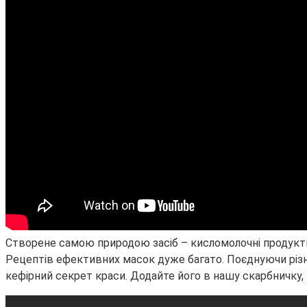
Створене самою природою засіб – кисломолочні продукти 
Рецептів ефективних масок дуже багато. Поєднуючи різні
кефірний секрет краси. Додайте його в нашу скарбничку, 