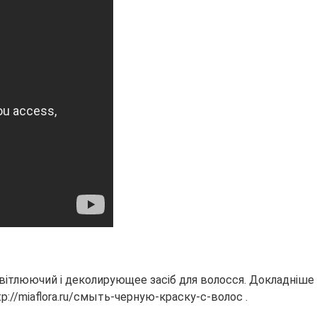
ітлюючий і деколирующее засіб для волосся. Докладніше пр
://miaflora.ru/смыть-черную-краску-с-волос .