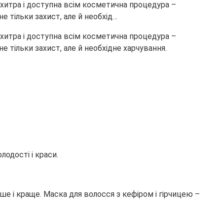
ехитра і доступна всім косметична процедура –
е тільки захист, але й необхід…
ехитра і доступна всім косметична процедура –
 тільки захист, але й необхідне харчування.
одості і краси.
ше і краще. Маска для волосся з кефіром і гірчицею –