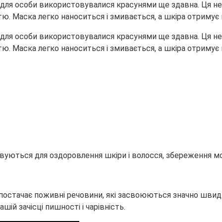
і для особи використовувалися красунями ще здавна. Ця н
. Маска легко наноситься і змивається, а шкіра отримує н
і для особи використовувалися красунями ще здавна. Ця н
. Маска легко наноситься і змивається, а шкіра отримує не
овуються для оздоровлення шкіри і волосся, збереження мол
р постачає поживні речовини, які засвоюються значно швид
ій зачісці пишності і чарівність.