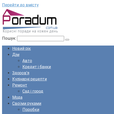
Перейти до вмісту
Пошук:
Новий рік
Дім
Авто
Кредит і банки
Здоров’я
Кулінарні рецепти
Ремонт
Сад і город
Мода
Своїми руками
Поробки