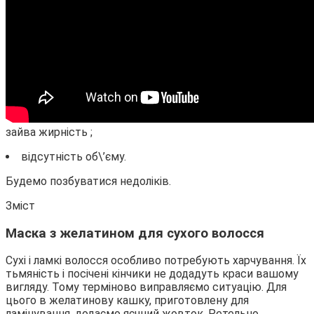
зайва жирність ;
відсутність об\’єму.
Будемо позбуватися недоліків.
Зміст
Маска з желатином для сухого волосся
Сухі і ламкі волосся особливо потребують харчування. Їх
тьмяність і посічені кінчики не додадуть краси вашому
вигляду. Тому терміново виправляємо ситуацію. Для
цього в желатинову кашку, приготовлену для
ламінування, додаємо яєчний жовток. Ретельно