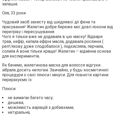
запашні.
Оля, 33 роки
Чудовий засіб захисту від шкідливої дії фена та
прасування! Желатин добре береже мої довгі локони від
перегріву і пересушування.
Чого я тільки вже не додавала в цю маску! Відвари
трав, кефір, капала ефірні масла, додавала рослинні (
реп\’яхову дуже сподобалося ), подкисляла, перчила,
солила А вона тільки краще! Желатин – відмінна основа
для експериментів.
Як бачимо, желатинова маска для волосся відгуки
зібрала досить непогані. Звичайно, у будь-косметичної
процедури є свої плюси і мінуси. Для повноти картини
перерахуємо їх:
Плюси:
не вимагає багато часу;
дешева;
можливість варіацій з добавками;
натуральна;