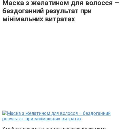
Маска з желатином для волосся –
бездоганний результат при
мінімальних витратах
Хто б міг подумати, що такі непоказні каламутні