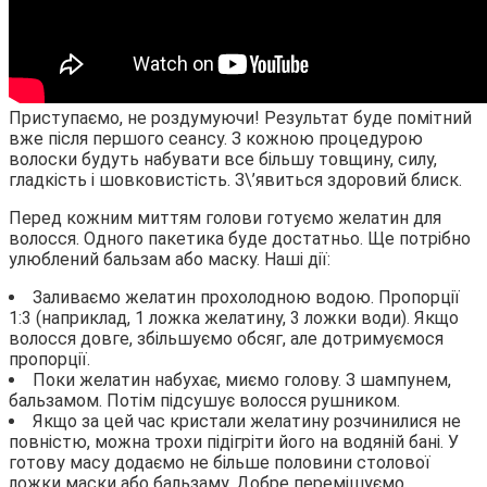
Приступаємо, не роздумуючи! Результат буде помітний
вже після першого сеансу. З кожною процедурою
волоски будуть набувати все більшу товщину, силу,
гладкість і шовковистість. З\’явиться здоровий блиск.
Перед кожним миттям голови готуємо желатин для
волосся. Одного пакетика буде достатньо. Ще потрібно
улюблений бальзам або маску. Наші дії:
Заливаємо желатин прохолодною водою. Пропорції
1:3 (наприклад, 1 ложка желатину, 3 ложки води). Якщо
волосся довге, збільшуємо обсяг, але дотримуємося
пропорції.
Поки желатин набухає, миємо голову. З шампунем,
бальзамом. Потім підсушує волосся рушником.
Якщо за цей час кристали желатину розчинилися не
повністю, можна трохи підігріти його на водяній бані. У
готову масу додаємо не більше половини столової
ложки маски або бальзаму. Добре перемішуємо,