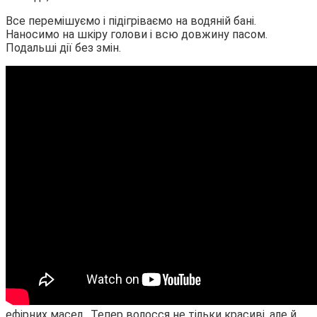
Все перемішуємо і підігріваємо на водяній бані.
Наносимо на шкіру голови і всю довжину пасом.
Подальші дії без змін.
ефірних масел . Тепер волосся не тільки красиві, але й