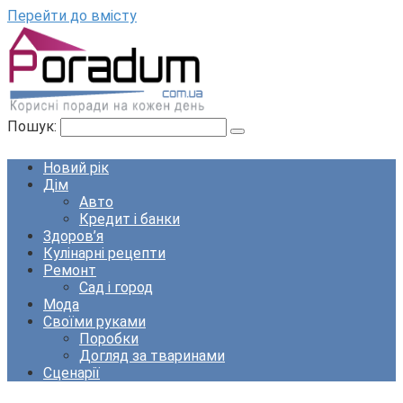
Перейти до вмісту
Пошук:
Новий рік
Дім
Авто
Кредит і банки
Здоров’я
Кулінарні рецепти
Ремонт
Сад і город
Мода
Своїми руками
Поробки
Догляд за тваринами
Сценарії