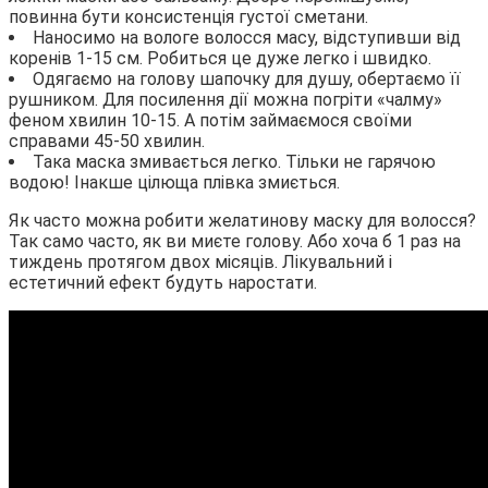
повинна бути консистенція густої сметани.
Наносимо на вологе волосся масу, відступивши від
коренів 1-15 см. Робиться це дуже легко і швидко.
Одягаємо на голову шапочку для душу, обертаємо її
рушником. Для посилення дії можна погріти «чалму»
феном хвилин 10-15. А потім займаємося своїми
справами 45-50 хвилин.
Така маска змивається легко. Тільки не гарячою
водою! Інакше цілюща плівка змиється.
Як часто можна робити желатинову маску для волосся?
Так само часто, як ви миєте голову. Або хоча б 1 раз на
тиждень протягом двох місяців. Лікувальний і
естетичний ефект будуть наростати.