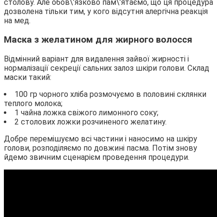
столову. Але обов\’язково пам\’ятаємо, що ця процедура
дозволена тільки тим, у кого відсутня алергічна реакція
на мед.
Маска з желатином для жирного волосся
Відмінний варіант для видалення зайвої жирності і
нормалізації секреції сальних залоз шкіри голови. Склад
маски такий:
100 гр чорного хліба розмочуємо в половині склянки
теплого молока;
1 чайна ложка свіжого лимонного соку;
2 столових ложки розчиненого желатину.
Добре перемішуємо всі частини і наносимо на шкіру
голови, розподіляємо по довжині пасма. Потім знову
йдемо звичним сценарієм проведення процедури.