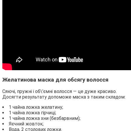
Желатинова маска для обсягу волосся
Сяючі, пружні і об\’ємні волосся — це дуже красиво.
Досягти результату допоможе маска з таким складом:
1 чайна ложка желатину;
1 чайна ложка гірчиці;
1 чайна ложка хни (безбарвним);
Яєчний жовток;
Вода, 2 столових ложки.