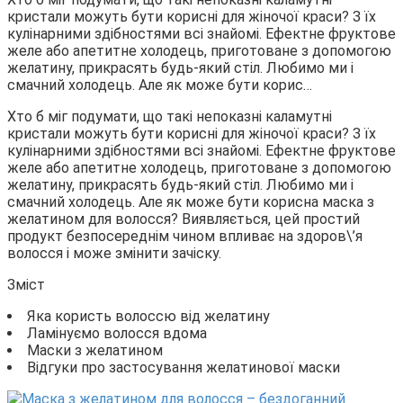
кристали можуть бути корисні для жіночої краси? З їх
кулінарними здібностями всі знайомі. Ефектне фруктове
желе або апетитне холодець, приготоване з допомогою
желатину, прикрасять будь-який стіл. Любимо ми і
смачний холодець. Але як може бути корис…
Хто б міг подумати, що такі непоказні каламутні
кристали можуть бути корисні для жіночої краси? З їх
кулінарними здібностями всі знайомі. Ефектне фруктове
желе або апетитне холодець, приготоване з допомогою
желатину, прикрасять будь-який стіл. Любимо ми і
смачний холодець. Але як може бути корисна маска з
желатином для волосся? Виявляється, цей простий
продукт безпосереднім чином впливає на здоров\’я
волосся і може змінити зачіску.
Зміст
Яка користь волоссю від желатину
Ламінуємо волосся вдома
Маски з желатином
Відгуки про застосування желатинової маски