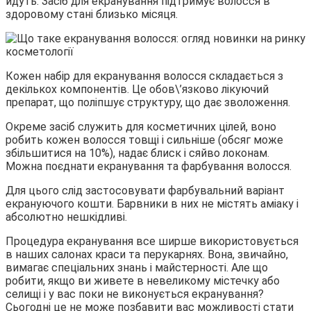
йдуть. Засіб для екранування підтримує волосся в
здоровому стані близько місяця.
Кожен набір для екранування волосся складається з
декількох компонентів. Це обов\’язково лікуючий
препарат, що поліпшує структуру, що дає зволоження.
Окреме засіб служить для косметичних цілей, воно
робить кожен волосся товщі і сильніше (обсяг може
збільшитися на 10%), надає блиск і сяйво локонам.
Можна поєднати екранування та фарбування волосся.
Для цього слід застосовувати фарбувальний варіант
екрануючого кошти. Барвники в них не містять аміаку і
абсолютно нешкідливі.
Процедура екранування все ширше використовується
в наших салонах краси та перукарнях. Вона, звичайно,
вимагає спеціальних знань і майстерності. Але що
робити, якщо ви живете в невеликому містечку або
селищі і у вас поки не виконується екранування?
Сьогодні це не може позбавити вас можливості стати