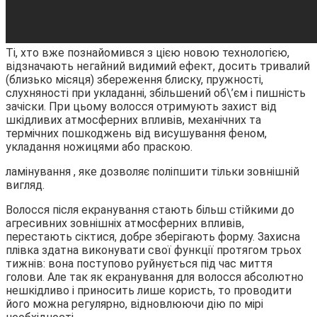
Ті, хто вже познайомився з цією новою технологією,
відзначають негайний видимий ефект, досить тривалий
(близько місяця) збереження блиску, пружності,
слухняності при укладанні, збільшений об\’єм і пишність
зачіски. При цьому волосся отримують захист від
шкідливих атмосферних впливів, механічних та
термічних пошкоджень від висушування феном,
укладання ножицями або праскою.
ламінування , яке дозволяє поліпшити тільки зовнішній
вигляд.
Волосся після екранування стають більш стійкими до
агресивних зовнішніх атмосферних впливів,
перестають сіктися, добре зберігають форму. Захисна
плівка здатна виконувати свої функції протягом трьох
тижнів: вона поступово руйнується під час миття
голови. Але так як екранування для волосся абсолютно
нешкідливо і приносить лише користь, то проводити
його можна регулярно, відновлюючи дію по мірі