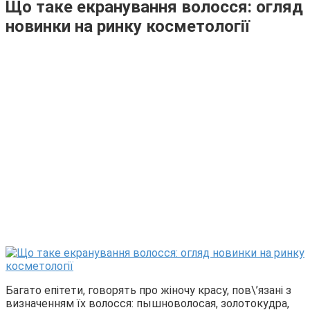
Що таке екранування волосся: огляд
новинки на ринку косметології
Багато епітети, говорять про жіночу красу, пов\’язані з
визначенням їх волосся: пышноволосая, золотокудра,