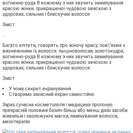
вогненно-руда В кожному з них звучить замилування
красою жінки, прикрашеної чудовою зачіскою з
здорових, сильних і блискучих волосся.
Зміст
…
Багато епітети, говорять про жіночу красу, пов\’язані з
визначенням їх волосся: пышноволосая, золотокудра,
вогненно-руда В кожному з них звучить замилування
красою жінки, прикрашеної чудовою зачіскою з
здорових, сильних і блискучих волосся.
Зміст
У чому секрет екранування
Створимо захисний екран самостійно
Зараз сучасна косметологія і медицина пропонує
прекрасній половині безліч більш або менш дієві засоби:
живильні і зволожуючі маски, ламінування волосся,
мезотерапія.