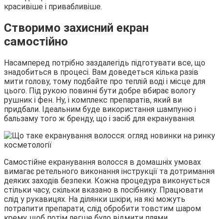
красивіше і привабливіше.
Створимо захисний екран
самостійно
Насамперед потрібно заздалегідь підготувати все, що
знадобиться в процесі. Вам доведеться кілька разів
мити голову, тому подбайте про теплій воді і місце для
цього. Під рукою повинні бути добре вбирає вологу
рушник і фен. Ну, і комплекс препаратів, який ви
придбали. Ідеальним буде використання шампуню і
бальзаму того ж бренду, що і засіб для екранування.
Самостійне екранування волосся в домашніх умовах
вимагає ретельного виконання інструкції та дотримання
деяких заходів безпеки. Кожна процедура виконується
стільки часу, скільки вказано в посібнику. Працювати
слід у рукавицях. На ділянки шкіри, на які можуть
потрапити препарати, слід обробити товстим шаром
крему, щоб потім легше було відмити плями.