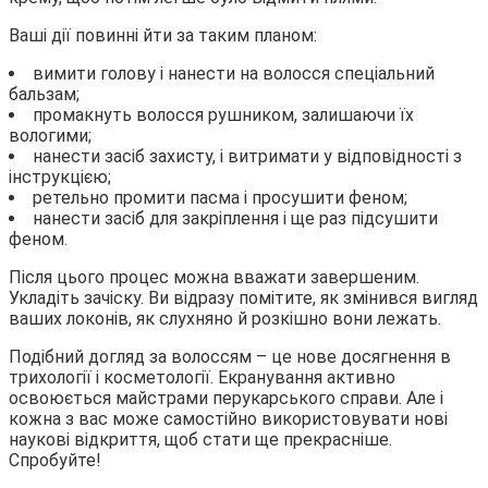
Ваші дії повинні йти за таким планом:
вимити голову і нанести на волосся спеціальний
бальзам;
промакнуть волосся рушником, залишаючи їх
вологими;
нанести засіб захисту, і витримати у відповідності з
інструкцією;
ретельно промити пасма і просушити феном;
нанести засіб для закріплення і ще раз підсушити
феном.
Після цього процес можна вважати завершеним.
Укладіть зачіску. Ви відразу помітите, як змінився вигляд
ваших локонів, як слухняно й розкішно вони лежать.
Подібний догляд за волоссям – це нове досягнення в
трихології і косметології. Екранування активно
освоюється майстрами перукарського справи. Але і
кожна з вас може самостійно використовувати нові
наукові відкриття, щоб стати ще прекрасніше.
Спробуйте!