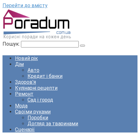
Перейти до вмісту
Пошук:
Новий рік
Дім
Авто
Кредит і банки
Здоров’я
Кулінарні рецепти
Ремонт
Сад і город
Мода
Своїми руками
Поробки
Догляд за тваринами
Сценарії