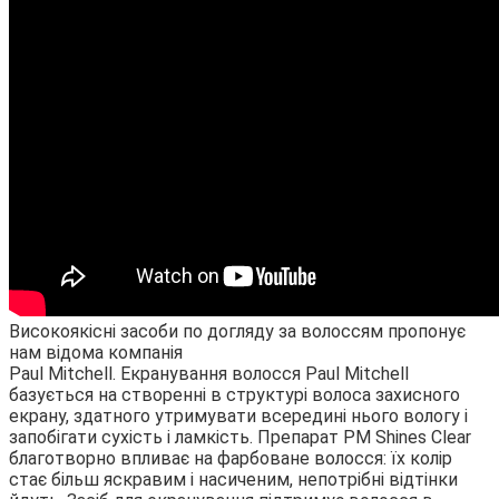
Високоякісні засоби по догляду за волоссям пропонує
нам відома компанія
Paul Mitchell. Екранування волосся Paul Mitchell
базується на створенні в структурі волоса захисного
екрану, здатного утримувати всередині нього вологу і
запобігати сухість і ламкість. Препарат PM Shines Clear
благотворно впливає на фарбоване волосся: їх колір
стає більш яскравим і насиченим, непотрібні відтінки