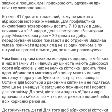
злоякісні процеси, але і прискорюють одужання при
початку захворювання.
Вітамін В17 досить токсичний, тому не можна є
абрикосові кісточки жменями. Для профілактики
онкологічних захворювань досить 7-10 штук в день,
починаючи з 1-3 ядер в день і поступово збільшуючи
дозу. Максимальна доза – 20 грамів на добу,
передозування може призвести до отруєння. Важлива
умова: приймати ядерця слід не за один прийом, а по
штучці на протязі всього дня, ретельно розжовуючи.
Чим більш гірким смаком володіють ядерця, тим більше
в них вітаміну В17. Найбільшу цінність мають дикорослі
сорти абрикосів, у них невелика кісточка і досить гірке
ядро. Абрикоси з магазину або ринку мають велику
кісточку, а ядра у них бувають як гіркі, так і солодкі.
Останні для боротьби з раковими клітинами не годяться,
хоча це не зменшує їх загальною поживністю і користі
для організму. До речі, дієтологи радять з\’їдати ядра
одночасно з м\’якоттю – так ви отримаєте повний набір
всіх корисних речовин.
Дотримуйтесь дієти! Для того щоб абрикосові кісточки