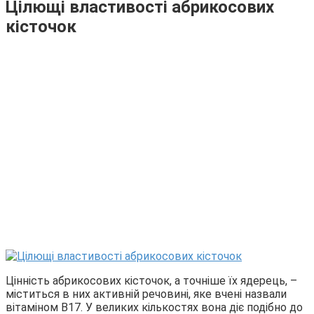
Цілющі властивості абрикосових
кісточок
Цінність абрикосових кісточок, а точніше їх ядерець, –
міститься в них активній речовині, яке вчені назвали
вітаміном В17. У великих кількостях вона діє подібно до