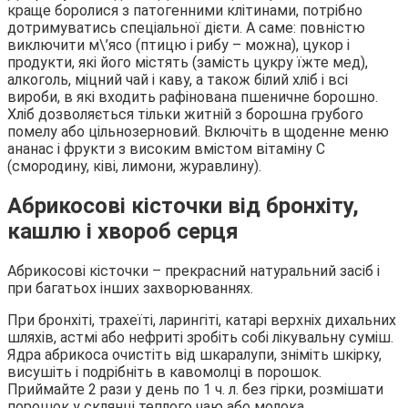
краще боролися з патогенними клітинами, потрібно
дотримуватись спеціальної дієти. А саме: повністю
виключити м\’ясо (птицю і рибу – можна), цукор і
продукти, які його містять (замість цукру їжте мед),
алкоголь, міцний чай і каву, а також білий хліб і всі
вироби, в які входить рафінована пшеничне борошно.
Хліб дозволяється тільки житній з борошна грубого
помелу або цільнозерновий. Включіть в щоденне меню
ананас і фрукти з високим вмістом вітаміну С
(смородину, ківі, лимони, журавлину).
Абрикосові кісточки від бронхіту,
кашлю і хвороб серця
Абрикосові кісточки – прекрасний натуральний засіб і
при багатьох інших захворюваннях.
При бронхіті, трахеїті, ларингіті, катарі верхніх дихальних
шляхів, астмі або нефриті зробіть собі лікувальну суміш.
Ядра абрикоса очистіть від шкаралупи, зніміть шкірку,
висушіть і подрібніть в кавомолці в порошок.
Приймайте 2 рази у день по 1 ч. л. без гірки, розмішати
порошок у склянці теплого чаю або молока.