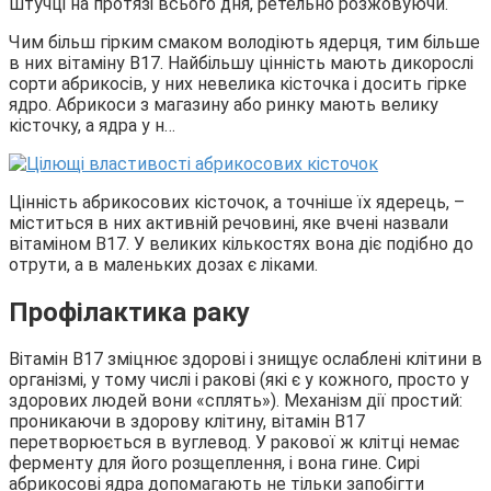
штучці на протязі всього дня, ретельно розжовуючи.
Чим більш гірким смаком володіють ядерця, тим більше
в них вітаміну В17. Найбільшу цінність мають дикорослі
сорти абрикосів, у них невелика кісточка і досить гірке
ядро. Абрикоси з магазину або ринку мають велику
кісточку, а ядра у н…
Цінність абрикосових кісточок, а точніше їх ядерець, –
міститься в них активній речовині, яке вчені назвали
вітаміном В17. У великих кількостях вона діє подібно до
отрути, а в маленьких дозах є ліками.
Профілактика раку
Вітамін В17 зміцнює здорові і знищує ослаблені клітини в
організмі, у тому числі і ракові (які є у кожного, просто у
здорових людей вони «сплять»). Механізм дії простий:
проникаючи в здорову клітину, вітамін В17
перетворюється в вуглевод. У ракової ж клітці немає
ферменту для його розщеплення, і вона гине. Сирі
абрикосові ядра допомагають не тільки запобігти