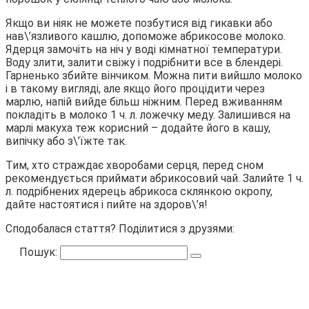
Якщо ви ніяк не можете позбутися від гикавки або
нав\’язливого кашлю, допоможе абрикосове молоко.
Ядерця замочіть на ніч у воді кімнатної температури.
Воду злити, залити свіжу і подрібнити все в блендері.
Гарненько збийте вінчиком. Можна пити вийшло молоко
і в такому вигляді, але якщо його процідити через
марлю, напій вийде більш ніжним. Перед вживанням
покладіть в молоко 1 ч. л. ложечку меду. Залишився на
марлі макуха теж корисний – додайте його в кашу,
випічку або з\’їжте так.
Тим, хто страждає хворобами серця, перед сном
рекомендується приймати абрикосовий чай. Залийте 1 ч.
л. подрібнених ядерець абрикоса склянкою окропу,
дайте настоятися і пийте на здоров\’я!
Сподобалася стаття? Поділитися з друзями:
Пошук: