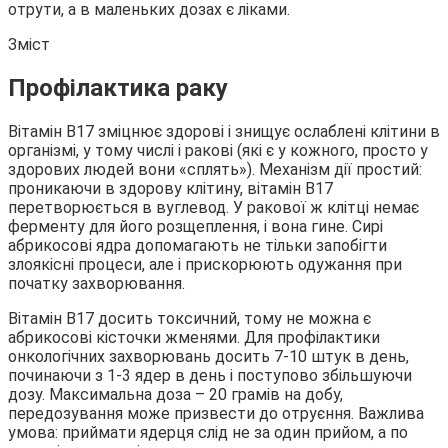
отрути, а в маленьких дозах є ліками.
Зміст
Профілактика раку
Вітамін В17 зміцнює здорові і знищує ослаблені клітини в
організмі, у тому числі і ракові (які є у кожного, просто у
здорових людей вони «сплять»). Механізм дії простий:
проникаючи в здорову клітину, вітамін В17
перетворюється в вуглевод. У ракової ж клітці немає
ферменту для його розщеплення, і вона гине. Сирі
абрикосові ядра допомагають не тільки запобігти
злоякісні процеси, але і прискорюють одужання при
початку захворювання.
Вітамін В17 досить токсичний, тому не можна є
абрикосові кісточки жменями. Для профілактики
онкологічних захворювань досить 7-10 штук в день,
починаючи з 1-3 ядер в день і поступово збільшуючи
дозу. Максимальна доза – 20 грамів на добу,
передозування може призвести до отруєння. Важлива
умова: приймати ядерця слід не за один прийом, а по