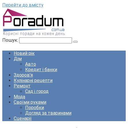
Перейти до вмісту
Пошук:
Новий рік
Дім
Авто
Кредит і банки
Здоров’я
Кулінарні рецепти
Ремонт
Сад і город
Мода
Своїми руками
Поробки
Догляд за тваринами
Сценарії