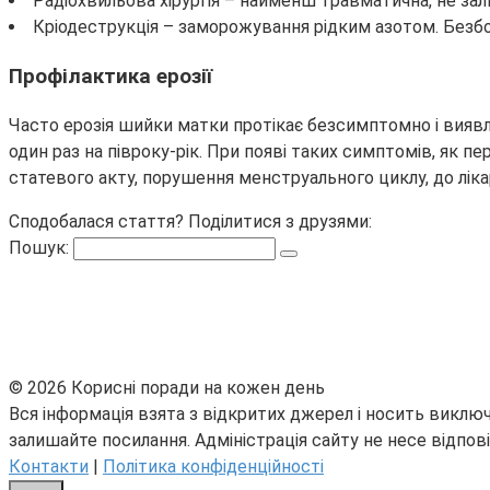
Радіохвильова хірургія – найменш травматична, не зали
Кріодеструкція – заморожування рідким азотом. Безбол
Профілактика ерозії
Часто ерозія шийки матки протікає безсимптомно і виявля
один раз на півроку-рік. При появі таких симптомів, як пер
статевого акту, порушення менструального циклу, до лі
Сподобалася стаття? Поділитися з друзями:
Пошук:
© 2026 Корисні поради на кожен день
Вся інформація взята з відкритих джерел і носить виключ
залишайте посилання. Адміністрація сайту не несе відпові
Контакти
|
Політика конфіденційності