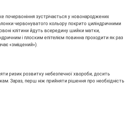
таке почервоніння зустрічається у новонароджених
оболонки червонуватого кольору покрито циліндричними
ервоні клітини йдуть всередину шийки матки,
індричним і плоским епітелієм повинна проходити як раз
ачає «зміщений»).
зняти ризик розвитку небезпечної хвороби, досить
нкам. Зараз, перш ніж прийняти рішення про необхідність