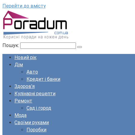
Перейти до вмісту
Пошук:
Новий рік
Дім
Авто
Кредит і банки
Здоров’я
Кулінарні рецепти
Ремонт
Сад і город
Мода
Своїми руками
Поробки