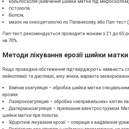
кольпоскопія (вивчення шийки матки під мікроскопом)
гістологія;
біопсія;
мазок на онкоцитологію по Папаніколау, або Пап-тест (
Пап-тест рекомендується проводити жінкам з 21 до 65 ро
на 70%.
Методи лікування ерозії шийки матки
Якщо проведені обстеження підтверджують наявність спра
лейкоплакії та дисплазії, віку жінки, варіанта захворюванн
Хімічна коагуляція – обробка шийки матки спеціальни
ерозіях.
Лазерокоагуляция – обробка «неправильних» клітин ла
Діатермокоагуляція – припікання електрострумом. Ме
шийки матки при пологах.
Хірургічне лікування ерозії – операція з видалення у