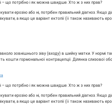
ші – що потрібно і як можна швидше. Хто ж з них прав?
лікувати ерозію або ні, потрібен правильний діагноз. Якщо
кувати, а якщо це варіант ектопії (її також називають ероз
 навколо зовнішнього зіву (входу) в шийку матки. У нормі 
ають кошти гормональної контрацепції. Ділянка слизової 
ші – що потрібно і як можна швидше. Хто ж з них прав?
лікувати ерозію або ні, потрібен правильний діагноз. Якщо
кувати, а якщо це варіант ектопії (її також називають ероз