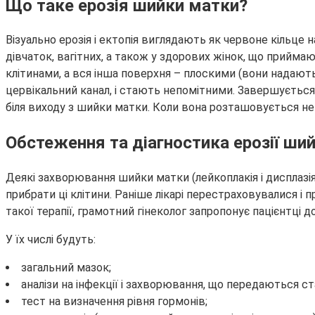
Що таке ерозія шийки матки?
Візуально ерозія і ектопія виглядають як червоне кільце
дівчаток, вагітних, а також у здорових жінок, що прийм
клітинами, а вся інша поверхня – плоскими (вони надают
цервікальний канал, і стають непомітними. Завершується 
біля виходу з шийки матки. Коли вона розташовується не н
Обстеження та діагностика ерозії ши
Деякі захворювання шийки матки (лейкоплакія і дисплазія
прибрати ці клітини. Раніше лікарі перестраховувалися і 
такої терапії, грамотний гінеколог запропонує пацієнтці д
У їх числі будуть:
загальний мазок;
аналізи на інфекції і захворювання, що передаються 
тест на визначення рівня гормонів;