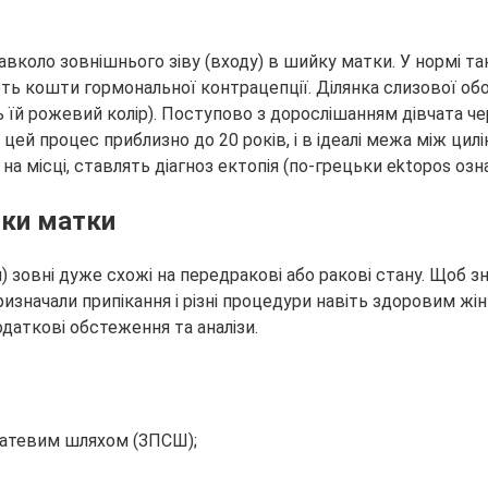
 навколо зовнішнього зіву (входу) в шийку матки. У нормі 
ають кошти гормональної контрацепції. Ділянка слизової 
ь їй рожевий колір). Поступово з дорослішанням дівчата ч
цей процес приблизно до 20 років, і в ідеалі межа між цил
а місці, ставлять діагноз ектопія (по-грецьки ektopos озн
йки матки
) зовні дуже схожі на передракові або ракові стану. Щоб 
призначали припікання і різні процедури навіть здоровим жі
одаткові обстеження та аналізи.
статевим шляхом (ЗПСШ);