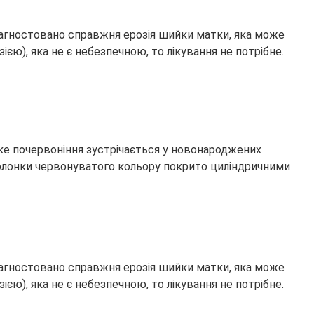
 діагностовано справжня ерозія шийки матки, яка може
ією), яка не є небезпечною, то лікування не потрібне.
таке почервоніння зустрічається у новонароджених
оболонки червонуватого кольору покрито циліндричними
 діагностовано справжня ерозія шийки матки, яка може
ією), яка не є небезпечною, то лікування не потрібне.