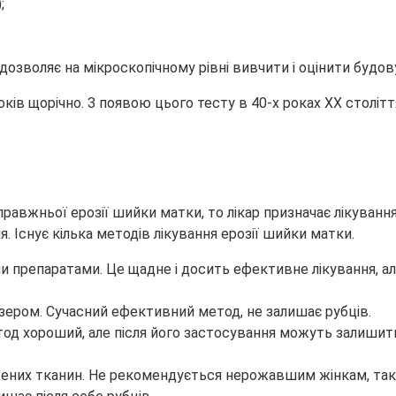
;
дозволяє на мікроскопічному рівні вивчити і оцінити будов
ків щорічно. З появою цього тесту в 40-х роках XX столі
вжньої ерозії шийки матки, то лікар призначає лікування.
я. Існує кілька методів лікування ерозії шийки матки.
ми препаратами. Це щадне і досить ефективне лікування, а
зером. Сучасний ефективний метод, не залишає рубців.
тод хороший, але після його застосування можуть залишит
ражених тканин. Не рекомендується нерожавшим жінкам, так 