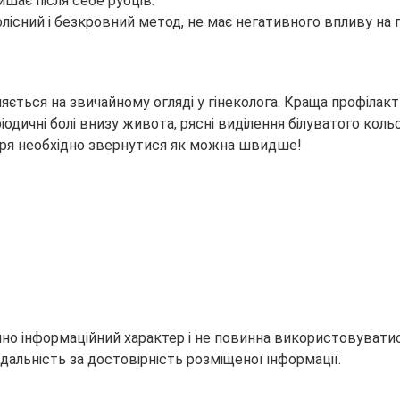
шає після себе рубців.
існий і безкровний метод, не має негативного впливу на 
ється на звичайному огляді у гінеколога. Краща профілакт
іодичні болі внизу живота, рясні виділення білуватого кольо
каря необхідно звернутися як можна швидше!
но інформаційний характер і не повинна використовуватися
дальність за достовірність розміщеної інформації.