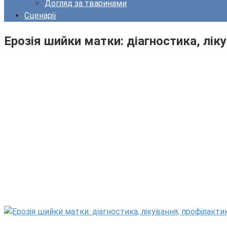
Догляд за тваринами
Сценарії
Ерозія шийки матки: діагностика, лік