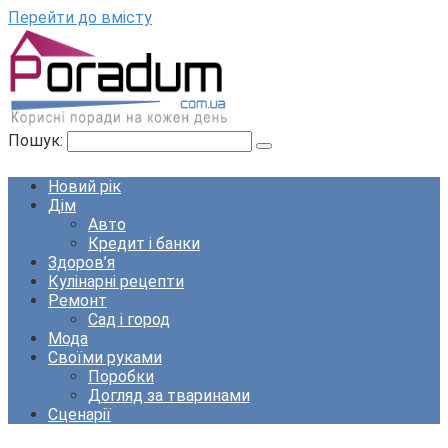
Перейти до вмісту
Пошук:
Новий рік
Дім
Авто
Кредит і банки
Здоров’я
Кулінарні рецепти
Ремонт
Сад і город
Мода
Своїми руками
Поробки
Догляд за тваринами
Сценарії