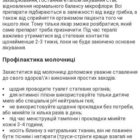
захворювання, і останнім етапом лікування стає
відновлення нормального балансу мікрофлори. Всі
препарати підбираються в залежності від виду грибка, а
також від сприйняття організмом пацієнта того чи
іншого ліки. Тому тільки лікар зможе розібратися, який
саме препарат треба призначити. Під час терапії
важливо утриматися від статевих контактів
щонайменше 2-3 тижні, поки не буде закінчено основне
лікування.
Профілактика молочниці
Захиститися від молочниці допоможе уважне ставлення
до свого здоров\’я і виконання простих заходів:
щодня проводите туалет статевих органів;
для інтимної гігієни використовуйте тільки дитяче
мило або спеціальні рН нейтральні гелі;
не використовуйте щоденні прокладки без потреби,
або міняйте їх кілька разів в день;
під час менструацій тампони і прокладки міняйте
кожні 3-4 години;
носіть білизну з натуральних тканин, він не повинен
бути тісним і натирати (труси-стрінги краще взагалі не