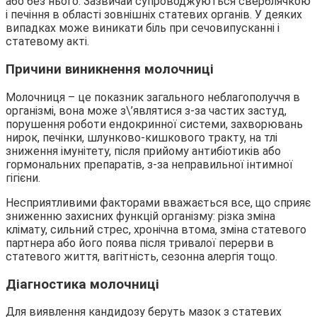
або без нього. Зазвичай супроводжуються сверблячкою
і печіння в області зовнішніх статевих органів. У деяких
випадках може виникати біль при сечовипусканні і
статевому акті.
Причини виникнення молочниці
Молочниця – це показник загального неблагополуччя в
організмі, вона може з\’являтися з-за частих застуд,
порушення роботи ендокринної системи, захворювань
нирок, печінки, шлунково-кишкового тракту, на тлі
зниження імунітету, після прийому антибіотиків або
гормональних препаратів, з-за неправильної інтимної
гігієни.
Несприятливими факторами вважається все, що сприяє
зниженню захисних функцій організму: різка зміна
клімату, сильний стрес, хронічна втома, зміна статевого
партнера або його поява після тривалої перерви в
статевого життя, вагітність, сезонна алергія тощо.
Діагностика молочниці
Для виявлення кандидозу беруть мазок з статевих