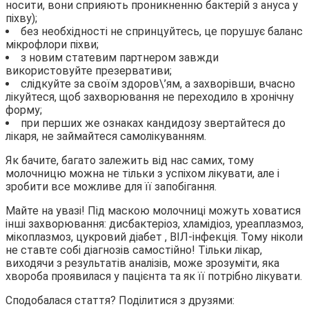
носити, вони сприяють проникненню бактерій з ануса у
піхву);
без необхідності не спринцуйтесь, це порушує баланс
мікрофлори піхви;
з новим статевим партнером завжди
використовуйте презервативи;
слідкуйте за своїм здоров\’ям, а захворівши, вчасно
лікуйтеся, щоб захворювання не переходило в хронічну
форму;
при перших же ознаках кандидозу звертайтеся до
лікаря, не займайтеся самолікуванням.
Як бачите, багато залежить від нас самих, тому
молочницю можна не тільки з успіхом лікувати, але і
зробити все можливе для її запобігання.
Майте на увазі! Під маскою молочниці можуть ховатися
інші захворювання: дисбактеріоз, хламідіоз, уреаплазмоз,
мікоплазмоз, цукровий діабет , ВІЛ-інфекція. Тому ніколи
не ставте собі діагнозів самостійно! Тільки лікар,
виходячи з результатів аналізів, може зрозуміти, яка
хвороба проявилася у пацієнта та як її потрібно лікувати.
Сподобалася стаття? Поділитися з друзями: