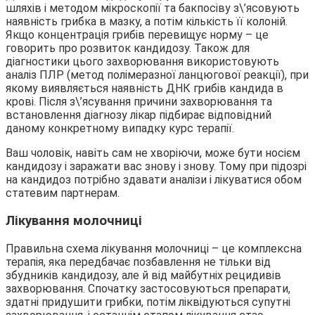
шляхів і методом мікроскопії та бакпосіву з\’ясовують
наявність грибка в мазку, а потім кількість її колоній.
Якщо концентрація грибів перевищує норму – це
говорить про розвиток кандидозу. Також для
діагностики цього захворювання використовують
аналіз ПЛР (метод полімеразної ланцюгової реакції), при
якому виявляється наявність ДНК грибів кандида в
крові. Після з\’ясування причини захворювання та
встановлення діагнозу лікар підбирає відповідний
даному конкретному випадку курс терапії.
Ваш чоловік, навіть сам не хворіючи, може бути носієм
кандидозу і заражати вас знову і знову. Тому при підозрі
на кандидоз потрібно здавати аналізи і лікуватися обом
статевим партнерам.
Лікування молочниці
Правильна схема лікування молочниці – це комплексна
терапія, яка передбачає позбавлення не тільки від
збудників кандидозу, але й від майбутніх рецидивів
захворювання. Спочатку застосовуються препарати,
здатні придушити грибки, потім ліквідуються супутні