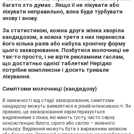
багато хто думає . Якщо її не лікувати або
лікувати неправильно, вона буде турбувати
знову і знову.
За статистикою, кожна друга жінка хворіла
кандидозом, а кожна третя з них перенесла
його кілька разів або набула хронічну форму
цього захворювання. Позбутися молочниці не
так-то просто, і не вірте рекламним гаслам,
що достатньо однієї таблетки! Нерідко
потрібне комплексне і досить тривале
лікування.
Симптоми молочниці (кандидозу)
В залежності від стадії захворювання, симптоми
кандидозу можуть виявлятися в різній інтенсивності. Як
правило, це захворювання характеризується
виділеннями з піхви, які мають густу, часто сирну
консистенцію білого, сірого або світло – зеленого
кольору. Виділення можуть бути з вираженим запахом