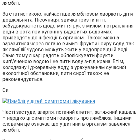
лямблії.
За статистикою, найчастіше лямбліозом хворіють діти-
дошкільнята. Пісочниця, звичка гризти нігті,
забудькуватість щодо миття рук з милом, потрапляння
води в рота при купанні у відкритих водоймах
призводять до інфекції в організмі. Також можна
заразитися через погано вимиті фрукти і сиру воду, так
як лямблії чудово можуть жити у водопровідній воді.
Саме тому лікарі радять обполіскувати фрукти
кип\’яченою водою і не пити воду з-під крана. Втім,
колодязну і джерельну воду, з урахуванням сучасної
екологічної обстановки, пити сирої також не
рекомендується.
Си…
Часті застуди, алергія, поганий апетит, затяжний кашель
– нерідко ці симптоми говорять про лямбліозі. Іншими
словами це означає, що у дитини в організмі завелися
лямблії.