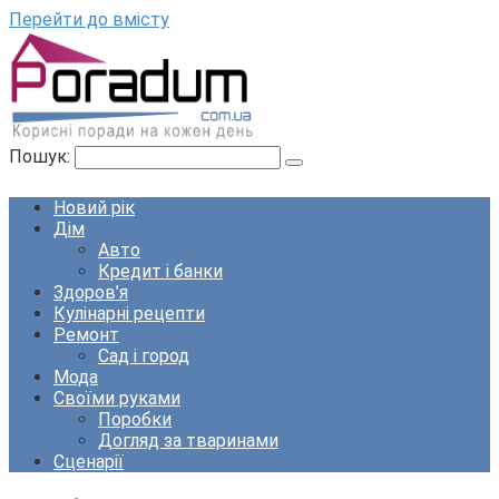
Перейти до вмісту
Пошук:
Новий рік
Дім
Авто
Кредит і банки
Здоров’я
Кулінарні рецепти
Ремонт
Сад і город
Мода
Своїми руками
Поробки
Догляд за тваринами
Сценарії