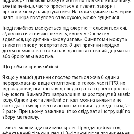
підребер\’ї (лямблії можуть жити не тільки в кишечнику,
але і в печінці), часто проситься в туалет, запори і
проноси можуть чергуватися. На мові з\’являється сірий
наліт. Шкіра поступово стає сухою, може лущитися.
Іноді лямбліоз маскується під алергію – сльозяться очі,
з\’являються висип, нежить, кашель. Спочатку
здається, що дитина «знову запав». Симптоми можуть
зникати і знову повертатися. З цієї причини нерідко
дітям помилково ставиться діагноз атопічний дерматит
або бронхіальна астма.
Що робити при лямбліозі
Якщо у вашої дитини спостерігається хоча б один з
перерахованих вище симптомів, а також часті ГРЗ, не
відкладаючи, зверніться до педіатра, гастроентеролога,
імунолога. Вимагайте направлення на розгорнутий аналіз
калу. Однак цисти лямблій ст. калі можна виявити не
завжди, тому провести аналіз, можливо, доведеться, 2-
3 рази. При цьому важливо чітко слідувати інструкції по
збору матеріалу.
Також можна здати аналіз крові. Правда, цей метод
ефективний тільки в перші 3-4 тижні після проникнення