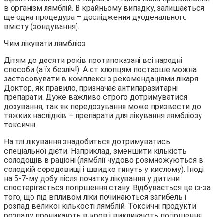
в організм лямблій. В крайньому випадку, залишається
ще одна процедура – дослідження дуоденального
вмісту (зондування).
Чим лікувати лямбліоз
Дітям до десяти років протипоказані всі народні
способи (а їх безліч!). А от хлопцям постарше можна
застосовувати в комплексі з рекомендаціями лікаря.
Доктор, як правило, призначає антипаразитарні
препарати. Дуже важливо строго дотримуватися
дозування, так як передозування може призвести до
тяжких наслідків – препарати для лікування лямбліозу
токсичні.
На тлі лікування знадобиться дотримуватись
спеціальної дієти. Наприклад, зменшити кількість
солодощів в раціоні (лямблії чудово розмножуються в
солодкій середовищі і швидко гинуть у кислому). Іноді
на 5-7-му добу після початку лікування у дитини
спостерігається погіршення стану. Відбувається це із-за
того, що під впливом ліки починаються загибель і
розпад великої кількості лямблій. Токсичні продукти
розпаду проникають в кров і викликають погіршення