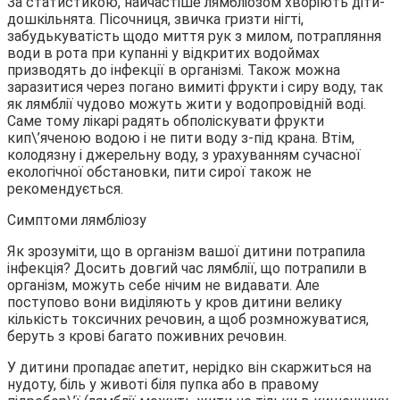
За статистикою, найчастіше лямбліозом хворіють діти-
дошкільнята. Пісочниця, звичка гризти нігті,
забудькуватість щодо миття рук з милом, потрапляння
води в рота при купанні у відкритих водоймах
призводять до інфекції в організмі. Також можна
заразитися через погано вимиті фрукти і сиру воду, так
як лямблії чудово можуть жити у водопровідній воді.
Саме тому лікарі радять обполіскувати фрукти
кип\’яченою водою і не пити воду з-під крана. Втім,
колодязну і джерельну воду, з урахуванням сучасної
екологічної обстановки, пити сирої також не
рекомендується.
Симптоми лямбліозу
Як зрозуміти, що в організм вашої дитини потрапила
інфекція? Досить довгий час лямблії, що потрапили в
організм, можуть себе нічим не видавати. Але
поступово вони виділяють у кров дитини велику
кількість токсичних речовин, а щоб розмножуватися,
беруть з крові багато поживних речовин.
У дитини пропадає апетит, нерідко він скаржиться на
нудоту, біль у животі біля пупка або в правому