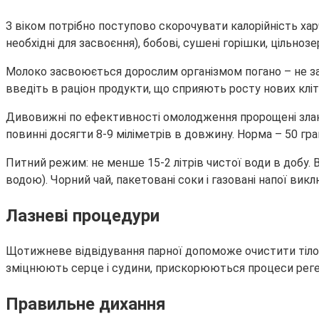
З віком потрібно поступово скорочувати калорійність харч
необхідні для засвоєння), бобові, сушені горішки, цільнозе
Молоко засвоюється дорослим організмом погано – не зана
введіть в раціон продукти, що сприяють росту нових кліт
Дивовижні по ефективності омолодження пророщені злаки:
повинні досягти 8-9 міліметрів в довжину. Норма – 50 гр
Питний режим: не менше 15-2 літрів чистої води в добу. В
водою). Чорний чай, пакетовані соки і газовані напої викл
Лазневі процедури
Щотижневе відвідування парної допоможе очистити тіло в
зміцнюють серце і судини, прискорюються процеси регене
Правильне дихання