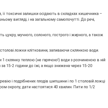
, її токсичні залишки осідають в складках кишечника –
ьому вигляді, і на загальному самопочутті. До речі,
ь цукру, мучного, солоного, гострого і жирного, а також
-2 столові ложки клітковини, запиваючи склянкою води.
 1 склянку теплою (не гарячою!) води з розчиненою в ній
за 15-2 години до їжі, а якщо знижена через 15-20
еревію і подрібнених плодів шипшини і по 1 столовій ложці
ром окропу, дати настоятися 40 хвилин. Пити по 1/2