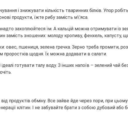
ування і знижувати кількість тваринних білків. Упор робіть
рнові продукти, їжте рибу замість м\’яса.
дто захоплюйтеся їм. А кальцій можна отримувати із зелен
ин замість зношених: молоду кропиву, фенхель, капусту, щ
 овес, пшениця, зелена гречка. Зерно треба промити, роз
ам проростків щодня. Їх можна додавати в салати.
 ідеалі готувати талу воду. З інших напоїв – зелений чай б
ючіть.
ід продуктів обміну. Все зайве йде через пори, при цьому
рації клітин. І не забувайте брати з собою дубовий або б