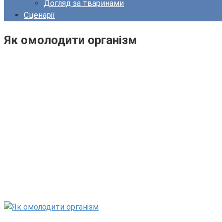
Догляд за тваринами
Сценарії
Як омолодити організм