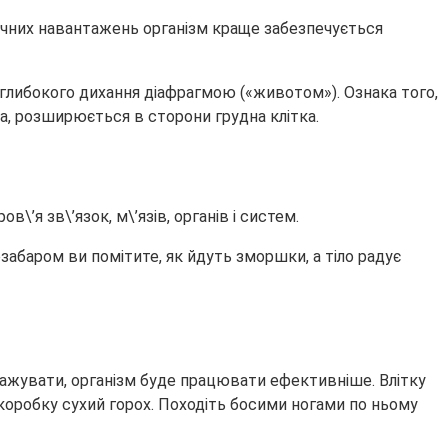
ізичних навантажень організм краще забезпечується
глибокого дихання діафрагмою («животом»). Ознака того,
ма, розширюється в сторони грудна клітка.
\’я зв\’язок, м\’язів, органів і систем.
езабаром ви помітите, як йдуть зморшки, а тіло радує
сажувати, організм буде працювати ефективніше. Влітку
в коробку сухий горох. Походіть босими ногами по ньому