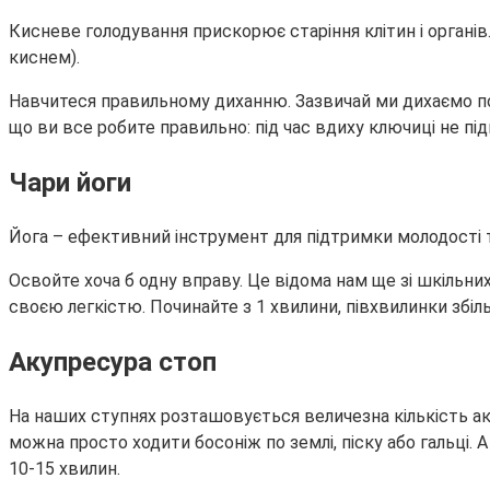
Кисневе голодування прискорює старіння клітин і органів
киснем).
Навчитеся правильному диханню. Зазвичай ми дихаємо пов
що ви все робите правильно: під час вдиху ключиці не пі
Чари йоги
Йога – ефективний інструмент для підтримки молодості тіла
Освойте хоча б одну вправу. Це відома нам ще зі шкільних 
своєю легкістю. Починайте з 1 хвилини, півхвилинки збіл
Акупресура стоп
На наших ступнях розташовується величезна кількість ак
можна просто ходити босоніж по землі, піску або гальці.
10-15 хвилин.