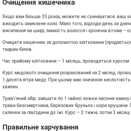
Очищення кишечника
Якщо вам більше 35 років, можете не сумніватися: ваш к
виходить замкнене коло. Мало того, відходи день за днем
висипання на шкірі, ламкість волосся і хронічна втома – 
Очищати кишечник за допомогою клітковини (продається в 
тварин білків.
Час прийому клітковини – 1 місяць, проводиться курсом 1-
Курс медового очищення розрахований на 2 місяці, прово
1 десята літра меду. При цьому має значення кислотність 
хвилин.
Трав\’яний збір: змішати по 1 чайної ложки насіння кмину
трави безсмертника, березових бруньок і кори крушини. 
склянки за півгодини до їжі. Курс – 2 тижні, потім 3 місяці
Правильне харчування