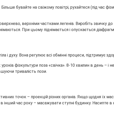
. Більше бувайте на свіжому повітрі, рухайтеся (під час ф
ерхнево, верхніми частками легенів. Виробіть звичку до 
днімаються. При цьому піднімається і опускається діафраг
 і духу. Вона регулює всі обмінні процеси, підтримує здоров
уроків фізкультури поза «свічка». 8-10 хвилин в день – і н
ьшуючи тривалість пози.
тивних точок – проекцій різних органів. Якщо щодня їх ма
 А в інший час року – масажувати ступні будинку. Насипте 