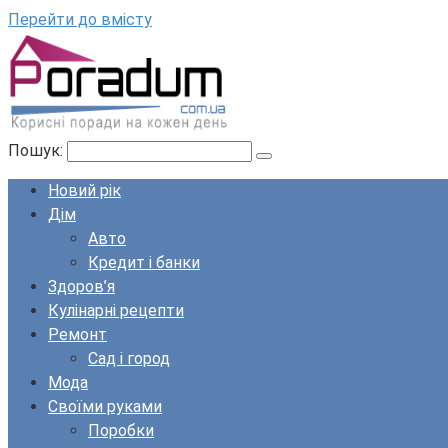
Перейти до вмісту
Пошук:
Новий рік
Дім
Авто
Кредит і банки
Здоров’я
Кулінарні рецепти
Ремонт
Сад і город
Мода
Своїми руками
Поробки