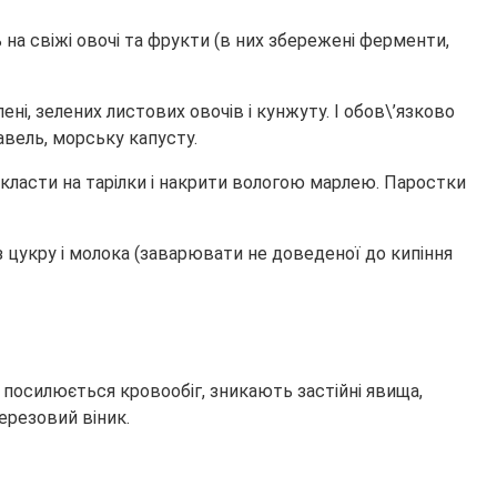
 на свіжі овочі та фрукти (в них збережені ферменти,
і, зелених листових овочів і кунжуту. І обов\’язково
авель, морську капусту.
класти на тарілки і накрити вологою марлею. Паростки
ез цукру і молока (заварювати не доведеної до кипіння
 посилюється кровообіг, зникають застійні явища,
ерезовий віник.