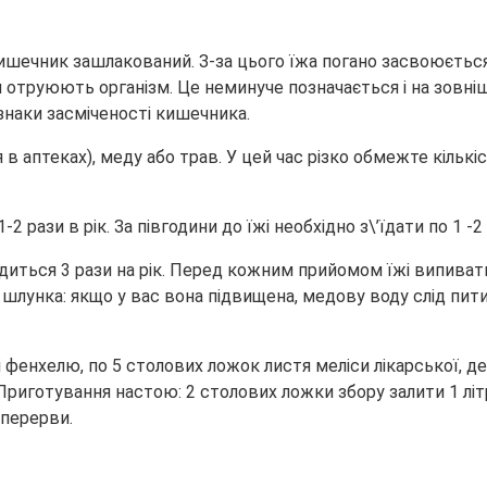
ишечник зашлакований. З-за цього їжа погано засвоюється
 отруюють організм. Це неминуче позначається і на зовнішн
ознаки засміченості кишечника.
аптеках), меду або трав. У цей час різко обмежте кількіст
2 рази в рік. За півгодини до їжі необхідно з\’їдати по 1 
диться 3 рази на рік. Перед кожним прийомом їжі випивати
шлунка: якщо у вас вона підвищена, медову воду слід пити 
 і фенхелю, по 5 столових ложок листя меліси лікарської, д
Приготування настою: 2 столових ложки збору залити 1 літ
 перерви.