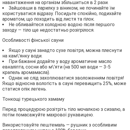
навантаження на організм збільшиться в 2 рази.
Зайшовши в парилку з віником, не починайте їм
користуватися відразу. Посидьте спокійно, подихайте
ароматом, що походить від листя та гілок.
Не обливайтеся холодною водою після першого
заходу — тіло ще недостатньо розігрілося.
Особливості фінської сауни
Якщо у сауні занадто сухе повітря, можна плеснути
на кам\’янку води.
При бажанні додайте у воду ароматичне масло
евкаліпта, сосни або м\’яти (на 500 мл води — 3-5
крапель аромамасла).
Однак не слід захоплюватися зволоженням повітря!
Якщо відносна вологість в сауні перевищить 25%, може
статися опік легень.
Тонкощі турецького хамаму
Перед процедурою розітріть тіло мочалкою з сизалю, а
потім помасажуйте махрової рукавицею.
Використовуйте пештемаль — рушник з особливим