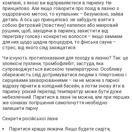
компанії, з якою ви відправляєтеся в парилку. Не
принципово. Але якщо говорити про похід в лазню з
оздоровчою метою, то купальник – безумовно, зайва
деталь. А ось що принципово: не забудьте взяти з
собою фетровий (повстяну) капелюх або махровий
рушник, щоб, заходячи в парилку, захистити від
перегріву голову і конкретно волосся – якщо хаммам
для них щодо щадна процедура, то фінська сауна –
стрес, від якого слід захищатися.
Чи існують протипоказання для походу в лазню? Так: це
злоякісні пухлини, тромбофлебіт, застуда, яка
супроводжується високою температурою. Особливу
обережність слід дотримуватися людям з гіпертонією і
серцевими захворюваннями – їм не можна з парної
відразу пірнати в холодний басейн, а потім знову йти в
парилку: різкий перепад температур може бути дуже
небезпечний. Паритися в лазні їм можна, але при перших
же ознаках погіршення самопочуття необхідно
залишити парну.
Секрети російської лазні
Паритися краще лежачи. Якщо будете сидіти,