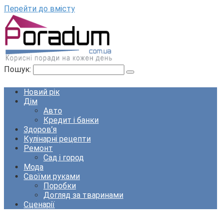
Перейти до вмісту
Пошук:
Новий рік
Дім
Авто
Кредит і банки
Здоров’я
Кулінарні рецепти
Ремонт
Сад і город
Мода
Своїми руками
Поробки
Догляд за тваринами
Сценарії