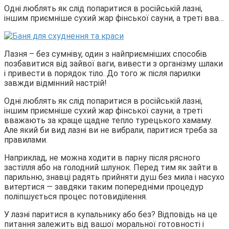
Одні люблять як слід попаритися в російській лазні,
іншим приємніше сухий жар фінської сауни, а треті вва…
Лазня – без сумніву, один з найприємніших способів
позбавитися від зайвої ваги, вивести з організму шлаки
і привести в порядок тіло. До того ж після парилки
завжди відмінний настрій!
Одні люблять як слід попаритися в російській лазні,
іншим приємніше сухий жар фінської сауни, а треті
вважають за краще щадне тепло турецького хамаму.
Але який би вид лазні ви не вибрали, паритися треба за
правилами.
Наприклад, не можна ходити в парну після рясного
застілля або на голодний шлунок. Перед тим як зайти в
парильню, знавці радять прийняти душ без мила і насухо
витертися — завдяки таким попередніми процедур
поліпшується процес потовиділення.
У лазні паритися в купальнику або без? Відповідь на це
питання залежить від вашої моральної готовності і