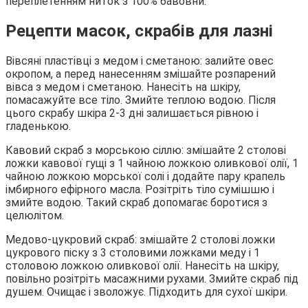
переплетенням ниток з 100% бавовни.
Рецепти масок, скрабів для лазні
Вівсяні пластівці з медом і сметаною: залийте овес
окропом, а перед нанесенням змішайте розпарений
вівса з медом і сметаною. Нанесіть на шкіру,
помасажуйте все тіло. Змийте теплою водою. Після
цього скрабу шкіра 2-3 дні залишається рівною і
гладенькою.
Кавовий скраб з морською сіллю: змішайте 2 столові
ложки кавової гущі з 1 чайною ложкою оливкової олії, 1
чайною ложкою морської солі і додайте пару крапель
імбирного ефірного масла. Розітріть тіло сумішшю і
змийте водою. Такий скраб допомагає боротися з
целюлітом.
Медово-цукровий скраб: змішайте 2 столові ложки
цукрового піску з 3 столовими ложками меду і 1
столовою ложкою оливкової олії. Нанесіть на шкіру,
повільно розітріть масажними рухами. Змийте скраб під
душем. Очищає і зволожує. Підходить для сухої шкіри.