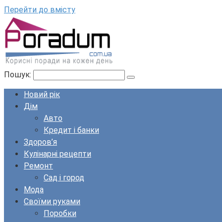
Перейти до вмісту
Пошук:
Новий рік
Дім
Авто
Кредит і банки
Здоров’я
Кулінарні рецепти
Ремонт
Сад і город
Мода
Своїми руками
Поробки