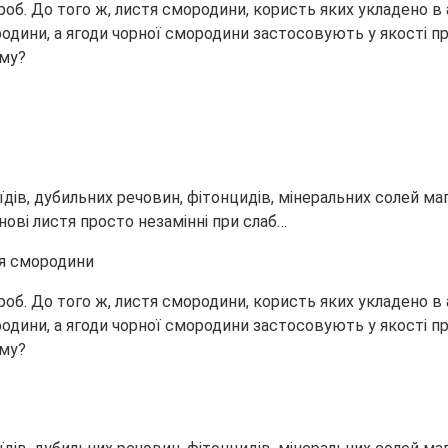
об. До того ж, листя смородини, користь яких укладено в 
одини, а ягоди чорної смородини застосовують у якості пр
зму?
дів, дубильних речовин, фітонцидів, мінеральних солей магн
нові листя просто незамінні при слаб…
об. До того ж, листя смородини, користь яких укладено в 
одини, а ягоди чорної смородини застосовують у якості пр
зму?