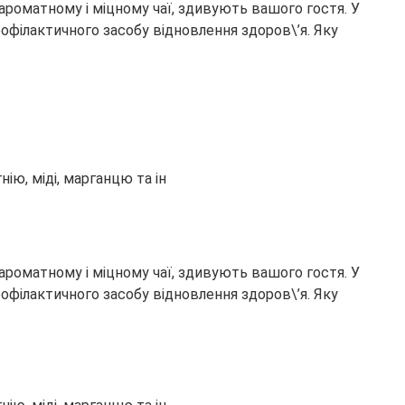
ароматному і міцному чаї, здивують вашого гостя. У
офілактичного засобу відновлення здоров\’я. Яку
ію, міді, марганцю та ін
ароматному і міцному чаї, здивують вашого гостя. У
офілактичного засобу відновлення здоров\’я. Яку