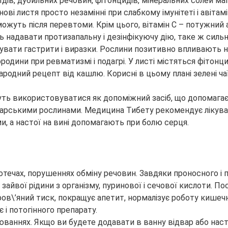
дів, дубильних речовин, фітонцидів, мінеральних солей магн
нові листя просто незамінні при слабкому імунітеті і авіт
можуть після перевтоми. Крім цього, вітамін С – потужний а
ть надавати протизапальну і дезінфікуючу дію, таке ж сильн
увати гастрити і виразки. Рослини позитивно впливають н
родини при ревматизмі і подагрі. У листі містяться фітонц
ародний рецепт від кашлю. Корисні в цьому плані зелені ча
ть використовуватися як допоміжний засіб, що допомагає 
лікарськими рослинами. Медицина Тибету рекомендує лік
и, а настої на вині допомагають при болю серця.
ечах, порушеннях обміну речовин. Завдяки проносного і п
 зайвої рідини з організму, пуринової і сечової кислоти. 
ов\’яний тиск, покращує апетит, нормалізує роботу кишечн
 і потогінного препарату.
ваннях. Якщо ви будете додавати в ванну відвар або насті