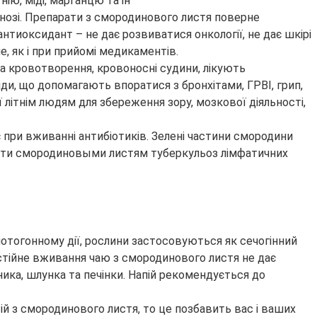
ію, міді, марганцю та ін
амінозі. Препарати з смородинового листя поверне
нтиоксидант – не дає розвиватися онкології, не дає шкірі
е, як і при прийомі медикаментів.
а кровотворення, кровоносні судини, лікують
иди, що допомагають впоратися з бронхітами, ГРВІ, грип,
ї літнім людям для збереження зору, мозкової діяльності,
при вживанні антибіотиків. Зелені частини смородини
увати смородиновыми листям туберкульоз лімфатичних
отогонному дії, рослини застосовуються як сечогінний
Постійне вживання чаю з смородинового листя не дає
ика, шлунка та печінки. Напій рекомендується до
й з смородинового листя, то це позбавить вас і ваших