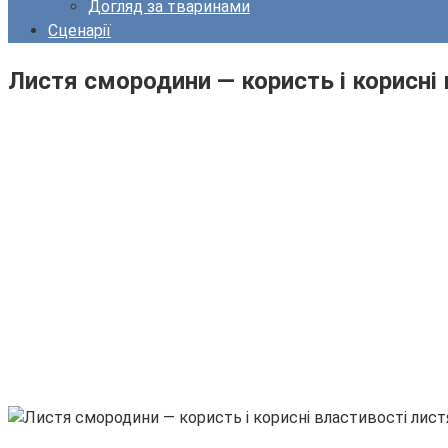
Догляд за тваринами
Сценарії
Листя смородини — користь і корисні