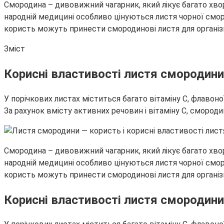
Смородина – дивовижний чагарник, який лікує багато хвор
народній медицині особливо цінуються листя чорної смор
користь можуть принести смородинові листя для органі
Зміст
Корисні властивості листя смородини
У порічкових листах міститься багато вітаміну С, флавоної
За рахунок вмісту активних речовин і вітаміну С, смороди
Смородина – дивовижний чагарник, який лікує багато хвор
народній медицині особливо цінуються листя чорної смор
користь можуть принести смородинові листя для органі
Корисні властивості листя смородини