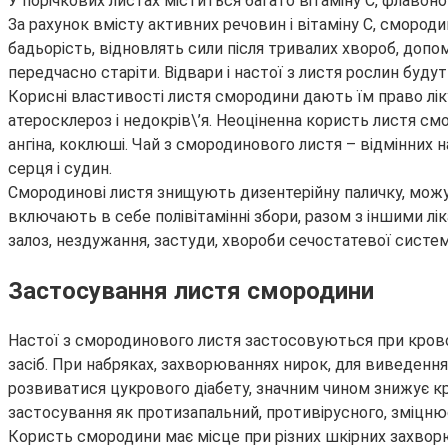
У порічкових листах міститься багато вітаміну С, флавоної
За рахунок вмісту активних речовин і вітаміну С, смороди
бадьорість, відновлять сили після тривалих хвороб, допо
передчасно старіти. Відвари і настої з листя рослин буду
Корисні властивості листя смородини дають їм право лік
атеросклероз і недокрів\’я. Неоціненна користь листя смо
ангіна, коклюші. Чай з смородинового листя – відмінних н
серця і судин.
Смородинові листя знищують дизентерійну паличку, можу
включають в себе полівітамінні збори, разом з іншими 
залоз, нездужання, застуди, хвороби сечостатевої систем
Застосування листя смородини
Настої з смородинового листя застосовуються при кровот
засіб. При набряках, захворюваннях нирок, для виведення
розвиватися цукрового діабету, значним чином знижує кр
застосування як протизапальний, противірусного, зміцнює
Користь смородини має місце при різних шкірних захворю