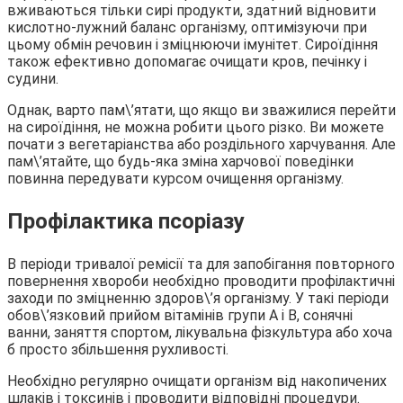
вживаються тільки сирі продукти, здатний відновити
кислотно-лужний баланс організму, оптимізуючи при
цьому обмін речовин і зміцнюючи імунітет. Сироїдіння
також ефективно допомагає очищати кров, печінку і
судини.
Однак, варто пам\’ятати, що якщо ви зважилися перейти
на сироїдіння, не можна робити цього різко. Ви можете
почати з вегетаріанства або роздільного харчування. Але
пам\’ятайте, що будь-яка зміна харчової поведінки
повинна передувати курсом очищення організму.
Профілактика псоріазу
В періоди тривалої ремісії та для запобігання повторного
повернення хвороби необхідно проводити профілактичні
заходи по зміцненню здоров\’я організму. У такі періоди
обов\’язковий прийом вітамінів групи A і B, сонячні
ванни, заняття спортом, лікувальна фізкультура або хоча
б просто збільшення рухливості.
Необхідно регулярно очищати організм від накопичених
шлаків і токсинів і проводити відповідні процедури.