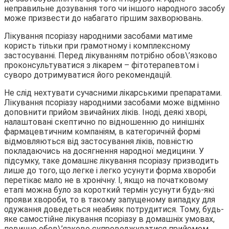
неправильне дозування того чи іншого народного засобу
може призвести до набагато гіршим захворювань.
Лікування псоріазу народними засобами матиме
користь тільки при грамотному і комплексному
застосуванні. Перед лікуванням потрібно обов\’язково
проконсультуватися з лікарем – фітотерапевтом і
суворо дотримуватися його рекомендацій.
Не слід нехтувати сучасними лікарськими препаратами.
Лікування псоріазу народними засобами може відмінно
доповнити прийом звичайних ліків. Іноді, деякі хворі,
налаштовані скептично по відношенню до нинішніх
фармацевтичним компаніям, в категоричній формі
відмовляються від застосування ліків, повністю
покладаючись на досягнення народної медицини. У
підсумку, таке домашнє лікування псоріазу призводить
лише до того, що легке і легко усунути форма хвороби
перетікає мало не в хронічну. І, якщо на початковому
етапі можна було за короткий термін усунути будь-які
прояви хвороби, то в такому запущеному випадку для
одужання доведеться неабияк потрудитися. Тому, будь-
яке самостійне лікування псоріазу в домашніх умовах,
повинно обов\’язково супроводжуватися прийомом