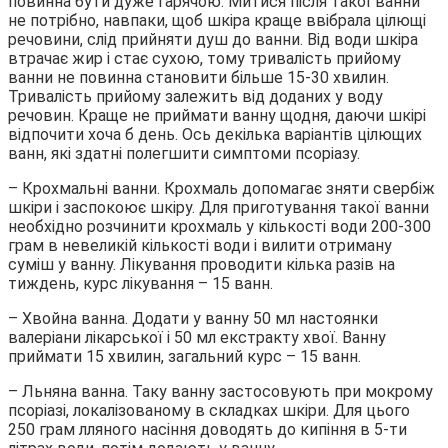
повинна бути дуже гарячою. Митися після такої ванни
не потрібно, навпаки, щоб шкіра краще ввібрала цілющі
речовини, слід прийняти душ до ванни. Від води шкіра
втрачає жир і стає сухою, тому тривалість прийому
ванни не повинна становити більше 15-30 хвилин.
Тривалість прийому залежить від доданих у воду
речовин. Краще не приймати ванну щодня, даючи шкірі
відпочити хоча б день. Ось декілька варіантів цілющих
ванн, які здатні полегшити симптоми псоріазу.
– Крохмальні ванни. Крохмаль допомагає зняти свербіж
шкіри і заспокоює шкіру. Для приготування такої ванни
необхідно розчинити крохмаль у кількості води 200-300
грам в невеликій кількості води і вилити отриману
суміш у ванну. Лікування проводити кілька разів на
тиждень, курс лікування – 15 ванн.
– Хвойна ванна. Додати у ванну 50 мл настоянки
валеріани лікарської і 50 мл екстракту хвої. Ванну
приймати 15 хвилин, загальний курс – 15 ванн.
– Льняна ванна. Таку ванну застосовують при мокрому
псоріазі, локалізованому в складках шкіри. Для цього
250 грам лляного насіння доводять до кипіння в 5-ти