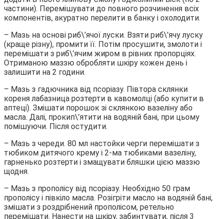
частини). Перемішувати до повного розчинення всіх
компонентів, акуратно перелити в банку і охолодити.
– Мазь на основі риб\’ячої луски. Взяти риб\’ячу луску
(краще різну), промити її. Потім просушити, змолоти і
перемішати з риб\’ячим жиром в рівних пропорціях.
Отриманою маззю обробляти шкіру кожен день і
залишити на 2 години.
– Мазь з гадючника від псоріазу. Півтора склянки
кореня лабазница розтерти в кавомолці (або купити в
аптеці). Змішати порошок зі склянкою вазеліну або
масла. Далі, прокип\’ятити на водяній бані, при цьому
помішуючи. Після остудити.
– Мазь з череди. 80 мл настойки черги перемішати з
тюбиком дитячого крему і 2-ма тюбиками вазеліну,
гарненько розтерти і змащувати бляшки цією маззю
щодня.
– Мазь з прополісу від псоріазу. Необхідно 50 грам
прополісу і півкіло масла. Розігріти масло на водяній бані,
змішати з роздрібнений прополісом, ретельно
перемішати. Нанести на шкіру, забинтувати, після 3