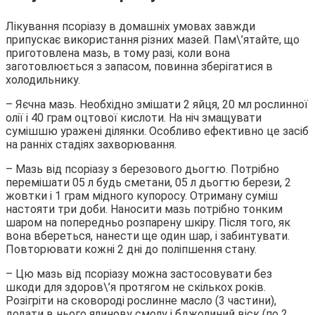
Лікування псоріазу в домашніх умовах завжди
припускає використання різних мазей. Пам\’ятайте, що
приготовлена мазь, в тому разі, коли вона
заготовлюється з запасом, повинна зберігатися в
холодильнику.
– Яєчна мазь. Необхідно змішати 2 яйця, 20 мл рослинної
олії і 40 грам оцтової кислоти. На ніч змащувати
сумішшю уражені ділянки. Особливо ефективно це засіб
на ранніх стадіях захворювання.
– Мазь від псоріазу з березового дьогтю. Потрібно
перемішати 05 л будь сметани, 05 л дьогтю берези, 2
жовтки і 1 грам мідного купоросу. Отриману суміш
настояти три доби. Наносити мазь потрібно тонким
шаром на попередньо розпарену шкіру. Після того, як
вона вбереться, нанести ще один шар, і забинтувати.
Повторювати кожні 2 дні до поліпшення стану.
– Цю мазь від псоріазу можна застосовувати без
шкоди для здоров\’я протягом не скількох років.
Розігріти на сковороді рослинне масло (3 частини),
додати в нього ялинову смолу і бджолиний віск (по 2