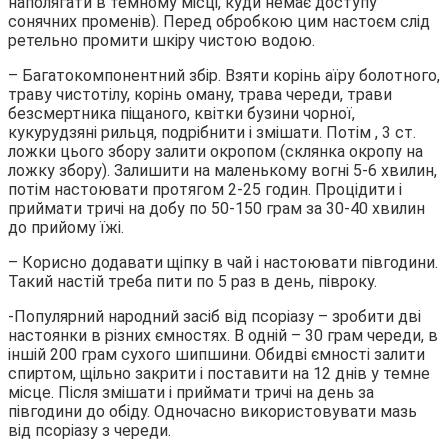
наполягати в темному місці, куди немає доступу
сонячних променів). Перед обробкою цим настоєм слід
ретельно промити шкіру чистою водою.
– Багатокомпонентний збір. Взяти корінь аїру болотного,
траву чистотілу, корінь оману, трава череди, трави
безсмертника піщаного, квітки бузини чорної,
кукурудзяні рильця, подрібнити і змішати. Потім , 3 ст.
ложки цього збору залити окропом (склянка окропу на
ложку збору). Залишити на маленькому вогні 5-6 хвилин,
потім настоювати протягом 2-25 годин. Процідити і
приймати тричі на добу по 50-150 грам за 30-40 хвилин
до прийому їжі.
– Корисно додавати щіпку в чай і настоювати півгодини.
Такий настій треба пити по 5 раз в день, півроку.
-Популярний народний засіб від псоріазу – зробити дві
настоянки в різних ємностях. В одній – 30 грам череди, в
іншій 200 грам сухого шипшини. Обидві ємності залити
спиртом, щільно закрити і поставити на 12 днів у темне
місце. Після змішати і приймати тричі на день за
півгодини до обіду. Одночасно використовувати мазь
від псоріазу з череди.