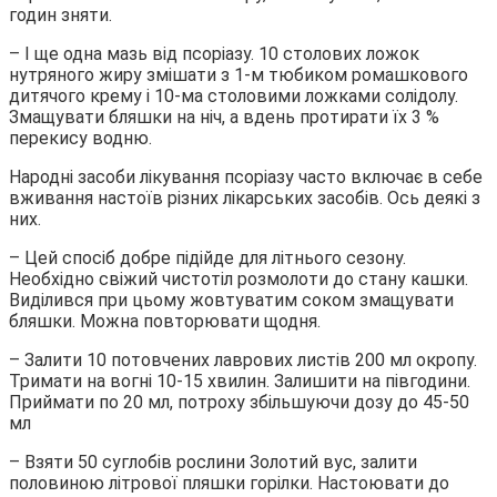
годин зняти.
– І ще одна мазь від псоріазу. 10 столових ложок
нутряного жиру змішати з 1-м тюбиком ромашкового
дитячого крему і 10-ма столовими ложками солідолу.
Змащувати бляшки на ніч, а вдень протирати їх 3 %
перекису водню.
Народні засоби лікування псоріазу часто включає в себе
вживання настоїв різних лікарських засобів. Ось деякі з
них.
– Цей спосіб добре підійде для літнього сезону.
Необхідно свіжий чистотіл розмолоти до стану кашки.
Виділився при цьому жовтуватим соком змащувати
бляшки. Можна повторювати щодня.
– Залити 10 потовчених лаврових листів 200 мл окропу.
Тримати на вогні 10-15 хвилин. Залишити на півгодини.
Приймати по 20 мл, потроху збільшуючи дозу до 45-50
мл
– Взяти 50 суглобів рослини Золотий вус, залити
половиною літрової пляшки горілки. Настоювати до