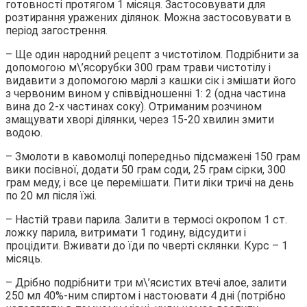
готовності протягом 1 місяця. Застосовувати для
розтирання уражених ділянок. Можна застосовувати в
період загострення.
– Ще один народний рецепт з чистотілом. Подрібнити за
допомогою м\’ясорубки 300 грам трави чистотілу і
видавити з допомогою марлі з кашки сік і змішати його
з червоним вином у співвідношенні 1: 2 (одна частина
вина до 2-х частинах соку). Отриманим розчином
змащувати хворі ділянки, через 15-20 хвилин змити
водою.
– Змолоти в кавомолці попередньо підсмажені 150 грам
вики посівної, додати 50 грам соди, 25 грам сірки, 300
грам меду, і все це перемішати. Пити ліки тричі на день
по 20 мл після їжі.
– Настій трави парила. Залити в термосі окропом 1 ст.
ложку парила, витримати 1 годину, відсудити і
процідити. Вживати до їди по чверті склянки. Курс – 1
місяць.
– Дрібно подрібнити три м\’ясистих втечі алое, залити
250 мл 40%-ним спиртом і настоювати 4 дні (потрібно