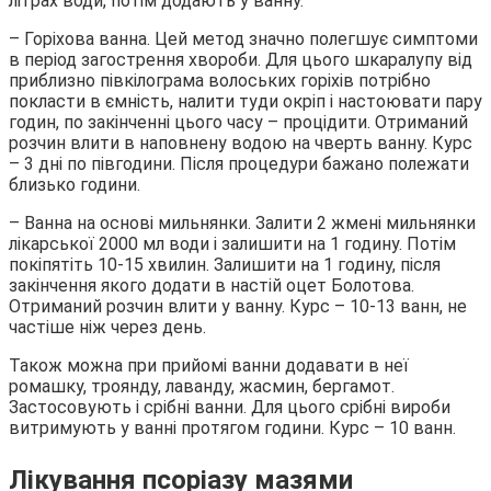
літрах води, потім додають у ванну.
– Горіхова ванна. Цей метод значно полегшує симптоми
в період загострення хвороби. Для цього шкаралупу від
приблизно півкілограма волоських горіхів потрібно
покласти в ємність, налити туди окріп і настоювати пару
годин, по закінченні цього часу – процідити. Отриманий
розчин влити в наповнену водою на чверть ванну. Курс
– 3 дні по півгодини. Після процедури бажано полежати
близько години.
– Ванна на основі мильнянки. Залити 2 жмені мильнянки
лікарської 2000 мл води і залишити на 1 годину. Потім
покіпятіть 10-15 хвилин. Залишити на 1 годину, після
закінчення якого додати в настій оцет Болотова.
Отриманий розчин влити у ванну. Курс – 10-13 ванн, не
частіше ніж через день.
Також можна при прийомі ванни додавати в неї
ромашку, троянду, лаванду, жасмин, бергамот.
Застосовують і срібні ванни. Для цього срібні вироби
витримують у ванні протягом години. Курс – 10 ванн.
Лікування псоріазу мазями