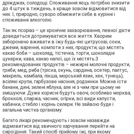
дріжджах, солодощі. Споживання яєць потрібно знизити
до 4 штук в тиждень, а краще зовсім відмовитися від
них. І, природно, суворо обмежити себе в курінні і
споживанні алкоголю.
Так як псоріаз – це хронічне захворювання, певної дієти
доведеться дотримуватися все життя. Хворим
заборонено вживати в їжу будь-які цитрусові, соки,
джеми, варення, компоти з них; продукти, що містять
какао боби – шоколад, тістечка, торти, шоколадні
цукерки, кава, какао напої, що їх містять.З
рекомендованих продуктів – нежирні молочні продукти,
гриби, мед, риба (тріска, окунь, сардина, осетер, палтус,
макрель, камбала, пікша, морський язик, хек, тунець),
всілякі крупи, гарбузове насіння, родзинки. Можна їсти
банани, дині, зелені яблука, але ні з чим при цьому не
змішуючи. Дуже корисні будуть овочі, особливо морква,
брокколі, спаржа, часник, огірки, всі види капусти,
кабачки, стебло і корінь селери. Не зайвою буде і
загальна чистка організму.
Багато лікарі рекомендують і зовсім назавжди
відмовитися від звичного харчування перейти на
сироїдіння. Такий спосіб прийому їжі, при якому