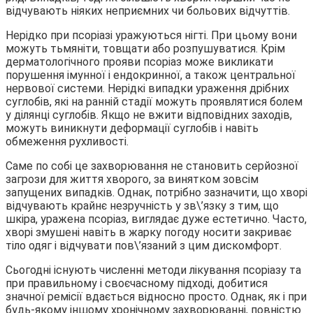
відчувають ніяких неприємних чи больових відчуттів.
Нерідко при псоріазі уражуються нігті. При цьому вони
можуть тьмяніти, товщати або розпушуватися. Крім
дерматологічного прояви псоріаз може викликати
порушення імунної і ендокринної, а також центральної
нервової системи. Нерідкі випадки ураження дрібних
суглобів, які на ранній стадії можуть проявлятися болем
у ділянці суглобів. Якщо не вжити відповідних заходів,
можуть виникнути деформації суглобів і навіть
обмеження рухливості.
Саме по собі це захворювання не становить серйозної
загрози для життя хворого, за винятком зовсім
запущених випадків. Однак, потрібно зазначити, що хворі
відчувають крайнє незручність у зв\’язку з тим, що
шкіра, уражена псоріаз, виглядає дуже естетично. Часто,
хворі змушені навіть в жарку погоду носити закриває
тіло одяг і відчувати пов\’язаний з цим дискомфорт.
Сьогодні існують численні методи лікування псоріазу та
при правильному і своєчасному підході, добитися
значної ремісії вдається відносно просто. Однак, як і при
будь-якому іншому хронічному захворюванні, повністю