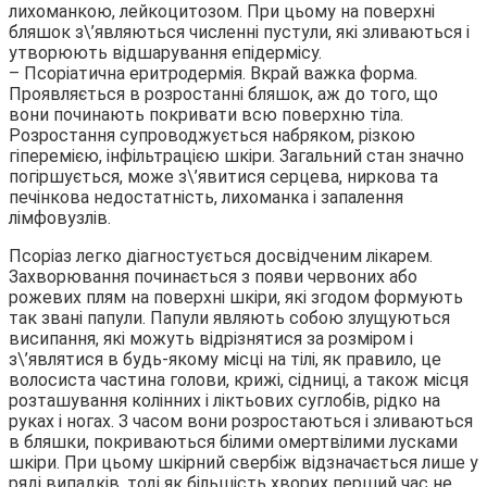
лихоманкою, лейкоцитозом. При цьому на поверхні
бляшок з\’являються численні пустули, які зливаються і
утворюють відшарування епідермісу.
– Псоріатична еритродермія. Вкрай важка форма.
Проявляється в розростанні бляшок, аж до того, що
вони починають покривати всю поверхню тіла.
Розростання супроводжується набряком, різкою
гіперемією, інфільтрацією шкіри. Загальний стан значно
погіршується, може з\’явитися серцева, ниркова та
печінкова недостатність, лихоманка і запалення
лімфовузлів.
Псоріаз легко діагностується досвідченим лікарем.
Захворювання починається з появи червоних або
рожевих плям на поверхні шкіри, які згодом формують
так звані папули. Папули являють собою злущуються
висипання, які можуть відрізнятися за розміром і
з\’являтися в будь-якому місці на тілі, як правило, це
волосиста частина голови, крижі, сідниці, а також місця
розташування колінних і ліктьових суглобів, рідко на
руках і ногах. З часом вони розростаються і зливаються
в бляшки, покриваються білими омертвілими лусками
шкіри. При цьому шкірний свербіж відзначається лише у
ряді випадків, тоді як більшість хворих перший час не