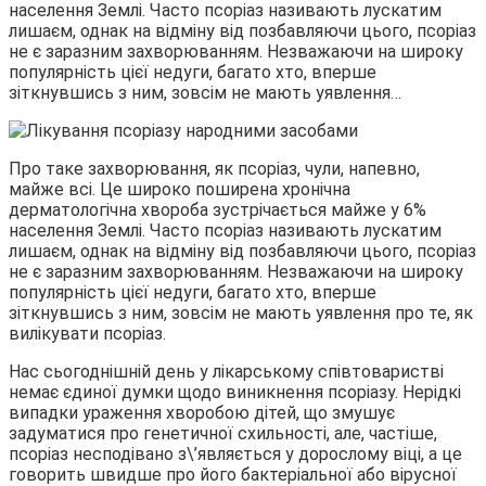
населення Землі. Часто псоріаз називають лускатим
лишаєм, однак на відміну від позбавляючи цього, псоріаз
не є заразним захворюванням. Незважаючи на широку
популярність цієї недуги, багато хто, вперше
зіткнувшись з ним, зовсім не мають уявлення…
Про таке захворювання, як псоріаз, чули, напевно,
майже всі. Це широко поширена хронічна
дерматологічна хвороба зустрічається майже у 6%
населення Землі. Часто псоріаз називають лускатим
лишаєм, однак на відміну від позбавляючи цього, псоріаз
не є заразним захворюванням. Незважаючи на широку
популярність цієї недуги, багато хто, вперше
зіткнувшись з ним, зовсім не мають уявлення про те, як
вилікувати псоріаз.
Нас сьогоднішній день у лікарському співтоваристві
немає єдиної думки щодо виникнення псоріазу. Нерідкі
випадки ураження хворобою дітей, що змушує
задуматися про генетичної схильності, але, частіше,
псоріаз несподівано з\’являється у дорослому віці, а це
говорить швидше про його бактеріальної або вірусної