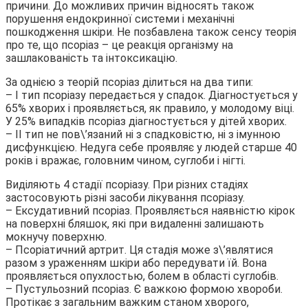
причини. До можливих причин відносять також
порушення ендокринної системи і механічні
пошкодження шкіри. Не позбавлена також сенсу теорія
про те, що псоріаз – це реакція організму на
зашлакованість та інтоксикацію.
За однією з теорій псоріаз ділиться на два типи:
– I тип псоріазу передається у спадок. Діагностується у
65% хворих і проявляється, як правило, у молодому віці.
У 25% випадків псоріаз діагностується у дітей хворих.
– II тип не пов\’язаний ні з спадковістю, ні з імунною
дисфункцією. Недуга себе проявляє у людей старше 40
років і вражає, головним чином, суглоби і нігті.
Виділяють 4 стадії псоріазу. При різних стадіях
застосовують різні засоби лікування псоріазу.
– Ексудативний псоріаз. Проявляється наявністю кірок
на поверхні бляшок, які при видаленні залишають
мокнучу поверхню.
– Псоріатичний артрит. Ця стадія може з\’являтися
разом з ураженням шкіри або передувати їй. Вона
проявляється опухлостью, болем в області суглобів.
– Пустульозний псоріаз. Є важкою формою хвороби.
Протікає з загальним важким станом хворого,