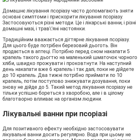
Домашнє лікування псоріазу часто допомагають зняти
основні симптоми і прискорити лікування псоріазу.
Застосовуються різні методи. Це і лікарські ванни, і різні
домашні мазі, і трав\’яні настоянки.
Традиційним вважається дігтярне лікування псоріазу.
Для цього буде потрібен березовий дьоготь. Він
продається в аптеці. Потрібно перед сном накапати 5
крапель такого дьогтю на маленький шматочок чорного
хліби, швидко прожувати і проковтнути. На наступний
день накапати вже 6 крапель і так далі, поки не дійдете
до 10 крапель. Два тижні потрібно приймати по 10
крапель, потім поступово знижувати дозування, поки
знову не дійде до 5. Такий метод лікування псоріазу не
тільки успішно бореться з хворобою, але і в цілому
благотворно впливає на організм людини.
Лікувальні ванни при псоріазі
Для позитивного ефекту необхідно застосовувати
лікувальні ванни досить регулярно. Вода при цьому не