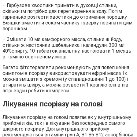
– Гарбузове хвостики тримати в духовці стільки,
скільки їм потрібно для перетворення в золу. Потім
гарненько розтерти хвостики до отримання порошку.
Бляшки змастити соком часнику і зверху посипати цим
порошком.
– Змішати 10 мл камфорного масла, стільки ж йоду,
стільки ж настоянки шабельника і календули, 300 мл
40%спирту, 10 таблеток анальгіну, настоювати 1 місяць
в тьмяно освітленому місці.
Багато фітотерапевти рекомендують для полегшення
симптомів псоріазу використовувати ефірні масла. Їх
можна змішати з кремом (у співвідношенні 1 до 100) і
втирати в шкіру, а можна розвести 1 краплю олії в пів
літрі води і робити компреси.
Лікування псоріазу на голові
Лікування псоріазу на голові полягає як у внутрішньому
прийомі ліків, так і в лікуванні безпосередньо самого
шкірного покриву. Для внутрішнього прийому
рекомендуються вітаміни груп A, B1 B6 B12 аскорбінова