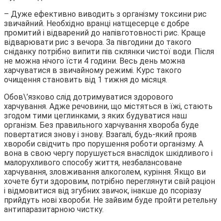
– Дуже ефективно виводить з організму токсини рис
звичайний. Необхідно вранці натщесерце є добре
промитий і відварений до напівготовності рис. Краще
відварювати рис з вечора. За півгодини до такого
сніданку потрібно випити пів склянки чистої води. Після
не можна нічого їсти 4 години. Весь день можна
харчуватися в звичайному режимі. Курс такого
очищення становить від 1 тижня до місяця.
Обов\’язково слід дотримуватися здорового
харчування. Адже речовини, що містяться в їжі, стають
згодом тими цеглинками, з яких будуватися наш
організм. Без правильного харчування хвороба буде
повертатися знову і знову. Взагалі, будь-який прояв
хвороби свідчить про порушення роботи організму. А
вона в свою чергу порушується внаслідок шкідливого і
малорухливого способу життя, незбалансоване
харчування, зловживання алкоголем, куріння. Якщо ви
хочете бути здоровим, потрібно переглянути свій раціон
і відмовитися від згубних звичок, інакше до псоріазу
прийдуть нові хвороби. Не зайвим буде пройти ретельну
антипаразитарною чистку.