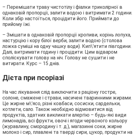
– Перемішати траву чистотілу і фіалки триколірної в
однаковій пропорції, залити водою і витримати 2 години.
Коли збір настоїться, процідити його. Приймати до
прийому їжі.
– Змішати в однаковій пропорції кропиви, корінь лопуха,
настурцію і кору білої верби, залити водою (столова
ложка суміші на одну чашку води). Кип\’ятити півгодини.
Далі, витримати годину і процідити. Цим відваром
споліскувати голову на ніч. Голову не сушити і не
витирати. Курс – 15 днів.
Дієта при псоріазі
На час лікування слід виключити з раціону гостре,
солоне, смажене і страви, насичені тваринними жирами.
Це жирне м\’ясо, різні ковбаси, сосиски, сардельки,
котлети, сало. Також необхідно відмовитися від
продуктів, здатних викликати алергію – будь-які види
лимонадів, всі фрукти, овочі і ягоди червоного кольору
(журавлину, смородину і т. д.), магазинні соки, жирне
молоко і сир, плавлені та тверді сири, цукор, продукти на