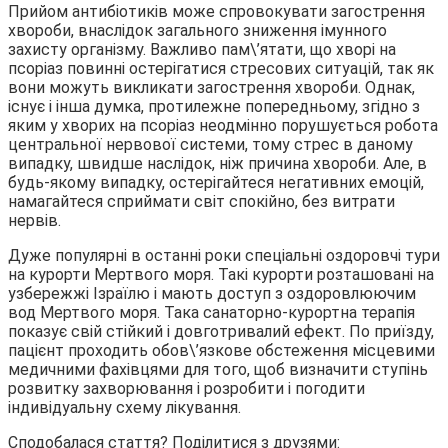
Прийом антибіотиків може спровокувати загострення
хвороби, внаслідок загального зниження імунного
захисту організму. Важливо пам\’ятати, що хворі на
псоріаз повинні остерігатися стресових ситуацій, так як
вони можуть викликати загострення хвороби. Однак,
існує і інша думка, протилежне попередньому, згідно з
яким у хворих на псоріаз неодмінно порушується робота
центральної нервової системи, тому стрес в даному
випадку, швидше наслідок, ніж причина хвороби. Але, в
будь-якому випадку, остерігайтеся негативних емоцій,
намагайтеся сприймати світ спокійно, без витрати
нервів.
Дуже популярні в останні роки спеціальні оздоровчі тури
на курорти Мертвого моря. Такі курорти розташовані на
узбережжі Ізраїлю і мають доступ з оздоровлюючим
вод Мертвого моря. Така санаторно-курортна терапія
показує свій стійкий і довготривалий ефект. По приїзду,
пацієнт проходить обов\’язкове обстеження місцевими
медичними фахівцями для того, щоб визначити ступінь
розвитку захворювання і розробити і погодити
індивідуальну схему лікування.
Сподобалася стаття? Поділитися з друзями: