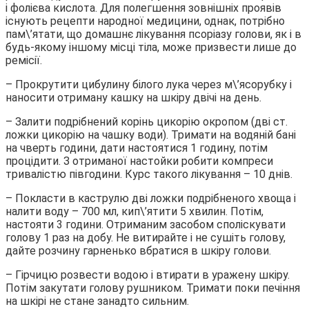
і фолієва кислота. Для полегшення зовнішніх проявів
існують рецепти народної медицини, однак, потрібно
пам\’ятати, що домашнє лікування псоріазу голови, як і в
будь-якому іншому місці тіла, може призвести лише до
ремісії.
– Прокрутити цибулину білого лука через м\’ясорубку і
наносити отриману кашку на шкіру двічі на день.
– Залити подрібнений корінь цикорію окропом (дві ст.
ложки цикорію на чашку води). Тримати на водяній бані
на чверть години, дати настоятися 1 годину, потім
процідити. З отриманої настойки робити компреси
тривалістю півгодини. Курс такого лікування – 10 днів.
– Покласти в каструлю дві ложки подрібненого хвоща і
налити воду – 700 мл, кип\’ятити 5 хвилин. Потім,
настояти 3 години. Отриманим засобом споліскувати
голову 1 раз на добу. Не витирайте і не сушіть голову,
дайте розчину гарненько вбратися в шкіру голови.
– Гірчицю розвести водою і втирати в уражену шкіру.
Потім закутати голову рушником. Тримати поки печіння
на шкірі не стане занадто сильним.