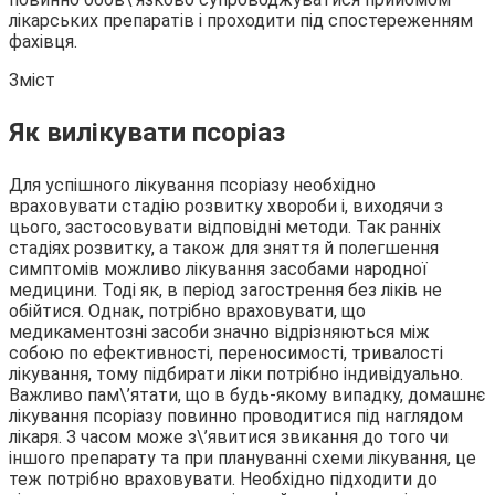
лікарських препаратів і проходити під спостереженням
фахівця.
Зміст
Як вилікувати псоріаз
Для успішного лікування псоріазу необхідно
враховувати стадію розвитку хвороби і, виходячи з
цього, застосовувати відповідні методи. Так ранніх
стадіях розвитку, а також для зняття й полегшення
симптомів можливо лікування засобами народної
медицини. Тоді як, в період загострення без ліків не
обійтися. Однак, потрібно враховувати, що
медикаментозні засоби значно відрізняються між
собою по ефективності, переносимості, тривалості
лікування, тому підбирати ліки потрібно індивідуально.
Важливо пам\’ятати, що в будь-якому випадку, домашнє
лікування псоріазу повинно проводитися під наглядом
лікаря. З часом може з\’явитися звикання до того чи
іншого препарату та при плануванні схеми лікування, це
теж потрібно враховувати. Необхідно підходити до