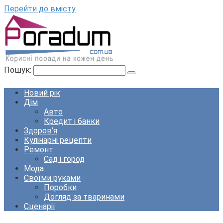
Перейти до вмісту
Пошук:
Новий рік
Дім
Авто
Кредит і банки
Здоров’я
Кулінарні рецепти
Ремонт
Сад і город
Мода
Своїми руками
Поробки
Догляд за тваринами
Сценарії