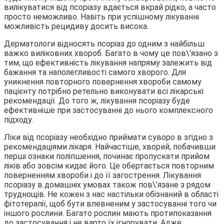
вилікуватися від псоріазу вдається вкрай рідко, а часто
просто неможливо. Навіть при успішному лікуванні
можливість рецидиву досить висока.
Дерматологи відносять псоріаз до одним з найбільш
важко виліковних хвороб. Багато в чому це пов\’язано з
тим, що ефективність лікування напряму залежить від
бажання та наполегливості самого хворого. Для
уникнення повторного повернення хвороби самому
пацієнту потрібно ретельно виконувати всі лікарські
рекомендації. До того ж, лікування псоріазу буде
ефективніше при застосуванні до нього комплексного
підходу.
Ліки від псоріазу необхідно приймати суворо в згідно з
рекомендаціями лікаря. Найчастіше, хворий, побачивши
перші ознаки поліпшення, починає пропускати прийом
ліків або зовсім кидає його. Це обертається повторним
поверненням хвороби і до її загострення. Лікування
псоріазу в домашніх умовах також пов\’язане з рядом
труднощів. Не кожен з нас настільки обізнаний в області
фітотерапії, щоб бути впевненим у застосуванні того чи
іншого рослини. Багато рослин мають протипоказання
до застосування і не варто їх ігнорувати. Адже