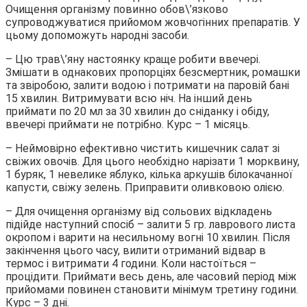
Очищення організму повинно обов\’язково
супроводжуватися прийомом жовчогінних препаратів. У
цьому допоможуть народні засоби.
– Цю трав\’яну настоянку краще робити ввечері.
Змішати в однакових пропорціях безсмертник, ромашки
та звіробою, залити водою і потримати на паровій бані
15 хвилин. Витримувати всю ніч. На інший день
приймати по 20 мл за 30 хвилин до сніданку і обіду,
ввечері приймати не потрібно. Курс – 1 місяць.
– Неймовірно ефективно чистить кишечник салат зі
свіжих овочів. Для цього необхідно нарізати 1 морквину,
1 буряк, 1 невелике яблуко, кілька аркушів білокачанної
капусти, свіжу зелень. Приправити оливковою олією.
– Для очищення організму від сольових відкладень
підійде наступний спосіб – залити 5 гр. лаврового листа
окропом і варити на несильному вогні 10 хвилин. Після
закінчення цього часу, вилити отриманий відвар в
термос і витримати 4 години. Коли настоїться –
процідити. Приймати весь день, але часовий період між
прийомами повинен становити мінімум третину години.
Курс – 3 дні.