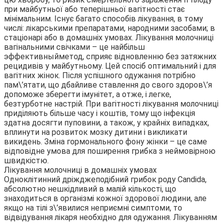
при майбутньої або теперішньої вагітності стає
мінімальним. Існує багато способів лікування, в тому
числі: лікарськими препаратами, народними засобами; в
стаціонарі або в домашніх умовах. Лікування молочниці
вагінальними свічками – це найбільш
эффективныйметод, сприяє відновленню без затяжних
рецидивів у майбутньому. Цей спосіб оптимальний і для
вагітних жінок. Після успішного одужання потрібно
пам\’ятати, що дбайливе ставлення до свого здоров\’я
допоможе зберегти імунітет, а отже, і легке,
безтурботне настрій. При вагітності лікування молочниці
приділяють більше часу і коштів, тому що інфекція
здатна досягти пуповини, а також, у крайніх випадках,
вплинути на розвиток мозку дитини і викликати
викидень. Зміна гормонального фону жінки – це саме
відповідне умова для поширення грибка з неймовірною
швидкістю.
Лікування молочниці в домашніх умовах
Одноклітинний дріжджеподібний грибок роду Candida,
абсолютно нешкідливий в малій кількості, що
знаходиться в організмі кожної здорової людини, але
якщо на тілі з\’явилися неприємні симптоми, то
відвідування лікаря необхідно для одужання. Лікуванням