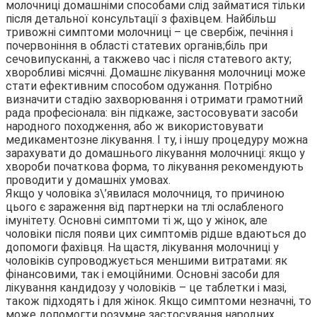
молочниці домашніми способами слід займатися тільки
після детальної консультації з фахівцем. Найбільш
тривожні симптоми молочниці – це свербіж, печіння і
почервоніння в області статевих органів;біль при
сечовипусканні, а такжево час і після статевого акту;
хворобливі місячні. Домашнє лікування молочниці може
стати ефективним способом одужання. Потрібно
визначити стадію захворювання і отримати грамотний
рада професіонала: він підкаже, застосовувати засоби
народного походження, або ж використовувати
медикаментозне лікування. І ту, і іншу процедуру можна
зарахувати до домашнього лікування молочниці: якщо у
хвороби початкова форма, то лікування рекомендують
проводити у домашніх умовах.
Якщо у чоловіка з\’явилася молочниця, то причиною
цього є зараження від партнерки на тлі ослабленого
імунітету. Основні симптоми ті ж, що у жінок, але
чоловіки після появи цих симптомів рідше вдаються до
допомоги фахівця. На щастя, лікування молочниці у
чоловіків супроводжується меншими витратами: як
фінансовими, так і емоційними. Основні засоби для
лікування кандидозу у чоловіків – це таблетки і мазі,
також підходять і для жінок. Якщо симптоми незначні, то
може допомогти розумне застосування народних