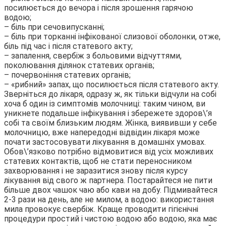
посилюється до вечора і після зрошення гарячою
водою;
– біль при сечовипусканні;
– біль при торканні інфікованої слизової оболонки, отже,
біль під час і після статевого акту;
– запалення, свербіж з больовими відчуттями,
поколювання ділянок статевих органів;
– почервоніння статевих органів;
– «рибний» запах, що посилюється після статевого акту.
Зверніться до лікаря, одразу ж, як тільки відчули на собі
хоча б один із симптомів молочниці: таким чином, ви
уникнете подальше інфікування і збережете здоров\’я
собі та своїм близьким людям. Жінка, виявивши у себе
молочницю, вже напередодні відвідин лікаря може
почати застосовувати лікування в домашніх умовах.
Обов\’язково потрібно відмовитися від усіх можливих
статевих контактів, щоб не стати переносником
захворювання і не заразитися знову після курсу
лікування від свого ж партнера. Постарайтеся не пити
більше двох чашок чаю або кави на добу. Підмивайтеся
2-3 рази на день, але не милом, а водою: використання
мила провокує свербіж. Краще проводити гігієнічні
процедури простий і чистою водою або водою, яка має