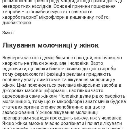
розмноження грибка роду Кандида іноді призводить до
незворотних наслідків. Основні причини поширення
хвороби – этослабый імунітет і наявність
хвороботворної мікрофлори в кишечнику, тобто,
дисбактеріоз.
Зміст
Лікування молочниці у жінок
Всупереч частого думці більшості людей, молочницею
хворіють не тільки жінки, але і чоловіки. Варто
відзначити, що жінки більше схильні до цієї хвороби,
тому фармакологи і фахівці з реклами приділяють
особливу увагу симптомів та лікування молочниці у
жінок. Цим пояснюється реклама лікарських засобів в
джерелах масової інформації, настільки часто
адресована саме жінкам. Чоловіки дуже рідко хворіють
молочницею, тому що їх мікрофлора і анатомічна будова
статевих органів сприяє запобіганню від цього
захворювання. У жінок лікування молочниці
препаратами завжди проходить важче, ніж у чоловіків.
Якщо жінка зможе вчасно розпізнати і почати лікувати
цю хворобу, то ризик смертельного зараження її плоду