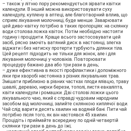
– також у літню пору рекомендується зірвати квітки
календули. В інший можна використовувати суху
календулу, куплену в аптеці, але благотворний вплив, що
сприяє лікування молочниці, буде менше. Заварювати
цей диво-квітку потрібно в таких пропорціях: на склянку
води столова ложка квіток. Потім необхідно настояти
годину і процідити. Краще всього застосовувати цей
засіб, рясно змочіть ватяний диск в настоянці, злегка
віджати і без натиску протерти турбують ділянки тіла.
Цей рецепт підходить не тільки для жінок, але і для
лікування молочниці у чоловіків. Повторювати
процедуру бажано два або три рази в день;
– дуже ефективна в якості профілактики і допоміжного
ліки при хворобі настоянка з різних лікувальних трав.
Змішати приблизно в рівних частках плоди ялівцю, траву
шавлії, деревію, нирки берези, тополі, листя евкаліпта,
квіти календули і ромашки. Дві столові ложки цього
лікувального чаю, який є справді чудовим народним
засобом від молочниці, залийте склянкою киплячої води.
Чай слід варити десять хвилин на водяній бані. Пити чай
потрібно після того, як він настоявся 45 хвилин.
Процідіть і приймайте всередину по одній четвертій
склянки три рази в день до їжі;