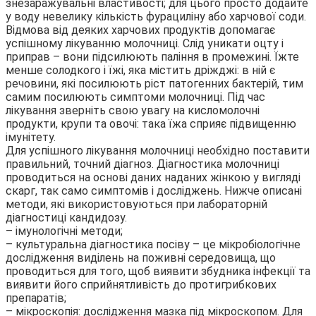
знезаражувальні властивості; для цього просто додайте
у воду невелику кількість фурациліну або харчової соди.
Відмова від деяких харчових продуктів допомагає
успішному лікуванню молочниці. Слід уникати оцту і
приправ – вони підсилюють паління в промежині. Їжте
менше солодкого і їжі, яка містить дріжджі: в ній є
речовини, які посилюють ріст патогенних бактерій, тим
самим посилюють симптоми молочниці. Під час
лікування зверніть свою увагу на кисломолочні
продукти, крупи та овочі: така їжа сприяє підвищенню
імунітету.
Для успішного лікування молочниці необхідно поставити
правильний, точний діагноз. Діагностика молочниці
проводиться на основі даних наданих жінкою у вигляді
скарг, так само симптомів і досліджень. Нижче описані
методи, які використовуються при лабораторній
діагностиці кандидозу.
– імунологічні методи;
– культуральна діагностика посіву – це мікробіологічне
дослідження виділень на поживні середовища, що
проводиться для того, щоб виявити збудника інфекції та
виявити його сприйнятливість до протигрибкових
препаратів;
– мікроскопія: дослідження мазка під мікроскопом. Для