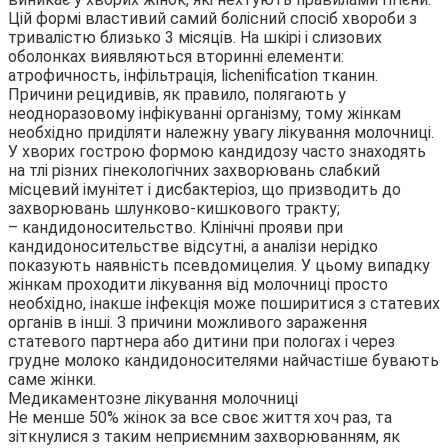
Цій формі властивий самий болісний спосіб хвороби з
тривалістю близько 3 місяців. На шкірі і слизових
оболонках виявляються вторинні елементи:
атрофичность, інфільтрація, lichenification тканин.
Причини рецидивів, як правило, полягають у
неодноразовому інфікуванні організму, тому жінкам
необхідно приділяти належну увагу лікування молочниці.
У хворих гострою формою кандидозу часто знаходять
на тлі різних гінекологічних захворювань слабкий
місцевий імунітет і дисбактеріоз, що призводить до
захворювань шлунково-кишкового тракту;
– кандидоносительство. Клінічні прояви при
кандидоносительстве відсутні, а аналізи нерідко
показують наявність псевдомицелия. У цьому випадку
жінкам проходити лікування від молочниці просто
необхідно, інакше інфекція може поширитися з статевих
органів в інші. З причини можливого зараження
статевого партнера або дитини при пологах і через
грудне молоко кандидоносителями найчастіше бувають
саме жінки.
Медикаментозне лікування молочниці
Не менше 50% жінок за все своє життя хоч раз, та
зіткнулися з таким неприємним захворюванням, як