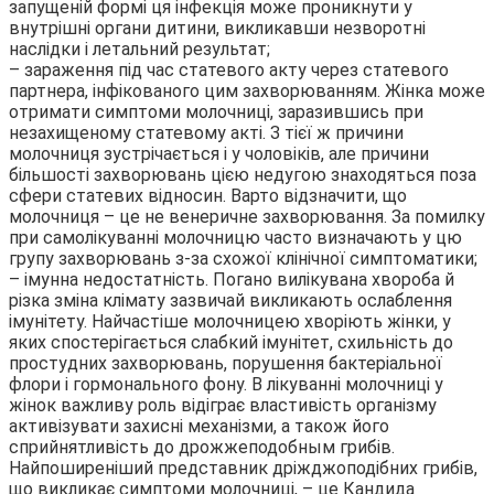
запущеній формі ця інфекція може проникнути у
внутрішні органи дитини, викликавши незворотні
наслідки і летальний результат;
– зараження під час статевого акту через статевого
партнера, інфікованого цим захворюванням. Жінка може
отримати симптоми молочниці, заразившись при
незахищеному статевому акті. З тієї ж причини
молочниця зустрічається і у чоловіків, але причини
більшості захворювань цією недугою знаходяться поза
сфери статевих відносин. Варто відзначити, що
молочниця – це не венеричне захворювання. За помилку
при самолікуванні молочницю часто визначають у цю
групу захворювань з-за схожої клінічної симптоматики;
– імунна недостатність. Погано вилікувана хвороба й
різка зміна клімату зазвичай викликають ослаблення
імунітету. Найчастіше молочницею хворіють жінки, у
яких спостерігається слабкий імунітет, схильність до
простудних захворювань, порушення бактеріальної
флори і гормонального фону. В лікуванні молочниці у
жінок важливу роль відіграє властивість організму
активізувати захисні механізми, а також його
сприйнятливість до дрожжеподобным грибів.
Найпоширеніший представник дріжджоподібних грибів,
що викликає симптоми молочниці, – це Кандида