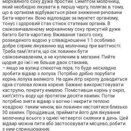
морквяного соку дуже простий. Симптом молочниці,
який необхідно лікувати в першу чергу, полягає в тому,
що в організмі відбувається різке зниження речовини
Бета-каротин. Воно відповідає за імунітет організму,
тонус і здоровий стан стінок статевих органів. В
свіжовичавленому морквяному соку присутній дуже
багато Бета-каротину. Вживання такого соку,
розведеного водою у співвідношенні 1:1 особливо
добре сприяє лікуванню від молочниці при вагітності.
Треба пам\’ятати, що сік повинен бути
свіжовичавленим, а не купленим в магазині. Пийте
щодня до їжі і не більше двох стаканів;
– якщо на вулиці спекотна пора, то буде нескладно
зробити відвар з лопуха. Потрібно дрібно порубати
корінь лопуха великого. На один літр окропу доводиться
одна столова ложка кореня. Бажано використовувати
каструлю, покриту емаллю. Помістивши корінь у окріп,
кип\’ятіть воду ще протягом десяти хвилин. Потім
потрібно зняти відвар з вогню і накрити теплою
ковдрою: таким чином, він повинен настоятися близько
30 хвилин. Процідивши, приймати його для лікування
молочниці всього з однієї четвертої склянки в день. Цей
відвар можна пити або застосовувати місцево; робити
з ним спринцювання;