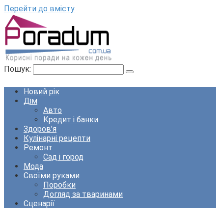
Перейти до вмісту
Пошук:
Новий рік
Дім
Авто
Кредит і банки
Здоров’я
Кулінарні рецепти
Ремонт
Сад і город
Мода
Своїми руками
Поробки
Догляд за тваринами
Сценарії