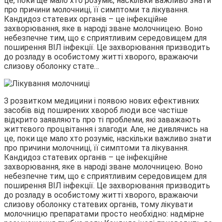
це, поки ще мало хто розуміє, наскільки важливо знати
про причини молочниці, її симптоми та лікування.
Кандидоз статевих органів – це інфекційне
захворювання, яке в народі зване молочницею. Воно
небезпечне тим, що є сприятливим середовищем для
поширення ВІЛ інфекції. Це захворювання призводить
до розладу в особистому житті хворого, вражаючи
слизову оболонку стате…
З розвитком медицини і появою нових ефективних
засобів від поширених хвороб люди все частіше
відкрито заявляють про ті проблеми, які заважають
життєвого процвітання і злагоди. Але, не дивлячись на
це, поки ще мало хто розуміє, наскільки важливо знати
про причини молочниці, її симптоми та лікування.
Кандидоз статевих органів – це інфекційне
захворювання, яке в народі зване молочницею. Воно
небезпечне тим, що є сприятливим середовищем для
поширення ВІЛ інфекції. Це захворювання призводить
до розладу в особистому житті хворого, вражаючи
слизову оболонку статевих органів, тому лікувати
молочницю препаратами просто необхідно: надмірне