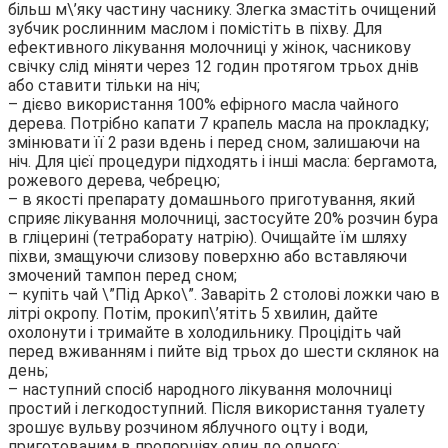
більш м\’яку частину часнику. Злегка змастіть очищений
зубчик рослинним маслом і помістіть в піхву. Для
ефективного лікування молочниці у жінок, часникову
свічку слід міняти через 12 годин протягом трьох днів
або ставити тільки на ніч;
– дієво використання 100% ефірного масла чайного
дерева. Потрібно капати 7 крапель масла на прокладку;
змінювати її 2 рази вдень і перед сном, залишаючи на
ніч. Для цієї процедури підходять і інші масла: бергамота,
рожевого дерева, чебрецю;
– в якості препарату домашнього приготування, який
сприяє лікування молочниці, застосуйте 20% розчин бура
в гліцерині (тетраборату натрію). Очищайте їм шляху
піхви, змащуючи слизову поверхню або вставляючи
змочений тампон перед сном;
– купіть чай \”Під Арко\”. Заваріть 2 столові ложки чаю в
літрі окропу. Потім, прокип\’ятіть 5 хвилин, дайте
охолонути і тримайте в холодильнику. Процідіть чай
перед вживанням і пийте від трьох до шести склянок на
день;
– наступний спосіб народного лікування молочниці
простий і легкодоступний. Після використання туалету
зрошує вульву розчином яблучного оцту і води,
приготованим в пропорціях один до одного;