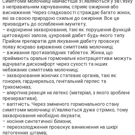
Симптоми молочниці найчастіше з\’являються у зв\’язку
з неправильним харчуванням, сприяє ожиріння або
виснаження. Через спадковості страждає багато жінок,
які за своєю природою схильні до ожиріння. Все це
призводить до ослаблення імунітету;
– ендокринні захворювання, такі як: порушення функцій
щитовидної залози, цукровий діабет будь-якого типу.
Прийом препаратів для лікування діабету провокує
появу яскраво виражених симптомів молочниці;
– вживання протизаплідних таблеток. Жінки, що
приймають оральні гормональні контрацептиви можуть
відчувати дискомфорт через сухості та інших
небажаних симптомів молочниці;
– захворювання жіночих статевих органів, такі як:
гонорея, гарднерельоз, генітальний герпес та
трихомоніаз;
– алергічна реакція на латекс (матеріал, з якого зроблені
презервативи);
– вагітність. Через зміненого гормонального стану
симптоми молочниці з\’являються дуже стрімко, тому
захворювання необхідно лікувати;
– носіння синтетичної білизни;
– переохолодження провокує виникнення на шкірі
патогенних штамів;