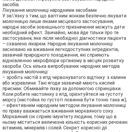
засобів.
Лікування молочниці народними засобами
У зв\’язку з тим, що вагітним жінкам безпечно лікувати
молочницю лише ліками місцевого застосування,
народні засоби зовнішнього призначення можуть дати
необхідний ефект. Звичайно, мова йде тільки про те
застосуванні, яке після необхідної діагностики пацієнта
– схвалено лікарем. Народне лікування молочниці
засновано на вживанні легкодоступних інгредієнтів,
зазвичай природного походження, які сприяють
відновленню мікрофлори організму в місцях розвитку
хвороби. Ось кілька випробуваних народних методів
лікування молочниці:
– зробіть настій з ягід червонуватого відтінку: з калини
або журавлини. Такі ягоди зазвичай мають кислий
присмак. Обмивайте піхву за допомогою спринцівки.
Коли робите настоянку з ягід, орієнтуйтеся на густоту
морсу (настойка по густоті повинна бути точно така ж);
– ефективним народним методом лікування молочниці
по праву вважається вживання морквяного соку.
Морквяний сік сприяє імунітету людини, тому що в
ньому міститься величезна кількість корисних речовин:
вітамінів, мінералів і солей. Секрет корисної дії