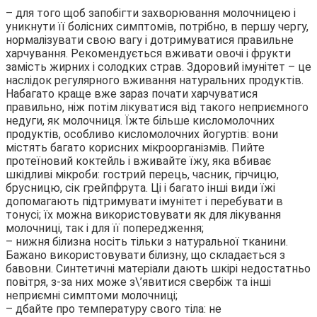
– для того щоб запобігти захворювання молочницею і
уникнути її болісних симптомів, потрібно, в першу чергу,
нормалізувати свою вагу і дотримуватися правильне
харчування. Рекомендується вживати овочі і фрукти
замість жирних і солодких страв. Здоровий імунітет – це
наслідок регулярного вживання натуральних продуктів.
Набагато краще вже зараз почати харчуватися
правильно, ніж потім лікуватися від такого неприємного
недуги, як молочниця. Їжте більше кисломолочних
продуктів, особливо кисломолочних йогуртів: вони
містять багато корисних мікроорганізмів. Пийте
протеїновий коктейль і вживайте їжу, яка вбиває
шкідливі мікроби: гострий перець, часник, гірчицю,
брусницю, сік грейпфрута. Ці і багато інші види їжі
допомагають підтримувати імунітет і перебувати в
тонусі; їх можна використовувати як для лікування
молочниці, так і для її попередження;
– нижня білизна носіть тільки з натуральної тканини.
Бажано використовувати білизну, що складається з
бавовни. Синтетичні матеріали дають шкірі недостатньо
повітря, з-за них може з\’явитися свербіж та інші
неприємні симптоми молочниці;
– дбайте про температуру свого тіла: не