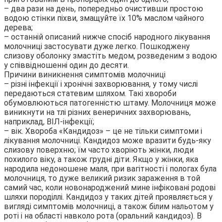
– два рази на день, попередньо очистивши простою
водою стінки піхви, змащуйте їх 10% маслом чайного
дерева;
– останній описаний нижче спосіб народного лікування
молочниці застосувати дуже легко. Пошкоджену
слизову оболонку змастіть медом, розведеним з водою
у співвідношенні один до десяти.
Причини виникнення симптомів молочниці
– різні інфекції і хронічні захворювання, у тому числі
передаються статевим шляхом. Такі хвороби
обумовлюються патогенністю штаму. Молочниця може
виникнути на тлі різних венеричних захворювань,
наприклад, ВІЛ-інфекції;
– вік. Хвороба «Кандидоз» – це не тільки симптоми і
лікування молочниці. Кандидоз може вразити будь-яку
слизову поверхню; їм часто хворіють жінки, люди
похилого віку, а також грудні діти. Якщо у жінки, яка
народила недоношене маля, при вагітності і пологах була
молочниця, то дуже великий ризик зараження в той
самий час, коли новонароджений мине інфіковані родові
шляхи породіллі. Кандидоз у таких дітей проявляється у
вигляді симптомів молочниці, а також білим нальотом у
роті і на області навколо рота (оральний кандидоз). В