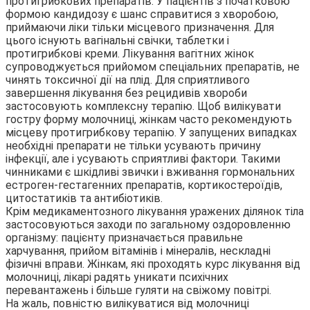
протигрибкових препаратів. У пацієнтів з початковою
формою кандидозу є шанс справитися з хворобою,
приймаючи ліки тільки місцевого призначення. Для
цього існують вагінальні свічки, таблетки і
протигрибкові креми. Лікування вагітних жінок
супроводжується прийомом спеціальних препаратів, не
чинять токсичної дії на плід. Для сприятливого
завершення лікування без рецидивів хвороби
застосовують комплексну терапію. Щоб вилікувати
гостру форму молочниці, жінкам часто рекомендують
місцеву протигрибкову терапію. У запущених випадках
необхідні препарати не тільки усувають причину
інфекції, але і усувають сприятливі фактори. Такими
чинниками є шкідливі звички і вживання гормональних
естроген-гестагенних препаратів, кортикостероїдів,
цитостатиків та антибіотиків.
Крім медикаментозного лікування уражених ділянок тіла
застосовуються заходи по загальному оздоровленню
організму: пацієнту призначається правильне
харчування, прийом вітамінів і мінералів, нескладні
фізичні вправи. Жінкам, які проходять курс лікування від
молочниці, лікарі радять уникати психічних
перевантажень і більше гуляти на свіжому повітрі.
На жаль, повністю вилікуватися від молочниці