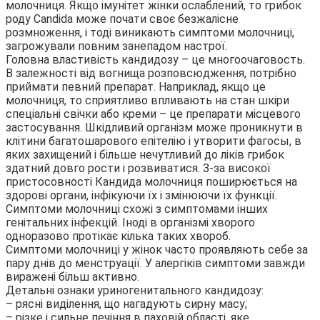
молочниця. Якщо імунітет жінки ослаблений, то грибок
роду Candida може почати своє безжалісне
розмноження, і тоді виникають симптоми молочниці,
загрожували повним занепадом настрої.
Головна властивість кандидозу – це многоочаговость.
В залежності від вогнища розповсюдження, потрібно
приймати певний препарат. Наприклад, якщо це
молочниця, то сприятливо впливають на стан шкіри
спеціальні свічки або креми – це препарати місцевого
застосування. Шкідливий організм може проникнути в
клітини багатошарового епітелію і утворити фагосы, в
яких захищений і більше нечутливий до ліків грибок
здатний довго рости і розвиватися. З-за високої
пристосовності Кандида молочниця поширюється на
здорові органи, інфікуючи їх і змінюючи їх функції.
Симптоми молочниці схожі з симптомами інших
генітальних інфекцій. Іноді в організмі хворого
одноразово протікає кілька таких хвороб.
Симптоми молочниці у жінок часто проявляють себе за
пару днів до менструації. У алергіків симптоми завжди
виражені більш активно.
Детальні ознаки уриногенитального кандидозу:
– рясні виділення, що нагадують сирну масу;
– різке і сильне печіння в паховій області, яке