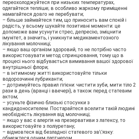
переохолоджуйтеся при низьких температурах,
одягайтеся тепліше; в особливо жаркому приміщенні
намагайтеся довго не перебувати;
– більше займайтеся тим, що приносить вам спокій і
радість, у всьому шукайте позитивні моменти: це
допоможе вам усунути стрес, депресію, зміцнити
імунітет, а значить, і уникнути медикаментозного
лікування молочниці;
– якщо ваш організм здоровий, то не потрібно часто
використовувати метод спринцювання, тому що в
процесі нього відбувається вимивання вашої здорової
внутрішньої флори;
– в інтимному житті використовуйте тільки
водорозчинні лубриканти;
– дотримуйтесь правил гігієни: чистити зуби, мити тіло 2
рази в день (вранці і ввечері), а також перед статевим
актом;
– усуньте фізично близькі стосунки з
кандидоносителем. Постарайтеся вселити такій людині
необхідність лікування від молочниці;
– якщо у вас є алергія на презервативи з латексу, то
використовуйте з поліуретану;
– відмовтеся від безладної статевого зв\’язку:
обмежтеся одним партнером.