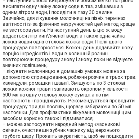
– наступний спосіб випробувати зовсім легко: потрібно
висипати одну чайну ложку соди в таз, змішавши з
одним літром води, і посидіти в тазу 30 хвилин.
Звичайно, для лікування молочниці на пізніх термінах
вагітності із-за фізичних незручностей цей метод краще
не застосовувати. На наступний день в цю ж воду
додається літр кип\’яченої води, а також одна чайна
ложка йодаи одна столова ложка соди. Після цього
процедура повторюється. Кожен день додавайте нову
порцію інгредієнтів і води в колишній розчин,
повторюючи процедуру знову і знову, поки не відчуєте
значних поліпшень;
– лікувати молочницю в домашніх умовах можна за
допомогою спринцювання, роблячи розчин з трьох трав:
календули, ромашки і шавлії. Змішують по 3 столові
ложки кожної трави і заливають окропом у кількості
500 мл на одну столову ложку суміші, а потім
настоюють і проціджують. Рекомендується проводити
процедуру три дні поспіль, щоразу набираючи по 50 мл
настоянки. Для профілактики лікування молочниці цим
засобом корисно також і підмиватися;
– можна застосувати народний метод «часникові
свічки», очистивши зубчик часнику від верхнього
грубого шару. Проявіть акуратність, щоб не пошкодити