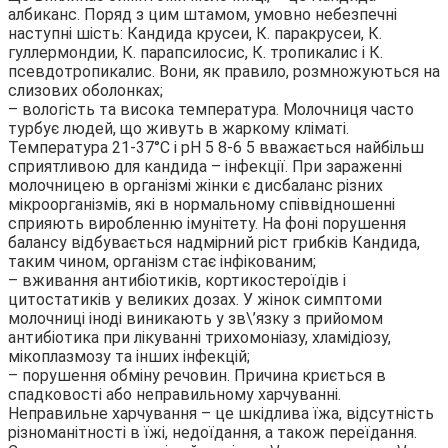
албиканс. Поряд з цим штамом, умовно небезпечні
наступні шість: Кандида крусеи, К. паракрусеи, К.
гуллермондии, К. парапсилосис, К. тропикалис і К.
псевдотропикалис. Вони, як правило, розмножуються на
слизових оболонках;
– вологість та висока температура. Молочниця часто
турбує людей, що живуть в жаркому кліматі.
Температура 21-37°С і рН 5 8-6 5 вважається найбільш
сприятливою для кандида – інфекції. При зараженні
молочницею в організмі жінки є дисбаланс різних
мікроорганізмів, які в нормальному співвідношенні
сприяють виробленню імунітету. На фоні порушення
балансу відбувається надмірний ріст грибків Кандида,
таким чином, організм стає інфікованим;
– вживання антибіотиків, кортикостероїдів і
цитостатиків у великих дозах. У жінок симптоми
молочниці іноді виникають у зв\’язку з прийомом
антибіотика при лікуванні трихомоніазу, хламідіозу,
мікоплазмозу та інших інфекцій;
– порушення обміну речовин. Причина криється в
спадковості або неправильному харчуванні.
Неправильне харчування – це шкідлива їжа, відсутність
різноманітності в їжі, недоїдання, а також переїдання.