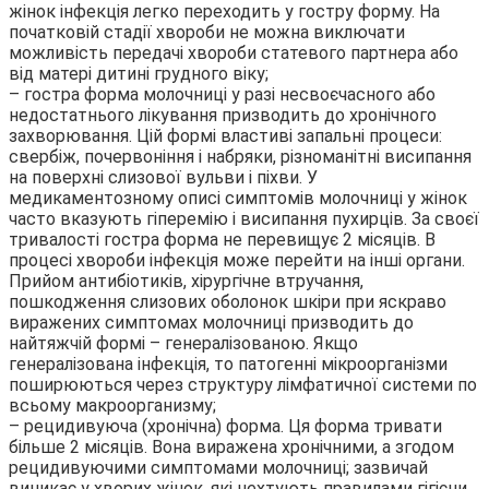
жінок інфекція легко переходить у гостру форму. На
початковій стадії хвороби не можна виключати
можливість передачі хвороби статевого партнера або
від матері дитині грудного віку;
– гостра форма молочниці у разі несвоєчасного або
недостатнього лікування призводить до хронічного
захворювання. Цій формі властиві запальні процеси:
свербіж, почервоніння і набряки, різноманітні висипання
на поверхні слизової вульви і піхви. У
медикаментозному описі симптомів молочниці у жінок
часто вказують гіперемію і висипання пухирців. За своєї
тривалості гостра форма не перевищує 2 місяців. В
процесі хвороби інфекція може перейти на інші органи.
Прийом антибіотиків, хірургічне втручання,
пошкодження слизових оболонок шкіри при яскраво
виражених симптомах молочниці призводить до
найтяжчій формі – генералізованою. Якщо
генералізована інфекція, то патогенні мікроорганізми
поширюються через структуру лімфатичної системи по
всьому макроорганизму;
– рецидивуюча (хронічна) форма. Ця форма тривати
більше 2 місяців. Вона виражена хронічними, а згодом
рецидивуючими симптомами молочниці; зазвичай
виникає у хворих жінок, які нехтують правилами гігієни.