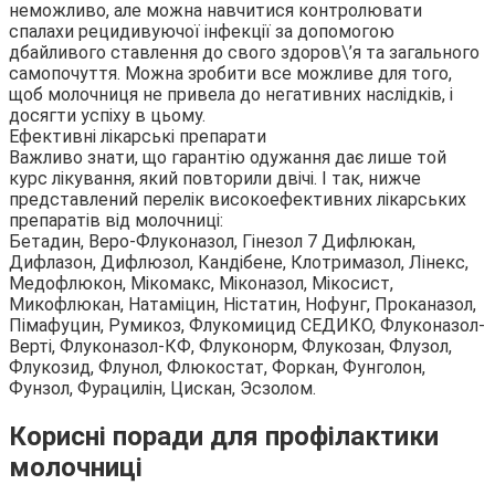
неможливо, але можна навчитися контролювати
спалахи рецидивуючої інфекції за допомогою
дбайливого ставлення до свого здоров\’я та загального
самопочуття. Можна зробити все можливе для того,
щоб молочниця не привела до негативних наслідків, і
досягти успіху в цьому.
Ефективні лікарські препарати
Важливо знати, що гарантію одужання дає лише той
курс лікування, який повторили двічі. І так, нижче
представлений перелік високоефективних лікарських
препаратів від молочниці:
Бетадин, Веро-Флуконазол, Гінезол 7 Дифлюкан,
Дифлазон, Дифлюзол, Кандібене, Клотримазол, Лінекс,
Медофлюкон, Мікомакс, Міконазол, Мікосист,
Микофлюкан, Натаміцин, Ністатин, Нофунг, Проканазол,
Пімафуцин, Румикоз, Флукомицид СЕДИКО, Флуконазол-
Верті, Флуконазол-КФ, Флуконорм, Флукозан, Флузол,
Флукозид, Флунол, Флюкостат, Форкан, Фунголон,
Фунзол, Фурацилін, Цискан, Эсзолом.
Корисні поради для профілактики
молочниці