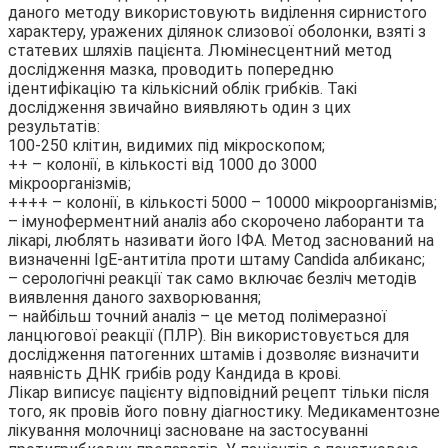
даного методу використовують виділення сирнистого
характеру, уражених ділянок слизової оболонки, взяті з
статевих шляхів пацієнта. Люмінесцентний метод
дослідження мазка, проводить попередню
ідентифікацію та кількісний облік грибків. Такі
дослідження звичайно виявляють один з цих
результатів:
100-250 клітин, видимих під мікроскопом;
++ – колонії, в кількості від 1000 до 3000
мікроорганізмів;
++++ – колонії, в кількості 5000 – 10000 мікроорганізмів;
– імуноферментний аналіз або скорочено лаборанти та
лікарі, люблять називати його ІФА. Метод заснований на
визначенні IgE-антитіла проти штаму Candida албиканс;
– серологічні реакції так само включає безліч методів
виявлення даного захворювання;
– найбільш точний аналіз – це метод полімеразної
ланцюгової реакції (ПЛР). Він використовується для
дослідження патогенних штамів і дозволяє визначити
наявність ДНК грибів роду Кандида в крові.
Лікар виписує пацієнту відповідний рецепт тільки після
того, як провів його повну діагностику. Медикаментозне
лікування молочниці засноване на застосуванні