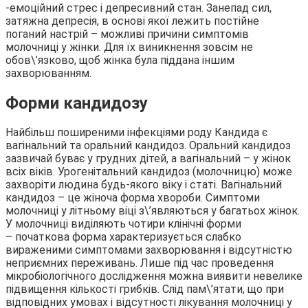
-емоційний стрес і депресивний стан. Занепад сил,
затяжна депресія, в основі якої лежить постійне
поганий настрій – можливі причини симптомів
молочниці у жінки. Для їх виникнення зовсім не
обов\’язково, щоб жінка була піддана іншим
захворюванням.
Форми кандидозу
Найбільш поширеними інфекціями роду Кандида є
вагінальний та оральний кандидоз. Оральний кандидоз
зазвичай буває у грудних дітей, а вагінальний – у жінок
всіх віків. Урогенітальний кандидоз (молочницю) може
захворіти людина будь-якого віку і статі. Вагінальний
кандидоз – це жіноча форма хвороби. Симптоми
молочниці у літньому віці з\’являються у багатьох жінок.
У молочниці виділяють чотири клінічні форми
– початкова форма характеризується слабко
вираженими симптомами захворювання і відсутністю
неприємних переживань. Лише під час проведення
мікробіологічного дослідження можна виявити невелике
підвищення кількості грибків. Слід пам\’ятати, що при
відповідних умовах і відсутності лікування молочниці у