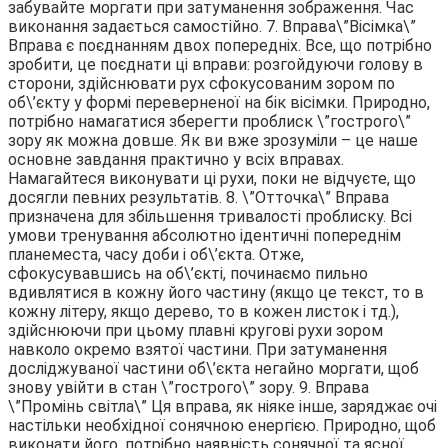
забувайте моргати при затуманення зображення. Час
виконання задається самостійно. 7. Вправа\”Вісімка\”
Вправа є поєднанням двох попередніх. Все, що потрібно
зробити, це поєднати ці вправи: розгойдуючи голову в
сторони, здійснювати рух сфокусованим зором по
об\’єкту у формі переверненої на бік вісімки. Природно,
потрібно намагатися зберегти проблиск \”гострого\”
зору як можна довше. Як ви вже зрозуміли – це наше
основне завдання практично у всіх вправах.
Намагайтеся виконувати ці рухи, поки не відчуєте, що
досягли певних результатів. 8. \”Отточка\” Вправа
призначена для збільшення тривалості проблиску. Всі
умови тренування абсолютно ідентичні попереднім
планеместа, часу доби і об\’єкта. Отже,
сфокусувавшись на об\’єкті, починаємо пильно
вдивлятися в кожну його частину (якщо це текст, то в
кожну літеру, якщо дерево, то в кожен листок і тд.),
здійснюючи при цьому плавні кругові рухи зором
навколо окремо взятої частини. При затуманення
досліджуваної частини об\’єкта негайно моргати, щоб
знову увійти в стан \”гострого\” зору. 9. Вправа
\”Промінь світла\” Ця вправа, як ніяке інше, заряджає очі
настільки необхідної сонячною енергією. Природно, щоб
виконати його, потрібно наявність сонячної та ясної