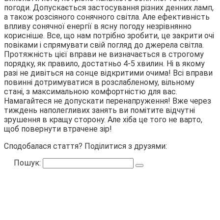
погоди. Допускається застосування різних денних ламп,
а також розсіяного сонячного світла. Але ефективність
впливу сонячної енергії в ясну погоду незрівнянно
корисніше. Все, що нам потрібно зробити, це закрити очі
повіками і спрямувати свій погляд до джерела світла.
Протяжність цієї вправи не визначається в строгому
порядку, як правило, достатньо 4-5 хвилин. Ні в якому
разі не дивіться на сонце відкритими очима! Всі вправи
повинні дотримуватися в розслабленому, вільному
стані, з максимальною комфортністю для вас.
Намагайтеся не допускати перенапруження! Вже через
тиждень наполегливих занять ви помітите відчутні
зрушення в кращу сторону. Але хіба це того не варто,
щоб повернути втрачене зір!
Сподобалася стаття? Поділитися з друзями:
Пошук: