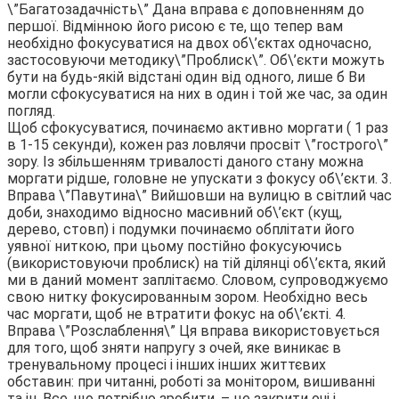
\”Багатозадачність\” Дана вправа є доповненням до
першої. Відмінною його рисою є те, що тепер вам
необхідно фокусуватися на двох об\’єктах одночасно,
застосовуючи методику\”Проблиск\”. Об\’єкти можуть
бути на будь-якій відстані один від одного, лише б Ви
могли сфокусуватися на них в один і той же час, за один
погляд.
Щоб сфокусуватися, починаємо активно моргати ( 1 раз
в 1-15 секунди), кожен раз ловлячи просвіт \”гострого\”
зору. Із збільшенням тривалості даного стану можна
моргати рідше, головне не упускати з фокусу об\’єкти. 3.
Вправа \”Павутина\” Вийшовши на вулицю в світлий час
доби, знаходимо відносно масивний об\’єкт (кущ,
дерево, стовп) і подумки починаємо обплітати його
уявної ниткою, при цьому постійно фокусуючись
(використовуючи проблиск) на тій ділянці об\’єкта, який
ми в даний момент заплітаємо. Словом, супроводжуємо
свою нитку фокусированным зором. Необхідно весь
час моргати, щоб не втратити фокус на об\’єкті. 4.
Вправа \”Розслаблення\” Ця вправа використовується
для того, щоб зняти напругу з очей, яке виникає в
тренувальному процесі і інших інших життєвих
обставин: при читанні, роботі за монітором, вишиванні
та ін. Все, що потрібно зробити, – це закрити очі і