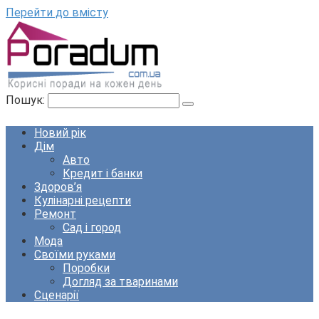
Перейти до вмісту
Пошук:
Новий рік
Дім
Авто
Кредит і банки
Здоров’я
Кулінарні рецепти
Ремонт
Сад і город
Мода
Своїми руками
Поробки
Догляд за тваринами
Сценарії