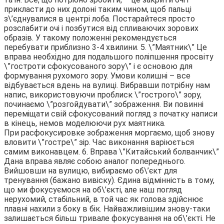
прикласти до них долоні таким чином, щоб пальці
з\’єднувалися в центрі лоба. Постарайтеся просто
розслабити очі і позбутися від спливаючих зорових
образів. У такому положенні рекомендується
перебувати приблизно 3-4 хвилини. 5. \”Маятник\” Це
вправа необхідно для подальшого поліпшення просвіту
\”гостроти сфокусованого зору\” і є основою для
формування рухомого зору. Умови колишні – все
відбувається вдень на вулиці. Вибравши потрібну нам
напис, використовуючи проблиск \”гострого\” зору,
починаємо \”розгойдувати\” зображення. Ви повинні
переміщати свій сфокусований погляд з початку написи
в кінець, немов моделюючи рух маятника.
При расфокусировке зображення моргаємо, щоб знову
вловити \”гостре\” зір. Час виконання варіюється
самим виконавцем. 6. Вправа \”Китайський болванчик\”
Дана вправа являє собою аналог попереднього.
Вийшовши на вулицю, вибираємо об\’єкт для
тренування (бажано вивіску). Єдина відмінність в тому,
що ми фокусуємося на об\’єкті, але наш погляд
нерухомий, стабільний, в той час як голова здійснює
плавні нахили з боку в бік. Найважливішим знову-таки
залишається більш тривале фокусування на об\’єкті. Не