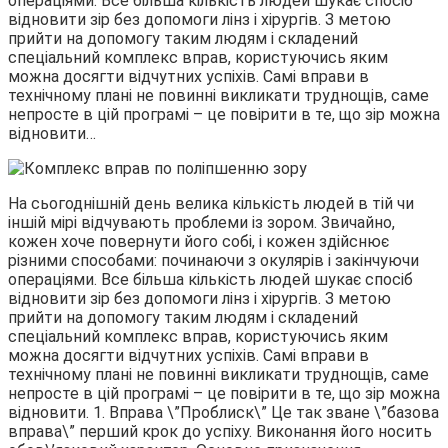
операціями. Все більша кількість людей шукає спосіб
відновити зір без допомоги лінз і хірургів. З метою
прийти на допомогу таким людям і складений
спеціальний комплекс вправ, користуючись яким
можна досягти відчутних успіхів. Самі вправи в
технічному плані не повинні викликати труднощів, саме
непросте в цій програмі – це повірити в те, що зір можна
відновити…
На сьогоднішній день велика кількість людей в тій чи
іншій мірі відчувають проблеми із зором. Звичайно,
кожен хоче повернути його собі, і кожен здійснює
різними способами: починаючи з окулярів і закінчуючи
операціями. Все більша кількість людей шукає спосіб
відновити зір без допомоги лінз і хірургів. З метою
прийти на допомогу таким людям і складений
спеціальний комплекс вправ, користуючись яким
можна досягти відчутних успіхів. Самі вправи в
технічному плані не повинні викликати труднощів, саме
непросте в цій програмі – це повірити в те, що зір можна
відновити. 1. Вправа \”Проблиск\” Це так зване \”базова
вправа\” перший крок до успіху. Виконання його носить