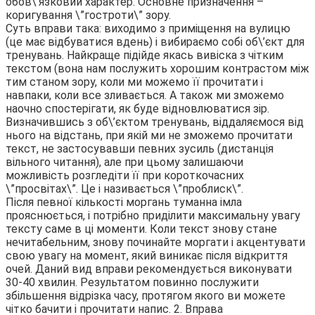
обов\’язковий характер. Основне призначення –
коригування \”гостроти\” зору.
Суть вправи така: виходимо з приміщення на вулицю
(це має відбуватися вдень) і вибираємо собі об\’єкт для
тренувань. Найкраще підійде якась вивіска з чітким
текстом (вона нам послужить хорошим контрастом між
тим станом зору, коли ми можемо її прочитати і
навпаки, коли все зливається. А також ми зможемо
наочно спостерігати, як буде відновлюватися зір.
Визначившись з об\’єктом тренувань, віддаляємося від
нього на відстань, при якій ми не зможемо прочитати
текст, не застосувавши певних зусиль (дистанція
вільного читання), але при цьому залишаючи
можливість розгледіти її при короткочасних
\”просвітах\”. Це і називається \”проблиск\”.
Після певної кількості моргань туманна імла
прояснюється, і потрібно приділити максимальну увагу
тексту саме в ці моменти. Коли текст знову стане
нечитабельним, знову починайте моргати і акцентувати
свою увагу на момент, який виникає після відкриття
очей. Даний вид вправи рекомендується виконувати
30-40 хвилин. Результатом повинно послужити
збільшення відрізка часу, протягом якого ви можете
чітко бачити і прочитати напис. 2. Вправа