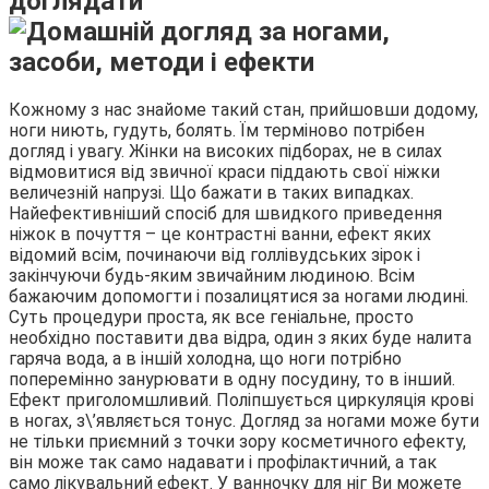
доглядати
Кожному з нас знайоме такий стан, прийшовши додому,
ноги ниють, гудуть, болять. Їм терміново потрібен
догляд і увагу. Жінки на високих підборах, не в силах
відмовитися від звичної краси піддають свої ніжки
величезній напрузі. Що бажати в таких випадках.
Найефективніший спосіб для швидкого приведення
ніжок в почуття – це контрастні ванни, ефект яких
відомий всім, починаючи від голлівудських зірок і
закінчуючи будь-яким звичайним людиною. Всім
бажаючим допомогти і позалицятися за ногами людині.
Суть процедури проста, як все геніальне, просто
необхідно поставити два відра, один з яких буде налита
гаряча вода, а в іншій холодна, що ноги потрібно
поперемінно занурювати в одну посудину, то в інший.
Ефект приголомшливий. Поліпшується циркуляція крові
в ногах, з\’являється тонус. Догляд за ногами може бути
не тільки приємний з точки зору косметичного ефекту,
він може так само надавати і профілактичний, а так
само лікувальний ефект. У ванночку для ніг Ви можете