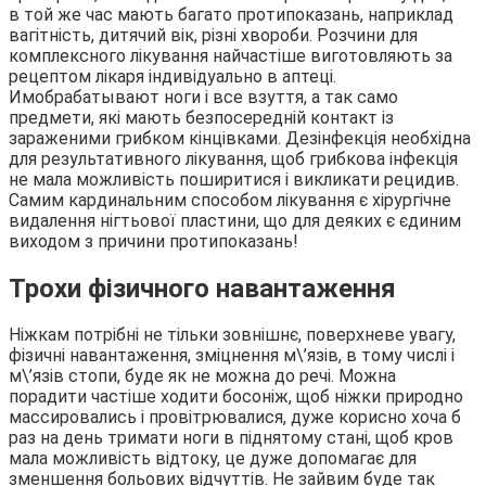
в той же час мають багато протипоказань, наприклад
вагітність, дитячий вік, різні хвороби. Розчини для
комплексного лікування найчастіше виготовляють за
рецептом лікаря індивідуально в аптеці.
Имобрабатывают ноги і все взуття, а так само
предмети, які мають безпосередній контакт із
зараженими грибком кінцівками. Дезінфекція необхідна
для результативного лікування, щоб грибкова інфекція
не мала можливість поширитися і викликати рецидив.
Самим кардинальним способом лікування є хірургічне
видалення нігтьової пластини, що для деяких є єдиним
виходом з причини протипоказань!
Трохи фізичного навантаження
Ніжкам потрібні не тільки зовнішнє, поверхневе увагу,
фізичні навантаження, зміцнення м\’язів, в тому числі і
м\’язів стопи, буде як не можна до речі. Можна
порадити частіше ходити босоніж, щоб ніжки природно
массировались і провітрювалися, дуже корисно хоча б
раз на день тримати ноги в піднятому стані, щоб кров
мала можливість відтоку, це дуже допомагає для
зменшення больових відчуттів. Не зайвим буде так