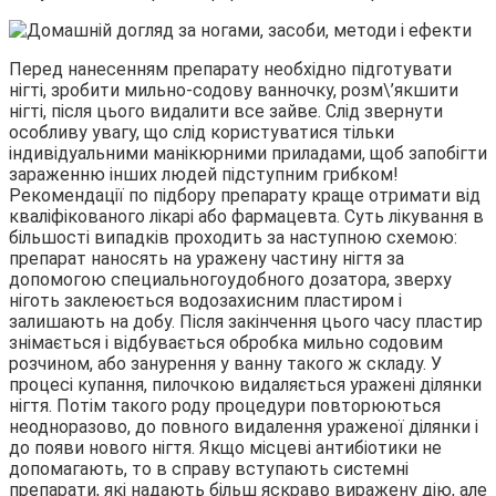
Перед нанесенням препарату необхідно підготувати
нігті, зробити мильно-содову ванночку, розм\’якшити
нігті, після цього видалити все зайве. Слід звернути
особливу увагу, що слід користуватися тільки
індивідуальними манікюрними приладами, щоб запобігти
зараженню інших людей підступним грибком!
Рекомендації по підбору препарату краще отримати від
кваліфікованого лікарі або фармацевта. Суть лікування в
більшості випадків проходить за наступною схемою:
препарат наносять на уражену частину нігтя за
допомогою специальногоудобного дозатора, зверху
ніготь заклеюється водозахисним пластиром і
залишають на добу. Після закінчення цього часу пластир
знімається і відбувається обробка мильно содовим
розчином, або занурення у ванну такого ж складу. У
процесі купання, пилочкою видаляється уражені ділянки
нігтя. Потім такого роду процедури повторюються
неодноразово, до повного видалення ураженої ділянки і
до появи нового нігтя. Якщо місцеві антибіотики не
допомагають, то в справу вступають системні
препарати, які надають більш яскраво виражену дію, але