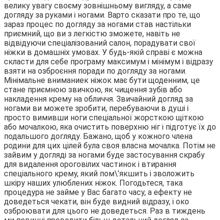
велику увагу своєму зовнішньому вигляду, а саме
догляду за руками і ногами. Варто сказати про те, що
зараз процес по догляду за ногами став настільки
приємний, що ви з легкістю зможете, навіть не
відвідуючи спеціалізований салон, порадувати свої
ніжки в домашніх умовах. У будь-якій справі є можна
скласти для себе програму максимум і мінімум і відразу
взяти на озброєння поради по догляду за ногами.
Мінімальне вниманиек ніжок має бути щоденним, це
стане приємною звичкою, як чищення зубів або
накладення крему на обличчя. Звичайний догляд за
ногами ви можете зробити, перебуваючи в душі і
просто вимивши ноги спеціальної жорсткою щіткою
або мочалкою, яка очистить поверхню ніг і підготує їх до
подальшого догляду. Бажано, щоб у кожного члена
родини для цих цілей була своя власна мочалка. Потім не
зайвим у догляді за ногами буде застосування скрабу
для видалення ороговілих частинок і втирання
спеціального крему, який пом\’якшить і зволожить
шкіру наших улюблених ніжок. Погодьтеся, така
процедура не займе у Вас багато часу, а ефекту не
доведеться чекати, він буде видний відразу, і око
озброювати для цього не доведеться. Раз в тиждень