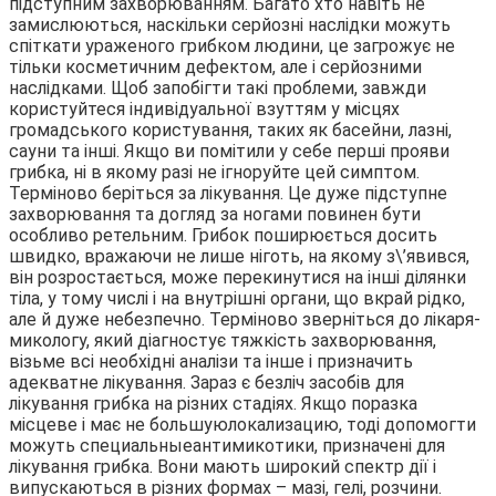
підступним захворюванням. Багато хто навіть не
замислюються, наскільки серйозні наслідки можуть
спіткати ураженого грибком людини, це загрожує не
тільки косметичним дефектом, але і серйозними
наслідками. Щоб запобігти такі проблеми, завжди
користуйтеся індивідуальної взуттям у місцях
громадського користування, таких як басейни, лазні,
сауни та інші. Якщо ви помітили у себе перші прояви
грибка, ні в якому разі не ігноруйте цей симптом.
Терміново беріться за лікування. Це дуже підступне
захворювання та догляд за ногами повинен бути
особливо ретельним. Грибок поширюється досить
швидко, вражаючи не лише ніготь, на якому з\’явився,
він розростається, може перекинутися на інші ділянки
тіла, у тому числі і на внутрішні органи, що вкрай рідко,
але й дуже небезпечно. Терміново зверніться до лікаря-
микологу, який діагностує тяжкість захворювання,
візьме всі необхідні аналізи та інше і призначить
адекватне лікування. Зараз є безліч засобів для
лікування грибка на різних стадіях. Якщо поразка
місцеве і має не большуюлокализацию, тоді допомогти
можуть специальныеантимикотики, призначені для
лікування грибка. Вони мають широкий спектр дії і
випускаються в різних формах – мазі, гелі, розчини.