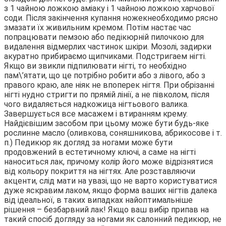
з 1 чайною ложкою аміаку і 1 чайною ложкою харчової
соди. Після закінчення купання ножекнеобходимо рясно
змазати їх живильним кремом. Потім настає час
попрацювати пемзою або педікюрній пилочкою для
видалення відмерлих частинок шкіри. Мозолі, задирки
акуратно прибираємо щипчиками. Подстригаем нігті.
Якщо ви звикли підпилювати нігті, то необхідно
пам\’ятати, що це потрібно робити або з лівого, або з
правого краю, але ніяк не впоперек нігтя. При обрізанні
нігті нудно стригти по прямій лінії, а не півколом, після
чого видаляється надкожица нігтьового валика.
Завершується все масажем і втиранням крему.
Найдієвішим засобом при цьому може бути будь-яке
рослинне масло (оливкова, соняшникова, абрикосове і т.
п.) Педикюр як догляд за ногами може бути
продовжений в естетичному ключі, а саме на нігті
наноситься лак, причому колір його може відрізнятися
від кольору покриття на нігтях. Але розставляючи
акценти, слід мати на увазі, що не варто користуватися
дуже яскравим лаком, якщо форма ваших нігтів далека
від ідеальної, в таких випадках найоптимальніше
рішення – безбарвний лак! Якщо ваш вибір припав на
такий спосіб догляду за ногами як салонний педикюр, не