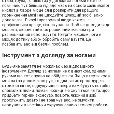
стара, груба, то пластир у догляді за ногами вже не
помічник, тут більше підійде мазь на основі саліцилової
кислоти. Хворе місце слід розпарити для кращого
проникнення мазі і не шкодуйте цілющий засіб, воно
допомагає! Лікарі і прозорливі люди кажуть –
профілактика краще, ніж лікування. Щоб не доводити до
мозолів, скористайтесь рослинним маслом при
разнашивании нової взуття. Натріть маслом ноги в
місцях дотику або ж обробіть саму взуття. Це
позбавить вас від безлічі проблем.
Інструмент з догляду за ногами
Будь-яке заняття не можливо без відповідного
інструменту. Догляд за ногами не є винятком, одними
руками що тут справа не обійдеться. Якщо втерти крем
можна і за допомогою рук, то для таких процедур, як
стрижка нігтів, відлущування шкіри вам будуть потрібні
спеціальні пилки, пемзи, ножиці. Не скупіться на те, щоб
придбати гарний аксесуар, повірте, якісний виріб
прослужить довго і не травмує вас, не змусити
нервувати в настільки скрупульозною і тонкої роботи.