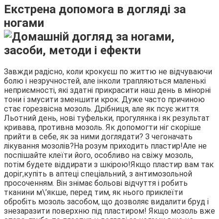
Екстрена допомога в догляді за
ногами
Завжди радісно, коли крокуєш по життю не відчуваючи
болю і незручностей, але інколи трапляються маленькі
неприємності, які здатні прикрасити наш день в мінорні
тони і змусити зменшити крок. Дуже часто причиною
стає горезвісна мозоль. Дрібниця, але як псує життя.
Льотний день, нові туфельки, прогулянка і як результат
кривава, противна мозоль. Як допомогти ніг скоріше
прийти в себе, як за ними доглядати? З чегоначать
лікування мозолів?На розум приходить пластир!Але не
поспішайте клеїти його, особливо на свіжу мозоль,
потім будете віддирати з шкірою!Якщо пластир вам так
доріг,купіть в аптеці спеціальний, з антимозольной
просоченням. Він знімає больові відчуття і робить
тканини м\’якше, перед тим, як нього приклеїти
обробіть мозоль засобом, що дозволяє видалити бруд і
знезаразити поверхню під пластиром! Якщо мозоль вже