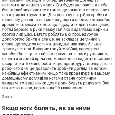
ми повинні проводити більш детальний догляд за
ногами в домашніх умовах. Він будетвключать в себе
більш глибоку очистку стоп за допомогою спеціальних
нехитрих інструментів. Для початку потрібно зробити
ванночку для ніг, в неї можна додати спеціальні засоби,
ароматичні масла та все, що підходить для таких цілей,
потім беремо в руки пемзу і м\’яко видаляємо верхній
ороговілий шар. Багато роблять цю процедуру за
допомогою бритви, але це, не закладає цеглинка у
справі догляду за ногами, швидше навпаки, більше
травмує стопи. Використовуйте м\’які, перевірені
засоби. Після цього м\’яко промокніть ноги рушником,
нанести жирний крем і по можливості надягніть вовняні
шкарпетки. Бажано робити цю процедуру ввечері, після
робочого дня, це дозволить зробити догляд за ногами
найбільш ефективним. Якщо така процедура в вашому
домашньому догляді за ногами стане постійним
явищем, то ваші ніжки довгі роки будуть радувати Вас
ніжністю шкіри, порівнянної з малюкової!
Зміст
Якщо ноги болять, як за ними