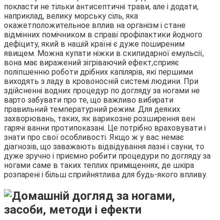
покласти не тільки антисептичні трави, але і додати,
наприклад, велику морську сіль, яка
окажетположительное вплив на організм і стане
відмінних помічником в справі профілактики йодного
дефіциту, який в нашій країні є дуже поширеним
явищем. Можна купати ніжки в скипидарної емульсії,
вона має виражений зігріваючий ефект,сприяє
поліпшенню роботи дрібних капілярів, які першими
виходять з ладу в кровоносній системі людини. При
здійсненні водних процедур по догляду за ногами не
варто забувати про те, що важливо вибирати
правильний температурний режим. Для деяких
захворювань, таких, як варикозне розширення вен
гарячі ванни протипоказані. Це потрібно враховувати і
знати про свої особливості. Якщо ж у вас немає
діагнозів, що заважають відвідування лазні і сауни, то
дуже зручно і приємно робити процедури по догляду за
ногами саме в таких теплих приміщеннях, де шкіра
розпарені і більш сприйнятлива для будь-якого впливу.