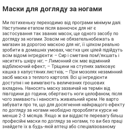
Маски для догляду за ногами
Ми потихеньку переходимо від програми мінімум далі.
Наступним етапом після ванночок для ніг є
застосування так званих масок, ще одного засобу по
догляду за ногами. Зовсім не обязательнобежать в
магазин за дорогою маскою для ніг, її цілком реально
зробити в домашніх умовах, частка цих цілей підійдуть
всім відомі інгредієнти: – Сир і сметана пом\’якшать і
наситять шкіру ніг; – Лимонний сік має відмінний
відбілюючий ефект; – Тріщини на ступнях заліковує
кашка з капустяних листків; – При мозолях незамінний
засіб маска з теплого картоплі. Всі ці інгредієнти
доступні і не вимагають величезних грошових
вкладень. Наносять маску зазвичай на термін від
півгодини до години, обертають ноги целофаном, після
чого змивають і наносять живильний крем. Не варто
забувати про те, що для досягнення найкращого ефекту
по догляду за ногами необхідно проробляти курси не
менше 2-3 місяців. Якщо ж ви віддасте перевагу більш
професійні маски по догляду за ногами, то ви без праці
знайдете їх в будь-якій аптеці або спеціалізованому