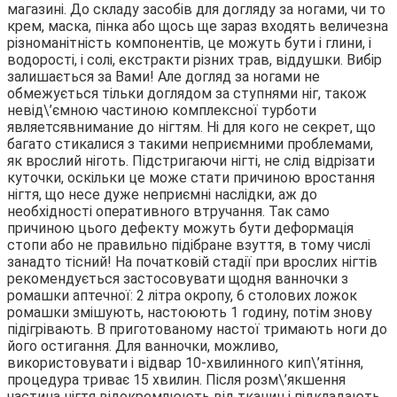
магазині. До складу засобів для догляду за ногами, чи то
крем, маска, пінка або щось ще зараз входять величезна
різноманітність компонентів, це можуть бути і глини, і
водорості, і солі, екстракти різних трав, віддушки. Вибір
залишається за Вами! Але догляд за ногами не
обмежується тільки доглядом за ступнями ніг, також
невід\’ємною частиною комплексної турботи
являетсявнимание до нігтям. Ні для кого не секрет, що
багато стикалися з такими неприємними проблемами,
як врослий ніготь. Підстригаючи нігті, не слід відрізати
куточки, оскільки це може стати причиною вростання
нігтя, що несе дуже неприємні наслідки, аж до
необхідності оперативного втручання. Так само
причиною цього дефекту можуть бути деформація
стопи або не правильно підібране взуття, в тому числі
занадто тісний! На початковій стадії при врослих нігтів
рекомендується застосовувати щодня ванночки з
ромашки аптечної: 2 літра окропу, 6 столових ложок
ромашки змішують, настоюють 1 годину, потім знову
підігрівають. В приготованому настої тримають ноги до
його остигання. Для ванночки, можливо,
використовувати і відвар 10-хвилинного кип\’ятіння,
процедура триває 15 хвилин. Після розм\’якшення
частина нігтя відокремлюють від тканин і підкладають