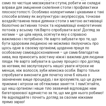
само по частіше масажувати ступні, робити не складні
вправи для зміцнення склепіння стопи і профілактики
плоскостопості. Особливо колоритними і цікавими є такі
способи впливу як акупунктура і акупрессура, точкове
воздействиена певні ділянки стопи з метою активізації
біологічно активних точок та нормалізації енергетичних
потоків у всьому тілі.Варто спробувати все! Догляд за
ногами – це ціла наука, осягнути яку є справою
важливою і потрібною. Не варто забувати про те, що
бути здоровим людиною не можливо піклуючись про
щось одне в своєму організмі, щоденна праця по
особовому самовдосконалення – це сама благодатна
нива, яка приносить воістину ніжні і важливі для людини
плоди. Не варто забувати в цьому процесі і про догляд
за ногами, які заслуговують нашої уваги нітрохи не
менше, ніж волосся, зуби иликожа особи. Варто тільки
спробувати виконати для початку хоча б кілька з
зазначених вище процедур, і ви зрозумієте, що це дуже
приємне і нітрохи не обтяжливе заняття. І пам\’ятайте,
що наш організм і наше тіло зазвичай відповідає нам
багаторазової вдячністю за те, що ми для нього робимо!
Не відкладайте і почніть догляд за своїми ніжками
прямо зараз!