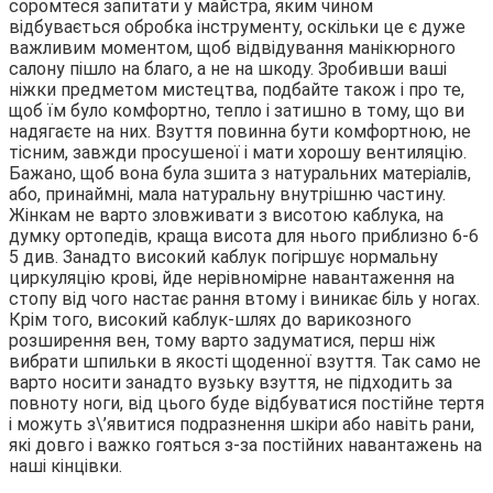
соромтеся запитати у майстра, яким чином
відбувається обробка інструменту, оскільки це є дуже
важливим моментом, щоб відвідування манікюрного
салону пішло на благо, а не на шкоду. Зробивши ваші
ніжки предметом мистецтва, подбайте також і про те,
щоб їм було комфортно, тепло і затишно в тому, що ви
надягаєте на них. Взуття повинна бути комфортною, не
тісним, завжди просушеної і мати хорошу вентиляцію.
Бажано, щоб вона була зшита з натуральних матеріалів,
або, принаймні, мала натуральну внутрішню частину.
Жінкам не варто зловживати з висотою каблука, на
думку ортопедів, краща висота для нього приблизно 6-6
5 див. Занадто високий каблук погіршує нормальну
циркуляцію крові, йде нерівномірне навантаження на
стопу від чого настає рання втому і виникає біль у ногах.
Крім того, високий каблук-шлях до варикозного
розширення вен, тому варто задуматися, перш ніж
вибрати шпильки в якості щоденної взуття. Так само не
варто носити занадто вузьку взуття, не підходить за
повноту ноги, від цього буде відбуватися постійне тертя
і можуть з\’явитися подразнення шкіри або навіть рани,
які довго і важко гояться з-за постійних навантажень на
наші кінцівки.