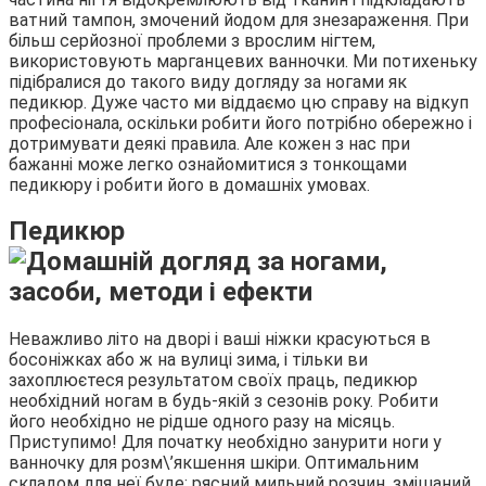
ватний тампон, змочений йодом для знезараження. При
більш серйозної проблеми з врослим нігтем,
використовують марганцевих ванночки. Ми потихеньку
підібралися до такого виду догляду за ногами як
педикюр. Дуже часто ми віддаємо цю справу на відкуп
професіонала, оскільки робити його потрібно обережно і
дотримувати деякі правила. Але кожен з нас при
бажанні може легко ознайомитися з тонкощами
педикюру і робити його в домашніх умовах.
Педикюр
Неважливо літо на дворі і ваші ніжки красуються в
босоніжках або ж на вулиці зима, і тільки ви
захоплюєтеся результатом своїх праць, педикюр
необхідний ногам в будь-якій з сезонів року. Робити
його необхідно не рідше одного разу на місяць.
Приступимо! Для початку необхідно занурити ноги у
ванночку для розм\’якшення шкіри. Оптимальним
складом для неї буде: рясний мильний розчин, змішаний