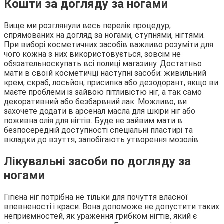
Кошти за догляду за ногами
Вище ми розглянули весь перелік процедур,
спрямованих на догляд за ногами, ступнями, нігтями.
При виборі косметичних засобів важливо розуміти для
чого кожна з них використовується, зовсім не
обязательноскупать всі полиці магазину. Достатньо
мати в своїй косметичці наступні засоби: живильний
крем, скраб, лосьйон, присипка або дезодорант, якщо ви
маєте проблеми із зайвою пітливістю ніг, а так само
декоративний або безбарвний лак. Можливо, ви
захочете додати в арсенал масла для шкіри ніг або
поживна олія для нігтів. Буде не зайвим мати в
безпосередній доступності спеціальні пластирі та
вкладки до взуття, запобігають утворення мозолів
Лікувальні засоби по догляду за
ногами
Гігієна ніг потрібна не тільки для почуття власної
впевненості і краси. Вона допоможе не допустити таких
неприємностей, як ураження грибком нігтів, який є