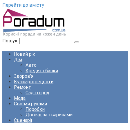
Перейти до вмісту
Пошук:
Новий рік
Дім
Авто
Кредит і банки
Здоров’я
Кулінарні рецепти
Ремонт
Сад і город
Мода
Своїми руками
Поробки
Догляд за тваринами
Сценарії