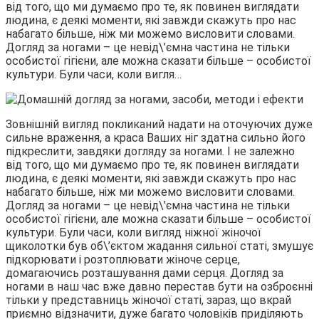
від того, що ми думаємо про те, як повинен виглядати
людина, є деякі моменти, які завжди скажуть про нас
набагато більше, ніж ми можемо висловити словами.
Догляд за ногами – це невід\’ємна частина не тільки
особистої гігієни, але можна сказати більше – особистої
культури. Були часи, коли вигля…
Зовнішній вигляд покликаний надати на оточуючих дуже
сильне враження, а краса Ваших ніг здатна сильно його
підкреслити, завдяки догляду за ногами. І не залежно
від того, що ми думаємо про те, як повинен виглядати
людина, є деякі моменти, які завжди скажуть про нас
набагато більше, ніж ми можемо висловити словами.
Догляд за ногами – це невід\’ємна частина не тільки
особистої гігієни, але можна сказати більше – особистої
культури. Були часи, коли вигляд ніжної жіночої
щиколотки був об\’єктом жадання сильної статі, змушує
підкорювати і розтоплювати жіноче серце,
домагаючись розташування дами серця. Догляд за
ногами в наш час вже давно перестав бути на озброєнні
тільки у представниць жіночої статі, зараз, що вкрай
приємно відзначити, дуже багато чоловіків приділяють