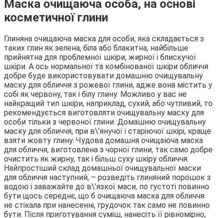
Маска очищаюча особа, на основі
косметичної глини
Глиняна очищаюча маска для особи, яка складається з
таких глин як зелена, біла або блакитна, найбільше
прийнятна для проблемної шкіри, жирної і блискучої
шкіри. А ось нормальної та комбінованої шкіри обличчя
добре буде використовувати домашню очищувальну
маску для обличчя з рожевої глини, адже вона містить у
собі як червону, так і білу глину. Можливо у вас не
найкращий тип шкіри, наприклад, сухий, або чутливий, то
рекомендується виготовляти очищувальну маску для
особи тільки з червоної глини. Домашню очищувальну
маску для обличчя, при в\’янучої і старіючої шкірі, краще
взяти жовту глину. Чудова домашня очищаюча маска
для обличчя, виготовлена з чорної глини, так само добре
очистить як жирну, так і більш суху шкіру обличчя.
Найпростіший склад домашньої очищувальної маски
для обличчя наступний, – розведіть глиняний порошок з
водою і заважайте до в\’язкої маси, по густоті повинно
бути щось середнє, що б очищаюча маска для обличчя
не стікала при нанесенні, грудочок так само не повинно
бути. Після приготування суміш, нанесіть її рівномірно,