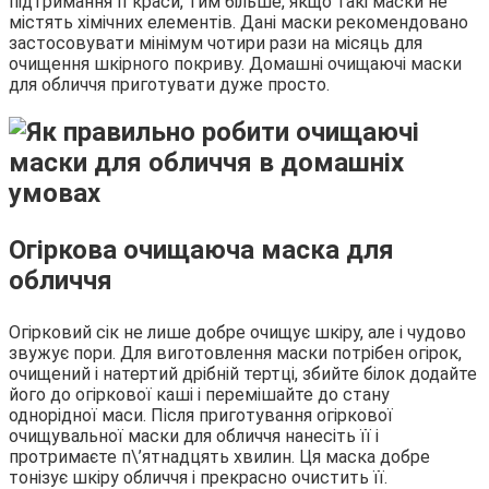
підтримання її краси, тим більше, якщо такі маски не
містять хімічних елементів. Дані маски рекомендовано
застосовувати мінімум чотири рази на місяць для
очищення шкірного покриву. Домашні очищаючі маски
для обличчя приготувати дуже просто.
Огіркова очищаюча маска для
обличчя
Огірковий сік не лише добре очищує шкіру, але і чудово
звужує пори. Для виготовлення маски потрібен огірок,
очищений і натертий дрібній тертці, збийте білок додайте
його до огіркової каші і перемішайте до стану
однорідної маси. Після приготування огіркової
очищувальної маски для обличчя нанесіть її і
протримаєте п\’ятнадцять хвилин. Ця маска добре
тонізує шкіру обличчя і прекрасно очистить її.