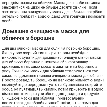
середнім шаром на обличчя. Маска для особи повинна
знаходитися на шкірі не більше десяти хвилин. Після
застосування очищувальну маску для обличчя потрібно
ретельно прибрати водою, двадцяти градусів і помазати
особа.
Домашня очищаюча маска для
обличчя з борошна
Для цієї очисної маски для обличчя потрібно борошно.
Якщо у вас жирний тип шкіри, то вам необхідно
використовувати для домашньої очищувальної маски
для обличчя борошно пшеничне або картопляну –
крохмаль, а так само можете замінити на борошно з
рису. Очищаючі маски для обличчя створюються так
само, як і домашня глиняна очищаюча маска для обличчя.
Просто розведіть борошно не великою кількістю води і
помішуйте до середньої густоти. Суспензією покрийте
особа, на п\’ятнадцять хвилин, потім приберіть її водою
кімнатної температури або водою двадцяти градусів.
Очищаючі маски для обличчя – універсальний
косметолог для обробки вашої шкіри, а так само для