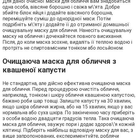
Для даної очисної маски для обличчя вам знадобиться
одна особа, вівсяне борошно і свіжа м\’ята. Добре
збийте білок яйця і додайте вівсяного борошна,
перемішуйте суміш до однорідної маси. Потім
подрібніть м\’яту і додайте її до отриманої домашньої
очищувальну маску для обличчя. Нанесіть очищувальну
маску на обличчя і дочекайтеся повного висихання.
Після, до коли маска зсохне, видаліть її теплою водою і
протріть не спиртовмісним тоніком або лосьйоном.
Очищаюча маска для обличчя з
квашеної капусти
Не стандартна, але дійсно ефективна очищаюча маска
для обличчя. Перед процедурою очистіть обличчя,
наприклад, тоніком і шкіру обличчя квашеною капустою,
бажано роби шар товщі. Залиште капусту на 30 хвилин,
якщо шкіра обличчя жирна, або на 15 хвилин, якщо у вас
нормальна або суха шкіра. По закінченню часу приберіть
з особи водою двадцяти градусів тепла. Така очищаюча
маска для обличчя, звужує пори і додає здоров\’я кожній
клітинці. Підберіть найбільш відповідну маску для вас, з
вище запропонованих, експериментуйте, роблячи