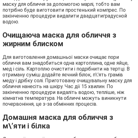
маску для обличчя за допомогою марлі, тобто вам
потрібно буде виготовити простенький компрес. По
закінченню процедури видалити двадцатиградусной
водою.
Очищаюча маска для обличчя з
жирним блиском
Для виготовлення домашньої маски очищає пори
обличчя вам знадобиться одна картоплина, одне яйце,
мед і сіль. Картоплю очистити і подрібнити на тертці. В
отриману суміш додайте яєчний білок, п\’ять грамів
меду і дрібку солі. Приготовану очищувальну маску для
обличчя нанесіть на шкіру. Час дії 15 хвилин. По
закінченню процедури видаліть водою, тепліше, ніж
кімнатна температура. На обличчі можуть виникнути
почервоніння, це з-за обмінних процесів.
Домашня маска для обличчя з
м\’яти і білка