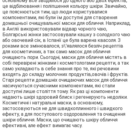
основному все зводилося до одного або двох ефектів,
це відбілювання і поліпшення кольору шкіри. Звичайно,
це пояснюється тим, що люди користувалися
компонентами, які були їм доступні для створення
домашньої очищувальної маски для обличчя. Наприклад,
в Англії використовували відвар чорного чаю,
Болгарські жінки застосовували кашку з солодкого чаю
або овочевий сік, в Іспанії це була варена квасоля. З
роками все змінювалося, з\’являлося безліч рецептів
для косметичних, а так само масок для обличчя
очищають пори. Сьогодні, маски для обличчя містять в
собі перевірені жінками і косметологами рецепти, а так
само укладають в себе знання про те, які речовини
входять до складу молочних продуктів,овочів і фруктів.
Старі рецепти домашніх очищаючих масок для обличчя
насичуються сучасними компонентами, які стали
доступні лише століття тому. Як раз ці компоненти
надають шкірі здоровий блиск і регенерують недоліки.
Косметичні і натуральні маски, в основному,
застосовуються не для швидкоплинного і швидкого
ефекту, а для поступового оздоровлення та очищення
шкіри обличчя. Маски, що очищають шкіру обличчя
ефективні, але ефект вимагає часу.