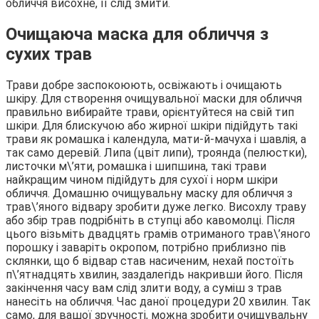
обличчя висохне, її слід змити.
Очищаюча маска для обличчя з
сухих трав
Трави добре заспокоюють, освіжають і очищають
шкіру. Для створення очищувальної маски для обличчя
правильно вибирайте трави, орієнтуйтеся на свій тип
шкіри. Для блискучою або жирної шкіри підійдуть такі
трави як ромашка і календула, мати-й-мачуха і шавлія, а
так само деревій. Липа (цвіт липи), троянда (пелюстки),
листочки м\’яти, ромашка і шипшина, такі трави
найкращим чином підійдуть для сухої і норм шкіри
обличчя. Домашню очищувальну маску для обличчя з
трав\’яного відвару зробити дуже легко. Висохлу траву
або збір трав подрібніть в ступці або кавомолці. Після
цього візьміть двадцять грамів отриманого трав\’яного
порошку і заваріть окропом, потрібно приблизно пів
склянки, що б відвар став насиченим, нехай постоїть
п\’ятнадцять хвилин, заздалегідь накривши його. Після
закінчення часу вам слід злити воду, а суміш з трав
нанесіть на обличчя. Час даної процедури 20 хвилин. Так
само, для вашої зручності, можна зробити очищувальну