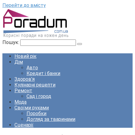
Перейти до вмісту
Пошук:
Новий рік
Дім
Авто
Кредит і банки
Здоров’я
Кулінарні рецепти
Ремонт
Сад і город
Мода
Своїми руками
Поробки
Догляд за тваринами
Сценарії