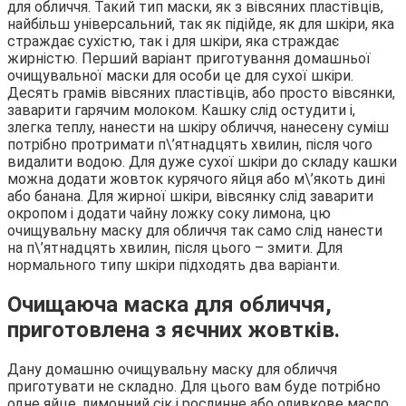
для обличчя. Такий тип маски, як з вівсяних пластівців,
найбільш універсальний, так як підійде, як для шкіри, яка
страждає сухістю, так і для шкіри, яка страждає
жирністю. Перший варіант приготування домашньої
очищувальної маски для особи це для сухої шкіри.
Десять грамів вівсяних пластівців, або просто вівсянки,
заварити гарячим молоком. Кашку слід остудити і,
злегка теплу, нанести на шкіру обличчя, нанесену суміш
потрібно протримати п\’ятнадцять хвилин, після чого
видалити водою. Для дуже сухої шкіри до складу кашки
можна додати жовток курячого яйця або м\’якоть дині
або банана. Для жирної шкіри, вівсянку слід заварити
окропом і додати чайну ложку соку лимона, цю
очищувальну маску для обличчя так само слід нанести
на п\’ятнадцять хвилин, після цього – змити. Для
нормального типу шкіри підходять два варіанти.
Очищаюча маска для обличчя,
приготовлена з яєчних жовтків.
Дану домашню очищувальну маску для обличчя
приготувати не складно. Для цього вам буде потрібно
одне яйце, лимонний сік і рослинне або оливкове масло.