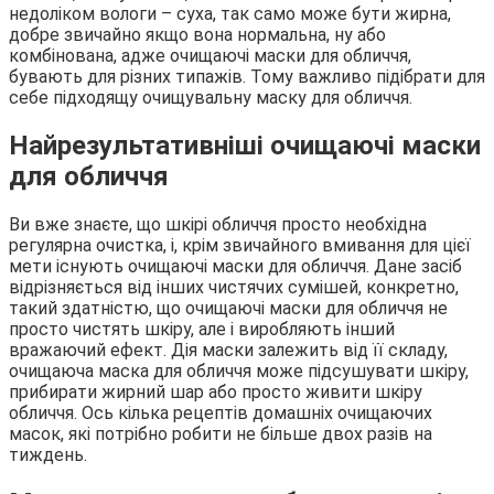
недоліком вологи – суха, так само може бути жирна,
добре звичайно якщо вона нормальна, ну або
комбінована, адже очищаючі маски для обличчя,
бувають для різних типажів. Тому важливо підібрати для
себе підходящу очищувальну маску для обличчя.
Найрезультативніші очищаючі маски
для обличчя
Ви вже знаєте, що шкірі обличчя просто необхідна
регулярна очистка, і, крім звичайного вмивання для цієї
мети існують очищаючі маски для обличчя. Дане засіб
відрізняється від інших чистячих сумішей, конкретно,
такий здатністю, що очищаючі маски для обличчя не
просто чистять шкіру, але і виробляють інший
вражаючий ефект. Дія маски залежить від її складу,
очищаюча маска для обличчя може підсушувати шкіру,
прибирати жирний шар або просто живити шкіру
обличчя. Ось кілька рецептів домашніх очищаючих
масок, які потрібно робити не більше двох разів на
тиждень.