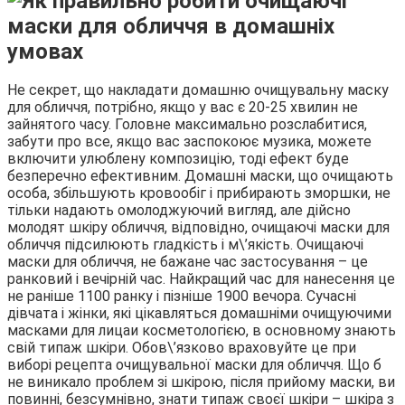
Не секрет, що накладати домашню очищувальну маску
для обличчя, потрібно, якщо у вас є 20-25 хвилин не
зайнятого часу. Головне максимально розслабитися,
забути про все, якщо вас заспокоює музика, можете
включити улюблену композицію, тоді ефект буде
безперечно ефективним. Домашні маски, що очищають
особа, збільшують кровообіг і прибирають зморшки, не
тільки надають омолоджуючий вигляд, але дійсно
молодят шкіру обличчя, відповідно, очищаючі маски для
обличчя підсилюють гладкість і м\’якість. Очищаючі
маски для обличчя, не бажане час застосування – це
ранковий і вечірній час. Найкращий час для нанесення це
не раніше 1100 ранку і пізніше 1900 вечора. Сучасні
дівчата і жінки, які цікавляться домашніми очищуючими
масками для лицаи косметологією, в основному знають
свій типаж шкіри. Обов\’язково враховуйте це при
виборі рецепта очищувальної маски для обличчя. Що б
не виникало проблем зі шкірою, після прийому маски, ви
повинні, безсумнівно, знати типаж своєї шкіри – шкіра з