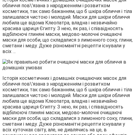
обличчя пов\’язана з народженням і розвитком
косметики, так само бажанням, що б шкіра обличчя і тіла
залишалася чистою і молодий. Маски для шкіри обличчя
любила ще відома Клеопатра, владна і незвичайно
красива цариця Єгипту. З нею, як раз, і співвідносять
відбілюючі глиняні маски, медово-молочні очищаючі
маски для особи, що складалися з лимонного соку, глини,
сметани і меду. Дуже різноманітні рецепти існували у
всіх …
Історія косметичних і домашніх очищаючих масок для
обличчя пов\’язана з народженням і розвитком
косметики, так само бажанням, що б шкіра обличчя і тіла
залишалася чистою і молодий. Маски для шкіри обличчя
любила ще відома Клеопатра, владна і незвичайно
красива цариця Єгипту. З нею, як раз, і співвідносять
відбілюючі глиняні маски, медово-молочні очищаючі
маски для особи, що складалися з лимонного соку, глини,
сметани і меду. Дуже різноманітні рецепти існували у
всіх куточках світу, але, не дивлячись на це, в