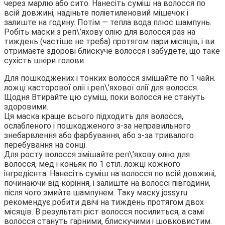
через марлю або сито. Нанесіть суміш на волосся по
всій довжині, надіньте поліетиленовий мішечок і
залиште на годину. Потім — тепла вода плюс шампунь.
Робіть маски з реп\’яхову олію для волосся раз на
тиждень (частіше не треба) протягом пари місяців, і ви
отримаєте здорові блискуче волосся і забудете, що таке
сухість шкіри голови.
Для пошкоджених і тонких волосся змішайте по 1 чайн.
ложці касторової олії і реп\’яхової олії для волосся.
Щодня Втирайте цю суміш, поки волосся не стануть
здоровими.
Ця маска краще всього підходить для волосся,
ослабленого і пошкодженого з-за неправильного
знебарвлення або фарбування, або з-за тривалого
перебування на сонці.
Для росту волосся змішайте реп\’яхову олію для
волосся, мед і коньяк по 1 стіл. ложці кожного
інгредієнта. Нанесіть суміш на волосся по всій довжині,
починаючи від коріння, і залиште на волоссі півгодини,
після чого змийте шампунем. Таку маску jossy.ru
рекомендує робити двічі на тиждень протягом двох
місяців. В результаті ріст волосся посилиться, а самі
волосся стануть гарними, блискучими і шовковистим.