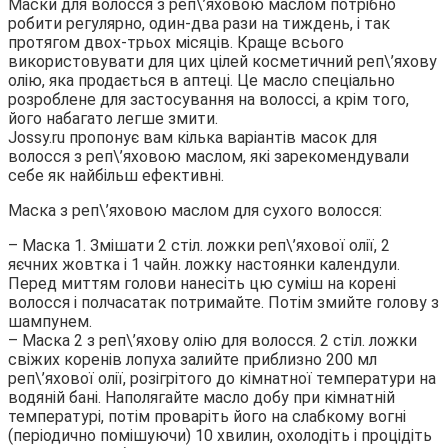
Маски для волосся з реп\’яховою маслом потрібно
робити регулярно, один-два рази на тиждень, і так
протягом двох-трьох місяців. Краще всього
використовувати для цих цілей косметичний реп\’яхову
олію, яка продається в аптеці. Це масло спеціально
розроблене для застосування на волоссі, а крім того,
його набагато легше змити.
Jossy.ru пропонує вам кілька варіантів масок для
волосся з реп\’яховою маслом, які зарекомендували
себе як найбільш ефективні.
Маска з реп\’яховою маслом для сухого волосся:
– Маска 1. Змішати 2 стіл. ложки реп\’яхової олії, 2
яєчних жовтка і 1 чайн. ложку настоянки календули.
Перед миттям голови нанесіть цю суміш на корені
волосся і полчасатак потримайте. Потім змийте голову з
шампунем.
– Маска 2 з реп\’яхову олію для волосся. 2 стіл. ложки
свіжих коренів лопуха залийте приблизно 200 мл
реп\’яхової олії, розігрітого до кімнатної температури на
водяній бані. Наполягайте масло добу при кімнатній
температурі, потім проваріть його на слабкому вогні
(періодично помішуючи) 10 хвилин, охолодіть і процідіть