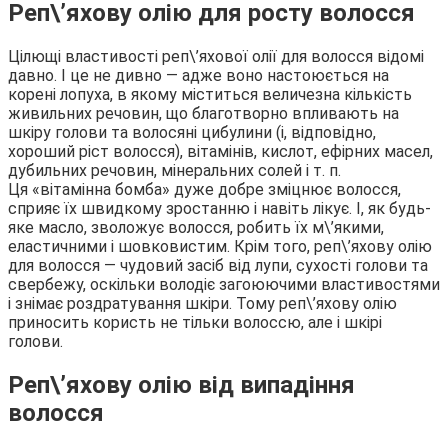
Реп\’яхову олію для росту волосся
Цілющі властивості реп\’яхової олії для волосся відомі
давно. І це не дивно — адже воно настоюється на
корені лопуха, в якому міститься величезна кількість
живильних речовин, що благотворно впливають на
шкіру голови та волосяні цибулини (і, відповідно,
хороший ріст волосся), вітамінів, кислот, ефірних масел,
дубильних речовин, мінеральних солей і т. п.
Ця «вітамінна бомба» дуже добре зміцнює волосся,
сприяє їх швидкому зростанню і навіть лікує. І, як будь-
яке масло, зволожує волосся, робить їх м\’якими,
еластичними і шовковистим. Крім того, реп\’яхову олію
для волосся — чудовий засіб від лупи, сухості голови та
свербежу, оскільки володіє загоюючими властивостями
і знімає роздратування шкіри. Тому реп\’яхову олію
приносить користь не тільки волоссю, але і шкірі
голови.
Реп\’яхову олію від випадіння
волосся