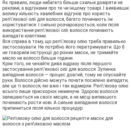
Як правило, люди набагато більше схильні довіряти не
рекламі, а відгуками про те чи іншому товарі. І виявивши
велику кількість хвалебних відгуків про користь
реп\’яхової олії для волосся, багато починають їм
користуватися. І сильно розчаровуються, коли після
використання реп\’яхової олії волосся починають
випадати клаптями.
Вся справа в тому, що реп\’яхову олію треба правильно
застосовувати. Не потрібно його перетримувати. Що б
не говорили інструкції до різних масок, не тримайте
масло на волоссі більше години.
Крім того, не чекайте дива відразу після першого
застосування реп\’яхової олії для волосся. Зупинка
випадіння волосся — процес довгий, тому не опускайте
руки. Волосся дійсно можуть почати посилено випадати,
але це ті волосся, які вже і так відмерли. Реп\’яхову олію
всього лише прискорює неминуче. Здорові волосся
залишаються на своїх місцях, а на місці випавшого
починають рости нові. А сильне випадання волосся
припиниться після кількох процедур.