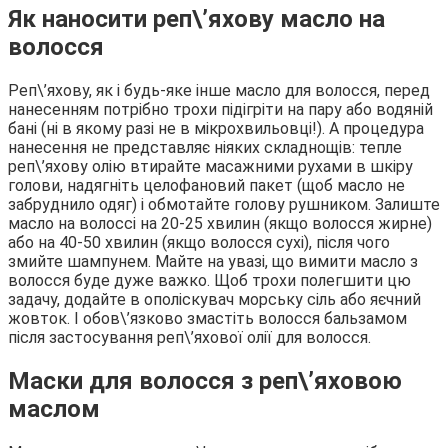
Як наносити реп\’яхову масло на
волосся
Реп\’яхову, як і будь-яке інше масло для волосся, перед
нанесенням потрібно трохи підігріти на пару або водяній
бані (ні в якому разі не в мікрохвильовці!). А процедура
нанесення не представляє ніяких складнощів: тепле
реп\’яхову олію втирайте масажними рухами в шкіру
голови, надягніть целофановий пакет (щоб масло не
забруднило одяг) і обмотайте голову рушником. Залиште
масло на волоссі на 20-25 хвилин (якщо волосся жирне)
або на 40-50 хвилин (якщо волосся сухі), після чого
змийте шампунем. Майте на увазі, що вимити масло з
волосся буде дуже важко. Щоб трохи полегшити цю
задачу, додайте в ополіскувач морську сіль або яєчний
жовток. І обов\’язково змастіть волосся бальзамом
після застосування реп\’яхової олії для волосся.
Маски для волосся з реп\’яховою
маслом