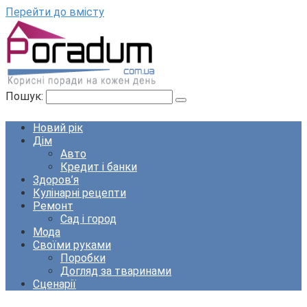
Перейти до вмісту
Пошук:
Новий рік
Дім
Авто
Кредит і банки
Здоров’я
Кулінарні рецепти
Ремонт
Сад і город
Мода
Своїми руками
Поробки
Догляд за тваринами
Сценарії