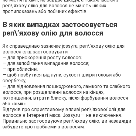
реп\’яхову олію для волосся не мають ніяких
протипоказань або побічних ефектів.
В яких випадках застосовується
реп\’яхову олію для волосся
Як справедливо зазначає jossy.ru, реп\’яхову олію для
волосся слід застосовувати:
— для прискорення росту волосся;
— для запобігання випадання волосся;
— при облисінні;
— щоб позбутися від лупи, сухості шкіри голови або
свербежу;
— для відновлення пошкодженого, ламкого та слабкого
волосся, при розщепленні волосся на кінцях,
потоншення, втрати блиску, після фарбування волосся
або «хімії».
Відгуків про сприятливому впливі реп\’яхової олії для
волосся в Інтернеті маса. Jossy.ru — не виключення.
Правильно застосовуючи реп\’яхову олію, ви назавжди
забудете про проблеми з волоссям.