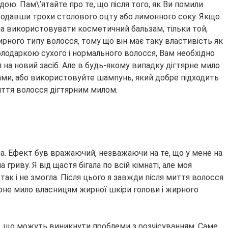
ою. Пам\’ятайте про те, що після того, як Ви помили
 додавши трохи столового оцту або лимонного соку. Якщо
на використовувати косметичний бальзам, тільки той,
ного типу волосся, тому що він має таку властивість як
олодаркою сухого і нормального волосся, Вам необхідно
 на новий засіб. Але в будь-якому випадку дігтярне мило
бами, або використовуйте шампунь, який добре підходить
иття волосся дігтярним милом.
ила. Ефект був вражаючий, незважаючи на те, що у мене на
гриву. Я від щастя бігала по всій кімнаті, але моя
 так і не змогла. Після цього я завжди після миття волосся
не мило власницям жирної шкіри голови і жирного
те, що можуть виникнути проблеми з розчісуванням. Саме