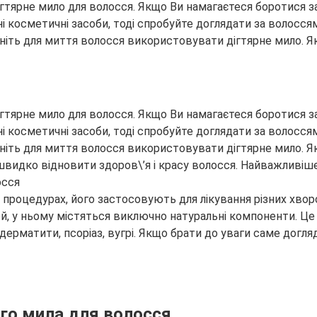
тярне мило для волосся. Якщо Ви намагаєтеся боротися за з
 косметичні засоби, тоді спробуйте доглядати за волосся
чніть для миття волосся використовувати дігтярне мило. Я
тярне мило для волосся. Якщо Ви намагаєтеся боротися за з
 косметичні засоби, тоді спробуйте доглядати за волосся
чніть для миття волосся використовувати дігтярне мило. Я
швидко відновити здоров\’я і красу волосся. Найважливіш
осся
роцедурах, його застосовують для лікування різних хворо
ей, у ньому містяться виключно натуральні компоненти. Ц
ерматити, псоріаз, вугрі. Якщо брати до уваги саме догляд
ого мила для волосся