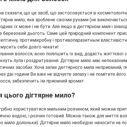
сказати, що це засіб, що застосовується в косметологічних
тярне мило, яке зроблене своїми руками (не виключається 
днак їх може і не бути. Але якщо в дегтярном милі і знахо
це березовий дьоготь. Саме цей природний компонент прис
септичну, протимікробну і противопаразитным властивістю
змусить себе довго чекати!
вання волосся, воно поліпшить їх вид, додасть життєвої 
икнуть лупа і роздратування. Дігтярне мило має непоказни
них засобах. Хоча запах дегтярного мила неприємний, піс
рез дві години Ви вже не відчуєте запаху і не помітите йог
лосся, забезпечить їм приємний аромат.
 цього дігтярне мило?
рібно користуватися мильним розчином, який можна приго
арячою водою, і розчин готовий. Можна також для миття во
о мило долоньки). Дігтярне мило необхідно наносити на по