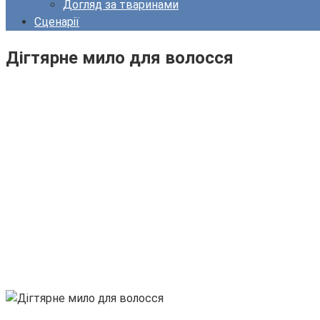
Догляд за тваринами
Сценарії
Дігтярне мило для волосся