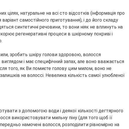
 цілях, натуральне на всі сто відсотків (інформація про
варіант самостійного приготування), і до його складу
дяться синтетичні речовини, то вони ніяк не вплинуть на
корює регенеративні процеси в шкірному покриві і
.
сили, зробить шкіру голови здоровою, волосся
м виглядом і має специфічний запах, але воно вважається
ля того, як Ви помиєте голову цим милом, воно не
о залишків на волоссі. Невелика кількість самої улюбленої
тувати з допомогою води і деякої кількості дегтярного
лосся використовувати мильну піну (для того щоб її
передньо намочені волосся, розподілити рівномірно на