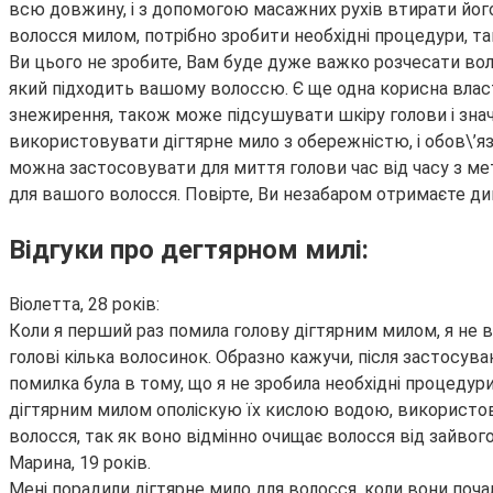
всю довжину, і з допомогою масажних рухів втирати його 
волосся милом, потрібно зробити необхідні процедури, т
Ви цього не зробите, Вам буде дуже важко розчесати во
який підходить вашому волоссю. Є ще одна корисна власт
знежирення, також може підсушувати шкіру голови і знач
використовувати дігтярне мило з обережністю, і обов\’яз
можна застосовувати для миття голови час від часу з ме
для вашого волосся. Повірте, Ви незабаром отримаєте д
Відгуки про дегтярном милі:
Віолетта, 28 років:
Коли я перший раз помила голову дігтярним милом, я не в
голові кілька волосинок. Образно кажучи, після застосуван
помилка була в тому, що я не зробила необхідні процедури 
дігтярним милом ополіскую їх кислою водою, використо
волосся, так як воно відмінно очищає волосся від зайвого
Марина, 19 років.
Мені порадили дігтярне мило для волосся, коли вони поч