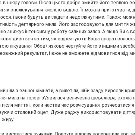
в шкіру голови. Після цього добре змийте його теплою вод
акі як ополіскування кислою водою. Її можна приготувати,
лосся, і вони будуть виглядати недоглянутими. Також мож
ивість дегтярного мила. Його застосовують для миття жир
но знижує інтенсивну роботу сальних залоз. А якщо Ви є в
ково дивіться за тим, як відреагують Ваша шкіра і волосся
тою лікування. Обов\’язково чергуйте його з іншими засо
ивовижний результат, і вже не зможете відмовитися від м
ийшла з ванної кімнати, а вилетіла, ніби ззаду виросли кр
ня мила на голові з\’явилася величезна шевелюра, схожа на 
після миття і, коли настав час розчісування, розчесатися я
вуючи столовий оцет. Дуже раджу використовувати дігтяр
 жиру.
али висипатися пучками. Подруга відразу попередила про 