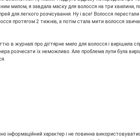
ярним милом, я завдала маску для волосся на три хвилини,
рей для легкого розчісування. Ну і все! Волосся перестал
лосся протягом 2 тижнів, а потім стала мити волосся зви
тю в журналі про дігтярне мило для волосся і вирішила спр
нера розчесати їх неможливо. Але проблема лупи була вирі
я.
но інформаційний характер і не повинна використовуватися