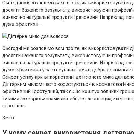
Сьогодні ми розповімо вам про те, як використовувати діг
досягти бажаного результату, використовуючи професійні
виключно натуральні продукти і речовини. Наприклад, по
дуже ефективн…
Сьогодні ми розповімо вам про те, як використовувати діг
досягти бажаного результату, використовуючи професійні
виключно натуральні продукти і речовини. Наприклад, по
дуже ефективно у застосуванні і дуже добре допомагає 
Секрет успіху при використанні дегтярного мила для вол
Дігтярним милом часто користуються в косметологічних п
ефективний і доступний, так як не коштує великих грош
такими захворюваннями як себорея, алопепция, алергічні д
зростання.
Зміст
У чому секрет використання дегтярн