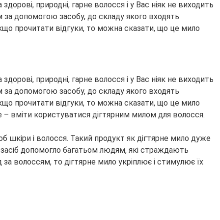
дорові, природні, гарне волосся і у Вас ніяк не виходить
м за допомогою засобу, до складу якого входять
кщо прочитати відгуки, то можна сказати, що це мило
дорові, природні, гарне волосся і у Вас ніяк не виходить
м за допомогою засобу, до складу якого входять
кщо прочитати відгуки, то можна сказати, що це мило
е – вміти користуватися дігтярним милом для волосся.
б шкіри і волосся. Такий продукт як дігтярне мило дуже
е засіб допомогло багатьом людям, які страждають
 за волоссям, то дігтярне мило укріплює і стимулює їх