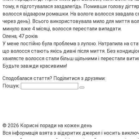
тому, я підготувалася заздалегідь. Помивши голову дігт
волосся відваром ромашки. На вологе волосся завдала сп
через день). Всього використовувала мило для миття во
минуло вже 4 місяці, волосся перестали випадати.
Олена, 47 років
У мене постійно була проблема з лупою. Натрапила на стат
що волосся стають якісь дивні після миття. Без кондиціо
хвилясте волосся стали більш щільними і перестали витис
Будьте завжди красивими!
Сподобалася стаття? Поділитися з друзями:
Пошук:
© 2026 Корисні поради на кожен день
Вся інформація взята з відкритих джерел і носить виключ