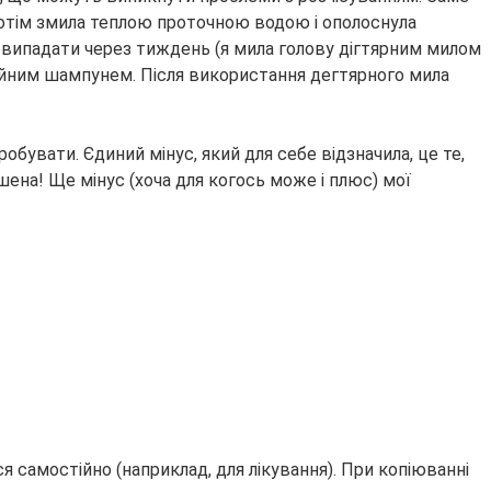
 потім змила теплою проточною водою і ополоснула
и випадати через тиждень (я мила голову дігтярним милом
чайним шампунем. Після використання дегтярного мила
обувати. Єдиний мінус, який для себе відзначила, це те,
шена! Ще мінус (хоча для когось може і плюс) мої
 самостійно (наприклад, для лікування). При копіюванні