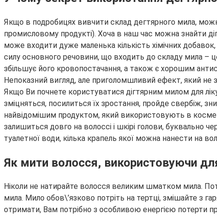
Якщо в подробицях вивчити склад дегтярного мила, можна 
промисловому продукті). Хоча в наш час можна знайти діг
може входити дуже маленька кількість хімічних добавок, о
силу основного речовини, що входить до складу мила – 
збільшує його кровопостачання, а також є хорошим анти
Непоказний вигляд, але приголомшливий ефект, який не 
Якщо Ви почнете користуватися дігтярним милом для ліку
зміцняться, посилиться їх зростання, пройде свербіж, зн
найвідомішим продуктом, який використовують в косметич
залишиться довго на волоссі і шкірі голови, буквально че
туалетної води, кілька крапель якої можна нанести на во
Як мити волосся, використовуючи для
Ніколи не натирайте волосся великим шматком мила. Пот
мила. Мило обов\’язково потріть на тертці, змішайте з г
отримати, Вам потрібно з особливою енергією потерти пр