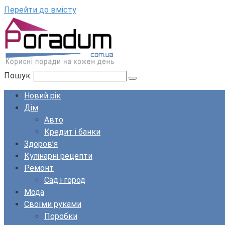
Перейти до вмісту
Пошук:
Новий рік
Дім
Авто
Кредит і банки
Здоров’я
Кулінарні рецепти
Ремонт
Сад і город
Мода
Своїми руками
Поробки