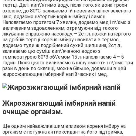
тертці. Далі, кип\’ятимо воду, після того, як вона трохи
охолоне, до 80*С, заливаємо їй невелику щіпку зеленого
чаю, додаємо натертий корінь імбиру і лимон.
Наполягаємо протягом 7 хвилин, додаємо мед і п\’ємо з
величезним задоволенням, отримуючи від такого
лікування справжню насолоду. – 2ст.л. ложки натертого
на дрібній тертці кореня імбиру насипати в термос,
додаємо туди ж подрібнений сухий шипшина, 2ст.л.,
заливаємо цю суміш кип\’яченою водою з
температурою 80*З об\’ємом 15 л, наполягаємо 4 – 5
годин. Після цього виливаємо в іншу ємність і п\’ємо три
рази в день по склянці, можна більше, додавши в цей
жиросжигающие імбирний напій часник і мед.
Жирозжигающий імбирний напій
очищає організм.
Ще одним найважливішим впливом кореня імбиру на
організм є потужна антиоксидантна його підтримка,