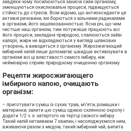
завдяки чому посилюються захисні сили організму,
зменшуються окислювальні процеси, підвищується
стійкість до стресів. Всім відомо, що антиоксиданти це
активні речовини, які борються з вільними радикалами
в організмі, його зашлакованностью. Ясна річ, що чим
чистіше наш організм, тим потужніше працюють всі
його процеси, закладені природою, спалюються зайві
калорії, жири не відкладаються у вигляді шлакових
утворень, а виводяться з організму. Жирозжигающий
імбирний напій лише допомагає швидше активізувати в
організмі всі ці властивості самого імбиру, ніж
неймовірно сприяє природному очищенню організму.
Рецепти жиросжигающего
імбирного напою, очищають
організм:
– приготувати суміш із сухих трав, м\’яти, ромашки і
материнки, залити цю суміш однією склянкою окропу і
додати 1/2 ч. л. натертого на тертці свіжого імбиру.
Такий напій натаиваем 7 хвилин, і насолоджуємося ним,
вживаючи разом з медом, такий імбирний чай, випита