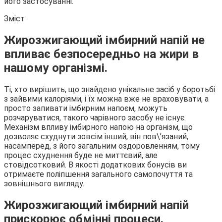
його застосуванні.
Зміст
Жирозжигающий імбирний напій не
впливає безпосередньо на жири в
нашому організмі.
Ті, хто вирішить, що знайдено унікальне засіб у боротьбі
з зайвими калоріями, і їх можна вже не враховувати, а
просто запивати імбирним напоєм, можуть
розчаруватися, такого чарівного засобу не існує.
Механізм впливу імбирного напою на організм, що
дозволяє схуднути зовсім інший, він пов\’язаний,
насамперед, з його загальним оздоровленням, тому
процес схуднення буде не миттєвий, але
стовідсотковий. В якості додаткових бонусів ви
отримаєте поліпшення загального самопочуття та
зовнішнього вигляду.
Жирозжигающий імбирний напій
прискорює обмінні процеси.