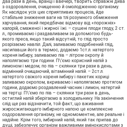
два рази в день, вранці і ввечері, творить справжні дива
з оздоровлення, очищенню й омолодженню організму.
Як наслідок усіх цих сприятливих процесів, йде
стабільне зниження ваги на тлі розумного обмеження
харчування, який передбачає відмову від «порожніх»
калорій, смаженої і жирної їжі. – сушені плоди глоду, 2 ст.
л., промиваємо і раздавливаем за допомогою будь-
якого преса, якщо такий відсутній, то глід просто
розрізаємо навпіл. Далі, заливаємо подрібнений глід,
насипавши його в термос, додаємо 1ст.л. натертого
кореня імбиру, заливаємо пів – літром окропу й
наполягаємо три години. П\’ємо корисний напій з
лимоном і медом, по пів – склянки три рази в день,
відмінний очищаючий, вітамінний напій. – 2ст.л.
натертого свіжого кореня імбиру і пакетик кориці
заливаємо окропом, вкриваємо і наполягаємо протягом
години, додаємо роздавлений часник і лимон, натертий
на тертці. П\’ємо по пів – склянки три рази в день,
остиглий напій зберігаємо в холодильнику. На закінчення
слід ще раз відзначити, той факт, що вживання
жиросжигающего імбирного напою це комплексне
оздоровлення організму, не одномоментне, але реальне і
надійне. Крім того, імбирний напій, який так припав до
душі, забезпечує організм важливими амінокислотами з