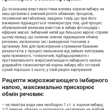
До основним властивостями впливу кореня імбиру на
наш організм є значний розгін обмінних процесів,
посилення метаболізму, завдяки тому, що при його
вживанні підвищується температура тіла, цей процес
обумовлений великим вмістом в імбирі фітонцидів і
ефірних масел. Імбирний напій ще більшою мірою сприяє
цьому явищу, що означає значне підвищення обміну
речовин, засвоєнню їжі і виведення токсинів з
організму. Але для прискорення отримання бажаних
результатів у процесі звільнення від зайвих кілограмів,
крім приємного, тонізуючий, підбадьорливого і
протизапального жиросжигающего імбирного напою
додавайте свіжонатертий корінь імбиру або готовий
сухий порошок з нього, у свій раціон харчування.
Рецепти жирозжигающего імбирного
напою, максимально прискорює
обмін речовин:
– на півлітра води нам необхідно 1 ст. л. кореня імбиру,
1/2 лимона, обидва ці інгредієнта, натираємо на дрібній