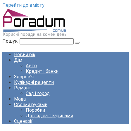
Перейти до вмісту
Пошук:
Новий рік
Дім
Авто
Кредит і банки
Здоров’я
Кулінарні рецепти
Ремонт
Сад і город
Мода
Своїми руками
Поробки
Догляд за тваринами
Сценарії