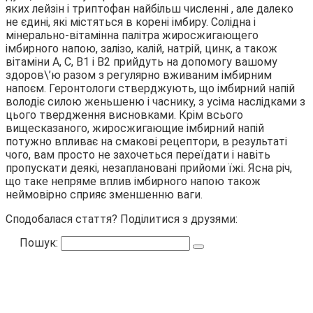
яких лейзін і триптофан найбільш численні , але далеко
не єдині, які містяться в корені імбиру. Солідна і
мінерально-вітамінна палітра жиросжигающего
імбирного напою, залізо, калій, натрій, цинк, а також
вітаміни А, С, В1 і В2 прийдуть на допомогу вашому
здоров\’ю разом з регулярно вживаним імбирним
напоєм. Геронтологи стверджують, що імбирний напій
володіє силою женьшеню і часнику, з усіма наслідками з
цього твердження висновками. Крім всього
вищесказаного, жиросжигающие імбирний напій
потужно впливає на смакові рецептори, в результаті
чого, вам просто не захочеться переїдати і навіть
пропускати деякі, незаплановані прийоми їжі. Ясна річ,
що таке непряме вплив імбирного напою також
неймовірно сприяє зменшенню ваги.
Сподобалася стаття? Поділитися з друзями:
Пошук: