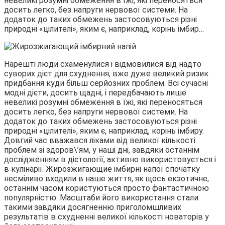
невеликі розумні обмеження в їжі, які переносяться
досить легко, без напруги нервової системи. На
додаток до таких обмежень застосовуються різні
природні «цілителі», яким є, наприклад, корінь імбир…
Нарешті люди схаменулися і відмовилися від надто
суворих дієт для схуднення, вже дуже великий ризик
придбання куди більш серйозних проблем. Всі сучасні
модні дієти, досить щадні, і передбачають лише
невеликі розумні обмеження в їжі, які переносяться
досить легко, без напруги нервової системи. На
додаток до таких обмежень застосовуються різні
природні «цілителі», яким є, наприклад, корінь імбиру.
Довгий час вважався ліками від великої кількості
проблем зі здоров\’ям, у наші дні, завдяки останнім
дослідженням в дієтології, активно використовується і
в кулінарії. Жирозжигающие імбирні напої спочатку
несміливо входили в наше життя, як щось екзотичне,
останнім часом користуються просто фантастичною
популярністю. Масштаби його використання стали
такими завдяки досягненню приголомшливих
результатів в схудненні великої кількості новаторів у