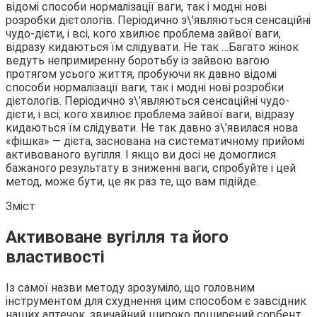
відомі способи нормалізації ваги, так і модні нові
розробки дієтологів. Періодично з\’являються сенсаційні
чудо-дієти, і всі, кого хвилює проблема зайвої ваги,
відразу кидаються їм слідувати. Не так …
Багато жінок
ведуть непримиренну боротьбу із зайвою вагою
протягом усього життя, пробуючи як давно відомі
способи нормалізації ваги, так і модні нові розробки
дієтологів. Періодично з\’являються сенсаційні чудо-
дієти, і всі, кого хвилює проблема зайвої ваги, відразу
кидаються їм слідувати. Не так давно з\’явилася нова
«фішка» — дієта, заснована на систематичному прийомі
активованого вугілля. І якщо ви досі не домоглися
бажаного результату в зниженні ваги, спробуйте і цей
метод, може бути, це як раз те, що вам підійде.
Зміст
Активоване вугілля та його
властивості
Із самої назви методу зрозуміло, що головним
інструментом для схуднення цим способом є завсідник
наших аптечок, звичайний широко поширений сорбент