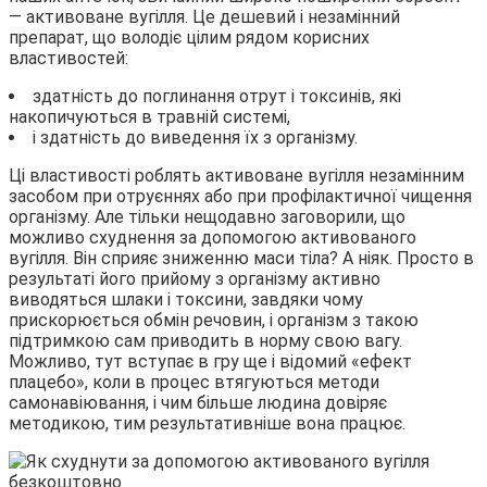
— активоване вугілля. Це дешевий і незамінний
препарат, що володіє цілим рядом корисних
властивостей:
здатність до поглинання отрут і токсинів, які
накопичуються в травній системі,
і здатність до виведення їх з організму.
Ці властивості роблять активоване вугілля незамінним
засобом при отруєннях або при профілактичної чищення
організму. Але тільки нещодавно заговорили, що
можливо схуднення за допомогою активованого
вугілля. Він сприяє зниженню маси тіла? А ніяк. Просто в
результаті його прийому з організму активно
виводяться шлаки і токсини, завдяки чому
прискорюється обмін речовин, і організм з такою
підтримкою сам приводить в норму свою вагу.
Можливо, тут вступає в гру ще і відомий «ефект
плацебо», коли в процес втягуються методи
самонавіювання, і чим більше людина довіряє
методикою, тим результативніше вона працює.