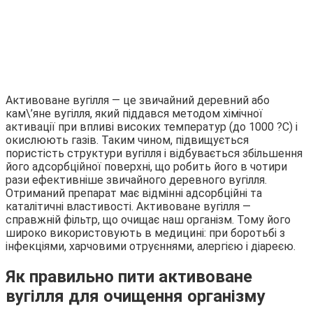
Активоване вугілля — це звичайний деревний або
кам\’яне вугілля, який піддався методом хімічної
активації при впливі високих температур (до 1000 ?C) і
окислюють газів. Таким чином, підвищується
пористість структури вугілля і відбувається збільшення
його адсорбційної поверхні, що робить його в чотири
рази ефективніше звичайного деревного вугілля.
Отриманий препарат має відмінні адсорбційні та
каталітичні властивості. Активоване вугілля —
справжній фільтр, що очищає наш організм. Тому його
широко використовують в медицині: при боротьбі з
інфекціями, харчовими отруєннями, алергією і діареєю.
Як правильно пити активоване
вугілля для очищення організму