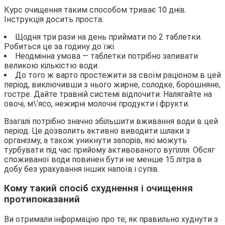
Курс очищення таким способом триває 10 днів.
Інструкція досить проста:
Щодня три рази на день приймати по 2 таблетки.
Робиться це за годину до їжі.
Неодмінна умова — таблетки потрібно запивати
великою кількістю води.
До того ж варто простежити за своїм раціоном в цей
період, виключивши з нього жирне, солодке, борошняне,
гостре. Дайте травній системі відпочити. Налягайте на
овочі, м\’ясо, нежирні молочні продукти і фрукти.
Взагалі потрібно значно збільшити вживання води в цей
період. Це дозволить активно виводити шлаки з
організму, а також уникнути запорів, які можуть
турбувати під час прийому активованого вугілля. Обсяг
споживаної води повинен бути не менше 15 літра в
добу без урахування інших напоїв і супів.
Кому такий спосіб схуднення і очищення
протипоказаний
Ви отримали інформацію про те, як правильно худнути з