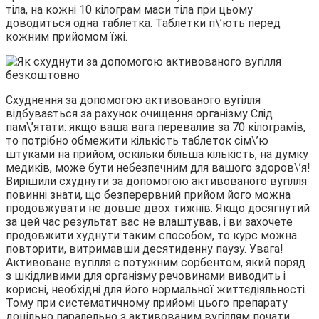
тіла, на кожні 10 кілограм маси тіла при цьому
доводиться одна таблетка. Таблетки п\’ють перед
кожним прийомом їжі.
Схуднення за допомогою активованого вугілля
відбувається за рахунок очищення організму Слід
пам\’ятати: якщо ваша вага перевалив за 70 кілограмів,
то потрібно обмежити кількість таблеток сім\’ю
штуками на прийом, оскільки більша кількість, на думку
медиків, може бути небезпечним для вашого здоров\’я!
Вирішили схуднути за допомогою активованого вугілля
повинні знати, що безперервний прийом його можна
продовжувати не довше двох тижнів. Якщо досягнутий
за цей час результат вас не влаштував, і ви захочете
продовжити худнути таким способом, то курс можна
повторити, витримавши десятиденну паузу. Увага!
Активоване вугілля є потужним сорбентом, який поряд
з шкідливими для організму речовинами виводить і
корисні, необхідні для його нормальної життєдіяльності.
Тому при систематичному прийомі цього препарату
доцільно паралельно з активованим вугіллям почати