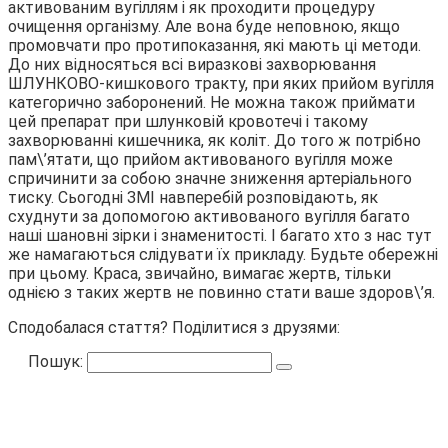
активованим вугіллям і як проходити процедуру
очищення організму. Але вона буде неповною, якщо
промовчати про протипоказання, які мають ці методи.
До них відносяться всі виразкові захворювання
ШЛУНКОВО-кишкового тракту, при яких прийом вугілля
категорично заборонений. Не можна також приймати
цей препарат при шлунковій кровотечі і такому
захворюванні кишечника, як коліт. До того ж потрібно
пам\’ятати, що прийом активованого вугілля може
спричинити за собою значне зниження артеріального
тиску. Сьогодні ЗМІ навперебій розповідають, як
схуднути за допомогою активованого вугілля багато
наші шановні зірки і знаменитості. І багато хто з нас тут
же намагаються слідувати їх прикладу. Будьте обережні
при цьому. Краса, звичайно, вимагає жертв, тільки
однією з таких жертв не повинно стати ваше здоров\’я.
Сподобалася стаття? Поділитися з друзями:
Пошук: