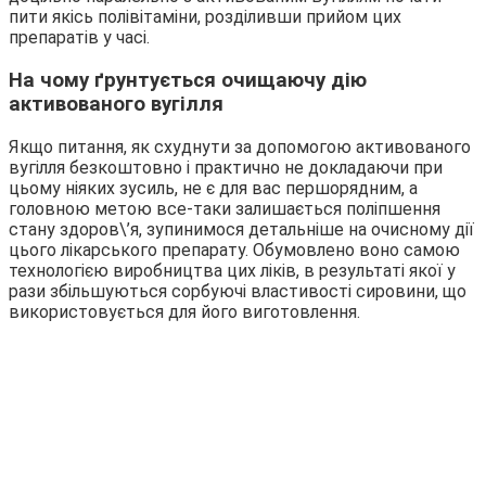
пити якісь полівітаміни, розділивши прийом цих
препаратів у часі.
На чому ґрунтується очищаючу дію
активованого вугілля
Якщо питання, як схуднути за допомогою активованого
вугілля безкоштовно і практично не докладаючи при
цьому ніяких зусиль, не є для вас першорядним, а
головною метою все-таки залишається поліпшення
стану здоров\’я, зупинимося детальніше на очисному дії
цього лікарського препарату. Обумовлено воно самою
технологією виробництва цих ліків, в результаті якої у
рази збільшуються сорбуючі властивості сировини, що
використовується для його виготовлення.