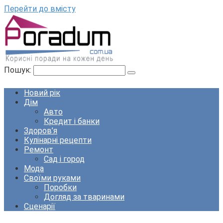
Перейти до вмісту
Пошук:
Новий рік
Дім
Авто
Кредит і банки
Здоров’я
Кулінарні рецепти
Ремонт
Сад і город
Мода
Своїми руками
Поробки
Догляд за тваринами
Сценарії