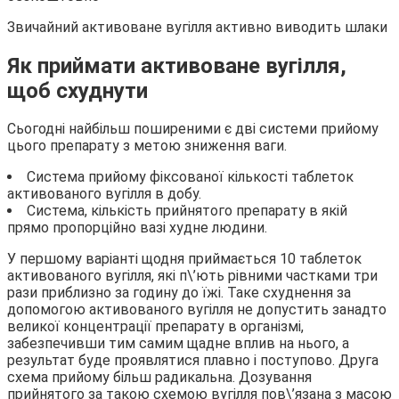
Звичайний активоване вугілля активно виводить шлаки
Як приймати активоване вугілля,
щоб схуднути
Сьогодні найбільш поширеними є дві системи прийому
цього препарату з метою зниження ваги.
Система прийому фіксованої кількості таблеток
активованого вугілля в добу.
Система, кількість прийнятого препарату в якій
прямо пропорційно вазі худне людини.
У першому варіанті щодня приймається 10 таблеток
активованого вугілля, які п\’ють рівними частками три
рази приблизно за годину до їжі. Таке схуднення за
допомогою активованого вугілля не допустить занадто
великої концентрації препарату в організмі,
забезпечивши тим самим щадне вплив на нього, а
результат буде проявлятися плавно і поступово. Друга
схема прийому більш радикальна. Дозування
прийнятого за такою схемою вугілля пов\’язана з масою