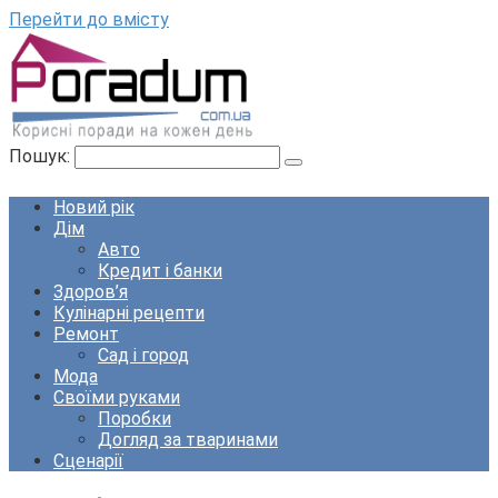
Перейти до вмісту
Пошук:
Новий рік
Дім
Авто
Кредит і банки
Здоров’я
Кулінарні рецепти
Ремонт
Сад і город
Мода
Своїми руками
Поробки
Догляд за тваринами
Сценарії