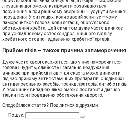
обов\’язкова негайна консультація лікаря – своєчасне
лікування допоможе купірувати розвиваються
порушення, а при ранньому зверненні – усунути виниклі
порушення. У ситуаціях, коли хворий запитує – чому
паморочиться голова, коли лягаєш, обов\’язково
обстеження хребта. Цей симптом дуже часто виникає
при ускладненому остеохондрозі шийного відділу
хребетного стовпа і здавлення хребетної артерії.
Прийом ліків – також причина запаморочення
Дуже часто хворі скаржаться, що у них паморочиться
голова і нудить, слабкість і загальне нездужання
виникає при прийомі ліків – ця скарга може виникати
під час прийому антигістамінних препаратів, снодійних і
антидепресивних засобів, транквілізаторів, антибіотиків.
У всіх інших випадках лікар зможе поставити діагноз
тільки після проведення обстеження хворого.
Сподобалася стаття? Поділитися з друзями:
Пошук: