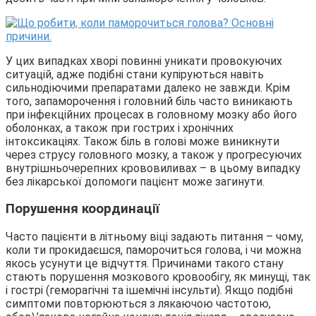
У цих випадках хворі повинні уникати провокуючих
ситуацій, адже подібні стани купіруються навіть
сильнодіючими препаратами далеко не завжди. Крім
того, запаморочення і головний біль часто виникають
при інфекційних процесах в головному мозку або його
оболонках, а також при гострих і хронічних
інтоксикаціях. Також біль в голові може виникнути
через струсу головного мозку, а також у прогресуючих
внутрішньочерепних крововиливах – в цьому випадку
без лікарської допомоги пацієнт може загинути.
Порушення координації
Часто пацієнти в літньому віці задають питання – чому,
коли ти прокидаєшся, паморочиться голова, і чи можна
якось усунути це відчуття. Причинами такого стану
стають порушення мозкового кровообігу, як минущі, так
і гострі (геморагічні та ішемічні інсульти). Якщо подібні
симптоми повторюються з лякаючою частотою,