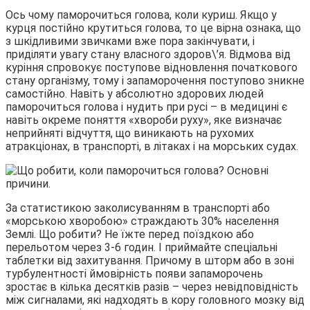
Ось чому паморочиться голова, коли куриш. Якщо у
курця постійно крутиться голова, то це вірна ознака, що
з шкідливими звичками вже пора закінчувати, і
приділяти увагу стану власного здоров\’я. Відмова від
куріння спровокує поступове відновлення початкового
стану організму, тому і запаморочення поступово зникне
самостійно. Навіть у абсолютно здорових людей
паморочиться голова і нудить при русі – в медицині є
навіть окреме поняття «хвороби руху», яке визначає
неприйняті відчуття, що виникають на рухомих
атракціонах, в транспорті, в літаках і на морських судах.
За статистикою заколисуванням в транспорті або
«морською хворобою» страждають 30% населення
Землі. Що робити? Не їжте перед поїздкою або
перельотом через 3-6 годин. І приймайте спеціальні
таблетки від захитування. Причому в шторм або в зоні
турбулентності ймовірність появи запаморочень
зростає в кілька десятків разів – через невідповідність
між сигналами, які надходять в кору головного мозку від