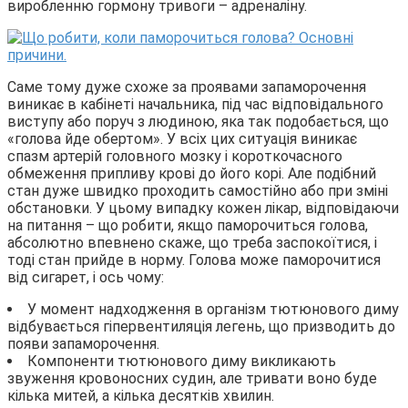
виробленню гормону тривоги – адреналіну.
Саме тому дуже схоже за проявами запаморочення
виникає в кабінеті начальника, під час відповідального
виступу або поруч з людиною, яка так подобається, що
«голова йде обертом». У всіх цих ситуація виникає
спазм артерій головного мозку і короткочасного
обмеження припливу крові до його корі. Але подібний
стан дуже швидко проходить самостійно або при зміні
обстановки. У цьому випадку кожен лікар, відповідаючи
на питання – що робити, якщо паморочиться голова,
абсолютно впевнено скаже, що треба заспокоїтися, і
тоді стан прийде в норму. Голова може паморочитися
від сигарет, і ось чому:
У момент надходження в організм тютюнового диму
відбувається гіпервентиляція легень, що призводить до
появи запаморочення.
Компоненти тютюнового диму викликають
звуження кровоносних судин, але тривати воно буде
кілька митей, а кілька десятків хвилин.