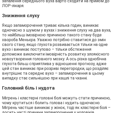
запалення середнього вуха варто сходити на прийом до
ЛОР-лікаря.
Зниження слуху
Якщо запаморочення триває кілька годин, виникає
одночасно з шумом у вухах і зниження слуху на два вуха,
то найбільш імовірною причиною такого стану буде
хвороба Меньєра. Уважно потрібно ставитися до змін
свого стану, якщо глухота розвивається тільки на одне
вухо і виникає поступово – тільки обстеження
допоможе виключити імовірність розвитку злоякісного
новоутворення головного мозку. А ось різка однобічна
глухота більш сприятлива у відношенні прогнозу, адже
цей стан виникає при розриві перегородки, що розділяє
внутрішнє та середнє вухо – запаморочення в цьому
випадку стає сильнішою при кашлі та чханні.
Головний біль і нудота
Мігрень і кластерні головні болі можуть стати причиною,
чому крутиться і болить голова і нудить одночасно.
Мігрень частіше виникає у жінок, тоді як кластерні болі –
досить часті причини запаморочення у чоловіків.