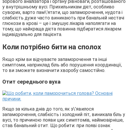
зорового аналізатора і органу рівноваги, розташованого
у внутрішньому вусі. Прихильникам дієт, особливо
суворих, варто пам\’ятати, що запаморочення, нудота і
слабкість дуже часто виникають при банальній нестачі
глюкози в крові – це і змушує лікарів наполягати на
тому, що найкраща дієта повинна підбиратися лікарем
індивідуально для пацієнта.
Коли потрібно бити на сполох
Якщо крім ви відчуваєте запаморочення та інші
симптоми, наприклад біль або порушення координації,
то ви зможете визначити хворобу самостійно.
Отит середнього вуха
Якщо за кілька днів до того, як з\’явилося
запаморочення, слабкість і холодний піт, виникала біль у
вусі, то причиною появи цих симптомів, найімовірніше,
став банальний отит. Що робити: при появі ознак