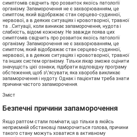
симптомів свідчить про розвиток якоїсь патології
організму. Запаморочення не є захворюванням, це
симптом, який відображає стан серцево-судинної,
нервової, а в деяких ситуаціях і кровотворної, травної
та …
Ситуації, коли виникає запаморочення, нудота і
слабкість, відомі кожному. Не завжди поява цих
симптомів свідчить про розвиток якоїсь патології
організму. Запаморочення не є захворюванням, це
симптом, який відображає стан серцево-судинної,
нервової, а в деяких ситуаціях і кровотворної, травної
та інших систем організму. Тільки лікар зможе оцінити
значущість цієї ознаки, підібрати відповідну програму
обстеження, щоб з\’ясувати, яка хвороба викликає
запаморочення і нудоту. Однак і пацієнтам треба знати
причини частого запаморочення.
Зміст
Безпечні причини запаморочення
Якщо раптом стали помічати, що тільки в якійсь
неприємній обстановці паморочиться голова, причини
такого стану можуть ховатися в активному