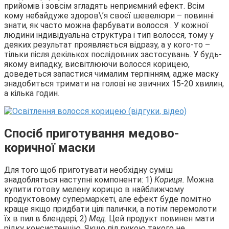
прийомів і зовсім згладять неприємний ефект. Всім
кому небайдуже здоров\’я своєї шевелюри – повинні
знати, як часто можна фарбувати волосся . У кожної
людини індивідуальна структура і тип волосся, тому у
деяких результат проявляється відразу, а у кого-то –
тільки після декількох послідовних застосувань. У будь-
якому випадку, висвітлюючи волосся корицею,
доведеться запастися чималим терпінням, адже маску
знадобиться тримати на голові не звичних 15-20 хвилин,
а кілька годин.
Спосіб приготування медово-
коричної маски
Для того щоб приготувати необхідну суміш
знадобляться наступні компоненти: 1)
Кориця.
Можна
купити готову мелену корицю в найближчому
продуктовому супермаркеті, але ефект буде помітно
краще якщо придбати цілі палички, а потім перемолоти
їх в пил в блендері; 2)
Мед.
Цей продукт повинен мати
рідку консистенцію. Якщо під рукою такого не