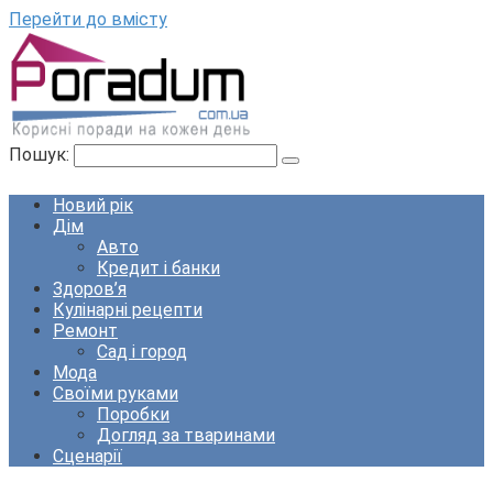
Перейти до вмісту
Пошук:
Новий рік
Дім
Авто
Кредит і банки
Здоров’я
Кулінарні рецепти
Ремонт
Сад і город
Мода
Своїми руками
Поробки
Догляд за тваринами
Сценарії