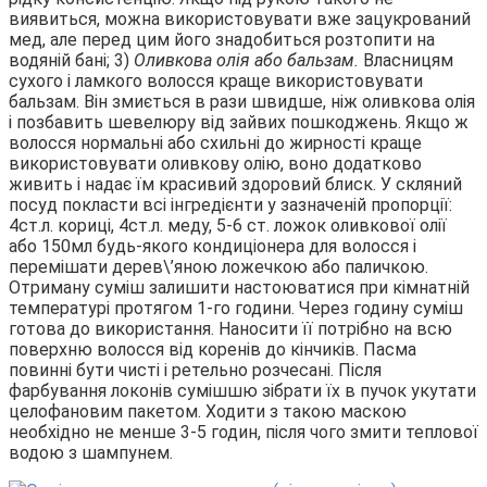
виявиться, можна використовувати вже зацукрований
мед, але перед цим його знадобиться розтопити на
водяній бані; 3)
Оливкова олія або бальзам.
Власницям
сухого і ламкого волосся краще використовувати
бальзам. Він змиється в рази швидше, ніж оливкова олія
і позбавить шевелюру від зайвих пошкоджень. Якщо ж
волосся нормальні або схильні до жирності краще
використовувати оливкову олію, воно додатково
живить і надає їм красивий здоровий блиск. У скляний
посуд покласти всі інгредієнти у зазначеній пропорції:
4ст.л. кориці, 4ст.л. меду, 5-6 ст. ложок оливкової олії
або 150мл будь-якого кондиціонера для волосся і
перемішати дерев\’яною ложечкою або паличкою.
Отриману суміш залишити настоюватися при кімнатній
температурі протягом 1-го години. Через годину суміш
готова до використання. Наносити її потрібно на всю
поверхню волосся від коренів до кінчиків. Пасма
повинні бути чисті і ретельно розчесані. Після
фарбування локонів сумішшю зібрати їх в пучок укутати
целофановим пакетом. Ходити з такою маскою
необхідно не менше 3-5 годин, після чого змити теплової
водою з шампунем.