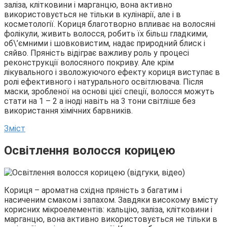
заліза, клітковини і марганцю, вона активно
використовується не тільки в кулінарії, але і в
косметології. Кориця благотворно впливає на волосяні
фолікули, живить волосся, робить їх більш гладкими,
об\’ємними і шовковистим, надає природний блиск і
сяйво. Пряність відіграє важливу роль у процесі
реконструкції волосяного покриву. Але крім
лікувального і зволожуючого ефекту кориця виступає в
ролі ефективного і натурального освітлювача. Після
маски, зробленої на основі цієї спеції, волосся можуть
стати на 1 – 2 а іноді навіть на 3 тони світліше без
використання хімічних барвників.
Зміст
Освітлення волосся корицею
Кориця – ароматна східна пряність з багатим і
насиченим смаком і запахом. Завдяки високому вмісту
корисних мікроелементів: кальцію, заліза, клітковини і
марганцю, вона активно використовується не тільки в