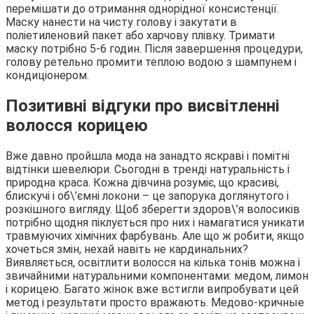
перемішати до отримання однорідної консистенції.
Маску нанести на чисту голову і закутати в
поліетиленовий пакет або харчову плівку. Тримати
маску потрібно 5-6 годин. Після завершення процедури,
голову ретельно промити теплою водою з шампунем і
кондиціонером.
Позитивні відгуки про висвітленні
волосся корицею
Вже давно пройшла мода на занадто яскраві і помітні
відтінки шевелюри. Сьогодні в тренді натуральність і
природна краса. Кожна дівчина розуміє, що красиві,
блискучі і об\’ємні локони – це запорука доглянутого і
розкішного вигляду. Щоб зберегти здоров\’я волосиків
потрібно щодня піклується про них і намагатися уникати
травмуючих хімічних фарбувань. Але що ж робити, якщо
хочеться змін, нехай навіть не кардинальних?
Виявляється, освітлити волосся на кілька тонів можна і
звичайними натуральними компонентами: медом, лимон
і корицею. Багато жінок вже встигли випробувати цей
метод і результати просто вражають. Медово-кричные