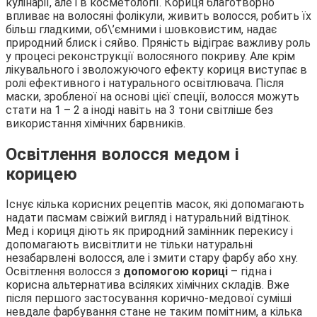
кулінарії, але і в косметології. Кориця благотворно
впливає на волосяні фолікули, живить волосся, робить їх
більш гладкими, об\’ємними і шовковистим, надає
природний блиск і сяйво. Пряність відіграє важливу роль
у процесі реконструкції волосяного покриву. Але крім
лікувального і зволожуючого ефекту кориця виступає в
ролі ефективного і натурального освітлювача. Після
маски, зробленої на основі цієї спеції, волосся можуть
стати на 1 – 2 а іноді навіть на 3 тони світліше без
використання хімічних барвників.
Освітлення волосся медом і
корицею
Існує кілька корисних рецептів масок, які допомагають
надати пасмам свіжий вигляд і натуральний відтінок.
Мед і кориця діють як природний замінник перекису і
допомагають висвітлити не тільки натуральні
незабарвлені волосся, але і змити стару фарбу або хну.
Освітлення волосся з
допомогою кориці
– гідна і
корисна альтернатива всіляких хімічних складів. Вже
після першого застосування корично-медової суміші
невдале фарбування стане не таким помітним, а кілька