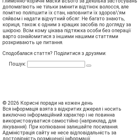
і лимонно-коричні маски всього за декілька застосувань
допомагають не тільки змінити відтінок волосся, але
помітно поліпшити їх стан, наповнити їх здоров\’ям
сяйвом і надати відчутний обсяг. Не багато знають,
кориця, також є одним з кращих засобів по догляду за
шкірою. Всім кому цікава підтяжка особи без операції
варто ознайомитися з іншими нашими статтями
розкривають це питання.
Сподобалася стаття? Поділитися з друзями:
Пошук:
© 2026 Корисні поради на кожен день
Вся інформація взята з відкритих джерел і носить
виключно інформаційний характер і не повинна
використовуватися самостійно (наприклад, для
лікування). При копіюванні залишайте посилання.
Адміністрація сайту не несе відповідальність за
достовірність розміщеної інформації.