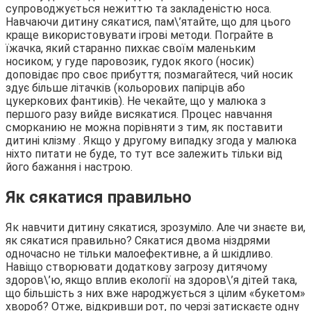
супроводжується нежиттю та закладеністю носа.
Навчаючи дитину сякатися, пам\’ятайте, що для цього
краще використовувати ігрові методи. Пограйте в
їжачка, який старанно пихкає своїм маленьким
носиком; у гуде паровозик, гудок якого (носик)
доповідає про своє прибуття; позмагайтеся, чий носик
здує більше літачків (кольорових папірців або
цукеркових фантиків). Не чекайте, що у малюка з
першого разу вийде висякатися. Процес навчання
сморканию не можна порівняти з тим, як поставити
дитині клізму . Якщо у другому випадку згода у малюка
ніхто питати не буде, то тут все залежить тільки від
його бажання і настрою.
Як сякатися правильно
Як навчити дитину сякатися, зрозуміло. Але чи знаєте ви,
як сякатися правильно? Сякатися двома ніздрями
одночасно не тільки малоефективне, а й шкідливо.
Навіщо створювати додаткову загрозу дитячому
здоров\’ю, якщо вплив екології на здоров\’я дітей така,
що більшість з них вже народжується з цілим «букетом»
хвороб? Отже, відкривши рот, по черзі затискаєте одну