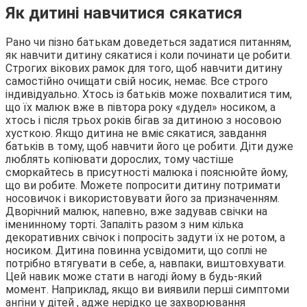
Як дитині навчитися сякатися
Рано чи пізно батькам доведеться задатися питанням,
як навчити дитину сякатися і коли починати це робити.
Строгих вікових рамок для того, щоб навчити дитину
самостійно очищати свій носик, немає. Все строго
індивідуально. Хтось із батьків може похвалитися тим,
що їх малюк вже в півтора року «дудел» носиком, а
хтось і після трьох років бігав за дитиною з носовою
хусткою. Якщо дитина не вміє сякатися, завдання
батьків в тому, щоб навчити його це робити. Діти дуже
люблять копіювати дорослих, тому частіше
сморкайтесь в присутності малюка і пояснюйте йому,
що ви робите. Можете попросити дитину потримати
носовичок і використовувати його за призначенням.
Дворічний малюк, напевно, вже задував свічки на
іменинному торті. Запаліть разом з ним кілька
декоративних свічок і попросіть задути їх не ротом, а
носиком. Дитина повинна усвідомити, що соплі не
потрібно втягувати в себе, а, навпаки, виштовхувати.
Цей навик може стати в нагоді йому в будь-який
момент. Наприклад, якщо ви виявили перші симптоми
ангіни у дітей , адже нерідко це захворювання