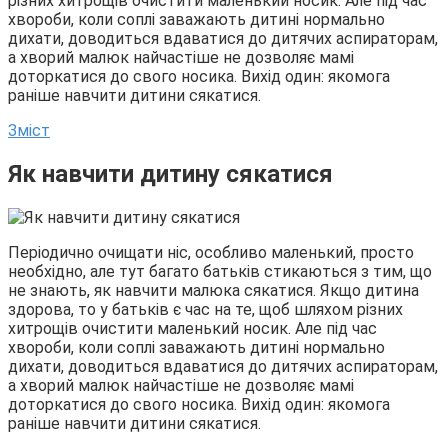
різних хитрощів очистити маленький носик. Але під час
хвороби, коли соплі заважають дитині нормально
дихати, доводиться вдаватися до дитячих аспираторам,
а хворий малюк найчастіше не дозволяє мамі
доторкатися до свого носика. Вихід один: якомога
раніше навчити дитини сякатися.
Зміст
Як навчити дитину сякатися
Періодично очищати ніс, особливо маленький, просто
необхідно, але тут багато батьків стикаються з тим, що
не знають, як навчити малюка сякатися. Якщо дитина
здорова, то у батьків є час на те, щоб шляхом різних
хитрощів очистити маленький носик. Але під час
хвороби, коли соплі заважають дитині нормально
дихати, доводиться вдаватися до дитячих аспираторам,
а хворий малюк найчастіше не дозволяє мамі
доторкатися до свого носика. Вихід один: якомога
раніше навчити дитини сякатися.