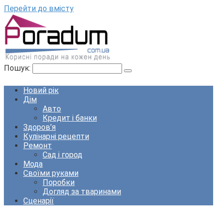
Перейти до вмісту
Пошук:
Новий рік
Дім
Авто
Кредит і банки
Здоров’я
Кулінарні рецепти
Ремонт
Сад і город
Мода
Своїми руками
Поробки
Догляд за тваринами
Сценарії