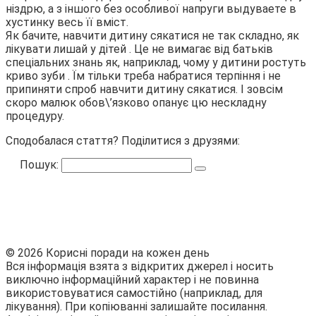
ніздрю, а з іншого без особливої напруги выдуваете в
хустинку весь її вміст.
Як бачите, навчити дитину сякатися не так складно, як
лікувати лишай у дітей . Це не вимагає від батьків
спеціальних знань як, наприклад, чому у дитини ростуть
криво зуби . Їм тільки треба набратися терпіння і не
припиняти спроб навчити дитину сякатися. І зовсім
скоро малюк обов\’язково опанує цю нескладну
процедуру.
Сподобалася стаття? Поділитися з друзями:
Пошук:
© 2026 Корисні поради на кожен день
Вся інформація взята з відкритих джерел і носить
виключно інформаційний характер і не повинна
використовуватися самостійно (наприклад, для
лікування). При копіюванні залишайте посилання.