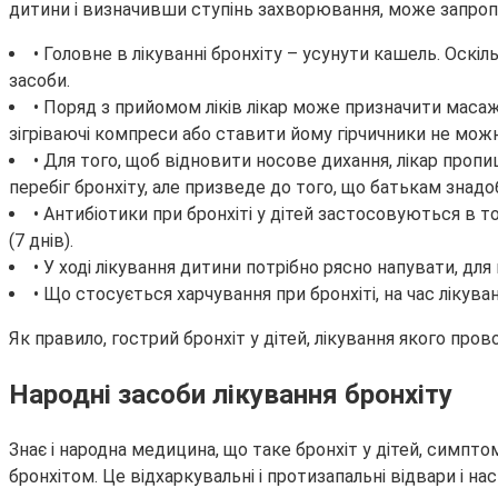
дитини і визначивши ступінь захворювання, може запропон
• Головне в лікуванні бронхіту – усунути кашель. Оск
засоби.
• Поряд з прийомом ліків лікар може призначити масаж,
зігріваючі компреси або ставити йому гірчичники не можна
• Для того, щоб відновити носове дихання, лікар про
перебіг бронхіту, але призведе до того, що батькам знадоб
• Антибіотики при бронхіті у дітей застосовуються в 
(7 днів).
• У ході лікування дитини потрібно рясно напувати, для 
• Що стосується харчування при бронхіті, на час лікув
Як правило, гострий бронхіт у дітей, лікування якого про
Народні засоби лікування бронхіту
Знає і народна медицина, що таке бронхіт у дітей, симпто
бронхітом. Це відхаркувальні і протизапальні відвари і нас