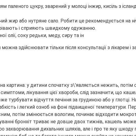
ям паленого цукру, зварений у молоці інжир, кисіль з ісла
ий жир або нутряне сало. Робити це рекомендується на ніч,
ігрівають і сприяють швидкому одужанню.
 олії, соку редьки, меду, сиру та ін
 можна здійснювати тільки після консультації з лікарем і з
а картина: у дитини спочатку з\’являється нежить, потім су
, симптоми, лікування цієї хвороби, слід зазначити, що каш
оже турбувати відчуття печіння за грудиною або у глотц
к слабкість і легкий озноб на фоні підвищеної температури.
лісним, потім змінюється вологим, починає відходити мокр
куванні бронхіт триває не довше двох тижнів, кашель мож
ро захворювання дихальних шляхів, але і про те яку шкоду