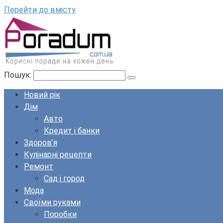
Перейти до вмісту
Пошук:
Новий рік
Дім
Авто
Кредит і банки
Здоров’я
Кулінарні рецепти
Ремонт
Сад і город
Мода
Своїми руками
Поробки