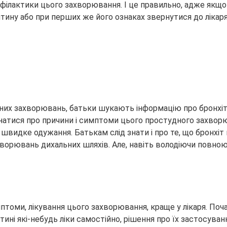
профілактики цього захворювання. І це правильно, адже якщ
ину або при перших же його ознаках звернутися до лікаря
дних захворювань, батьки шукають інформацію про бронхіті 
знатися про причини і симптоми цього простудного захвор
 швидке одужання. Батькам слід знати і про те, що бронхіт
ворювань дихальних шляхів. Але, навіть володіючи повною 
мптоми, лікування цього захворювання, краще у лікаря. Поч
ині які-небудь ліки самостійно, рішення про їх застосува