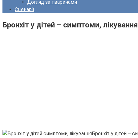
Догляд за тваринами
Сценарії
Бронхіт у дітей – симптоми, лікування
Бронхіт у дітей – с