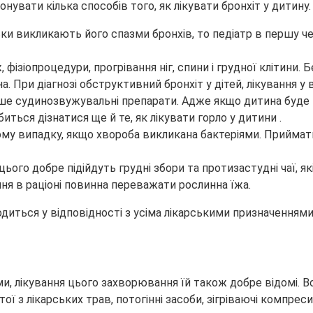
увати кілька способів того, як лікувати бронхіт у дитину.
ільки викликають його спазми бронхів, то педіатр в першу 
 фізіопроцедури, прогрівання ніг, спини і грудної клітини.
. При діагнозі обструктивний бронхіт у дітей, лікування у 
пише судинозвужувальні препарати. Адже якщо дитина буде 
иться дізнатися ще й те, як лікувати горло у дитини .
тому випадку, якщо хвороба викликана бактеріями. Приймат
цього добре підійдуть грудні збори та протизастудні чаї, як
ання в раціоні повинна переважати рослинна їжа.
водиться у відповідності з усіма лікарськими призначенням
ми, лікування цього захворювання їй також добре відомі. В
тої з лікарських трав, потогінні засоби, зігріваючі компрес