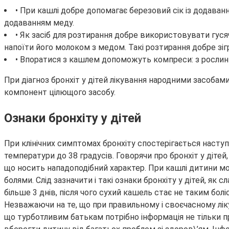
• При кашлі добре допомагає березовий сік із додаванн
додаванням меду.
• Як засіб для розтирання добре використовувати гусяч
напоїти його молоком з медом. Такі розтирання добре з
• Впоратися з кашлем допоможуть компреси: з рослинної
При діагноз бронхіт у дітей лікування народними засобами
компонент цілющого засобу.
Ознаки бронхіту у дітей
При клінічних симптомах бронхіту спостерігається наступн
температури до 38 градусів. Говорячи про бронхіт у дітей
що носить нападоподібний характер. При кашлі дитини м
болями. Слід зазначити і такі ознаки бронхіту у дітей, я
більше 3 днів, після чого сухий кашель стає не таким бо
Незважаючи на те, що при правильному і своєчасному лі
що турботливим батькам потрібно інформація не тільки п