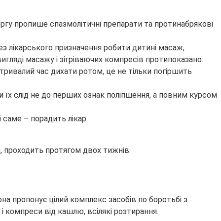
чергу пропише спазмолітичні препарати та протинабрякові
 Без лікарського призначення робити дитині масаж,
вигляді масажу і зігріваючих компресів протипоказано.
тривалий час дихати ротом, це не тільки погіршить
и їх слід не до перших ознак поліпшення, а повним курсом
і саме – порадить лікар.
и, проходить протягом двох тижнів.
она пропонує цілий комплекс засобів по боротьбі з
и і компреси від кашлю, всілякі розтирання.