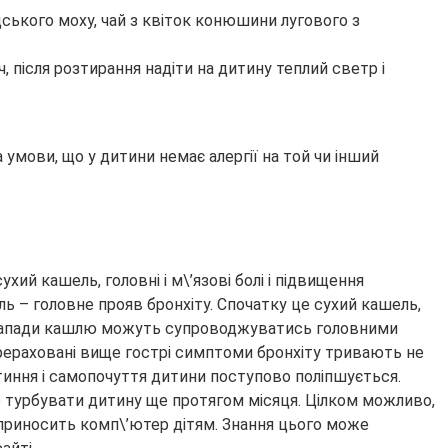
ндського моху, чай з квіток конюшини лугового з
 після розтирання надіти на дитину теплий светр і
а умови, що у дитини немає алергії на той чи інший
хий кашель, головні і м\’язові болі і підвищення
ель – головне прояв бронхіту. Спочатку це сухий кашель,
і. Напади кашлю можуть супроводжуватись головними
 Перераховані вище гострі симптоми бронхіту тривають не
отиння і самопочуття дитини поступово поліпшується.
е турбувати дитину ще протягом місяця. Цілком можливо,
 приносить комп\’ютер дітям. Знання цього може