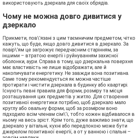
використовують дзеркала для своїх обрядів.
Чому не можна довго дивитися у
дзеркало
Прикмети, пов\’язані з цим таємничим предметом, чітко
кажуть, що буде, якщо довго дивитися в дзеркало. За
повір\’ям це загрожує передчасним старінням, за
іншими – втратою енергії і руйнуванням захисної
оболонки, аури. Справа в тому, що дзеркальна поверхня
має властивість не лише відображати, але й
накопичувати енергетику. Не завжди вона позитивна.
Саме тому рекомендується як можна частіше
протирати і чистити дзеркала в будинку або квартирі.
Існують певні правила для форми, розміру та місця
розташування цих предметів у житло. Для створення
позитивної енергетики потрібно, щоб дзеркало мало
круглу або овальну форми, щоб за розміром воно
підходило всім членам сім\’ї, тобто кожен відбивалося в
ньому на весь зріст. Крім того, дуже важливо знати, що
дзеркало у вітальні, кухні або передпокою може бути
джерелом позитивної енергії, а от у ванною і спальні –
зовсім навпаки.