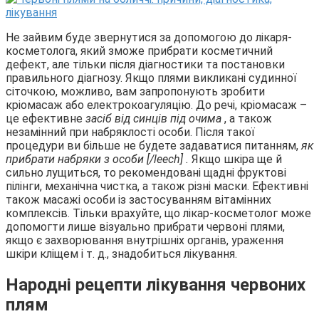
Не зайвим буде звернутися за допомогою до лікаря-
косметолога, який зможе прибрати косметичний
дефект, але тільки після діагностики та постановки
правильного діагнозу. Якщо плями викликані судинної
сіточкою, можливо, вам запропонують зробити
кріомасаж або електрокоагуляцію. До речі, кріомасаж –
це ефективне
засіб від синців під очима
, а також
незамінний при набряклості особи. Після такої
процедури ви більше не будете задаватися питанням,
як
прибрати набряки з особи [/leech] .
Якщо шкіра ще й
сильно лущиться, то рекомендовані щадні фруктові
пілінги, механічна чистка, а також різні маски. Ефективні
також масажі особи із застосуванням вітамінних
комплексів. Тільки врахуйте, що лікар-косметолог може
допомогти лише візуально прибрати червоні плями,
якщо є захворювання внутрішніх органів, ураження
шкіри кліщем і т. д., знадобиться лікування.
Народні рецепти лікування червоних
плям