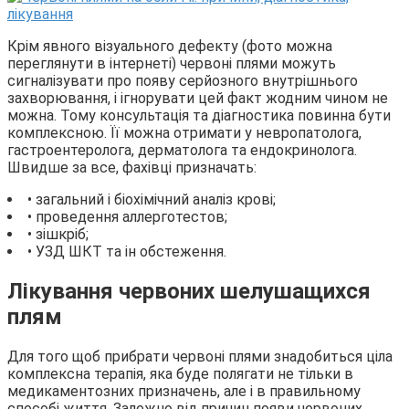
Крім явного візуального дефекту (фото можна
переглянути в інтернеті) червоні плями можуть
сигналізувати про появу серйозного внутрішнього
захворювання, і ігнорувати цей факт жодним чином не
можна. Тому консультація та діагностика повинна бути
комплексною. Її можна отримати у невропатолога,
гастроентеролога, дерматолога та ендокринолога.
Швидше за все, фахівці призначать:
• загальний і біохімічний аналіз крові;
• проведення аллерготестов;
• зішкріб;
• УЗД ШКТ та ін обстеження.
Лікування червоних шелушащихся
плям
Для того щоб прибрати червоні плями знадобиться ціла
комплексна терапія, яка буде полягати не тільки в
медикаментозних призначень, але і в правильному
способі життя. Залежно від причин появи червоних