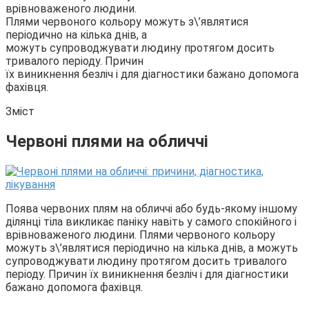
врівноваженого людини.
Плями червоного кольору можуть з\’являтися
періодично на кілька днів, а
можуть супроводжувати людину протягом досить
тривалого періоду. Причин
їх виникнення безліч і для діагностики бажано допомога
фахівця.
Зміст
Червоні плями на обличчі
Поява червоних плям на обличчі або будь-якому іншому
ділянці тіла викликає паніку навіть у самого спокійного і
врівноваженого людини. Плями червоного кольору
можуть з\’являтися періодично на кілька днів, а можуть
супроводжувати людину протягом досить тривалого
періоду. Причин їх виникнення безліч і для діагностики
бажано допомога фахівця.