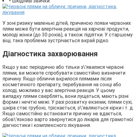
• шкідливі звички.
У зоні ризику маленькі дітей, причиною появи червоних
плям може бути алергічна реакція на харчові продукти,
молоді жінки (до 30 років), а також підлітки. У старшому
віці, така проблема зустрічається вкрай рідко.
Діагностика захворювання
Якщо у вас періодично або тільки з\’явилися червоні
плями, ви можете спробувати самостійно визначити
причину. Якщо обличчя вкрилося плямами після
косметичного препарату, перебування на сонці або
холоді, можливо у вас алергічна реакція. У цьому
випадку плями сверблять, вони лущаться, мають різні
форми і нечіткі межі. У разі розвитку екземи, плями сухі,
шкіра стає грубою, тріскається, з\’являються кірки і т. д.
Якщо самостійно встановити причину не вдається,
обов\’язково варто звернутися до лікарів для грамотної
діагностики і комплексного лікування.