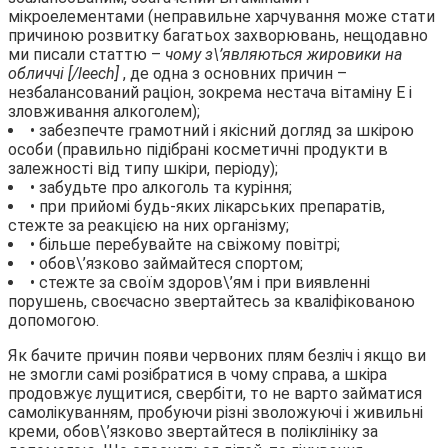
мікроелементами (неправильне харчування може стати
причиною розвитку багатьох захворювань, нещодавно
ми писали статтю –
чому з\’являються жировики на
обличчі [/leech]
, де одна з основних причин –
незбалансований раціон, зокрема нестача вітаміну Е і
зловживання алкоголем);
• забезпечте грамотний і якісний догляд за шкірою
особи (правильно підібрані косметичні продукти в
залежності від типу шкіри, періоду);
• забудьте про алкоголь та куріння;
• при прийомі будь-яких лікарських препаратів,
стежте за реакцією на них організму;
• більше перебувайте на свіжому повітрі;
• обов\’язково займайтеся спортом;
• стежте за своїм здоров\’ям і при виявленні
порушень, своєчасно звертайтесь за кваліфікованою
допомогою.
Як бачите причин появи червоних плям безліч і якщо ви
не змогли самі розібратися в чому справа, а шкіра
продовжує лущитися, свербіти, то не варто займатися
самолікуванням, пробуючи різні зволожуючі і живильні
креми, обов\’язково звертайтеся в поліклініку за