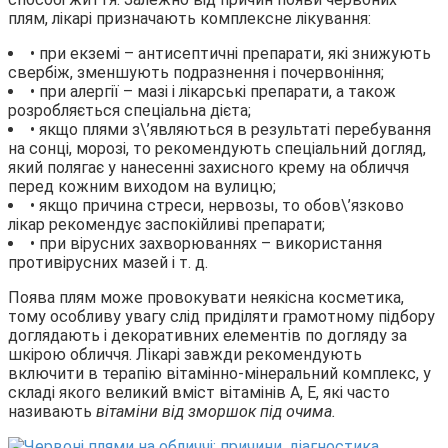
плям, лікарі призначають комплексне лікування:
• при екземі – антисептичні препарати, які знижують
свербіж, зменшують подразнення і почервоніння;
• при алергії – мазі і лікарські препарати, а також
розробляється спеціальна дієта;
• якщо плями з\’являються в результаті перебування
на сонці, морозі, то рекомендують спеціальний догляд,
який полягає у нанесенні захисного крему на обличчя
перед кожним виходом на вулицю;
• якщо причина стреси, нервозы, то обов\’язково
лікар рекомендує заспокійливі препарати;
• при вірусних захворюваннях – використання
противірусних мазей і т. д.
Поява плям може провокувати неякісна косметика,
тому особливу увагу слід приділяти грамотному підбору
доглядають і декоративних елементів по догляду за
шкірою обличчя. Лікарі завжди рекомендують
включити в терапію вітамінно-мінеральний комплекс, у
складі якого великий вміст вітамінів А, Е, які часто
називають
вітаміни від зморшок під очима.