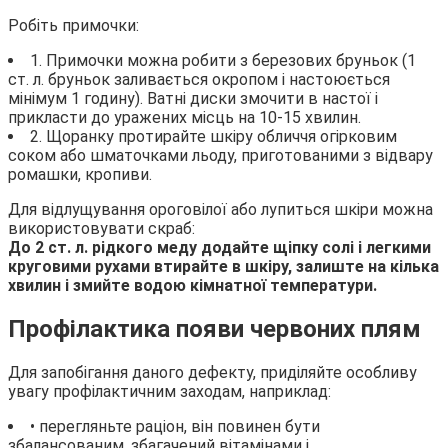
Робіть примочки:
1. Примочки можна робити з березових бруньок (1
ст. л. бруньок заливається окропом і настоюється
мінімум 1 годину). Ватні диски змочити в настої і
прикласти до уражених місць на 10-15 хвилин.
2. Щоранку протирайте шкіру обличчя огірковим
соком або шматочками льоду, приготованими з відвару
ромашки, кропиви.
Для відлущування ороговілої або лупиться шкіри можна
використовувати скраб:
До 2 ст. л. рідкого меду додайте щіпку солі і легкими
круговими рухами втирайте в шкіру, залиште на кілька
хвилин і змийте водою кімнатної температури.
Профілактика появи червоних плям
Для запобігання даного дефекту, приділяйте особливу
увагу профілактичним заходам, наприклад:
• перегляньте раціон, він повинен бути
збалансованим, збагачений вітамінами і