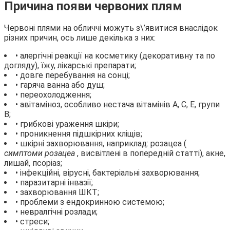
Причина появи червоних плям
Червоні плями на обличчі можуть з\’явитися внаслідок
різних причин, ось лише декілька з них:
• алергічні реакції на косметику (декоративну та по
догляду), їжу, лікарські препарати;
• довге перебування на сонці;
• гаряча ванна або душ;
• переохолодження;
• авітаміноз, особливо нестача вітамінів А, С, Е, групи
В;
• грибкові ураження шкіри;
• проникнення підшкірних кліщів;
• шкірні захворювання, наприклад: розацеа (
симптоми розацеа
, висвітлені в попередній статті), акне,
лишай, псоріаз;
• інфекційні, вірусні, бактеріальні захворювання;
• паразитарні інвазії;
• захворювання ШКТ;
• проблеми з ендокринною системою;
• невралгічні розлади;
• стреси;