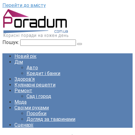
Перейти до вмісту
Пошук:
Новий рік
Дім
Авто
Кредит і банки
Здоров’я
Кулінарні рецепти
Ремонт
Сад і город
Мода
Своїми руками
Поробки
Догляд за тваринами
Сценарії