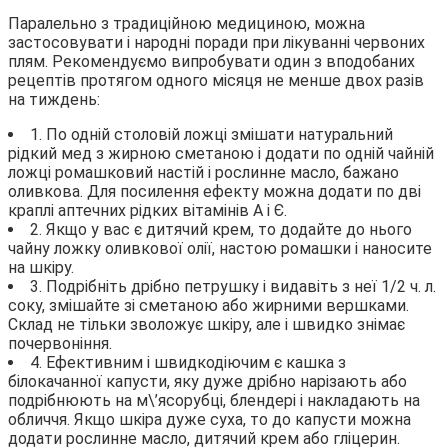
Паралельно з традиційною медициною, можна
застосовувати і народні поради при лікуванні червоних
плям. Рекомендуємо випробувати один з вподобаних
рецептів протягом одного місяця не менше двох разів
на тиждень:
1. По одній столовій ложці змішати натуральний
рідкий мед з жирною сметаною і додати по одній чайній
ложці ромашковий настій і рослинне масло, бажано
оливкова. Для посилення ефекту можна додати по дві
краплі аптечних рідких вітамінів А і Є.
2. Якщо у вас є дитячий крем, то додайте до нього
чайну ложку оливкової олії, настою ромашки і наносите
на шкіру.
3. Подрібніть дрібно петрушку і видавіть з неї 1/2 ч. л.
соку, змішайте зі сметаною або жирними вершками.
Склад не тільки зволожує шкіру, але і швидко знімає
почервоніння.
4. Ефективним і швидкодіючим є кашка з
білокачанної капусти, яку дуже дрібно нарізають або
подрібнюють на м\’ясорубці, блендері і накладають на
обличчя. Якщо шкіра дуже суха, то до капусти можна
додати рослинне масло, дитячий крем або гліцерин.