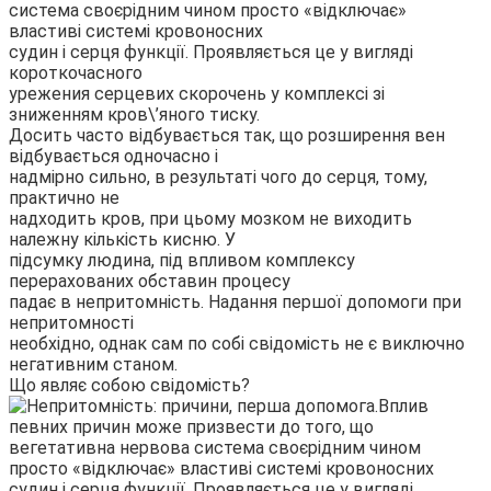
система своєрідним чином просто «відключає»
властиві системі кровоносних
судин і серця функції. Проявляється це у вигляді
короткочасного
урежения серцевих скорочень у комплексі зі
зниженням кров\’яного тиску.
Досить часто відбувається так, що розширення вен
відбувається одночасно і
надмірно сильно, в результаті чого до серця, тому,
практично не
надходить кров, при цьому мозком не виходить
належну кількість кисню. У
підсумку людина, під впливом комплексу
перерахованих обставин процесу
падає в непритомність. Надання першої допомоги при
непритомності
необхідно, однак сам по собі свідомість не є виключно
негативним станом.
Що являє собою свідомість?
Вплив
певних причин може призвести до того, що
вегетативна нервова система своєрідним чином
просто «відключає» властиві системі кровоносних
судин і серця функції. Проявляється це у вигляді