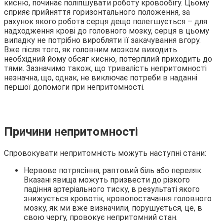
кисню, починає поліпшувати роботу кровообігу. Цьому
сприяє прийняття горизонтального положення, за
рахунок якого робота серця дещо полегшується – для
надходження крові до головного мозку, серця в цьому
випадку не потрібно виробляти її закачування вгору.
Вже після того, як головним мозком виходить
необхідний йому обсяг кисню, потерпілий приходить до
тями. Зазначимо також, що тривалість непритомності
незначна, що, однак, не виключає потреби в наданні
першої допомоги при непритомності.
Причини непритомності
Спровокувати непритомність можуть наступні стани:
Нервове потрясіння, раптовий біль або переляк.
Вказані явища можуть призвести до різкого
падіння артеріального тиску, в результаті якого
знижується кровотік, кровопостачання головного
мозку, як ми вже визначили, порушується, це, в
свою чергу, провокує непритомний стан.