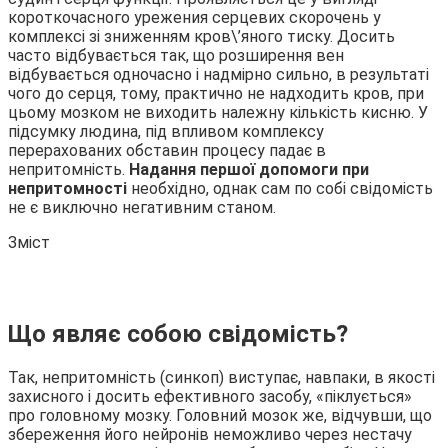
короткочасного урежения серцевих скорочень у
комплексі зі зниженням кров\’яного тиску. Досить
часто відбувається так, що розширення вен
відбувається одночасно і надмірно сильно, в результаті
чого до серця, тому, практично не надходить кров, при
цьому мозком не виходить належну кількість кисню. У
підсумку людина, під впливом комплексу
перерахованих обставин процесу падає в
непритомність.
Надання першої допомоги при
непритомності
необхідно, однак сам по собі свідомість
не є виключно негативним станом.
Зміст
Що являє собою свідомість?
Так, непритомність (синкоп) виступає, навпаки, в якості
захисного і досить ефективного засобу, «піклується»
про головному мозку. Головний мозок же, відчувши, що
збереження його нейронів неможливо через нестачу