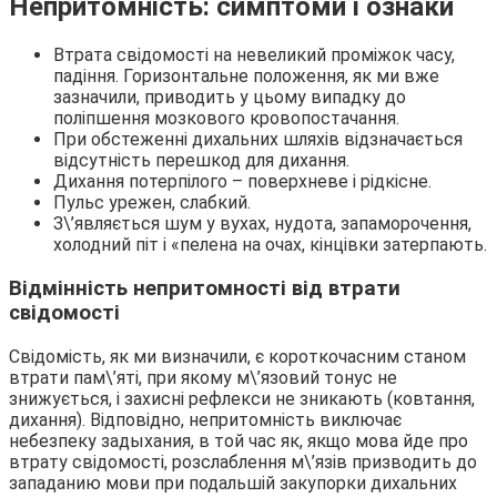
Непритомність: симптоми і ознаки
Втрата свідомості на невеликий проміжок часу,
падіння. Горизонтальне положення, як ми вже
зазначили, приводить у цьому випадку до
поліпшення мозкового кровопостачання.
При обстеженні дихальних шляхів відзначається
відсутність перешкод для дихання.
Дихання потерпілого – поверхневе і рідкісне.
Пульс урежен, слабкий.
З\’являється шум у вухах, нудота, запаморочення,
холодний піт і «пелена на очах, кінцівки затерпають.
Відмінність непритомності від втрати
свідомості
Свідомість, як ми визначили, є короткочасним станом
втрати пам\’яті, при якому м\’язовий тонус не
знижується, і захисні рефлекси не зникають (ковтання,
дихання). Відповідно, непритомність виключає
небезпеку задыхания, в той час як, якщо мова йде про
втрату свідомості, розслаблення м\’язів призводить до
западанию мови при подальшій закупорки дихальних