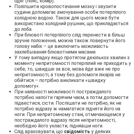
одяг (пояс, комір).
Поліпшити кровопостачання мозку і звузити
судини допомагає змочування особи потерпілого
холодною водою. Також для цього може бути
використано холодний рушник, що прикладається
до лоба.
При блювоті потерпілого слід перенести в більш
зручне положення, можна також повернути його
голову набік – це виключить можливість
захлебывания блювотними масами.
У тому випадку якщо протягом декількох хвилин з
моменту непритомності потерпілий не приходить у
себе, то, швидше за все, мова йде вже не про
непритомності, а тому без допомоги лікарів не
обійтися – потрібно викликати «швидку
допомогу».
При наявності можливості постраждалого
потрібно напоїти гарячим чаєм, а потім допомогти
підвестися, сісти. Поспішати не потрібно, як не
потрібно відразу ж намагатися підняти його на
ноги. При непритомному стані, отмечающемся у
постраждалого відразу після непритомності,
необхідно його укласти, піднявши ноги.
Слід враховувати, що
свідомість
у деяких