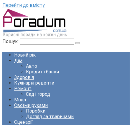
Перейти до вмісту
Пошук:
Новий рік
Дім
Авто
Кредит і банки
Здоров’я
Кулінарні рецепти
Ремонт
Сад і город
Мода
Своїми руками
Поробки
Догляд за тваринами
Сценарії