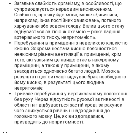
Загальна слабкість організму, в особливості, що
супроводжується нервовим виснаженням.
Слабкість, про яку йде мова, може з\’явитися,
наприклад, із-за постійних хвилювань, поганого
харчування або зовсім голоду. Вплив цього стану
відбувається за тією ж схемою – різке падіння
артеріального тиску, непритомність.
Перебування в приміщенні з невеликою кількістю
кисню. Зокрема нестача кисню пояснюється
неякісним рівнем вентиляції в приміщенні, крім
того, актуальним це явище стає в накуреному
приміщенні, а також у приміщенні, в якому
знаходиться одночасно багато людей. Мозок в
результаті цієї ситуації відчуває брак необхідного
йому кисню, в результаті цього людина
непритомніє.
Тривале перебування у вертикальному положенні
без руху. Через відсутність рухової активності в
області ніг відбувається застій крові, за рахунок
чого знижується рівень її надходження до
головного мозку. Це, як ви здогадалися,
призводить до непритомності.