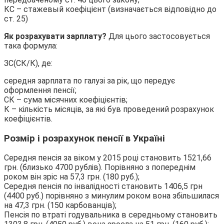
КС – стажевый коефіцієнт (визначається відповідно до
ст. 25)
Як розрахувати зарплату?
Для цього застосовується
така формула:
ЗС(СК/К), де:
середня зарплата по галузі за рік, що передує
оформлення пенсії;
СК – сума місячних коефіцієнтів;
К – кількість місяців, за які був проведений розрахунок
коефіцієнтів.
Розмір і розрахунок пенсії в Україні
Середня пенсія за віком у 2015 році становить 1521,66
грн. (близько 4700 рублів). Порівняно з попереднім
роком він зріс на 57,3 грн. (180 руб.);
Середня пенсія по інвалідності становить 1406,5 грн
(4400 руб.) порівняно з минулим роком вона збільшилася
на 47,3 грн. (150 карбованців);
Пенсія по втраті годувальника в середньому становить