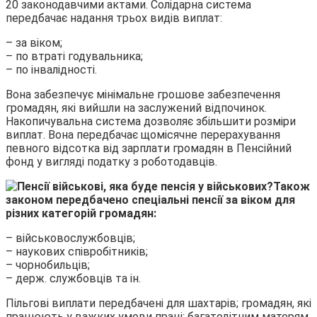
20 законодавчими актами. Солідарна система
передбачає надання трьох видів виплат:
– за віком;
– по втраті годувальника;
– по інвалідності.
Вона забезпечує мінімальне грошове забезпечення
громадян, які вийшли на заслужений відпочинок.
Накопичувальна система дозволяє збільшити розміри
виплат. Вона передбачає щомісячне перерахування
певного відсотка від зарплати громадян в Пенсійний
фонд у вигляді податку з роботодавців.
Також
законом передбачено спеціальні пенсії за віком для
різних категорій громадян:
– військовослужбовців;
– наукових співробітників;
– чорнобильців;
– держ. службовців та ін.
Пільгові виплати передбачені для шахтарів; громадян, які
працюють у важких умови праці; багатодітним матерям,