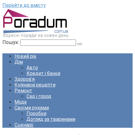
Перейти до вмісту
Пошук:
Новий рік
Дім
Авто
Кредит і банки
Здоров’я
Кулінарні рецепти
Ремонт
Сад і город
Мода
Своїми руками
Поробки
Догляд за тваринами
Сценарії