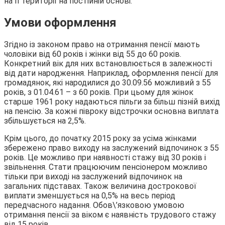
на її території на постійній основі.
Умови оформлення
Згідно із законом право на отримання пенсії мають
чоловіки від 60 років і жінки від 55 до 60 років.
Конкретний вік для них встановлюється в залежності
від дати народження. Наприклад, оформлення пенсії для
громадянок, які народилися до 30.09.56 можливий з 55
років, з 01.04.61 – з 60 років. При цьому для жінок
старше 1961 року надаються пільги за більш пізній вихід
на пенсію. За кожні півроку відстрочки основна виплата
збільшується на 2,5%.
Крім цього, до початку 2015 року за усіма жінками
збережено право виходу на заслужений відпочинок з 55
років. Це можливо при наявності стажу від 30 років і
звільнення. Стати працюючим пенсіонером можливо
тільки при виході на заслужений відпочинок на
загальних підставах. Також величина дострокової
виплати зменшується на 0,5% на весь період
передчасного надання. Обов\’язковою умовою
отримання пенсії за віком є наявність трудового стажу
від 15 років.