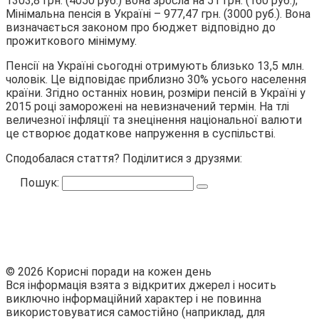
1303,8 грн. (4050 руб.) вона зросла на 51 грн. (160 руб.);
Мінімальна пенсія в Україні – 977,47 грн. (3000 руб.). Вона
визначається законом про бюджет відповідно до
прожиткового мінімуму.
Пенсії на Україні сьогодні отримують близько 13,5 млн.
чоловік. Це відповідає приблизно 30% усього населення
країни. Згідно останніх новин, розміри пенсій в Україні у
2015 році заморожені на невизначений термін. На тлі
величезної інфляції та знецінення національної валюти
це створює додаткове напруження в суспільстві.
Сподобалася стаття? Поділитися з друзями:
Пошук:
© 2026 Корисні поради на кожен день
Вся інформація взята з відкритих джерел і носить
виключно інформаційний характер і не повинна
використовуватися самостійно (наприклад, для