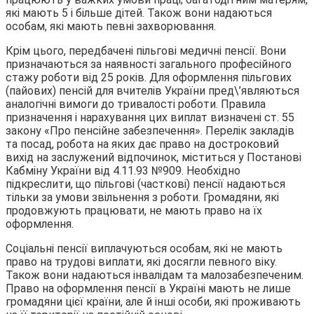
які мають 5 і більше дітей. Також вони надаються
особам, які мають певні захворювання.
Крім цього, передбачені пільгові медичні пенсії. Вони
призначаються за наявності загального професійного
стажу роботи від 25 років. Для оформлення пільгових
(пайових) пенсій для вчителів України пред\’являються
аналогічні вимоги до тривалості роботи. Правила
призначення і нарахування цих виплат визначені ст. 55
закону «Про пенсійне забезпечення». Перелік закладів
та посад, робота на яких дає право на достроковий
вихід на заслужений відпочинок, міститься у Постанові
Кабміну України від 4.11.93 №909. Необхідно
підкреслити, що пільгові (часткові) пенсії надаються
тільки за умови звільнення з роботи. Громадяни, які
продовжують працювати, не мають право на їх
оформлення.
Соціальні пенсії виплачуються особам, які не мають
право на трудові виплати, які досягли певного віку.
Також вони надаються інвалідам та малозабезпеченим.
Право на оформлення пенсії в Україні мають не лише
громадяни цієї країни, але й інші особи, які проживають