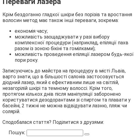
Переваги лазера
Крім бездоганно гладкої шкіри без порізів та вростання
волосин метод має також інші переваги, зокрема:
економія часу;
можливість заощаджувати у разі вибору
комплексної процедури (наприклад, епіляції пахв
разом із зоною бікіні та гомілками);
можливість проведення епіляції лазером будь-якої
пори року.
Записуючись до майстра на процедуру в місті Львів,
варто знати, що в більшості салонів застосовується
діодний лазер, який є ефективним лише на світлій,
незагорілій шкірі та темному волоссі. Крім того,
протягом кількох днів після маніпуляції заборонено
користуватися дезодорантами зі спиртом та плавати у
басейні, 2 тижні не можна відвідувати лазню, пляж чи
солярій.
Сподобалася стаття? Поділитися з друзями:
Пошук: