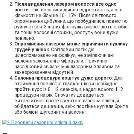
Після видалення лазером волосся все одно
росте
. Так, волосини дійсно відростають, але в
кількості не більше 10–15%. Після світлового
опромінення цибулини, що пробудилися, повністю
руйнуються. З інших фолікулів виростають слабкі
та тонкі волосяні стрижні, ростуть вони дуже
повільно.
Опромінення лазером може спричинити пухлину
грудей у ​​жінок
. Світловий потік діє
цілеспрямовано на фолікул, не зачіпаючи ані
молочні залози, ані лімфовузли. Причинно-
наслідковий зв’язок між лазерним впливом та
захворюванням відсутній.
Салонна процедура коштує дуже дорого
. Для
отримання повністю гладкої шкіри необхідно
пройти курс із 8–12 сеансів, а надалі всього 1–2
процедури на рік. Спочатку доведеться
витратитися, проте зрештою лазерна епіляція
обійдеться дешевше, аніж постійна купівля бритв
або болісні шугаринг чи ваксинг.