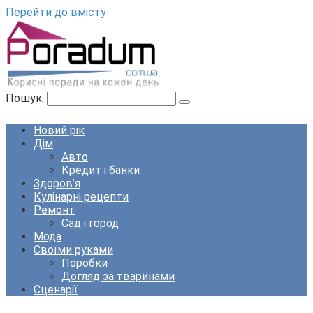
Перейти до вмісту
Пошук:
Новий рік
Дім
Авто
Кредит і банки
Здоров’я
Кулінарні рецепти
Ремонт
Сад і город
Мода
Своїми руками
Поробки
Догляд за тваринами
Сценарії