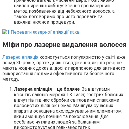
причиною вагань є численні міфи. Розгляньмо
найпоширеніші хибні уявлення про лазерний
метод позбавлення від небажаного волосся, а
також поговоримо про його переваги та
важливі нюанси процедури.
Міфи про лазерне видалення волосся
Лазерна епіляція
користується популярністю у світі вже
понад 30 років, проте деякі твердження, які, до речі, не
мають жодних доказів, досі є перепоною для активного
використання людьми ефективного та безпечного
методу.
Лазерна епіляція – це боляче
. За відгуками
клієнтів салонів мережі TK Laser, гострих болісних
відчуттів під час обробки світловими спалахами
волосистих ділянок немає. Маніпула сучасних
апаратів оснащена охолоджувальним елементом,
який зменшує печіння та поколювання. Для
особливо чутливих людей за бажанням
використовується гель-анестетик.