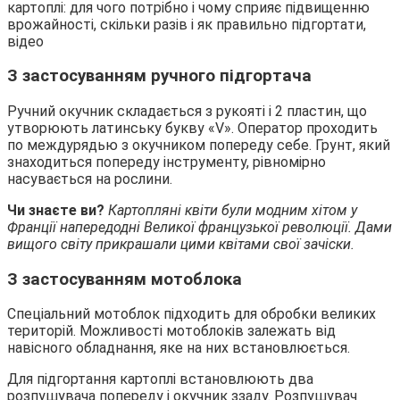
З застосуванням ручного підгортача
Ручний окучник складається з рукояті і 2 пластин, що
утворюють латинську букву «V». Оператор проходить
по междурядью з окучником попереду себе. Грунт, який
знаходиться попереду інструменту, рівномірно
насувається на рослини.
Чи знаєте ви?
Картопляні квіти були модним хітом у
Франції напередодні Великої французької революції. Дами
вищого світу прикрашали цими квітами свої зачіски.
З застосуванням мотоблока
Спеціальний мотоблок підходить для обробки великих
територій. Можливості мотоблоків залежать від
навісного обладнання, яке на них встановлюється.
Для підгортання картоплі встановлюють два
розпушувача попереду і окучник ззаду. Розпушувач