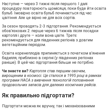
Наступне — через 3 тижні після першого. І далі
процедуру повторюють щомісяця, поки буде йти освіта
бульб. Імовірно освіта бульб починається під час
цвітіння. Але це вірно не для всіх сортів.
За сезон проводять 2-3 підгортання. Рекомендується
обов’язкових 2: перше через 6 тижнів після посадки
картоплі і друге — коли вона цвіте. Третє
рекомендується для південних регіонів з довгим
вегетаційним періодом.
Освіта коренеплодів припиняється з початком в’янення
бадилля, приблизно в серпні (у південних регіонах
раніше). В цей час підгортання більше не потрібно.
Чи знаєте ви?
Картопля став першим овочем,
вирощеним в космосі. Це сталося в 1995 році в рамках
програми НАСА з вивчення технологій поповнення
продовольчих запасів для далеких космічних рейсів.
Як правильно підгортати?
Підгортати можна як вручну, так і механізованими