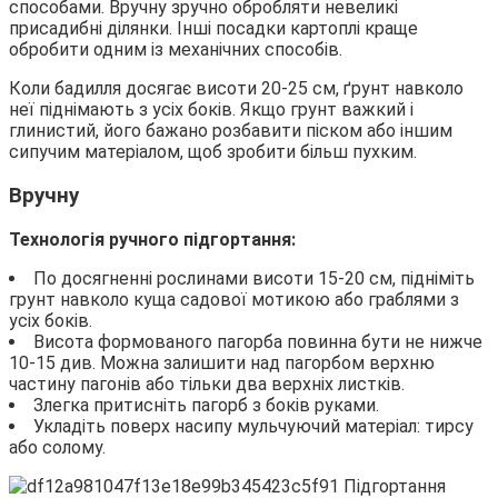
способами. Вручну зручно обробляти невеликі
присадибні ділянки. Інші посадки картоплі краще
обробити одним із механічних способів.
Коли бадилля досягає висоти 20-25 см, ґрунт навколо
неї піднімають з усіх боків. Якщо грунт важкий і
глинистий, його бажано розбавити піском або іншим
сипучим матеріалом, щоб зробити більш пухким.
Вручну
Технологія ручного підгортання:
По досягненні рослинами висоти 15-20 см, підніміть
грунт навколо куща садової мотикою або граблями з
усіх боків.
Висота формованого пагорба повинна бути не нижче
10-15 див. Можна залишити над пагорбом верхню
частину пагонів або тільки два верхніх листків.
Злегка притисніть пагорб з боків руками.
Укладіть поверх насипу мульчуючий матеріал: тирсу
або солому.