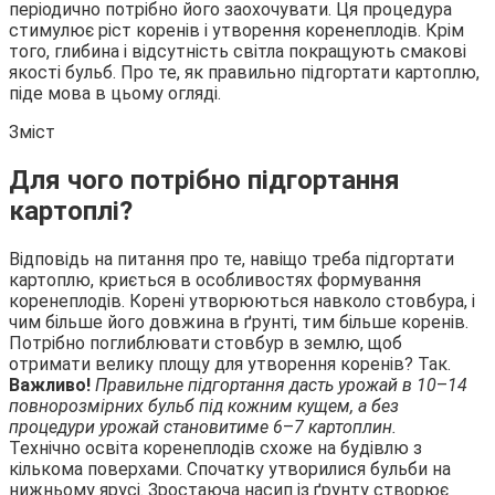
періодично потрібно його заохочувати. Ця процедура
стимулює ріст коренів і утворення коренеплодів. Крім
того, глибина і відсутність світла покращують смакові
якості бульб. Про те, як правильно підгортати картоплю,
піде мова в
цьому огляді.
Зміст
Для чого потрібно підгортання
картоплі?
Відповідь на питання про те, навіщо треба підгортати
картоплю, криється в особливостях формування
коренеплодів. Корені утворюються навколо стовбура, і
чим більше його довжина в ґрунті, тим більше коренів.
Потрібно поглиблювати стовбур в землю, щоб
отримати велику площу для утворення коренів? Так.
Важливо!
Правильне підгортання дасть урожай в 10
–
14
повнорозмірних бульб під кожним кущем, а без
процедури урожай становитиме 6
–
7 картоплин.
Технічно освіта коренеплодів схоже на будівлю з
кількома поверхами. Спочатку утворилися бульби на
нижньому ярусі. Зростаюча насип із ґрунту створює