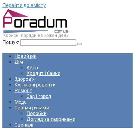
Перейти до вмісту
Пошук:
Новий рік
Дім
Авто
Кредит і банки
Здоров’я
Кулінарні рецепти
Ремонт
Сад і город
Мода
Своїми руками
Поробки
Догляд за тваринами
Сценарії