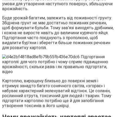
умови для утворення наступного поверху», збільшуючи
врожайність.
Буде урожай багатим, залежить від поживності грунту.
Збіднена грунт не має достатньо поживних речовин,
щоб формувати бульби. Тому зав’язі виходять дрібними,
і кожна не виросте навіть до величини курячого яйця.
Підгортання часто поєднують з прополкою, щоб
видалити бур’яни і зберегти більше поживних речовин
для розвитку картоплі.
Картоплю, вирощену близько до поверхні землі і
отримує занадто багато сонячного світла, «згорає» і
набуває характерний зеленуватий відтінок. Це соланін,
рослинний отрута, токсичний для людей і тварин. Тому
підгортати картоплю потрібно ще й для запобігання
утворення токсинів в його шкірці.
Чому врожайність картоплі зростає