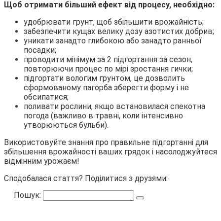
Щоб отримати більший ефект від процесу, необхідно:
удобрювати грунт, щоб збільшити врожайність;
забезпечити кущах велику дозу азотистих добрив;
уникати занадто глибокою або занадто ранньої
посадки;
проводити мінімум за 2 підгортання за сезон,
повторюючи процес по мірі зростання гички;
підгортати вологим грунтом, це дозволить
сформованому пагорба зберегти форму і не
обсипатися;
поливати рослини, якщо встановилася спекотна
погода (важливо в травні, коли інтенсивно
утворюються бульби).
Використовуйте знання про правильне підгортанні для
збільшення врожайності ваших грядок і насолоджуйтеся
відмінним урожаєм!
Сподобалася стаття? Поділитися з друзями:
Пошук: