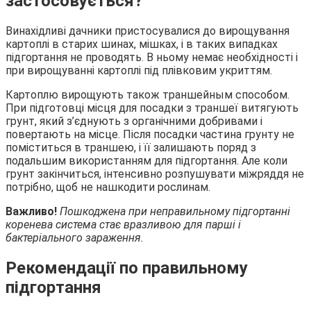
застосовується?
Винахідливі дачники пристосувалися до вирощування
картоплі в старих шинах, мішках, і в таких випадках
підгортання не проводять. В ньому немає необхідності і
при вирощуванні картоплі під плівковим укриттям.
Картоплю вирощують також траншейным способом.
При підготовці місця для посадки з траншеї витягують
грунт, який з’єднують з органічними добривами і
повертають на місце. Після посадки частина грунту не
поміститься в траншею, і її залишають поряд з
подальшим використанням для підгортання. Але коли
грунт закінчиться, інтенсивно розпушувати міжряддя не
потрібно, щоб не нашкодити рослинам.
Важливо!
Пошкоджена при неправильному підгортанні
коренева система стає вразливою для парші і
бактеріального зараження.
Рекомендації по правильному
підгортання