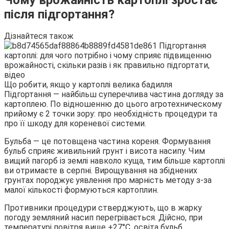
після підгортання?
Дізнайтеся також
Що робити, якщо у картоплі велика бадилля
Підгортання — найбільш суперечлива частина догляду за
картоплею. По відношенню до цього агротехническому
прийому є 2 точки зору: про необхідність процедури та
про її шкоду для кореневої системи.
Бульба — це потовщена частина кореня. Формування
бульб сприяє живильний грунт і висота насипу. Чим
вищий пагорб із землі навколо куща, тим більше картоплі
ви отримаєте в серпні. Вирощування на збіднених
грунтах породжує уявлення про марність методу з-за
малої кількості формуються картоплин.
Противники процедури стверджують, що в жарку
погоду земляний насип перегрівається. Дійсно, при
температурі повітря вище +27°С, освіта бульб