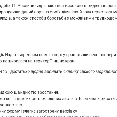
оба f1. Рослини відрізняються високою швидкістю росту і н
вирощували даний сорт на своїх ділянках.
Характеристика мо
плодів, а також способи боротьби з можливими труднощами 
ії.
Над створенням нового сорту працювали селекціонери в
поширилася на території інших країн.
44% , достатньо щодня випивати склянку свіжого морквяног
видкою швидкістю зростання.
ться з довгих світло-зелених листків. Її загальна висота 
еченностью.
чну форму і злегка загострену верхівку.