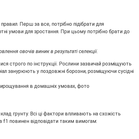
правил. Перш за все, потрібно підібрати для
тні умови для зростання. При цьому потрібно брати до
влення овочів виник в результаті селекції.
ися строго по інструкції. Рослини зазвичай розміщують
ріал занурюють у поздовжні борозни, розміщуючи сусідні
склад грунту. Всі ці фактори впливають на схожість
ба f1 повинен відповідати таким вимогам: