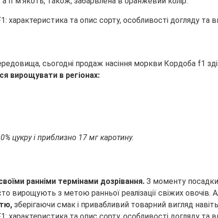
 її м’якоть, також, забарвлена в оранжевий колір.
довища, сьогодні продаж насіння моркви Кордоба f1 здійсн
ся вирощувати в регіонах:
0% цукру і приблизно 17 мг каротину.
своїми ранніми термінами дозрівання.
З моменту посадки
сто вирощують з метою ранньої реалізації свіжих овочів. 
стю,
зберігаючи смак і привабливий товарний вигляд навіть 