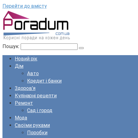
Перейти до вмісту
Пошук:
Новий рік
Дім
Авто
Кредит і банки
Здоров’я
Кулінарні рецепти
Ремонт
Сад і город
Мода
Своїми руками
Поробки