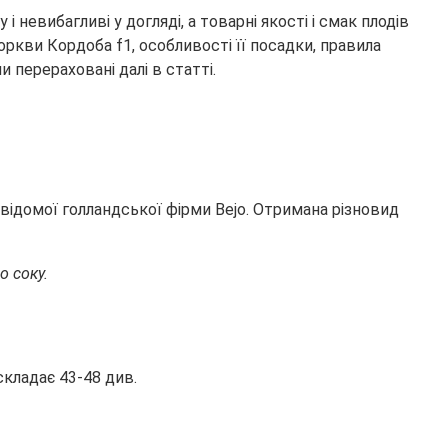
евибагливі у догляді, а товарні якості і смак плодів
ркви Кордоба f1, особливості її посадки, правила
перераховані далі в статті.
ідомої голландської фірми Bejo. Отримана різновид
о соку.
складає 43-48 див.