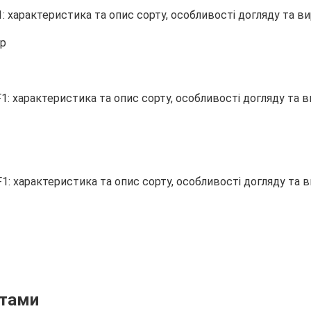
ор
ртами