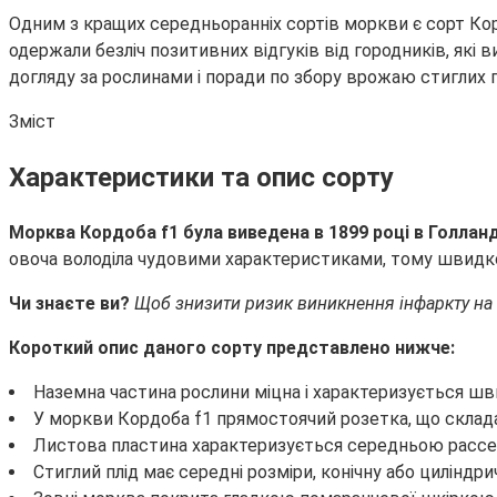
Одним з кращих середньоранніх сортів моркви є сорт Корд
одержали безліч позитивних відгуків від городників, які 
догляду за рослинами і поради по збору врожаю стиглих 
Зміст
Характеристики та опис сорту
Морква Кордоба f1 була виведена в 1899 році в Голланд
овоча володіла чудовими характеристиками, тому швидко 
Чи знаєте ви?
Щоб знизити ризик виникнення інфаркту на 
Короткий опис даного сорту представлено нижче:
Наземна частина рослини міцна і характеризується ш
У моркви Кордоба f1 прямостоячий розетка, що складає
Листова пластина характеризується середньою расс
Стиглий плід має середні розміри, конічну або циліндри