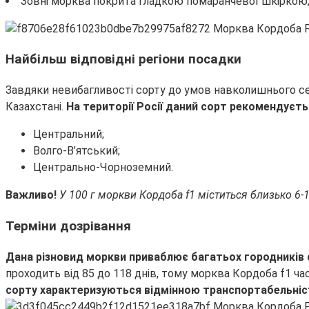
Зовні морква покрита гладкою помаранчевої шкіркою, а
Найбільш відповідні регіони посадки
Завдяки невибагливості сорту до умов навколишнього сере
Казахстані.
На території Росії даний сорт рекомендуєть
Центральний;
Волго-В’ятський;
Центрально-Чорноземний.
Важливо!
У 100 г моркви Кордоба f1 міститься близько 6-1
Терміни дозрівання
Дана різновид моркви приваблює багатьох городників 
проходить від 85 до 118 днів, тому морква Кордоба f1 ча
сорту характеризуються відмінною транспортабельні