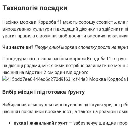
Технологія посадки
Насіння моркви Кордоба f1 мають хорошу схожість, але пр
вирощування культури підходящий ділянку та здійснити п
уваги і правила сівозміни, щоб досягти високих показник
Чи знаєте ви?
Плоди дикої моркви спочатку росли на терит
Процедура загортання насіння моркви Кордоба f1 в грунт
на ділянці рядами, між якими потрібно залишати не менш
насіння на відстані 2 см один від одного.
Вибір місця і підготовка ґрунту
Вибираючи ділянку для вирощування цієї культури, потріб
насіння і показники врожайності, а також на розміри і с
пухка і живильний грунт
— забезпечує швидке проро