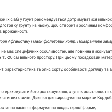
и їх сівбі у ґрунт рекомендується дотримуватися кількох 
ідготовку грунту на ньому, щоб створити рослинам комфор
ів врожайності.
орії Афганістану і мали фіолетовий колір. Помаранчеве забар
 не має специфічних особливостей, але повинна виконуват
е 15-20 см вільного простору. При цьому посадковий мате
но враховувати його розташування, ступінь освітленості і 
мак стиглих овочів. Ділянка для вирощування моркви Кордо
стання насіння і формування плодів гарної форми;