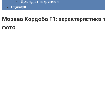
Догляд за тваринами
Сценарії
Морква Кордоба F1: характеристика т
фото