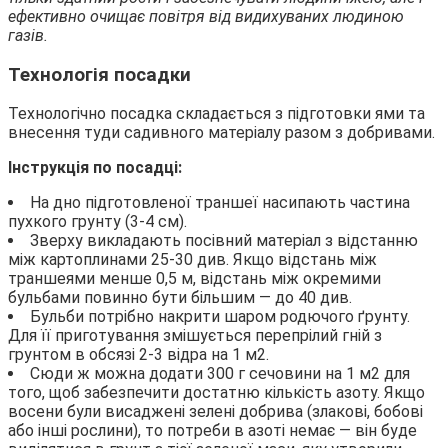
ефективно очищає повітря від видихуваних людиною
газів.
Технологія посадки
Технологічно посадка складається з підготовки ями та
внесення туди садивного матеріалу разом з добривами.
Інструкція по посадці:
На дно підготовленої траншеї насипають частина
пухкого грунту (3-4 см).
Зверху викладають посівний матеріал з відстанню
між картоплинами 25-30 див. Якщо відстань між
траншеями менше 0,5 м, відстань між окремими
бульбами повинно бути більшим — до 40 див.
Бульби потрібно накрити шаром родючого ґрунту.
Для її приготування змішується перепрілий гній з
грунтом в обсязі 2-3 відра на 1 м2.
Сюди ж можна додати 300 г сечовини на 1 м2 для
того, щоб забезпечити достатню кількість азоту. Якщо
восени були висаджені зелені добрива (злакові, бобові
або інші рослини), то потреби в азоті немає — він буде