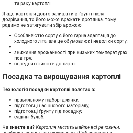
та раку картоплі.
Якщо картопля довго залишати в ґрунті після
дозрівання, то його може вражати дротянка, тому
радимо не затягувати збір врожаю.
Особливістю сорту є його гарна адаптація до
холодного літа, але це обумовлює і недоліки сорту:
зниження врожайності при низьких температурах
повітря;
середня стійкість до парші.
Посадка та вирощування картоплі
Технологія посадки картоплі полягає в:
правильному підборі ділянки;
підготовці насіннєвого матеріалу;
підготовці ґрунту під посадку;
садінні бульб.
Чи знаєте ви?
Картопля містить майже всі речовини,
необхідні людині для виживання. Щоб довести це,