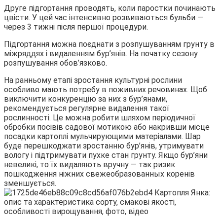
Друге підгортання проводять, коли паростки починають
цвісти. У цей час інтенсивно розвиваються бульби —
через 3 тижні після першої процедури.
Підгортання можна поєднати з розпушуванням грунту в
міжряддях і видаленням бур’янів. На початку сезону
розпушування обов’язково.
На ранньому етапі зростання культурні рослини
особливо мають потребу в поживних речовинах. Щоб
виключити конкуренцію за них з бур’янами,
рекомендується регулярне видалення такої
рослинності. Це можна робити шляхом періодичної
обробки посівів садової мотикою або накривши місце
посадки картоплі мульчирующими матеріалами. Шар
буде перешкоджати зростанню бур’янів, утримувати
вологу і підтримувати пухке стан грунту. Якщо бур’яни
невеликі, то їх видаляють вручну — так ризик
пошкодження ніжних свежеобразованных коренів
зменшується.