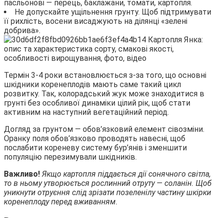
пасльонові — перець, баклажани, томати, картопля.
Не допускайте ущільнення грунту. Щоб підтримувати
її рихлість, восени висаджують на ділянці «зелені
добрива».
Термін 3-4 роки встановлюється з-за того, що основні
шкідники коренеплодів мають саме такий цикл
розвитку. Так, колорадський жук може знаходитися в
грунті без особливої динаміки цілий рік, щоб стати
активним на наступний вегетаційний період.
Догляд за грунтом — обов’язковий елемент сівозміни.
Оранку поля обов’язково проводять навесні, щоб
послабити кореневу систему бур’янів і зменшити
популяцію перезимували шкідників.
Важливо!
Якщо картопля піддається дії сонячного світла,
то в ньому утворюється рослинний отруту
—
соланін. Щоб
уникнути отруєння слід зрізати позеленілу частину шкірки
коренеплоду перед вживанням.