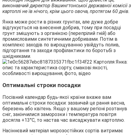
виконавчий директор Вашингтонської державної комісії з
картоплі не їв нічого, крім цього овоча, протягом 60 днів.
Янка може рости в різних грунтах, але дуже добре
відгукується на внесення добрив, тому при посадці
грунт змішують з органікою (перепрілий гній) або
промисловими синтетичними добривами. Потім в
комплекс заходів по вирощуванню увійдуть полив,
підгортання та заходи профілактики по боротьбі з
шкідниками.
Оптимальні строки посадки
Посівний календар будь-якої країни вкаже вам
оптимальні строки посадки: зазвичай це рання весна,
березень або квітень. Якщо у вашому регіоні розтанув
сніг, закінчилися заморозки і температура повітря
досягла +13°С, то настав час висаджувати картоплю.
Насіннєвий матеріал морозостійких сортів витримає