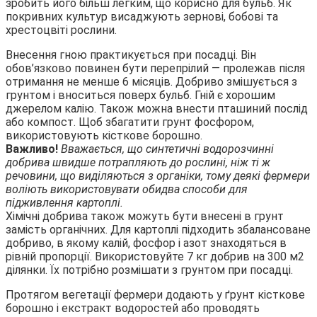
зробить його більш легким, що корисно для бульб. Як
покривних культур висаджують зернові, бобові та
хрестоцвіті рослини.
Внесення гною практикується при посадці. Він
обов’язково повинен бути перепрілий — пролежав після
отримання не менше 6 місяців. Добриво змішується з
грунтом і вноситься поверх бульб. Гній є хорошим
джерелом калію. Також можна внести пташиний послід
або компост. Щоб збагатити грунт фосфором,
використовують кісткове борошно.
Важливо!
Вважається, що синтетичні водорозчинні
добрива швидше потрапляють до рослині, ніж ті ж
речовини, що виділяються з органіки, тому деякі фермери
воліють використовувати обидва способи для
підживлення картоплі.
Хімічні добрива також можуть бути внесені в грунт
замість органічних. Для картоплі підходить збалансоване
добриво, в якому калій, фосфор і азот знаходяться в
рівній пропорції. Використовуйте 7 кг добрив на 300 м2
ділянки. Їх потрібно розмішати з грунтом при посадці.
Протягом вегетації фермери додають у ґрунт кісткове
борошно і екстракт водоростей або проводять