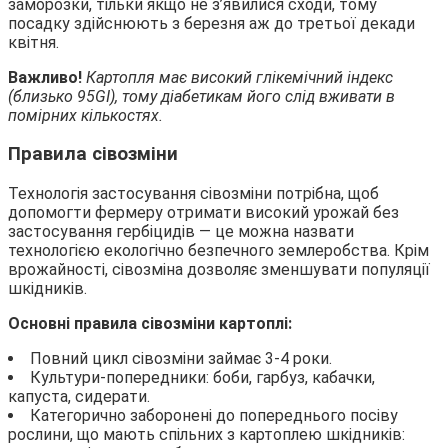
заморозки, тільки якщо не з’явилися сходи, тому
посадку здійснюють з березня аж до третьої декади
квітня.
Важливо!
Картопля має високий глікемічний індекс
(близько 95GI), тому діабетикам його слід вживати в
помірних кількостях.
Правила сівозміни
Технологія застосування сівозміни потрібна, щоб
допомогти фермеру отримати високий урожай без
застосування гербіцидів — це можна назвати
технологією екологічно безпечного землеробства. Крім
врожайності, сівозміна дозволяє зменшувати популяції
шкідників.
Основні правила сівозміни картоплі:
Повний цикл сівозміни займає 3-4 роки.
Культури-попередники: боби, гарбуз, кабачки,
капуста, сидерати.
Категорично заборонені до попереднього посіву
рослини, що мають спільних з картоплею шкідників: