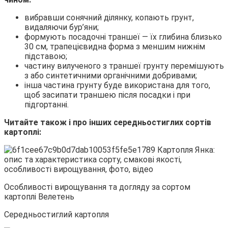
вибравши сонячний ділянку, копають грунт,
видаляючи бур’яни;
формують посадочні траншеї — їх глибина близько
30 см, трапецієвидна форма з меншим нижнім
підставою;
частину вилученого з траншеї грунту перемішують
з або синтетичними органічними добривами;
інша частина грунту буде використана для того,
щоб засипати траншею після посадки і при
підгортанні.
Читайте також і про інших середньостиглих сортів
картоплі:
Особливості вирощування та догляду за сортом
картоплі Велетень
Середньостиглий картопля