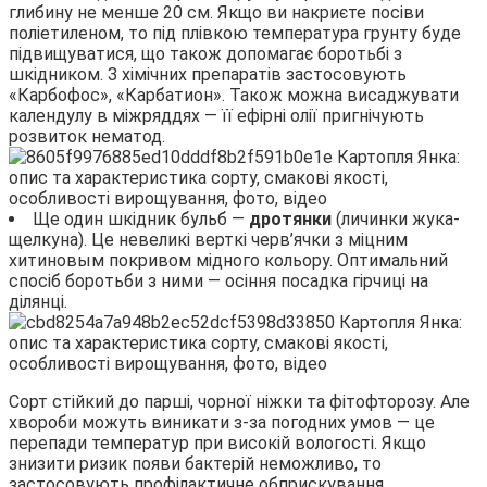
глибину не менше 20 см. Якщо ви накриєте посіви
поліетиленом, то під плівкою температура грунту буде
підвищуватися, що також допомагає боротьбі з
шкідником. З хімічних препаратів застосовують
«Карбофос», «Карбатион». Також можна висаджувати
календулу в міжряддях — її ефірні олії пригнічують
розвиток нематод.
Ще один шкідник бульб —
дротянки
(личинки жука-
щелкуна). Це невеликі верткі черв’ячки з міцним
хитиновым покривом мідного кольору. Оптимальний
спосіб боротьби з ними — осіння посадка гірчиці на
ділянці.
Сорт стійкий до парші, чорної ніжки та фітофторозу. Але
хвороби можуть виникати з-за погодних умов — це
перепади температур при високій вологості. Якщо
знизити ризик появи бактерій неможливо, то
застосовують профілактичне обприскування