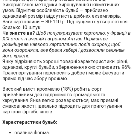
використаної методики вирощування і кліматичних
умов. Відмітна особливість бульб — приблизно
однаковий розмір і відсутність дрібних екземплярів.
Вага картоплини — 80-110 р. Під кущем їх утворюється
близько 10 штук.
Чи знаєте ви?
Щоб популяризувати картоплю, у Франції в
XIX столітті вчений і агроном Антуан Пермантье
розміщував навколо картопляних полів охорону, щоб
вони охороняли, але брали хабарі і дозволяли селянам
його красти.
Янку відрізняють хороші товарні характеристики: рівні,
однакові, круглі бульби, збереження яких становить 96%.
Транспортування переносить добре і може фасувати
прямо під час збору врожаю.
Високий вміст крохмалю (18%) робить сорт
привабливим для підприємств громадського
харчування. Янка легко розварюється, має приємні
смакові якості, ідеально підходить для приготування
картоплі фрі або чіпсів.
Характеристики бульб:
овальна форма;