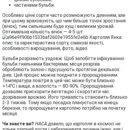
частинами бульби.
Особливо цінні сорти часто розмножують діленням, але
при цьому враховують, що чим більше точок зростання
(вічок), тим сильнішим буде кущ і великим урожай.
Оптимальна кількість вічок — 4-5 шт.
Бульби розрізають уздовж. Щоб запобігти інфікуванню
бульби гнильними бактеріями, місця розрізів
обробляють золою і підсушують протягом декількох
днів. Цей процес можна поєднати з пророщуванням.
Температура повітря в цей час може бути близько
+14°С і вище, а вологість — 80-90%. Пророщування
дозволяє прискорити вегетацію і скоротити час
дозрівання врожаю. Його тривалість становить близько
2-3 тижнів. Тому якщо посадка планується на кінець
березня, то пророщувати картоплю потрібно на початку
місяця.
Чи знаєте ви?
НАСА довело, що картопля в космосі не
тільки здатний рости і забезпечувати людини їжею, але і