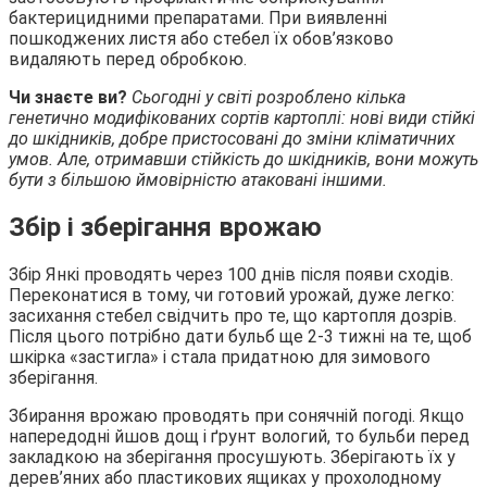
бактерицидними препаратами. При виявленні
пошкоджених листя або стебел їх обов’язково
видаляють перед обробкою.
Чи знаєте ви?
Сьогодні у світі розроблено кілька
генетично модифікованих сортів картоплі: нові види стійкі
до шкідників, добре пристосовані до зміни кліматичних
умов. Але, отримавши стійкість до шкідників, вони можуть
бути з більшою ймовірністю атаковані іншими.
Збір і зберігання врожаю
Збір Янкі проводять через 100 днів після появи сходів.
Переконатися в тому, чи готовий урожай, дуже легко:
засихання стебел свідчить про те, що картопля дозрів.
Після цього потрібно дати бульб ще 2-3 тижні на те, щоб
шкірка «застигла» і стала придатною для зимового
зберігання.
Збирання врожаю проводять при сонячній погоді. Якщо
напередодні йшов дощ і ґрунт вологий, то бульби перед
закладкою на зберігання просушують. Зберігають їх у
дерев’яних або пластикових ящиках у прохолодному