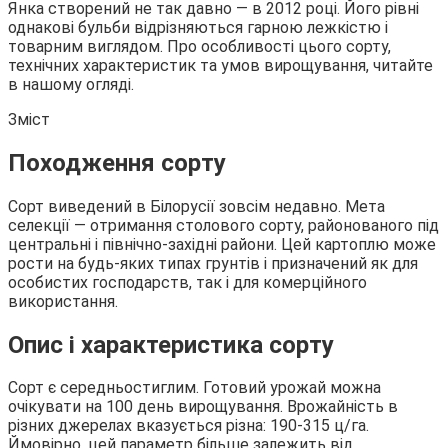
Янка створений не так давно — в 2012 році. Його рівні
однакові бульби відрізняються гарною лежкістю і
товарним виглядом. Про особливості цього сорту,
технічних характеристик та умов вирощування, читайте
в нашому огляді.
Зміст
Походження сорту
Сорт виведений в Білорусії зовсім недавно. Мета
селекції — отримання столового сорту, районованого під
центральні і північно-західні райони. Цей картоплю може
рости на будь-яких типах грунтів і призначений як для
особистих господарств, так і для комерційного
використання.
Опис і характеристика сорту
Сорт є середньостиглим. Готовий урожай можна
очікувати на 100 день вирощування. Врожайність в
різних джерелах вказується різна: 190-315 ц/га.
Ймовірно, цей параметр більше залежить від