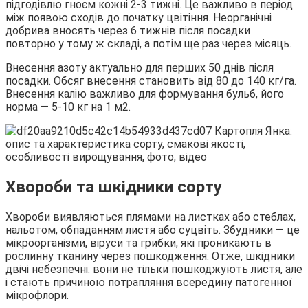
підгодівлю гноєм кожні 2-3 тижні. Це важливо в період
між появою сходів до початку цвітіння. Неорганічні
добрива вносять через 6 тижнів після посадки
повторно у тому ж складі, а потім ще раз через місяць.
Внесення азоту актуально для перших 50 днів після
посадки. Обсяг внесення становить від 80 до 140 кг/га.
Внесення калію важливо для формування бульб, його
норма — 5-10 кг на 1 м2.
Хвороби та шкідники сорту
Хвороби виявляються плямами на листках або стеблах,
нальотом, обпаданням листя або суцвіть. Збудники — це
мікроорганізми, віруси та грибки, які проникають в
рослинну тканину через пошкодження. Отже, шкідники
двічі небезпечні: вони не тільки пошкоджують листя, але
і стають причиною потрапляння всередину патогенної
мікрофлори.