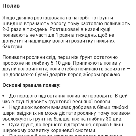
Полив
Якщо ділянка розташована на пагорбі, то ґрунти
швидше втрачають вологу, тому картоплю поливають
2-3 рази в тиждень. Розташовані в низині кущі
поливають не частіше 1 рази в тиждень, щоб не
допустити надлишку вологи і розвитку гнильних
бактерій.
Поливати рослини слід, перш ніж ґрунт остаточно
просохне на глибину 5-10 див. Припиняють полив у
другій половині літа, коли стебла починають засихати —
це допоможе бульб дозріти перед збором врожаю.
Основні правила поливу:
До першого підгортання полив не проводять. В цей
час в грунті досить грунтової весняної вологи.
Надлишок вологи вимиває добрива в більш глибокі
шари, звідки їх не може дістати рослину, тому поливом
зволожують грунт не більше, ніж на глибину 30 див.
Суха грунт, до першого підгортання, сприяє більш
широкому розвитку кореневої системи.