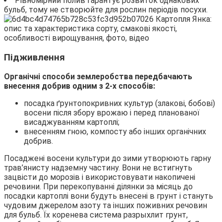
Рівномірний полив гарантує розвиток однакових
бульб, тому не створюйте для рослин періодів посухи.
Підживлення
Органічні способи землеробства передбачають
внесення добрив одним з 2-х способів:
посадка ґрунтопокривних культур (злакові, бобові)
восени після збору врожаю і перед планованої
висаджуванням картоплі;
внесенням гною, компосту або інших органічних
добрив.
Посаджені восени культури до зими утворюють гарну
трав’янисту надземну частину. Вони не встигнуть
зацвісти до морозів і використовувати накопичені
речовини. При перекопуванні ділянки за місяць до
посадки картоплі вони будуть внесені в грунт і стануть
чудовим джерелом азоту та інших поживних речовин
для бульб. Їх коренева система разрыхлит грунт,