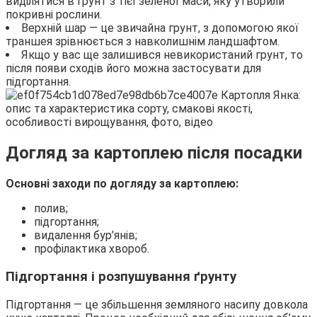
виділятися в грунт з тієї зеленої маси, яку утворили
покривні рослини.
Верхній шар — це звичайна грунт, з допомогою якої
траншея зрівнюється з навколишнім ландшафтом.
Якщо у вас ще залишився невикористаний грунт, то
після появи сходів його можна застосувати для
підгортання.
Догляд за картоплею після посадки
Основні заходи по догляду за картоплею:
полив;
підгортання;
видалення бур’янів;
профілактика хвороб.
Підгортання і розпушування ґрунту
Підгортання — це збільшення земляного насипу довкола