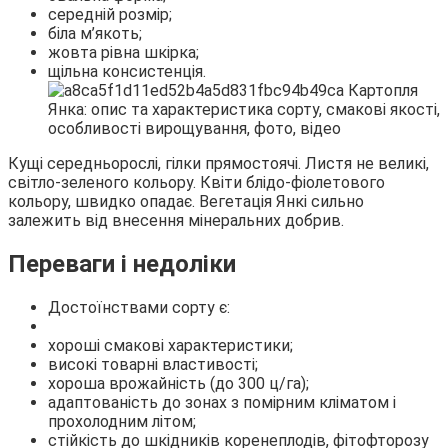
середній розмір;
біла м’якоть;
жовта рівна шкірка;
щільна консистенція.
Кущі середньорослі, гілки прямостоячі. Листя не великі,
світло-зеленого кольору. Квіти блідо-фіолетового
кольору, швидко опадає. Вегетація Янкі сильно
залежить від внесення мінеральних добрив.
Переваги і недоліки
Достоїнствами сорту є:
хороші смакові характеристики;
високі товарні властивості;
хороша врожайність (до 300 ц/га);
адаптованість до зонах з помірним кліматом і
прохолодним літом;
стійкість до шкідників коренеплодів, фітофторозу