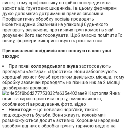
листя, тому профілактику потрібно зосередити на
захист від ґрунтових шкідників, і в цьому фермерам
дуже допомагає дотримання правил сівозміни.
Профілактичну обробку посівів проводять
інсектицидами. Зазвичай на упаковці будь-якого
препарату зазначено, проти яких груп комах і в якій
дозуванні його застосовувати. Щоб вчасно помітити їх
появу, фермери використовують різні пастки.
При виявленні шкідників застосовують наступні
заходи:
При появі
колорадського жука
застосовують
препарати «Актара», «Престиж». Вони забезпечують
хороший захист бульб протягом декількох місяців, тому
обробку зазвичай проводять не пізніше ніж за 2 місяці
до збирання врожаю.
Нематоди
— це невеликі черв’яки, також
пошкоджують бульби. Вони живуть колоніями і
розмножуються досить активно. Хорошим народним
засобом від них є обробка грунту гарячою водою на