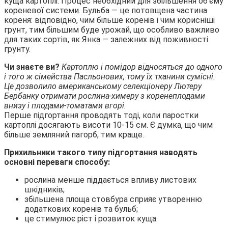
куща картоплі. Процес необхідний для збільшення об’єму
кореневої системи. Бульба — це потовщена частина
кореня: відповідно, чим більше коренів і чим корисніші
грунт, тим більшим буде урожай, що особливо важливо
для таких сортів, як Янка — залежних від поживності
грунту.
Чи знаєте ви?
Картоплю і помідор відносяться до одного
і того ж сімейства
Пасльонових, тому їх тканини сумісні.
Це дозволило американському селекціонеру Лютеру
Бербанку отримати рослина-химеру з коренеплодами
внизу і плодами-томатами вгорі.
Перше підгортання проводять тоді, коли паростки
картоплі досягають висоти 10-15 см. Є думка, що чим
більше земляний пагорб, тим краще.
Прихильники такого типу підгортання наводять
основні переваги способу:
рослина менше піддається впливу листових
шкідників;
збільшена площа стовбура сприяє утворенню
додаткових коренів та бульб;
це стимулює ріст і розвиток куща.