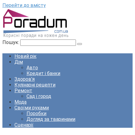
Перейти до вмісту
Пошук:
Новий рік
Дім
Авто
Кредит і банки
Здоров’я
Кулінарні рецепти
Ремонт
Сад і город
Мода
Своїми руками
Поробки
Догляд за тваринами
Сценарії