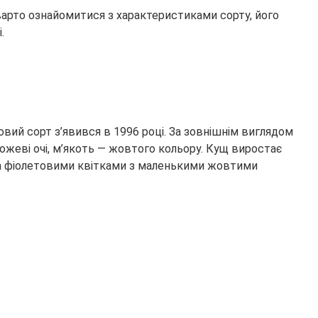
 варто ознайомитися з характеристиками сорту, його
.
ловий сорт з’явився в 1996 році. За зовнішнім виглядом
рожеві очі, м’якоть — жовтого кольору. Кущ виростає
зара фіолетовими квітками з маленькими жовтими