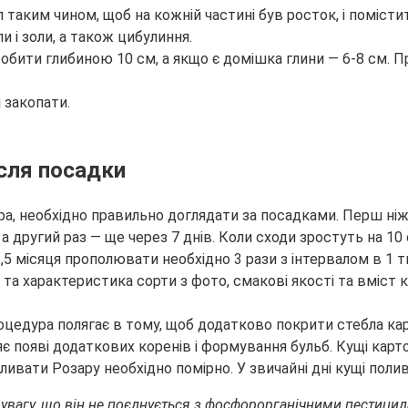
л таким чином, щоб на кожній частині був росток, і помісти
і золи, а також цибулиння.
зробити глибиною 10 см, а якщо є домішка глини — 6-8 см.
 закопати.
сля посадки
а, необхідно правильно доглядати за посадками. Перш ніж 
 а другий раз — ще через 7 днів. Коли сходи зростуть на 1
1,5 місяця прополювати необхідно 3 рази з інтервалом в 1 
роцедура полягає в тому, щоб додатково покрити стебла кар
є появі додаткових коренів і формування бульб. Кущі карт
оливати Розару необхідно помірно. У звичайні дні кущі поли
 увагу, що він не поєднується з фосфорорганічними пестиц