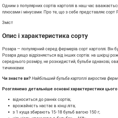
Одним з популярних сортів картоплі в наш час вважається
плюсами і мінусами. Про те, що з себе представляє сорт Р
Зміст
Опис і характеристика сорту
Розара — популярний серед фермерів сорт картоплі. Він бу
Розара дещо відрізняється від інших сортів: на шкірці ро
середнього розміру, не розкидистий, бульби однакові, о
тичинками.
Чи знаєте ви?
Найбільший бульба картоплі виростив фермер
Розглянемо детальніше основні характеристики цього
відноситься до ранніх сортів;
врожайність настає в кінці літа;
з 1 куща збирають 15-18 бульб вагою 150 г;