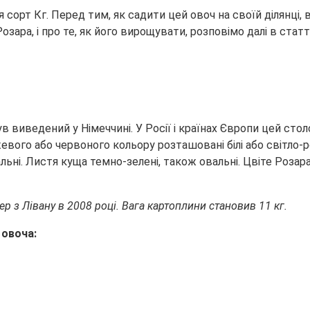
 сорт Кг. Перед тим, як садити цей овоч на своїй ділянці,
озара, і про те, як його вирощувати, розповімо далі в
статті
в виведений у Німеччині. У Росії і країнах Європи цей сто
жевого або червоного кольору розташовані білі або світло-
вальні. Листя куща темно-зелені, також овальні. Цвіте Ро
 з Лівану в 2008 році. Вага картоплини становив 11 кг.
 овоча: