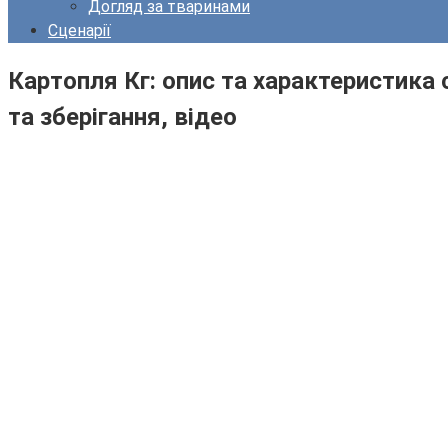
Догляд за тваринами
Сценарії
Картопля Кг: опис та характеристика
та зберігання, відео