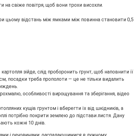
ти на свіже повітря, щоб вони трохи висохли.
 При цьому відстань між ямками між повинна становити 0,5
картопля зійде, слід проборонить грунт, щоб наповнити її
0 см, посадки треба прополоти — це не тільки видалить
тиждень.
топляних кущів грунтом і вберегти їх від шкідників, а
оплі потрібно покрити землею до підстави листя. Дану
вають кожні 10 днів.
идами і речовинами, распадающимися в лужному