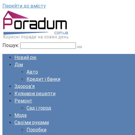
Перейти до вмісту
Пошук:
Новий рік
Дім
Авто
Кредит і банки
Здоров’я
Кулінарні рецепти
Ремонт
Сад і город
Мода
Своїми руками
Поробки