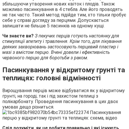
збільшуючи утворення нових квіток і плодів. Також
можливо пасинкування в 4 стебла. Але його проводять
не так часто. Такий метод підійде тим, хто тільки пробує
себе у справі догляду за перцями. Допускається
залишати не більше 5 пасинків на одному кущі.
Чи знаєте ви?
З пекучих перців готують настоянку для
стимуляції апетиту і травлення. Крім того, для лікування
деяких захворювань застосовують перцевий пластир і
мазі з вмістом перцю. Вчені довели і ефективність
червоного перцю для боротьби з раком.
Пасинкування у відкритому грунті та
теплицях: головні відмінності
Вирощування перців може відбуватися як у відкритому
грунті, на городі, так і під захистом теплиці з
полікарбонату. Проведення пасинкування в цих двох
умовах дещо різниться.
Слід розуміти, як це робити правильно і які існують