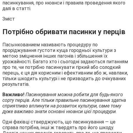
пасинкування, про нюанси і правила проведення якого
далі в статті.
Зміст
Потрібно
обривати пасинки у перців
Пасынкованием називають процедуру по
проріджування густоти куща городньої культури з
метою зміцнення інших пагонів і збільшення їх
урожайності. Багато хто і сьогодні задаються питанням
про те, чи потрібно пасинкувати гіркий або солодкий
перець, є ця дія корисним і ефективним або ж, навпаки,
тільки шкодить культурі і не призводить до очікуваних
результатів.
Важливо!
Пасинкування можна робити для будь-якого
сорту перців. Але тільки правильне пасинкування здатна
сприятливо вплинути на розвиток культури, саме тому
дуже важливо знати основні нюанси цієї процедури.
Одні фахівці стверджують, що пасинкування — це
справа потрібна, інші ж твердять про його шкоду.