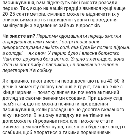
пасинкування, вам підкажуть вік і висота розсади
перцю. Так, якщо на вашій грядці з’явилися кущі вище
20-25 сантиметрів, сміливо можете відзначати їх у
список вимагають підвищеної уваги і проведення
маніпуляцій з видалення зайвих відростків.
Чи знаєте ви?
Першими одомашнити перець змогли
стародавні ацтеки і майя. Гострі плоди вони
використовували замість солі, яка була їм погано відома,
а солодкі — як овоч. У перцю було і власне божество —
Чантико, дружина бога вогню. Згідно з легендою, вона
з’їла на пост рибу з паприкою, і в покарання чоловік
перетворив її в собаку.
Як правило, такої висоти перці досягають на 40-50-й
день з моменту посіву насіння в грунт, так що вже з
кінця червня — початку липня ви почнете активний
догляд за своїми зеленими сходами. При цьому слід
пам’ятати, що не можна починати проведення
пасинкування, коли розсада ще не досягла вказаного
віку і висоти. В іншому випадку ви не тільки не
допоможете їй розвиватися, але і можете стати
винуватцем загибелі куща, так як він буде ще занадто
слабкий, щоб впоратися з такими пораненнями.