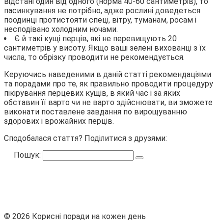
відстані один від одного (норма 40-60 сантиметрів), то
пасинкування не потрібно, адже рослині доведеться
поодинці протистояти спеці, вітру, туманам, росам і
несподівано холодним ночами.
Є й такі кущі перців, які не перевищують 20
сантиметрів у висоту. Якщо ваші зелені вихованці з їх
числа, то обрізку проводити не рекомендується.
Керуючись наведеними в даній статті рекомендаціями
та порадами про те, як правильно проводити процедуру
пікірування перцевих кущів, в який час і за яких
обставин її варто чи не варто здійснювати, ви зможете
виконати поставлене завдання по вирощуванню
здорових і врожайних перців.
Сподобалася стаття? Поділитися з друзями:
Пошук:
© 2026 Корисні поради на кожен день