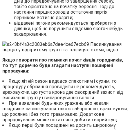
днів до передбачуваного завершення сезону,
тобто орієнтовно на початку вересня. Тоді до
настання перших холодів остаточна партія
перчиком встигне дозріти;
віддалені пагони рекомендується прибирати з
ділянки, щоб не порушити епідемію якого-небудь
захворювання.
Якщо говорити про помилки початківців городників,
то тут доречно буде згадати наступні поширені
прорахунки:
Якщо літній сезон видався спекотним і сухим, то
процедуру обрізання проводити не рекомендують,
враховуючи, що густа крона дає своєрідний захист від
висихання грунту і випаровування вологи.
При виявленні будь-яких уражень або навали
шкідників пасинкування також заборонено, враховуючи,
що рослина і без того травмовано. Додаткове
проріджування може остаточно добити хворий кущ.
Якщо перці були посаджені на досить широкому