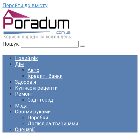
Перейти до вмісту
Пошук:
Новий рік
Дім
Авто
Кредит і банки
Здоров’я
Кулінарні рецепти
Ремонт
Сад і город
Мода
Своїми руками
Поробки
Догляд за тваринами
Сценарії