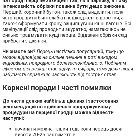
на городі перці не захищені так, як в парнику, а тому
інтенсивність обрізки повинна бути дещо знижена.
Перший, коронний бутон, також слід видалити, після
чого прорідити бічні слабкі і пошкоджені відростки, а
також сформувати крону, защипнувши кінці пагонів. Всі
маніпуляції слід проводити акуратно, намагаючись не
сильно травмувати кущі перців. Віддалені обрізки слід
прибрати з ділянки.
Чи знаєте ви?
Перець настільки популярний, тому що
мозок відповідає на сильне печіння в роті викидом
ендорфінів, природного болезаспокійливого. Побічним
ефектом цієї реакції стає відчуття ейфорії, тому деякі люди
набувають справжню залежність від гострих страв.
Корисні поради і часті помилки
До числа деяких найбільш цікавих і застосовних
рекомендацій по здійсненню проріджуючому
процедури на перцевої грядці можна віднести
наступні:
починати можна тільки тоді, коли перець досяг
висоти 20-25 сантиметрів;