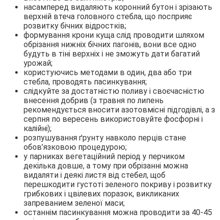
насамперед видаляють коронний бутон і зрізають
верхній втеча головного стебла, що посприяє
розвитку бічних відростків;
формування крони куща слід проводити шляхом
обрізання нижніх бічних пагонів, вони все одно
будуть в тіні верхніх і не зможуть дати багатий
урожай;
користуючись методами в один, два або три
стебла, проводять пасинкування;
слідкуйте за достатністю поливу і своєчасністю
внесення добрив (з травня по липень
рекомендується вносити азотовмісні підгодівлі, а з
серпня по вересень використовуйте фосфорні і
калійні);
розпушування ґрунту навколо перців стане
обов’язковою процедурою;
у парниках вегетаційний період у перчиком
декілька довше, а тому при обрізанні можна
видаляти і деякі листя від стебел, щоб
перешкодити густоті зеленого покриву і розвитку
грибкових і цвілевих поразок, викликаних
запреванием зеленої маси;
останнім пасинкування можна проводити за 40-45