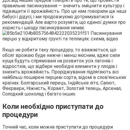
Досвід наших предків говорить про те, що провести
правильне пасинкування — значить зміцнити культуру і
підвищити її врожайність. Про це нам говорили ще наші
бабусі і дідусі, і ми продовжуємо дотримуватися їх
рекомендацій. Але варто розуміти, що єдиної думки про
користь і шкоду пасинкування немає.
Якщо не робити таку процедуру, то вважається, що
обсяг врожаю буде нижче і менш якісним, адже сили
куща будуть спрямовані на розвиток усіх пагонів і
відростків, що відбере необхідні елементи у плодів і
знизить врожайність. Проріджування підлягають всі
найбільш поширені перцеві сорти, відомі в слов’янських
країнах: Болгарський перець, Індійське літо, Салют,
Феєрверк, Ніжність, Корвет, Золотий телець, Арсенал,
Солодкий шоколад і багато інших.
Коли необхідно приступати до
процедури
Точний час, коли можна приступати до процедури