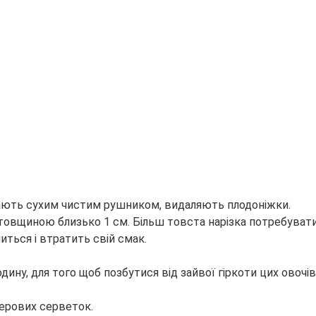
ирають сухим чистим рушником, видаляють плодоніжки.
товщиною близько 1 см. Більш товста нарізка потребуват
ться і втратить свій смак.
одину, для того щоб позбутися від зайвої гіркоти цих овочів
ерових серветок.