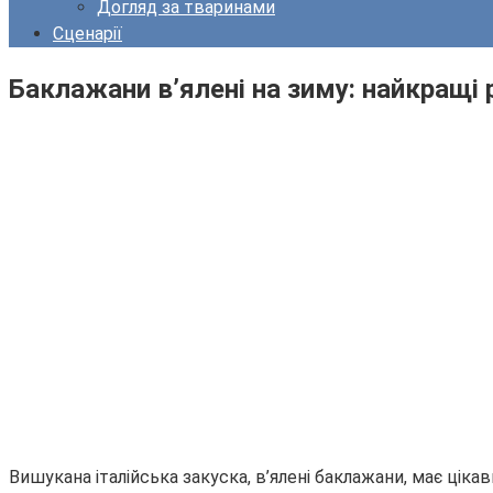
Догляд за тваринами
Сценарії
Баклажани в’ялені на зиму: найкращі
Вишукана італійська закуска, в’ялені баклажани, має ціка