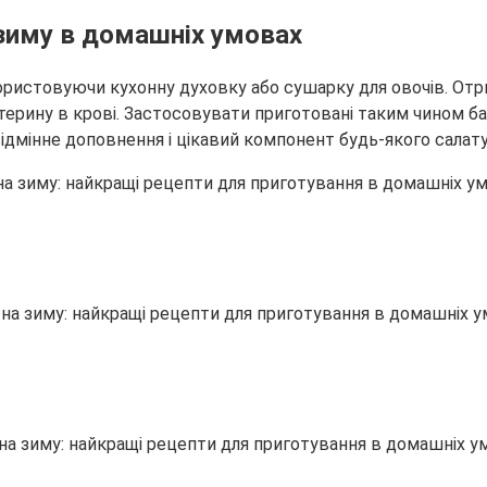
 зиму в домашніх умовах
користовуючи кухонну духовку або сушарку для овочів. От
терину в крові. Застосовувати приготовані таким чином б
е відмінне доповнення і цікавий компонент будь-якого салату