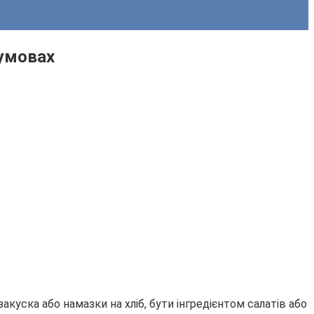
 умовах
акуска або намазки на хліб, бути інгредієнтом салатів або