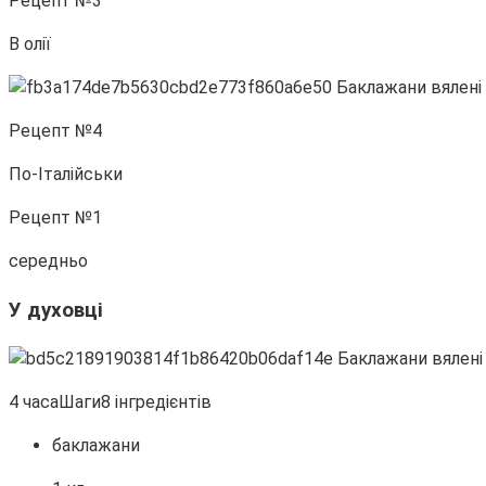
Рецепт №3
В олії
Рецепт №4
По-Італійськи
Рецепт №1
середньо
У духовці
4 часаШаги8 інгредієнтів
баклажани