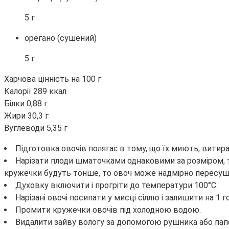
5 г
орегано (сушений)
5 г
Харчова цінність на 100 г
Калорії 289 ккал
Білки 0,88 г
Жири 30,3 г
Вуглеводи 5,35 г
Підготовка овочів полягає в тому, що їх миють, вит
Нарізати плоди шматочками однаковими за розміром, 
кружечки будуть тонше, то овоч може надмірно пересуши
Духовку включити і прогріти до температури 100°C.
Нарізані овочі посипати у мисці сіллю і залишити на 1 г
Промити кружечки овочів під холодною водою.
Видалити зайву вологу за допомогою рушника або пап