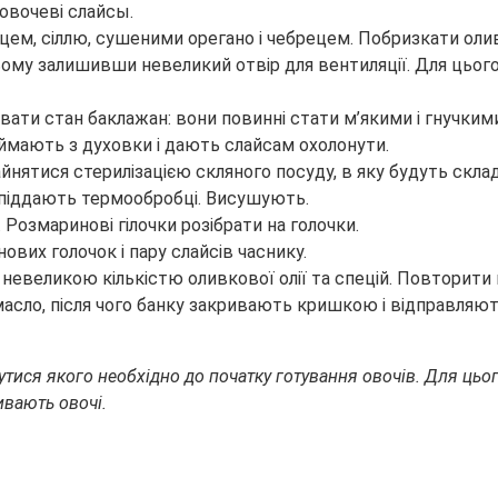
овочеві слайсы.
ем, сіллю, сушеними орегано і чебрецем. Побризкати оли
 цьому залишивши невеликий отвір для вентиляції. Для цьо
вати стан баклажан: вони повинні стати м’якими і гнучким
иймають з духовки і дають слайсам охолонути.
зайнятися стерилізацією скляного посуду, в яку будуть скла
піддають термообробці. Висушують.
Розмаринові гілочки розібрати на голочки.
нових голочок і пару слайсів часнику.
о невеликою кількістю оливкової олії та спецій. Повторит
 масло, після чого банку закривають кришкою і відправляю
ися якого необхідно до початку готування овочів. Для цьог
ивають овочі.