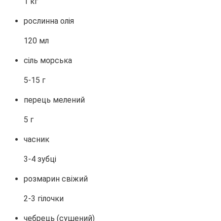
1 кг
рослинна олія
120 мл
сіль морська
5-15 г
перець мелений
5 г
часник
3-4 зубці
розмарин свіжий
2-3 гілочки
чебрець (сушений)