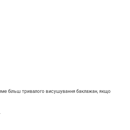
име більш тривалого висушування баклажан, якщо
.