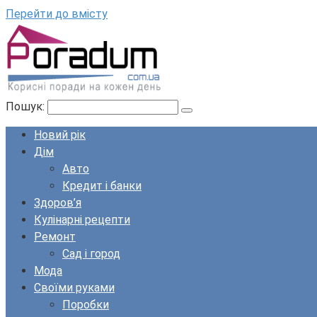
Перейти до вмісту
Пошук:
Новий рік
Дім
Авто
Кредит і банки
Здоров’я
Кулінарні рецепти
Ремонт
Сад і город
Мода
Своїми руками
Поробки