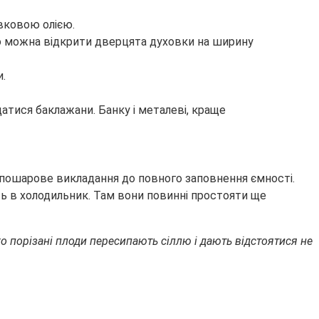
вковою олією.
го можна відкрити дверцята духовки на ширину
и.
датися баклажани. Банку і металеві, краще
и пошарове викладання до повного заповнення ємності.
ть в холодильник. Там вони повинні простояти ще
о порізані плоди пересипають сіллю і дають відстоятися не