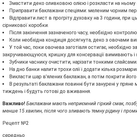
Змастити деко оливковою олією і розкласти на ньому 
Приправити баклажани спеціями: меленим чорним перц
Відправити лист в прогріту духовку на 3 години, при
сірникової коробки.
Після закінчення зазначеного часу, необхідно контролю
Коли необхідна кондиція досягнута, деко з овочами в
У той час, поки овочева заготівля остигає, необхідно 
закручивающуюся, кришку для консервації вимивають і 
Зубчики часнику очистити, нарізати тонкими слайсами. 
На дно банки налити трохи олії і додати кілька розмари
Викласти шар в’ялених баклажан, а потім покрити йог
В результаті баклажани повинні бути занурені у пряне
тиждень і будуть готові до вживання.
Важливо!
Баклажани мають неприємний гіркий смак, позбут
менше 15 хвилин, після чого зливають темну рідину і пром
Рецепт №2
середньо