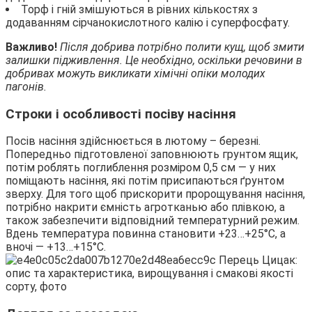
Торф і гній змішуються в рівних кількостях з
додаванням сірчанокислотного калію і суперфосфату.
Важливо!
Після добрива потрібно полити кущ, щоб змити
залишки підживлення. Це необхідно, оскільки речовини в
добривах можуть викликати хімічні опіки молодих
пагонів.
Строки і особливості посіву насіння
Посів насіння здійснюється в лютому – березні.
Попередньо підготовленої заповнюють грунтом ящик,
потім роблять поглиблення розміром 0,5 см — у них
поміщають насіння, які потім присипаються ґрунтом
зверху. Для того щоб прискорити пророщування насіння,
потрібно накрити ємність агротканью або плівкою, а
також забезпечити відповідний температурний режим.
Вдень температура повинна становити +23…+25°С, а
вночі — +13…+15°С.