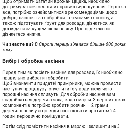
Щоб отримати багатий врожай Ціцака, необхідно
дотримуватися основних правил вирощування. Перш за
все, потрібно ознайомитися з рекомендаціями щодо
добірці насіння та їх обробки, термінами їх посіву, а
також підготувати ґрунт для розсади, дізнатися, як
доглядати за кущем після посіву. Про ці деталі ви
дізнаєтеся нижче.
Чи знаєте ви?
В Європі перець з’явився більше 600 років
тому.
Вибір і обробка насіння
Перед тим як посіяти насіння для розсади, їх необхідно
правильно вибрати і обробити.
Щоб визначити придатні примірники, можна провести
наступну процедуру: опустити їх у воду, після чого
порожні насіння спливуть. Для обробки насіння вам
знадобляться деревна зола, вода і марля. З перших двох
компонентів потрібно зробити розчин — 2 грами
деревної золи у літрі води настоювати протягом 24
годин, періодично помішувати.
Потім слід помістити насіння в марлю і залишити на 3