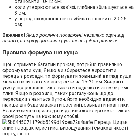
становити 10-12 см;
коли утворюються зав’язі, глибина збільшується на
3 см;
у період плодоношення глибина становить 20-25
см;
Важливо!
Якщо рослини посаджені недалеко один від
одного, в період цвітіння грунт не потрібно рихлити.
Правила формування куща
Щоб отримати багатий врожай, потрібно правильно
сформувати кущ. Якщо ви збираєтеся виростити
перець з розсади, то формувати зовнішній вигляд куща
можна після того, як він зросте на 15-20 см. Зверніть
увагу, що рослини такої висоти поділяються на окремі
гілки. Якщо в розвилці таких розгалужень ще до
пересадки з’явиться бутон, його необхідно видалити,
інакше він буде заважати рослині розвивати нові гілки.
Розгалуження призводить до високого врожаю, так як
овочі ростуть на кожному стеблі.