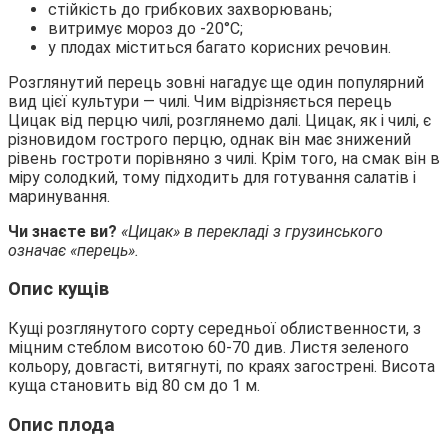
стійкість до грибкових захворювань;
витримує мороз до -20°С;
у плодах міститься багато корисних речовин.
Розглянутий перець зовні нагадує ще один популярний
вид цієї культури — чилі. Чим відрізняється перець
Цицак від перцю чилі, розглянемо далі. Цицак, як і чилі, є
різновидом гострого перцю, однак він має знижений
рівень гостроти порівняно з чилі. Крім того, на смак він в
міру солодкий, тому підходить для готування салатів і
маринування.
Чи знаєте ви?
«Цицак» в перекладі з грузинського
означає «перець».
Опис кущів
Кущі розглянутого сорту середньої облиственности, з
міцним стеблом висотою 60-70 див. Листя зеленого
кольору, довгасті, витягнуті, по краях загострені. Висота
куща становить від 80 см до 1 м.
Опис плода