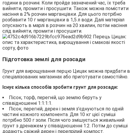
години в розчині. Коли пройде зазначений час, їх треба
вийняти, промити і просушити. Також можна помістити
насіння в 2% розчин марганцівки. Для цього потрібно
розбавити 10 г марганцівки в 1,5 л води. Далі матеріал
опускають в марлі в розчин на 20 хвилин, потім насіння
слід вийняти, промити і просушити.
Підготовка землі для розсади
Грунт для вирощування перцю Цицак можна придбати в
спеціалізованих магазинах або приготувати самостійно.
Існує кілька способів зробити грунт для розсади:
Пісок, торф, перегній, що землю беруть у
співвідношенні 1:1:1:1.
Пісок, перегній, дерен і земля з’єднуються по одній
частині кожного компонента. Для 10 кг цієї суміші
потрібно 500 г золи. Після чого змішується живильний
грунт з дренажем у співвідношенні 1:2. Потім до суміші
додають свіжий дерен і перепрілий компост.