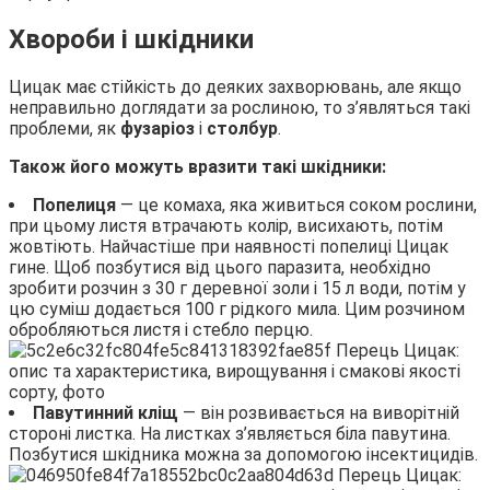
Хвороби і шкідники
Цицак має стійкість до деяких захворювань, але якщо
неправильно доглядати за рослиною, то з’являться такі
проблеми, як
фузаріоз
і
столбур
.
Також його можуть вразити такі шкідники:
Попелиця
— це комаха, яка живиться соком рослини,
при цьому листя втрачають колір, висихають, потім
жовтіють. Найчастіше при наявності попелиці Цицак
гине. Щоб позбутися від цього паразита, необхідно
зробити розчин з 30 г деревної золи і 15 л води, потім у
цю суміш додається 100 г рідкого мила. Цим розчином
обробляються листя і стебло перцю.
Павутинний кліщ
— він розвивається на виворітній
стороні листка. На листках з’являється біла павутина.
Позбутися шкідника можна за допомогою інсектицидів.