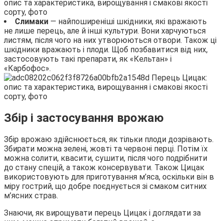
Слимаки
— найпоширеніші шкідники, які вражають
не лише перець, але й інші культури. Вони харчуються
листям, після чого на них утворюються отвори. Також ці
шкідники вражають і плоди. Щоб позбавитися від них,
застосовують такі препарати, як «Кельтан» і
«Карбофос».
Збір і застосування врожаю
Збір врожаю здійснюється, як тільки плоди дозрівають.
Збирати можна зелені, жовті та червоні перці. Потім їх
можна солити, квасити, сушити, після чого подрібнити
до стану спецій, а також консервувати. Також Цицак
використовують для приготування м’яса, оскільки він в
міру гострий, що добре поєднується зі смаком ситних
м’ясних страв.
Знаючи, як вирощувати перець Цицак і доглядати за