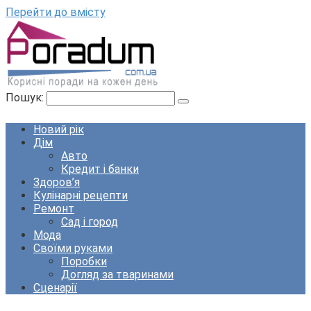
Перейти до вмісту
Пошук:
Новий рік
Дім
Авто
Кредит і банки
Здоров’я
Кулінарні рецепти
Ремонт
Сад і город
Мода
Своїми руками
Поробки
Догляд за тваринами
Сценарії