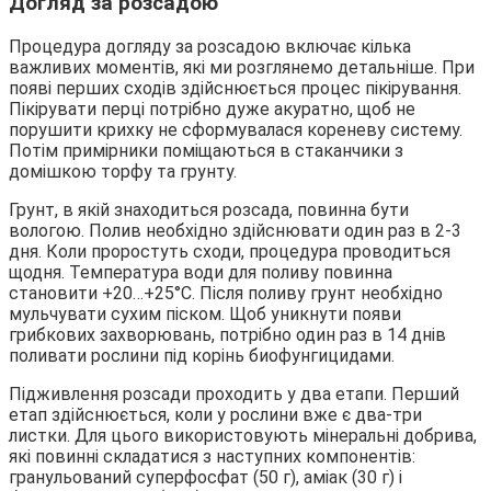
Догляд за розсадою
Процедура догляду за розсадою включає кілька
важливих моментів, які ми розглянемо детальніше. При
появі перших сходів здійснюється процес пікірування.
Пікірувати перці потрібно дуже акуратно, щоб не
порушити крихку не сформувалася кореневу систему.
Потім примірники поміщаються в стаканчики з
домішкою торфу та грунту.
Грунт, в якій знаходиться розсада, повинна бути
вологою. Полив необхідно здійснювати один раз в 2-3
дня. Коли проростуть сходи, процедура проводиться
щодня. Температура води для поливу повинна
становити +20…+25°С. Після поливу грунт необхідно
мульчувати сухим піском. Щоб уникнути появи
грибкових захворювань, потрібно один раз в 14 днів
поливати рослини під корінь биофунгицидами.
Підживлення розсади проходить у два етапи. Перший
етап здійснюється, коли у рослини вже є два-три
листки. Для цього використовують мінеральні добрива,
які повинні складатися з наступних компонентів:
гранульований суперфосфат (50 г), аміак (30 г) і