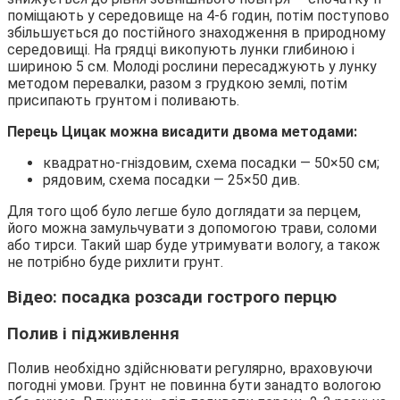
поміщають у середовище на 4-6 годин, потім поступово
збільшується до постійного знаходження в природному
середовищі. На грядці викопують лунки глибиною і
шириною 5 см. Молоді рослини пересаджують у лунку
методом перевалки, разом з грудкою землі, потім
присипають грунтом і поливають.
Перець Цицак можна висадити двома методами:
квадратно-гніздовим, схема посадки — 50×50 см;
рядовим, схема посадки — 25×50 див.
Для того щоб було легше було доглядати за перцем,
його можна замульчувати з допомогою трави, соломи
або тирси. Такий шар буде утримувати вологу, а також
не потрібно буде рихлити грунт.
Відео: посадка розсади гострого перцю
Полив і підживлення
Полив необхідно здійснювати регулярно, враховуючи
погодні умови. Грунт не повинна бути занадто вологою