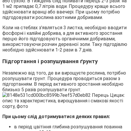
або сухою. В тиждень слід поливати перець 2-3 рази: на
1 м2 припадає 0,7 літрів води. Процедуру краще всього
здійснювати вранці або ввечері. При цьому потрібно
підгодовувати рослина азотними добривами.
Коли на стеблах з’являться 3 листка, необхідно вводити
фосфорні і калійні добрива, а для активного зростання
перцю його підгодовують органічними добривами,
використовуючи розчин деревної золи. Таку підгодівлю
необхідно здійснювати 1-2 рази в 7 днів.
Підгортання і розпушування ґрунту
Незалежно від того, де ви вирощуєте рослина, потрібно
розпушувати грунт. Процедура проводиться разом з
підгортанням. В період активного зростання необхідно
близько 5 разів розпушувати грунт.
При цьому слід дотримуватися деяких правил:
в період цвітіння глибина розпушування повинна