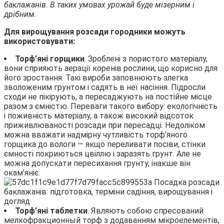
баклажанів. В таких умовах урожай буде мізерним і
дрібним.
Для вирощування розсади городники можуть
використовувати:
Торф’яні горщики
. Зроблені з пористого матеріалу,
вони сприяють аерації коренів рослини, що корисно для
його зростання. Такі вироби заповнюють злегка
зволоженим грунтом і садять в неї насіння. Підросли
сходи не пікірують, а пересаджують на постійне місце
разом з ємністю. Переваги такого вибору: екологічність
і поживність матеріалу, а також високий відсоток
приживлюваності розсади при пересадці. Недоліком
можна вважати надмірну чутливість торф’яного
горщика до вологи — якщо переливати посіви, стінки
ємності покриються цвіллю і заразять грунт. Але не
можна допускати пересихання грунту, інакше він
окам’яніє.
Торф’яні таблетки
. Являють собою спресований
мелкофракционный торф з додаванням мікроелементів,