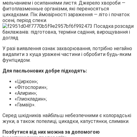
мельчанием і осипаннями листя. Джерело хвороби —
фитоплазменные організми, які переносяться
цикадками. Пік ймовірності зараження — літо і початок
осені, період спеки.
У разі виявлення ознак захворювання, потрібно негайно
видалити з куща уражені частини і обробити будь-яким
фунгіцидом.
Для пасльонових добре підходять:
«Циркон»;
«Фітоспорин»;
«Алирин»;
«Глиокладин»;
«Гамаїр».
Серед шкідників найбільш небезпечними є колорадські
жуки, а також попелиці, цикадки, капустянки, слимаки.
Позбутися від них можна за допомогою