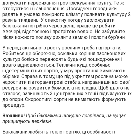
допускати пересихання і розтріскування грунту. Те ж
стосується і її заболочення. Досвідчені городники
радять в умовах помірного клімату поливати культуру 2
рази в тиждень. У спекотну погоду зволожувати
баклажани потрібно через день; краще це робити
ввечері, відстояною і прогрітою водою. Не забувайте
після кожного поливу рихлити землю і полоти бур’яни.
У період активного росту рослину треба підгортати.
Робиться це обережно, оскільки коріння пасльонових
культур болісно переносять будь-які пошкодження і
довго відновлюються. Тепличні кущі, особливо
індетермінантних сортів, у міру зростання вимагають
обрізки. Справа в тому, що під укриттям рослина може
наростити півтораметрові стебла, направивши всі свої
ресурси на розвиток біомаси, а не плодів. Щоб цього не
сталося, залишають 3 центральних втечі і підв’язують їх
до опори. Скоростиглі сорти не вимагають формують
процедур.
Важливо!
Щоб баклажани швидше дозрівали, на кущах
прищипують верхівки.
Баклажани люблять тепло і світло; ці особливості