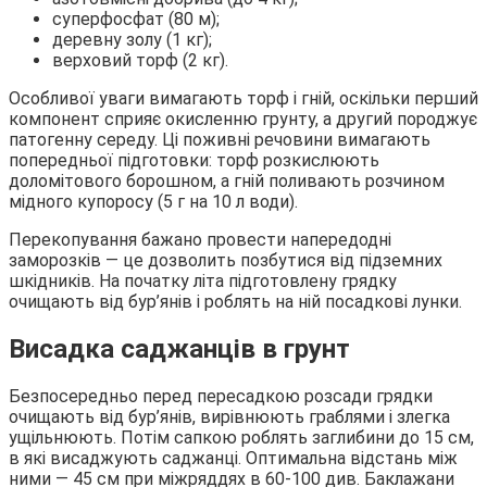
суперфосфат (80 м);
деревну золу (1 кг);
верховий торф (2 кг).
Особливої уваги вимагають торф і гній, оскільки перший
компонент сприяє окисленню грунту, а другий породжує
патогенну середу. Ці поживні речовини вимагають
попередньої підготовки: торф розкислюють
доломітового борошном, а гній поливають розчином
мідного купоросу (5 г на 10 л води).
Перекопування бажано провести напередодні
заморозків — це дозволить позбутися від підземних
шкідників. На початку літа підготовлену грядку
очищають від бур’янів і роблять на ній посадкові лунки.
Висадка саджанців в грунт
Безпосередньо перед пересадкою розсади грядки
очищають від бур’янів, вирівнюють граблями і злегка
ущільнюють. Потім сапкою роблять заглибини до 15 см,
в які висаджують саджанці. Оптимальна відстань між
ними — 45 см при міжряддях в 60-100 див. Баклажани