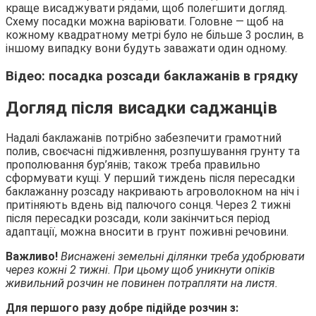
краще висаджувати рядами, щоб полегшити догляд.
Схему посадки можна варіювати. Головне — щоб на
кожному квадратному метрі було не більше 3 рослин, в
іншому випадку вони будуть заважати один одному.
Відео: посадка розсади баклажанів в грядку
Догляд після висадки саджанців
Надалі баклажанів потрібно забезпечити грамотний
полив, своєчасні підживлення, розпушування грунту та
прополювання бур’янів; також треба правильно
сформувати кущі. У перший тиждень після пересадки
баклажанну розсаду накривають агроволокном на ніч і
притіняють вдень від палючого сонця. Через 2 тижні
після пересадки розсади, коли закінчиться період
адаптації, можна вносити в грунт поживні речовини.
Важливо!
Виснажені земельні ділянки треба удобрювати
через кожні 2 тижні. При цьому щоб уникнути опіків
живильний розчин не повинен потрапляти на листя.
Для першого разу добре підійде розчин з: