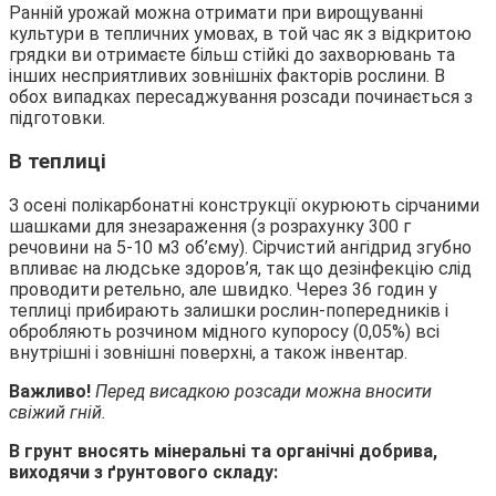
Ранній урожай можна отримати при вирощуванні
культури в тепличних умовах, в той час як з відкритою
грядки ви отримаєте більш стійкі до захворювань та
інших несприятливих зовнішніх факторів рослини. В
обох випадках пересаджування розсади починається з
підготовки.
В теплиці
З осені полікарбонатні конструкції окурюють сірчаними
шашками для знезараження (з розрахунку 300 г
речовини на 5-10 м3 об’єму). Сірчистий ангідрид згубно
впливає на людське здоров’я, так що дезінфекцію слід
проводити ретельно, але швидко. Через 36 годин у
теплиці прибирають залишки рослин-попередників і
обробляють розчином мідного купоросу (0,05%) всі
внутрішні і зовнішні поверхні, а також інвентар.
Важливо!
Перед висадкою розсади можна вносити
свіжий гній.
В грунт вносять мінеральні та органічні добрива,
виходячи з ґрунтового складу: