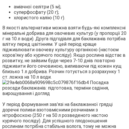
аміачної селітри (5 м);
суперфосфату (20 г);
хлористого калію (10 г).
В якості альтернативи можна взяти будь-які комплексні
мінеральні добрива для овочевих культур (у пропорції 20
г на 10 л води). Друга підгодівля для баклажанів потрібна
влітку перед цвітінням. У цей період краще
підживлювати овочеву культуру органікою (настоєм
коров’яку або курячого посліду). Якщо рослина відстає в
розвитку, не зайвим буде через 7-10 днів повторно
підживити його сечовиною, виливаючи під кожен кущ
близько 1 л добрива. Розчин готується з розрахунку 1
ст. ложка на 10 л води.
У період формування зав’язі на баклажанної грядці
доречні поливи азотовмісними розчинами з
нітрофоскою (250 г на 50 л розведеного настою
курячого посліду). Для успішного плодоношення
рослинам потрібна стабільна волога, тому не можна