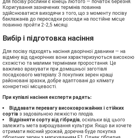
для посіву рослини є кінець лютого — початок березня.
Коригування зазначених термінів повинна
здійснюватися виходячи з того, що з моменту посіву
баклажанів до пересадки розсади на постійне місце
повинно пройти 2-2,5 місяці.
Вибір і підготовка насіння
Для посіву підходять насіння дворічної давнини — на
відміну від однорічних вони характеризуються високою
схожістю та малими термінами проростання. Це
важливо врахувати при домашньої заготівлі
посадкового матеріалу. З покупних зерен кращі
районовані зразки, добре адаптовані до клімату
конкретної місцевості.
При купівлі насіння експерти радять:
Віддавати перевагу високоврожайних і стійких
сортів
з задовільною лежкістю плодів.
Відрізняти сорту від гібридів
, оскільки від цього
залежить мета вирощування культури. Якщо ви хочете
отримати якісний урожай, доречна буде покупка
гібридних зерен з маркуванням F1. Однак гібридна