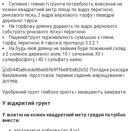
Суглинні і глинисті грунти потребують внесення на
кожен квадратний метр площі по відру перегною,
річкового піску, 2 відра верхового торфу і піввідра
деревної тирси.
На торфову ділянку додають по відру дернового
субстрату, річкового піску і перегною.
Піщаний ґрунт підживлюють сумішшю з глини,
торфу, перегною й тирси в пропорції 3:2:2:1.
На будь-якій ділянці не зайвим буде поживний склад
з 2 склянок деревної золи, 15 г сечовини, 30 г
суперфосфату і 45 г сульфату калію.
Удобрений грунт глибоко орють і залишають зимувати.
У відкритий грунт
У жовтні на кожен квадратний метр грядки потрібно
внести:
азотовмісні добрива (до 4 кг);