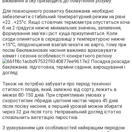
вживання в їжу призводить до помутніння розуму
.
Для повноцінного розвитку баклажанів необхідно
забезпечити стабільний температурний режим на рівні
+22…+25°с. Якщо стовпчик термометра опуститься хоча
б на 2 градуси нижче мінімальних значень, запилення,
формування зав’язі і ріст куща призупиняться. Коли
сходи опиняться в середовищі з температурою нижче
+15°С, плодоношення взагалі чекати не варто, тому при
посіві баклажанових насіння важливо враховувати
клімат і сезонні особливості конкретного регіону.
Також не потрібно забувати про період технічної
стиглості плодів, який, залежно від сорту, лежить в
межах 80-150 днів. При сприятливих умовах у
скоростиглих гібридів цвітіння настає через 45 днів
після посіву насіння, а перший урожай можна збирати
через 32 дні після того. Неправильний догляд істотно
сповільнить вегетацію паростків.
З урахуванням цих особливостей найкращим періодом