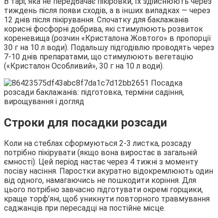
В тарі, яка не передбачає пікіровки, їх здійснюють через
тиждень після появи сходів, а в інших випадках — через
12 днів після пікірування. Спочатку для баклажанів
корисні фосфорні добрива, які стимулюють розвиток
кореневища (розчин «Кристалона Жовтого» в пропорції
30 г на 10 л води). Подальшу підгодівлю проводять через
7-10 днів препаратами, що стимулюють вегетацію
(«Кристалон Особливий», 30 г на 10 л води).
Строки для посадки розсади
Коли на стеблах сформуються 2-3 листка, розсаду
потрібно пікірувати (якщо вона виростає в загальній
ємності). Цей період настає через 4 тижні з моменту
посіву насіння. Паростки акуратно відокремлюють один
від одного, намагаючись не пошкодити коріння. Для
цього потрібно завчасно підготувати окремі горщики,
краще торф’яні, щоб уникнути повторного травмування
саджанців при пересадці на постійне місце.