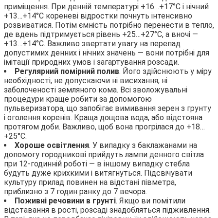
приміщення. При денній температурі +16…+17°С і нічний
+13…+14°С кореневі відростки почнуть інтенсивно
розвиватися. Потім ємність потрібно перенести в тепло,
де вдень підтримується рівень +25…+27°С, а вночі —
+13…+14°С. Важливо звертати увагу на перепад
допустимих денних і нічних значень — вони потрібні для
імітації природних умов і загартування розсади.
Регулярний помірний полив
. Його здійснюють у міру
необхідності, не допускаючи ні висихання, ні
заболоченості земляного кома. Всі зволожувальні
процедури краще робити за допомогою
пульверизатора, що запобігає вимивання зерен з грунту
і оголення коренів. Краща дощова вода, або відстояна
протягом доби. Важливо, щоб вона прогрілася до +18…
+25°С.
Хороше освітлення
. У випадку з баклажанами на
допомогу городникові прийдуть лампи денного світла
при 12-годинній роботі — в іншому випадку стебла
будуть дуже крихкими і витягнуться. Підсвічувати
культуру прилад повинен на відстані півметра,
приблизно з 7 годин ранку до 7 вечора.
Поживні речовини в грунті
. Якщо ви помітили
відставання в рості, розсаді знадобляться підживлення.