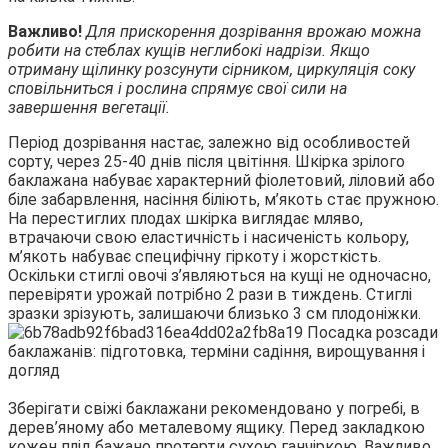
Важливо!
Для прискорення дозрівання врожаю можна
робити на стеблах кущів неглибокі надрізи. Якщо
отриману щілинку розсунути сірником, циркуляція соку
сповільниться і рослина спрямує свої сили на
завершення вегетації.
Період дозрівання настає, залежно від особливостей
сорту, через 25-40 днів після цвітіння. Шкірка зрілого
баклажана набуває характерний фіолетовий, ліловий або
біле забарвлення, насіння біліють, м’якоть стає пружною.
На перестиглих плодах шкірка виглядає мляво,
втрачаючи свою еластичність і насиченість кольору,
м’якоть набуває специфічну гіркоту і жорсткість.
Оскільки стиглі овочі з’являються на кущі не одночасно,
перевіряти урожай потрібно 2 рази в тиждень. Стиглі
зразки зрізують, залишаючи близько 3 см плодоніжки.
Зберігати свіжі баклажани рекомендовано у погребі, в
дерев’яному або металевому ящику. Перед закладкою
кожен плід бажано протерти сухою ганчіркою. Важливо,