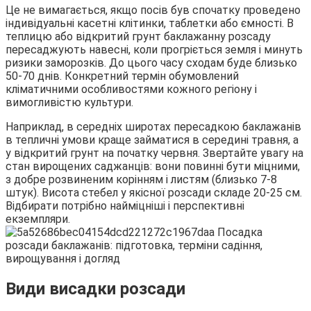
Це не вимагається, якщо посів був спочатку проведено
індивідуальні касетні клітинки, таблетки або ємності. В
теплицю або відкритий грунт баклажанну розсаду
пересаджують навесні, коли прогріється земля і минуть
ризики заморозків. До цього часу сходам буде близько
50-70 днів. Конкретний термін обумовлений
кліматичними особливостями кожного регіону і
вимогливістю культури.
Наприклад, в середніх широтах пересадкою баклажанів
в тепличні умови краще займатися в середині травня, а
у відкритий грунт на початку червня. Звертайте увагу на
стан вирощених саджанців: вони повинні бути міцними,
з добре розвиненим корінням і листям (близько 7-8
штук). Висота стебел у якісної розсади складе 20-25 см.
Відбирати потрібно найміцніші і перспективні
екземпляри.
Види висадки розсади