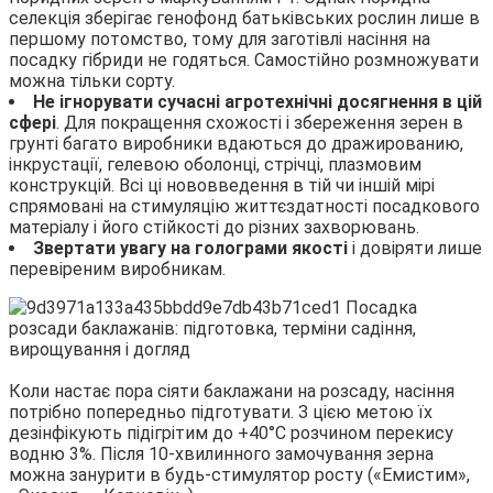
селекція зберігає генофонд батьківських рослин лише в
першому потомство, тому для заготівлі насіння на
посадку гібриди не годяться. Самостійно розмножувати
можна тільки сорту.
Не ігнорувати сучасні агротехнічні досягнення в цій
сфері
. Для покращення схожості і збереження зерен в
грунті багато виробники вдаються до дражированию,
інкрустації, гелевою оболонці, стрічці, плазмовим
конструкцій. Всі ці нововведення в тій чи іншій мірі
спрямовані на стимуляцію життєздатності посадкового
матеріалу і його стійкості до різних захворювань.
Звертати увагу на голограми якості
і довіряти лише
перевіреним виробникам.
Коли настає пора сіяти баклажани на розсаду, насіння
потрібно попередньо підготувати. З цією метою їх
дезінфікують підігрітим до +40°С розчином перекису
водню 3%. Після 10-хвилинного замочування зерна
можна занурити в будь-стимулятор росту («Емистим»,