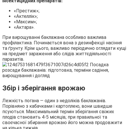
інсектицидних препаратів:
«Престиж»;
«Актеллік»;
«Максим»;
«Актара».
При вирощуванні баклажана особливо важлива
профілактика. Починається вона з дезинфекції насіння
та ґрунту. Крім цього, важливо періодично оглядати кущі
на предмет зараження або слідів життєдіяльності
паразитів.
Збір і зберігання врожаю
Лежкість погана — один з недоліків баклажанів.
Порівняно з кабачками і картоплею, вони швидше
псуються. Максимальний термін зберігання свіжих
плодів становить 4-5 місяців; при правильної та
своєчасної збирання врожаю його можна продовжити
на кілька тижнів.