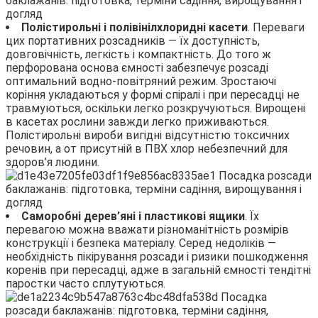
Полістирольні і полівінілхлоридні касети
. Переваги
цих портативних розсадників — їх доступність,
довговічність, легкість і компактність. До того ж
перфорована основа ємності забезпечує розсаді
оптимальний водно-повітряний режим. Зростаючі
коріння укладаються у формі спіралі і при пересадці не
травмуються, оскільки легко розкручуються. Вирощені
в касетах рослини завжди легко приживаються.
Полістирольні вироби вигідні відсутністю токсичних
речовин, а от присутній в ПВХ хлор небезпечний для
здоров’я людини.
Саморобні дерев’яні і пластикові ящики
. Їх
перевагою можна вважати різноманітність розмірів
конструкції і безпека матеріалу. Серед недоліків —
необхідність пікірування розсади і ризики пошкодження
коренів при пересадці, адже в загальній ємності тендітні
паростки часто сплутуються.