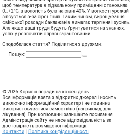
щоб температура в підвальному приміщенні становила
0…+2°С, а вологість була на рівні 40%. У вогкості урожай
зіпсується з-за сірої гнилі. Таким чином, вирощування
свійської розсади баклажанів вимагає терпіння і зусиль.
Але якщо ваші труди будуть ґрунтуватися на знаннях,
успіх у розпочатій справі гарантований.
Сподобалася стаття? Поділитися з друзями:
Пошук:
© 2026 Корисні поради на кожен день
Вся інформація взята з відкритих джерел і носить
виключно інформаційний характер і не повинна
використовуватися самостійно (наприклад, для
лікування). При копіюванні залишайте посилання.
Адміністрація сайту не несе відповідальність за
достовірність розміщеної інформації.
Контакти
|
Політика конфіденційності