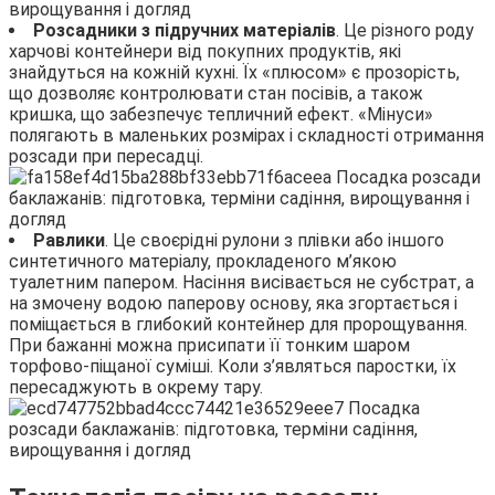
Розсадники з підручних матеріалів
. Це різного роду
харчові контейнери від покупних продуктів, які
знайдуться на кожній кухні. Їх «плюсом» є прозорість,
що дозволяє контролювати стан посівів, а також
кришка, що забезпечує тепличний ефект. «Мінуси»
полягають в маленьких розмірах і складності отримання
розсади при пересадці.
Равлики
. Це своєрідні рулони з плівки або іншого
синтетичного матеріалу, прокладеного м’якою
туалетним папером. Насіння висівається не субстрат, а
на змочену водою паперову основу, яка згортається і
поміщається в глибокий контейнер для пророщування.
При бажанні можна присипати її тонким шаром
торфово-піщаної суміші. Коли з’являться паростки, їх
пересаджують в окрему тару.