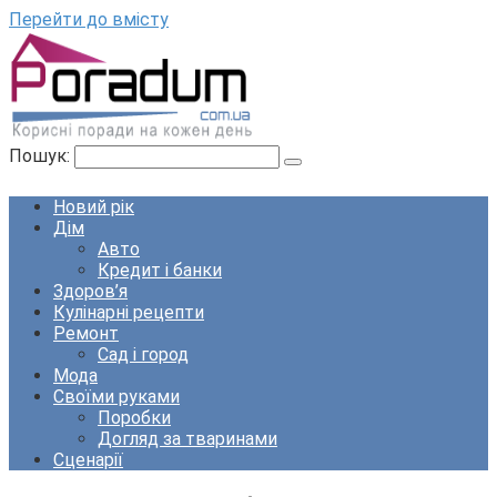
Перейти до вмісту
Пошук:
Новий рік
Дім
Авто
Кредит і банки
Здоров’я
Кулінарні рецепти
Ремонт
Сад і город
Мода
Своїми руками
Поробки
Догляд за тваринами
Сценарії