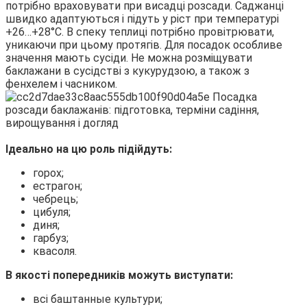
потрібно враховувати при висадці розсади. Саджанці
швидко адаптуються і підуть у ріст при температурі
+26…+28°С. В спеку теплиці потрібно провітрювати,
уникаючи при цьому протягів. Для посадок особливе
значення мають сусіди. Не можна розміщувати
баклажани в сусідстві з кукурудзою, а також з
фенхелем і часником.
Ідеально на цю роль підійдуть:
горох;
естрагон;
чебрець;
цибуля;
диня;
гарбуз;
квасоля.
В якості попередників можуть виступати:
всі баштанные культури;