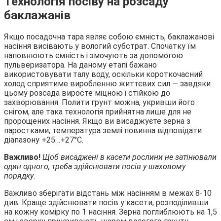
Технологія посіву на розсаду
баклажанів
Якщо посадочна тара являє собою ємність, баклажанові
насіння висівають у вологий субстрат. Спочатку їм
наповнюють ємність і змочують за допомогою
пульверизатора. На даному етапі бажано
використовувати талу воду, оскільки короткочасний
холод сприятиме виробленню життєвих сил — завдяки
цьому розсада виросте міцною і стійкою до
захворювання. Полити грунт можна, укривши його
снігом, але така технологія прийнятна лише для не
пророщених насіння. Якщо ви висаджуєте зерна з
паростками, температура землі повинна відповідати
діапазону +25…+27°С.
Важливо!
Щоб висаджені в касети рослини не затінювали
один одного, треба здійснювати посів у шаховому
порядку
.
Важливо зберігати відстань між насінням в межах 8-10
див. Краще здійснювати посів у касети, розподіливши
на кожну комірку по 1 насіння. Зерна поглиблюють на 1,5