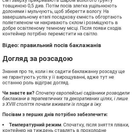
см і зверху прикривають шаром вологого грунту
товщиною 0,5 див. Потім посів злегка ущільнюють
долонями і мульчують, щоб зберегти вологу. На
завершальному етапі посадкову ємність обгортають
поліетиленом чи накривають склом і розміщують в
добре освітленому темному місці. Після появи сходів
контейнер потрібно перемістити на світло.
Відео: правильний посів баклажанів
Догляд за розсадою
Знання про те, коли і як садити баклажанну розсаду ще
не гарантують успіх у її вирощуванні, адже тут не
останню роль відіграє догляд.
Чи знаєте ви?
Спочатку європейські садівники розводили
баклажани в терапевтичних та декоративних цілях, і лише
з XVIII століття почали вживати їх плоди в їжу.
Посівам з перших днів потрібно забезпечити:
Температурний режим
. Спочатку, після зняття плівки,
контейнер на тиждень ставлять в прохолодне