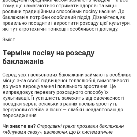
тому, що намагаються отримати здорові та міцні
рослини традиційними способами посіву насіння. До
баклажанів потрібен
особливий підхід. Дізнайтеся, як
правильно посадити і виростити розсаду цієї культури,
які тут агротехнічні тонкощі і особливості догляду.
Зміст
Терміни посіву на розсаду
баклажанів
Серед усіх пасльонових баклажани займають особливе
місце з-за своєї підвищеної теплолюбні, вимогливості
до умов вирощування і повільного зростання. Це
виправдовує перевагу розсадного способу їх
культивації. Її успішність залежить від своєчасності
посадки зерен, оскільки з ранніх посівів зростуть
переросли стебла, а пізніх — слабкі і неадаптовані до
пересадження.
Чи знаєте ви?
Стародавні греки прозвали баклажани
«яблуками сказу», вважаючи, що їх систематичне