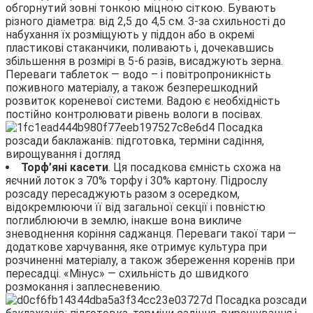
обгорнутий зовні тонкою міцною сіткою. Бувають
різного діаметра: від 2,5 до 4,5 см. З-за схильності до
набухання їх розміщують у піддон або в окремі
пластикові стаканчики, поливають і, дочекавшись
збільшення в розмірі в 5-6 разів, висаджують зерна.
Переваги таблеток — водо – і повітропроникність
поживного матеріалу, а також безперешкодний
розвиток кореневої системи. Вадою є необхідність
постійно контролювати рівень вологи в посівах.
Торф’яні касети
. Ця посадкова ємність схожа на
яєчний лоток з 70% торфу і 30% картону. Підрослу
розсаду пересаджують разом з осередком,
відокремлюючи її від загальної секції і повністю
поглиблюючи в землю, інакше вона викличе
зневоднення коріння саджанця. Переваги такої тари —
додаткове харчування, яке отримує культура при
розчиненні матеріалу, а також збереження коренів при
пересадці. «Мінус» — схильність до швидкого
розмокання і заплесневению.