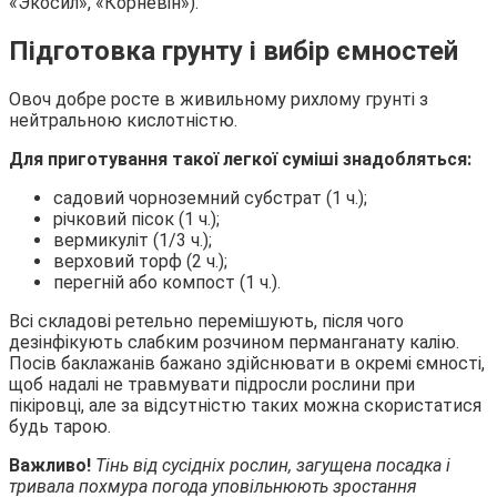
«Экосил», «Корневін»).
Підготовка грунту і вибір ємностей
Овоч добре росте в живильному рихлому грунті з
нейтральною кислотністю.
Для приготування такої легкої суміші знадобляться:
садовий чорноземний субстрат (1 ч.);
річковий пісок (1 ч.);
вермикуліт (1/3 ч.);
верховий торф (2 ч.);
перегній або компост (1 ч.).
Всі складові ретельно перемішують, після чого
дезінфікують слабким розчином перманганату калію.
Посів баклажанів бажано здійснювати в окремі ємності,
щоб надалі не травмувати підросли рослини при
пікіровці, але за відсутністю таких можна скористатися
будь тарою.
Важливо!
Тінь від сусідніх рослин, загущена посадка і
тривала похмура погода уповільнюють зростання