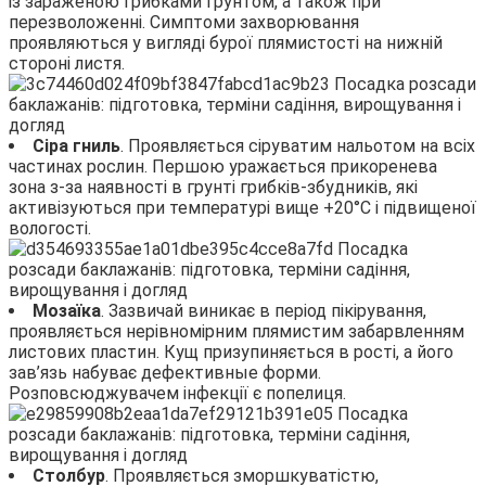
із зараженою грибками грунтом, а також при
перезволоженні. Симптоми захворювання
проявляються у вигляді бурої плямистості на нижній
стороні листя.
Сіра гниль
. Проявляється сіруватим нальотом на всіх
частинах рослин. Першою уражається прикоренева
зона з-за наявності в грунті грибків-збудників, які
активізуються при температурі вище +20°С і підвищеної
вологості.
Мозаїка
. Зазвичай виникає в період пікірування,
проявляється нерівномірним плямистим забарвленням
листових пластин. Кущ призупиняється в рості, а його
зав’язь набуває дефективные форми.
Розповсюджувачем інфекції є попелиця.
Столбур
. Проявляється зморшкуватістю,