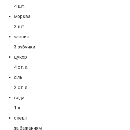
4 шт.
морква
2 шт.
часник
3 зубчики
цукор
4 ст. л.
сіль
2 ст. л.
вода
1 л
спеції
за бажанням