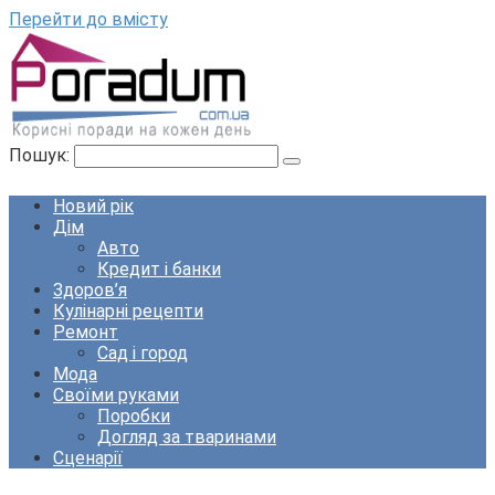
Перейти до вмісту
Пошук:
Новий рік
Дім
Авто
Кредит і банки
Здоров’я
Кулінарні рецепти
Ремонт
Сад і город
Мода
Своїми руками
Поробки
Догляд за тваринами
Сценарії