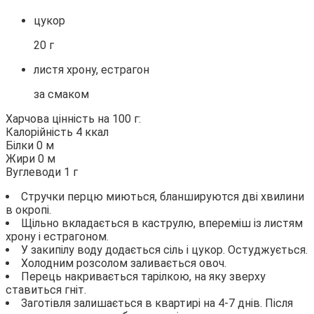
цукор
20 г
листя хрону, естрагон
за смаком
Харчова цінність на 100 г:
Калорійність 4 ккал
Білки 0 м
Жири 0 м
Вуглеводи 1 г
Стручки перцю миються, бланшируются дві хвилини
в окропі.
Щільно вкладається в каструлю, впереміш із листям
хрону і естрагоном.
У закипілу воду додається сіль і цукор. Остуджується.
Холодним розсолом заливається овоч.
Перець накривається тарілкою, на яку зверху
ставиться гніт.
Заготівля залишається в квартирі на 4-7 днів. Після