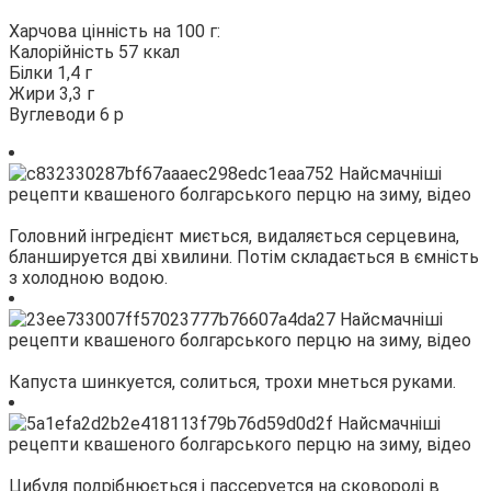
Харчова цінність на 100 г:
Калорійність 57 ккал
Білки 1,4 г
Жири 3,3 г
Вуглеводи 6 р
Головний інгредієнт миється, видаляється серцевина,
бланшируется дві хвилини. Потім складається в ємність
з холодною водою.
Капуста шинкуется, солиться, трохи мнеться руками.
Цибуля подрібнюється і пассеруется на сковороді в