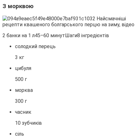
З морквою
2 банки на 1 л45–60 минутШаги8 інгредієнтів
солодкий перець
3 кг
цибуля
500 г
морква
300 г
часник
10 зубчиків
сіль