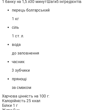
1 банку на 1,5 л30 минутШаги5 інгредієнтів
перець болгарський
1 кг
сіль
1 ст. л.
вода
до заповнення
часник
3 зубчики
прянощі
за смаком
Харчова цінність на 100 г:
Калорійність 25 ккал
Білки 1 г