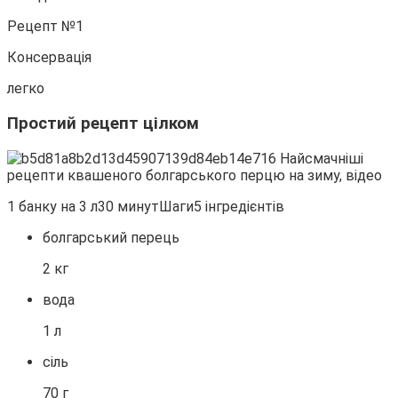
Рецепт №1
Консервація
легко
Простий рецепт цілком
1 банку на 3 л30 минутШаги5 інгредієнтів
болгарський перець
2 кг
вода
1 л
сіль
70 г