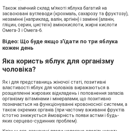
Також хімічний склад м’якоті яблука багатий на
засвоювані вуглеводи (крохмаль, сахарозу та фруктозу),
незамінні (наприклад, валін, аргінін) і замінні (аланін,
гліцин, серин, цистеїн) амінокислоти, жирні кислоти
Омега-3 і Омега-6.
Відео: Що буде якщо з’їдати по три яблука
кожен день
Яка користь яблук для організму
чоловіка?
Як і для представниць жіночої статі, позитивні
властивості яблук для чоловіків виражаються в
розщепленні жирових відкладень і поповнення запасів
організму вітамінами і мінералами, що позитивно
позначається на функціонуванні кровоносної системи, а
також окремих органів (при частому вживанні фруктів
істотно знижується ймовірність появи астми і будь-
яких серцево-судинних проблем).