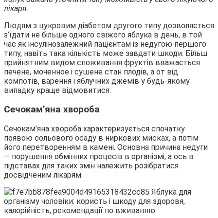
лікаря.
Людям з цукровим діабетом другого типу дозволяється
з’їдати не більше одного свіжого яблука в день, в той
час як інсулінозалежний пацієнтам із недугою першого
типу, навіть така кількість може завдати шкоди. Більш
прийнятним видом споживання фруктів вважається
печене, моченное і сушене стан плодів, а от від
компотів, варення і яблучних джемів у будь-якому
випадку краще відмовитися.
Сечокам’яна хвороба
Сечокам’яна хвороба характеризується спочатку
появою сольового осаду в ниркових мисках, а потім
його перетворенням в камені. Основна причина недуги
— порушення обмінних процесів в організмі, а ось в
підставах для таких змін належить розібратися
досвідченим лікарям.