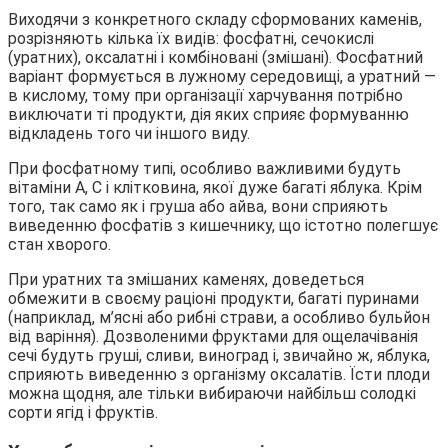
Виходячи з конкретного складу сформованих каменів,
розрізняють кілька їх видів: фосфатні, сечокислі
(уратних), оксалатні і комбіновані (змішані). Фосфатний
варіант формується в лужному середовищі, а уратний —
в кислому, тому при організації харчування потрібно
виключати ті продукти, дія яких сприяє формуванню
відкладень того чи іншого виду.
При фосфатному типі, особливо важливими будуть
вітаміни А, С і клітковина, якої дуже багаті яблука. Крім
того, так само як і груша або айва, вони сприяють
виведенню фосфатів з кишечнику, що істотно полегшує
стан хворого.
При уратних та змішаних каменях, доведеться
обмежити в своєму раціоні продукти, багаті пуринами
(наприклад, м’ясні або рибні страви, а особливо бульйон
від варіння). Дозволеними фруктами для ощелачіванія
сечі будуть груші, сливи, виноград і, звичайно ж, яблука,
сприяють виведенню з організму оксалатів. Їсти плоди
можна щодня, але тільки вибираючи найбільш солодкі
сорти ягід і фруктів.