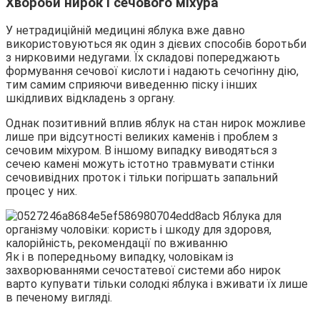
Хвороби нирок і сечового міхура
У нетрадиційній медицині яблука вже давно
використовуються як один з дієвих способів боротьби
з нирковими недугами. Їх складові попереджають
формування сечової кислоти і надають сечогінну дію,
тим самим сприяючи виведенню піску і інших
шкідливих відкладень з органу.
Однак позитивний вплив яблук на стан нирок можливе
лише при відсутності великих каменів і проблем з
сечовим міхуром. В іншому випадку виводяться з
сечею камені можуть істотно травмувати стінки
сечовивідних проток і тільки погіршать запальний
процес у них.
Як і в попередньому випадку, чоловікам із
захворюваннями сечостатевої системи або нирок
варто купувати тільки солодкі яблука і вживати їх лише
в печеному вигляді.