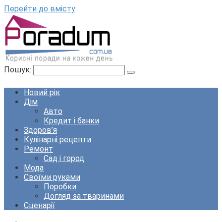
Перейти до вмісту
Пошук:
Новий рік
Дім
Авто
Кредит і банки
Здоров’я
Кулінарні рецепти
Ремонт
Сад і город
Мода
Своїми руками
Поробки
Догляд за тваринами
Сценарії