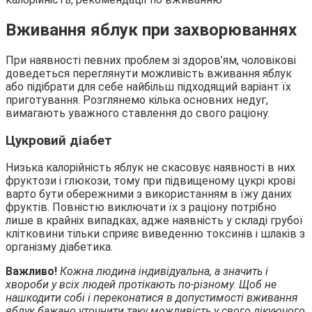
Вживання яблук при захворюваннях
При наявності певних проблем зі здоров’ям, чоловікові
доведеться переглянути можливість вживання яблук
або підібрати для себе найбільш підходящий варіант їх
приготування. Розглянемо кілька основних недуг,
вимагають уважного ставлення до свого раціону.
Цукровий діабет
Низька калорійність яблук не скасовує наявності в них
фруктози і глюкози, тому при підвищеному цукрі крові
варто бути обережними з використанням в їжу даних
фруктів. Повністю виключати їх з раціону потрібно
лише в крайніх випадках, адже наявність у складі грубої
клітковини тільки сприяє виведенню токсинів і шлаків з
організму діабетика.
Важливо!
Кожна людина індивідуальна, а значить і
хвороби у всіх людей протікають по-різному. Щоб не
нашкодити собі і переконатися в допустимості вживання
яблук бажано уточнити таку можливість у свого лікуючого