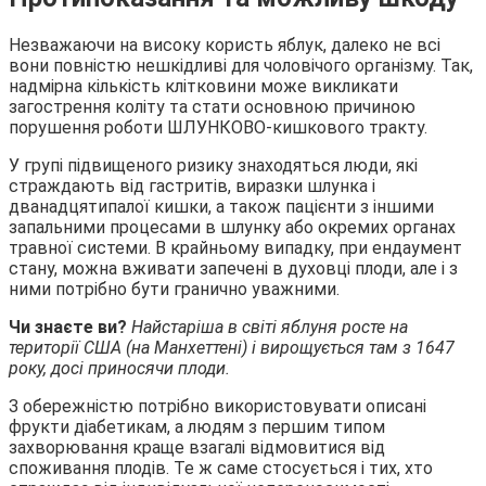
Незважаючи на високу користь яблук, далеко не всі
вони повністю нешкідливі для чоловічого організму. Так,
надмірна кількість клітковини може викликати
загострення коліту та стати основною причиною
порушення роботи ШЛУНКОВО-кишкового тракту.
У групі підвищеного ризику знаходяться люди, які
страждають від гастритів, виразки шлунка і
дванадцятипалої кишки, а також пацієнти з іншими
запальними процесами в шлунку або окремих органах
травної системи. В крайньому випадку, при ендаумент
стану, можна вживати запечені в духовці плоди, але і з
ними потрібно бути гранично уважними.
Чи знаєте ви?
Найстаріша в світі яблуня росте на
території США (на Манхеттені) і вирощується там з 1647
року, досі приносячи плоди.
З обережністю потрібно використовувати описані
фрукти діабетикам, а людям з першим типом
захворювання краще взагалі відмовитися від
споживання плодів. Те ж саме стосується і тих, хто