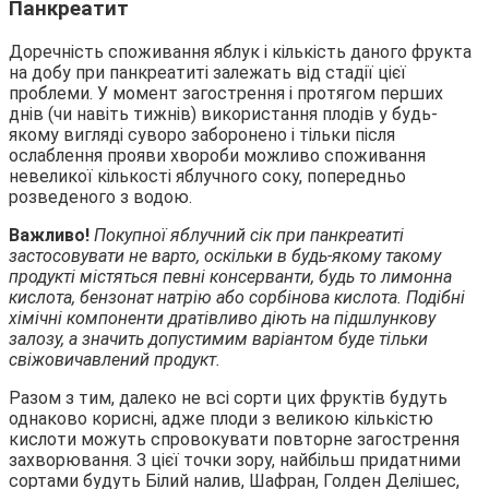
Панкреатит
Доречність споживання яблук і кількість даного фрукта
на добу при панкреатиті залежать від стадії цієї
проблеми. У момент загострення і протягом перших
днів (чи навіть тижнів) використання плодів у будь-
якому вигляді суворо заборонено і тільки після
ослаблення прояви хвороби можливо споживання
невеликої кількості яблучного соку, попередньо
розведеного з водою.
Важливо!
Покупної яблучний сік при панкреатиті
застосовувати не варто, оскільки в будь-якому такому
продукті містяться певні консерванти, будь то лимонна
кислота, бензонат натрію або сорбінова кислота. Подібні
хімічні компоненти дратівливо діють на підшлункову
залозу, а значить допустимим варіантом буде тільки
свіжовичавлений продукт.
Разом з тим, далеко не всі сорти цих фруктів будуть
однаково корисні, адже плоди з великою кількістю
кислоти можуть спровокувати повторне загострення
захворювання. З цієї точки зору, найбільш придатними
сортами будуть Білий налив, Шафран, Голден Делішес,