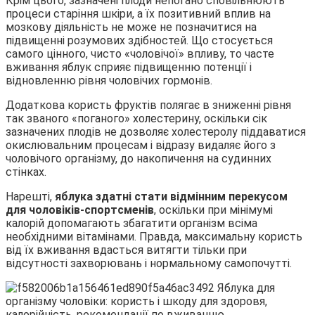
Крім цього, зазначені плоди непогано сповільнюють
процеси старіння шкіри, а їх позитивний вплив на
мозкову діяльність не може не позначитися на
підвищенні розумових здібностей. Що стосується
самого цінного, чисто «чоловічої» впливу, то часте
вживання яблук сприяє підвищенню потенції і
відновленню рівня чоловічих гормонів.
Додаткова користь фруктів полягає в зниженні рівня
так званого «поганого» холестерину, оскільки сік
зазначених плодів не дозволяє холестеролу піддаватися
окислювальним процесам і відразу видаляє його з
чоловічого організму, до накопичення на судинних
стінках.
Нарешті,
яблука здатні стати відмінним перекусом
для чоловіків-спортсменів
, оскільки при мінімумі
калорій допомагають збагатити організм всіма
необхідними вітамінами. Правда, максимальну користь
від їх вживання вдасться витягти тільки при
відсутності захворювань і нормальному самопочутті.