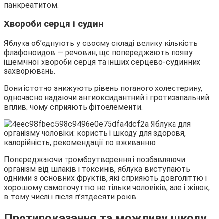
панкреатитом.
Хвороби серця і судин
Яблука об’єднують у своєму складі велику кількість
флафоноидов — речовин, що попереджають появу
ішемічної хвороби серця та інших серцево-судинних
захворювань.
Вони істотно знижують рівень поганого холестерину,
одночасно надаючи антиоксидантний і протизапальний
вплив, чому сприяють фітоелементи.
Попереджаючи тромбоутворення і позбавляючи
організм від шлаків і токсинів, яблука виступають
одними з основних фруктів, які сприяють довголіттю і
хорошому самопочуттю не тільки чоловіків, але і жінок,
в тому числі і після п’ятдесяти років.
Протипоказання та можливу шкоду