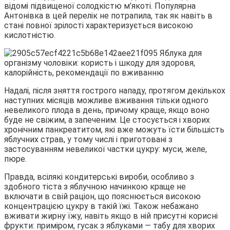
відомі підвищеної солодкістю м’якоті. Популярна
Антонівка в цей перелік не потрапила, так як навіть в
стані повної зрілості характеризується високою
кислотністю.
Надалі, після зняття гострого нападу, протягом декількох
наступних місяців можливе вживання тільки одного
невеликого плода в день, причому краще, якщо воно
буде не свіжим, а запеченим. Це стосується і хворих
хронічним панкреатитом, які вже можуть їсти більшість
яблучних страв, у тому числі і приготовані з
застосуванням невеликої частки цукру: муси, желе,
пюре.
Правда, всілякі кондитерські вироби, особливо з
здобного тіста з яблучною начинкою краще не
включати в свій раціон, що пояснюється високою
концентрацією цукру в такій їжі. Також небажано
вживати жирну їжу, навіть якщо в ній присутні корисні
фрукти: приміром, гусак з яблуками — табу для хворих