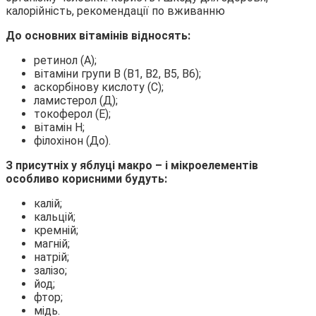
До основних вітамінів відносять:
ретинол (А);
вітаміни групи В (В1, В2, В5, В6);
аскорбінову кислоту (С);
ламистерол (Д);
токоферол (Е);
вітамін Н;
філохінон (До).
З присутніх у яблуці макро – і мікроелементів
особливо корисними будуть:
калій;
кальцій;
кремній;
магній;
натрій;
залізо;
йод;
фтор;
мідь.