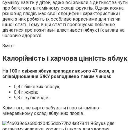
сумніву навіть у дітей, адже всі звикли з дитинства чути
про багатому вітамінному складі фруктів. Однак кожна
різновид плодів має свої специфічні характеристики і
деякі з них роблять їх особливо корисними для тієї чи
іншої статі. Тому в цій статті пропонуємо побільше
дізнатися про позитивні властивості яблук і їх вплив на
чоловіче здоров’я.
Зміст
Калорійність і харчова цінність яблук
На 100 г свіжих яблук припадає всього 47 ккал, а
співвідношення БЖУ розподілено таким чином:
0,4 г білкових сполук;
0,4 г жирів;
9,8 г вуглеводів.
Крім того, не варто забувати і про вітамінно-
мінеральному складі яблучних плодів.