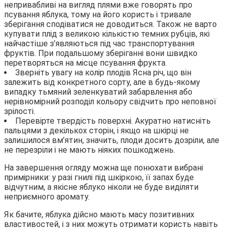
непривабливі на вигляд плями вже говорять про
псування яблука, тому на його користь і тривале
зберігання сподіватися не доводиться. Також не варто
купувати плід з великою кількістю темних рубців, які
найчастіше з’являються під час транспортування
фруктів. При подальшому зберіганні вони швидко
перетворяться на місце псування фрукта.
Зверніть увагу на колір плодів Ясна річ, що він
залежить від конкретного сорту, але в будь-якому
випадку тьмяний зеленкуватий забарвлення або
нерівномірний розподіл кольору свідчить про неповної
зрілості.
Перевірте твердість поверхні. Акуратно натисніть
пальцями з декількох сторін, і якщо на шкірці не
залишилося вм’ятин, значить, плоди досить дозріли, але
не перезріли і не мають ніяких пошкоджень.
На завершення огляду можна ще понюхати вибрані
примірники: у разі гнилі під шкіркою, її запах буде
відчутним, а якісне яблуко ніколи не буде виділяти
неприємного аромату.
Як бачите, яблука дійсно мають масу позитивних
властивостей, і з них можуть отримати користь навіть