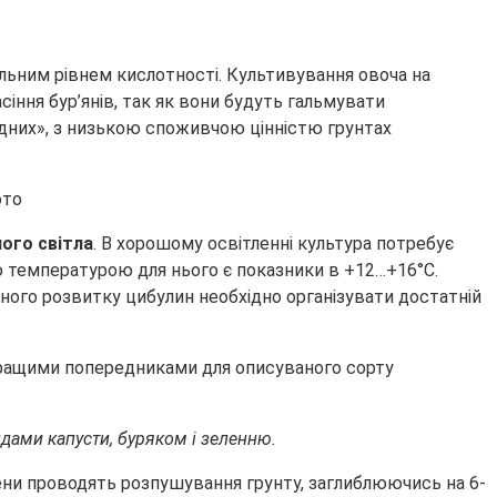
ральним рівнем кислотності. Культивування овоча на
іння бур’янів, так як вони будуть гальмувати
бідних», з низькою споживчою цінністю грунтах
ого світла
. В хорошому освітленні культура потребує
ю температурою для нього є показники в +12…+16°С.
нного розвитку цибулин необхідно організувати достатній
йкращими попередниками для описуваного сорту
идами капусти, буряком і зеленню.
ени проводять розпушування грунту, заглиблюючись на 6-