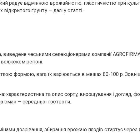
 який радує відмінною врожайністю, пластичністю
при куль
х відкритого ґрунту — далі у статті.
на, виведене чеськими селекціонерами компанії AGROFIRMA
волжском регіоні.
глою формою, вага їх варіюється в межах 80-100 р. Зовні
на смак — середньої гостроти.
нами дозрівання, збирання врожаю плодів стартує через 67-