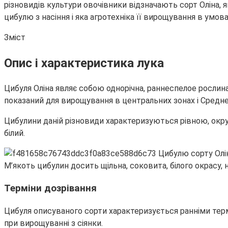
різновидів культури овочівники відзначають сорт Оліна,
цибулю з насіння і яка агротехніка її вирощування в умова
Зміст
Опис і характеристика лука
Цибуля Оліна являє собою однорічна, раннеспелое росли
показаний для вирощування в центральних зонах і Средне
Цибулини даній різновиди характеризуються рівною, окру
білий.
М’якоть цибулин досить щільна, соковита, білого окрасу, 
Терміни дозрівання
Цибуля описуваного сорти характеризується ранніми термі
при вирощуванні з сіянки.