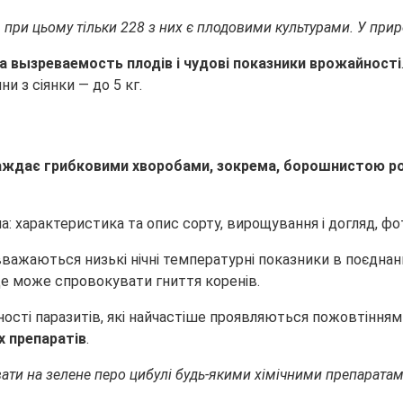
, при цьому тільки 228 з них є плодовими культурами. У природ
а вызреваемость плодів і чудові показники врожайності
и з сіянки — до 5 кг.
ждає грибковими хворобами, зокрема, борошнистою рос
ажаються низькі нічні температурні показники в поєднанн
це може спровокувати гниття коренів.
сті паразитів, які найчастіше проявляються пожовтінням 
 препаратів
.
ати на зелене перо цибулі будь-якими хімічними препаратам