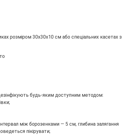
иках розміром 30х30х10 см або спеціальних касетах з
нт дезінфікують будь-яким доступним методом:
вки;
інтервал між борозенками — 5 см, глибина залягання
оведеться пікірувати;