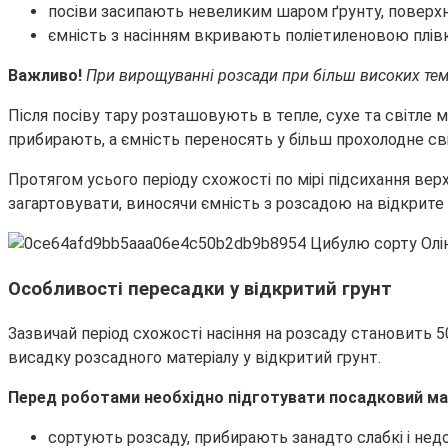
посіви засипають невеликим шаром ґрунту, повер
ємність з насінням вкривають поліетиленовою плів
Важливо!
При вирощуванні розсади при більш високих те
Після посіву тару розташовують в тепле, сухе та світле 
прибирають, а ємність переносять у більш прохолодне св
Протягом усього періоду схожості по мірі підсихання ве
загартовувати, виносячи ємність з розсадою на відкрите 
Особливості пересадки у відкритий грунт
Зазвичай період схожості насіння на розсаду становить 50
висадку розсадного матеріалу у відкритий грунт.
Перед роботами необхідно підготувати посадковий ма
сортують розсаду, прибирають занадто слабкі і нед