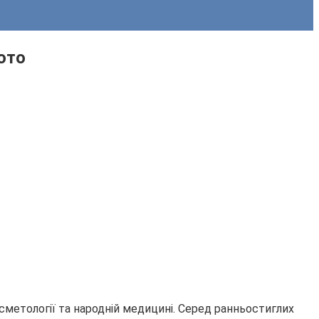
ото
осметології та народній медицині. Серед ранньостиглих