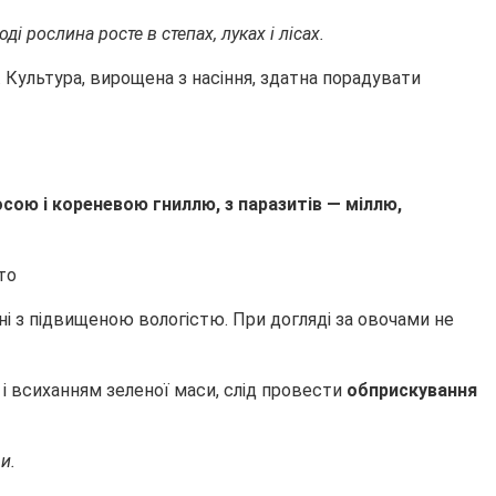
і рослина росте в степах, луках і лісах.
. Культура, вирощена з насіння, здатна порадувати
ою і кореневою гниллю, з паразитів — міллю,
і з підвищеною вологістю. При догляді за овочами не
і всиханням зеленої маси, слід провести
обприскування
и.