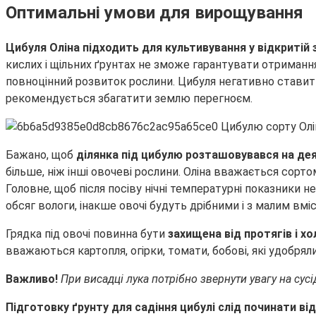
Оптимальні умови для вирощування
Цибуля Оліна підходить для культивування у відкритій 
кислих і щільних ґрунтах не зможе гарантувати отримання
повноцінний розвиток рослини. Цибуля негативно ставить
рекомендується збагатити землю перегноєм.
Бажано, щоб
ділянка під цибулю розташовувався на дея
більше, ніж інші овочеві рослини. Оліна вважається со
Головне, щоб після посіву нічні температурні показники 
обсяг вологи, інакше овочі будуть дрібними і з малим вмі
Грядка під овочі повинна бути
захищена від протягів і хо
вважаються картопля, огірки, томати, бобові, які удобря
Важливо!
При висадці лука потрібно звернути увагу на сус
Підготовку ґрунту для садіння цибулі слід починати ві