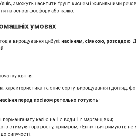
’янів, зможуть наситити ґрунт киснем і живильними речови
ти на основі фосфору або калію.
домашніх умовах
тодів вирощування цибулі:
насінням, сіянкою, розсадою
. 
й.
очатку квітня.
насіння перед посівом ретельно готують:
перманганату калію на 1 л води 1 г марганцівки;
ого стимулятора росту, приміром, «Епін» і витримують не 
до сипучості.