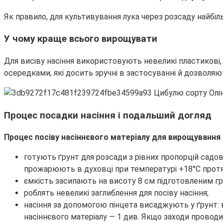
Як правило, для культивування лука через розсаду найбіль
У чому краще всього вирощувати
Для висіву насіння використовують невеликі пластикові,
осередками, які досить зручні в застосуванні й дозволя
Процес посадки насіння і подальший догляд
Процес посіву насіннєвого матеріалу для вирощування 
готують ґрунт для розсади з рівних пропорцій садов
прожарюють в духовці при температурі +18°С протя
ємкість засипають на висоту 8 см підготовленим г
роблять невеликі заглиблення для посіву насіння;
насіння за допомогою пінцета висаджують у ґрунт: в
насіннєвого матеріалу — 1 див. Якщо заходи проводи