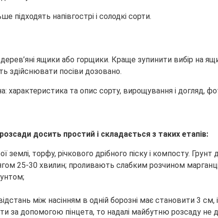
ше підходять напівгострі і солодкі сорти.
 дерев’яні ящики або горщики. Краще зупинити вибір на ящ
ють здійснювати посіви дозовано.
розсади досить простий і складається з таких етапів:
ої землі, торфу, річкового дрібного піску і компосту. Гру
гом 25-30 хвилин; проливають слабким розчином марганці
рунтом;
ідстань між насінням в одній борозні має становити 3 см, 
ти за допомогою пінцета, то надалі майбутню розсаду не д