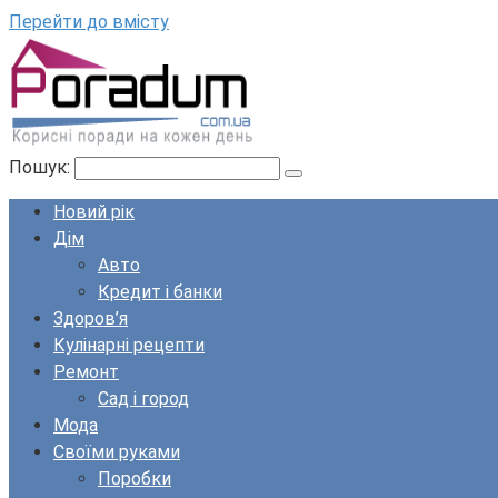
Перейти до вмісту
Пошук:
Новий рік
Дім
Авто
Кредит і банки
Здоров’я
Кулінарні рецепти
Ремонт
Сад і город
Мода
Своїми руками
Поробки