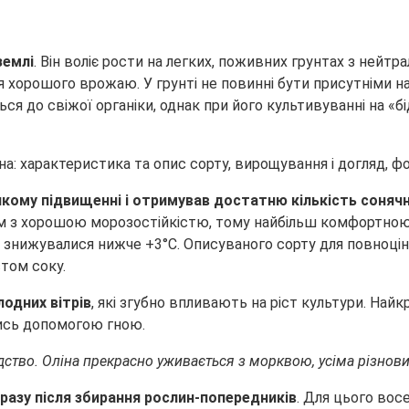
землі
. Він воліє рости на легких, поживних грунтах з нейт
 хорошого врожаю. У грунті не повинні бути присутніми нас
ся до свіжої органіки, однак при його культивуванні на «
кому підвищенні і отримував достатню кількість сонячн
ртом з хорошою морозостійкістю, тому найбільш комфортно
не знижувалися нижче +3°С. Описуваного сорту для повноці
стом соку.
лодних вітрів
, які згубно впливають на ріст культури. На
лись допомогою гною.
ідство. Оліна прекрасно уживається з морквою, усіма різнов
дразу після збирання рослин-попередників
. Для цього вос