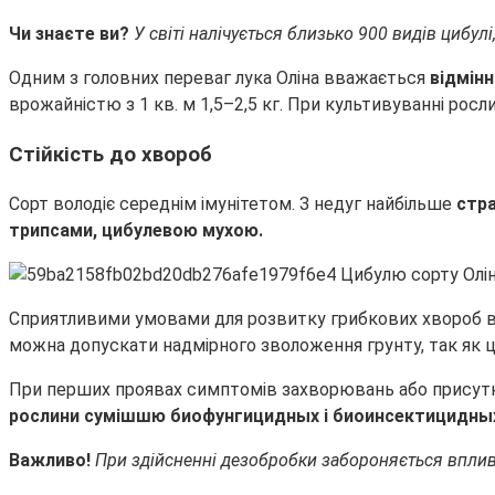
Чи знаєте ви?
У світі налічується близько 900 видів цибулі
Одним з головних переваг лука Оліна вважається
відмінн
врожайністю з 1 кв. м 1,5–2,5 кг. При культивуванні рослин
Стійкість до хвороб
Сорт володіє середнім імунітетом. З недуг найбільше
стра
трипсами, цибулевою мухою.
Сприятливими умовами для розвитку грибкових хвороб вв
можна допускати надмірного зволоження грунту, так як 
При перших проявах симптомів захворювань або присутно
рослини сумішшю биофунгицидных і биоинсектицидных
Важливо!
При здійсненні дезобробки забороняється вплив