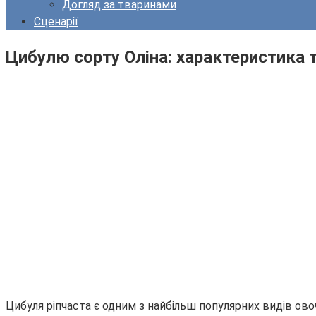
Догляд за тваринами
Сценарії
Цибулю сорту Оліна: характеристика т
Цибуля ріпчаста є одним з найбільш популярних видів овоч