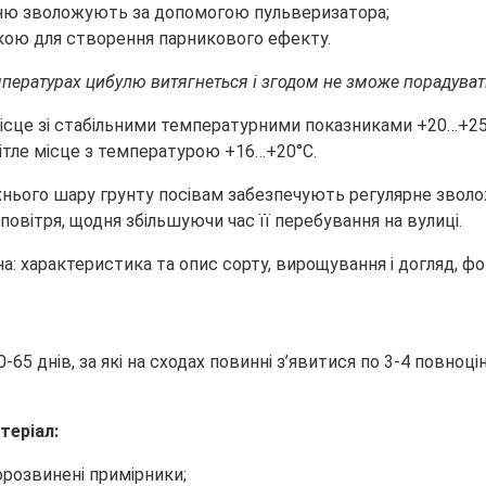
хню зволожують за допомогою пульверизатора;
кою для створення парникового ефекту.
мпературах цибулю витягнеться і згодом не зможе порадува
місце зі стабільними температурними показниками +20…+25°С
ітле місце з температурою +16…+20°С.
рхнього шару грунту посівам забезпечують регулярне звол
повітря, щодня збільшуючи час її перебування на вулиці.
-65 днів, за які на сходах повинні з’явитися по 3-4 повно
теріал:
орозвинені примірники;