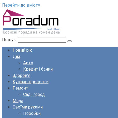
Перейти до вмісту
Пошук:
Новий рік
Дім
Авто
Кредит і банки
Здоров’я
Кулінарні рецепти
Ремонт
Сад і город
Мода
Своїми руками
Поробки