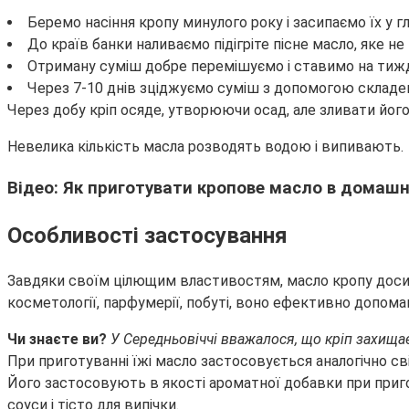
Беремо насіння кропу минулого року і засипаємо їх у г
До країв банки наливаємо підігріте пісне масло, яке н
Отриману суміш добре перемішуємо і ставимо на тижд
Через 7-10 днів зціджуємо суміш з допомогою складеної
Через добу кріп осяде, утворюючи осад, але зливати його
Невелика кількість масла розводять водою і випивають.
Відео: Як приготувати кропове масло в домашн
Особливості застосування
Завдяки своїм цілющим властивостям, масло кропу досить
косметології, парфумерії, побуті, воно ефективно допома
Чи знаєте ви?
У Середньовіччі вважалося, що кріп захищає
При приготуванні їжі масло застосовується аналогічно сві
Його застосовують в якості ароматної добавки при приготу
соуси і тісто для випічки.