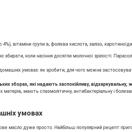
о 4%), вітаміни групи в, фолієва кислота, залізо, каротиноїди
 збирати, коли насіння досягли молочної зрілості. Парасо
ьких зборах, які надають заспокійливу, відхаркувальну, ж
атерів, мають спазмолітичну, антибактеріальну і болезас
ашніх умовах
ове масло дуже просто. Найбільш популярний рецепт приг