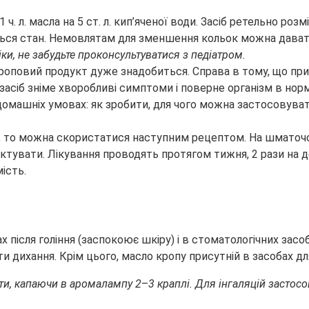
. л. масла на 5 ст. л. кип’яченої води. Засіб ретельно роз
ується стан. Немовлятам для зменшення кольок можна дава
ки, н
е забудьте проконсультуватися з педіатром.
кроповий продукт дуже знадобиться. Справа в тому, що при 
асіб зніме хворобливі симптоми і поверне організм в нор
 то можна скористатися наступним рецептом. На шматочок 
ктувати. Лікування проводять протягом тижня, 2 рази на де
ість.
 після гоління (заспокоює шкіру) і в стоматологічних зас
 дихання. Крім цього, масло кропу присутній в засобах для
ати, капаючи в аромалампу 2
–
3 краплі. Для інгаляцій застос