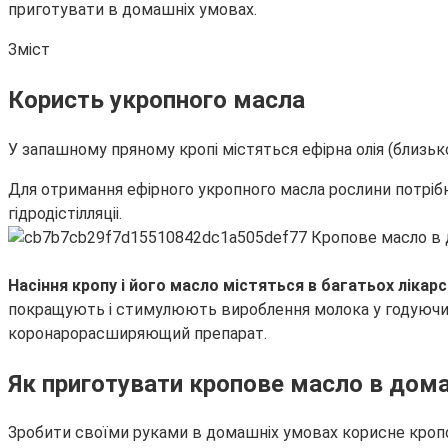
приготувати в домашніх умовах.
Зміст
Користь укропного масла
У запашному пряному кропі містяться ефірна
олія (близьк
Для отримання ефірного укропного масла рослини потрібно
гідродістілляціі.
Насіння кропу і його масло містяться в багатьох лікарс
покращують і стимулюють вироблення молока у годуючих м
коронарорасширяющий препарат.
Як приготувати кропове масло в дом
Зробити своїми руками в домашніх умовах корисне кроп