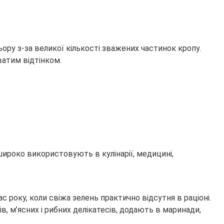
ьору з-за великої кількості зважених частинок кропу.
ватим відтінком.
ироко використовують в кулінарії, медицині,
 року, коли свіжа зелень практично відсутня в раціоні.
в, м’ясних і рибних делікатесів, додають в маринади,