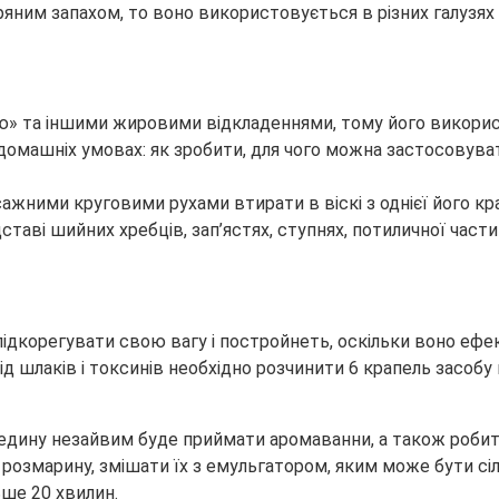
яним запахом, то воно використовується в різних галузях п
ю» та іншими жировими відкладеннями, тому його викори
сажними круговими рухами втирати в віскі з однієї його крап
дставі шийних хребців, зап’ястях, ступнях, потиличної части
ідкорегувати свою вагу і постройнеть, оскільки воно ефек
 шлаків і токсинів необхідно розчинити 6 крапель засобу в 1
редину незайвим буде приймати аромаванни, а також роби
лю розмарину, змішати їх з емульгатором, яким може бути сіл
ьше 20 хвилин.