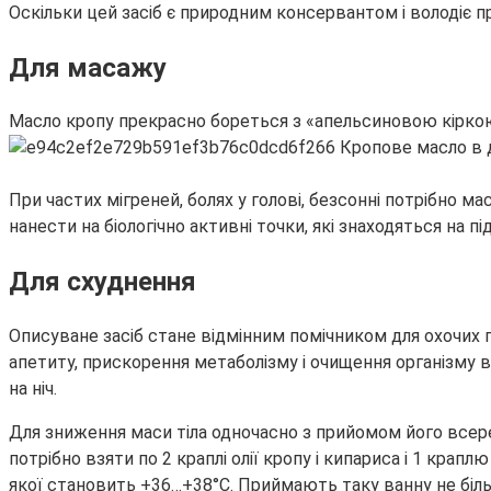
Оскільки цей засіб є природним консервантом і володіє пр
Для масажу
Масло кропу прекрасно бореться з «апельсиновою кірко
При частих мігреней, болях у голові, безсонні потрібно ма
нанести на біологічно активні точки, які знаходяться на пі
Для схуднення
Описуване засіб стане відмінним помічником для охочих п
апетиту, прискорення метаболізму і очищення організму від
на ніч.
Для зниження маси тіла одночасно з прийомом його все
потрібно взяти по 2 краплі олії кропу і кипариса і 1 крап
якої становить +36…+38°C. Приймають таку ванну не біл