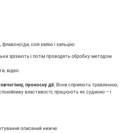
, флавоноїди, солі калію і кальцію.
льки зрізають і потім проводять обробку методом
овчогінну, проносну дії.
Вони сприяють травленню,
покійливу властивості, працюють як судинно – і
отування описаний нижче: