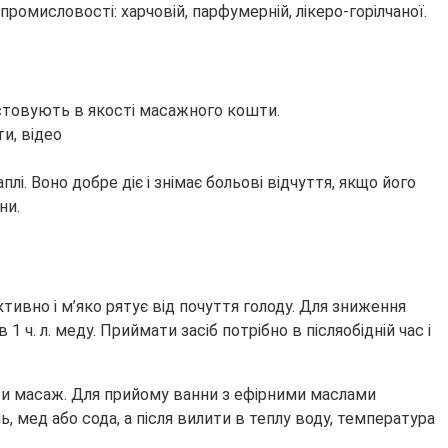
ромисловості: харчовій, парфумерній, лікеро-горілчаної.
стовують в якості масажного кошти.
лі. Воно добре діє і знімає больові відчуття, якщо його
ни.
тивно і м’яко рятує від почуття голоду. Для зниження
 ч. л. меду. Приймати засіб потрібно в післяобідній час і
ти масаж. Для прийому ванни з ефірними маслами
ь, мед або сода, а після вилити в теплу воду, температура