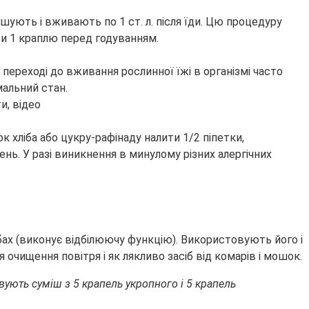
мішують і вживають по 1 ст. л. після їди. Цю процедуру
ти 1 краплю перед годуванням.
переході до вживання рослинної їжі в організмі часто
мальний стан.
хліба або цукру-рафінаду налити 1/2 піпетки,
нь. У разі виникнення в минулому різних алергічних
обах (виконує відбілюючу функцію). Використовують його і
 очищення повітря і як лякливо засіб від комарів і мошок.
овують суміш з 5 крапель укропного і 5 крапель