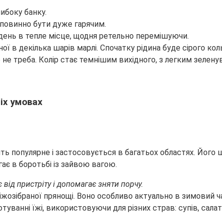
либоку банку.
е повинно бути дуже гарячим.
ень в тепле місце, щодня ретельно перемішуючи.
 в декілька шарів марлі. Спочатку рідина буде сірого кол
 не треба. Колір стає темнішим вихідного, з легким зелену
іх умовах
 популярне і застосовується в багатьох областях. Його ш
гає в боротьбі із зайвою вагою.
 від пристріту і допомагає зняти порчу.
жозібраної прянощі. Воно особливо актуально в зимовий час
ванні їжі, використовуючи для різних страв: супів, салаті