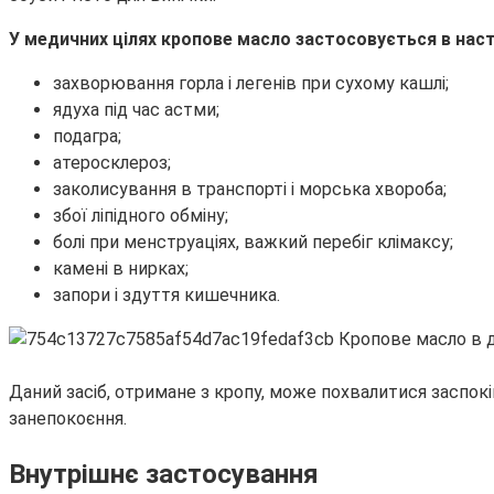
У медичних цілях кропове масло застосовується в наст
захворювання горла і легенів при сухому кашлі;
ядуха під час астми;
подагра;
атеросклероз;
заколисування в транспорті і морська хвороба;
збої ліпідного обміну;
болі при менструаціях, важкий перебіг клімаксу;
камені в нирках;
запори і здуття кишечника.
Даний засіб, отримане з кропу, може похвалитися заспокі
занепокоєння.
Внутрішнє застосування