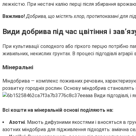
лежкістю. При нестачі калію перці після збирання врожа
Важливо!
Добрива, що містять хлор, протипоказані для пі
Види добрива під час цвітіння і зав’я
При культивації солодкого або гіркого перцю потрібно п
живильних, некислих грунтах. В процесі підгодівлі аграрі
Мінеральні
Міндобрива — комплекс поживних речовин, характеризую
розвитку городніх рослин. Основу міндобрив становлять м
Всі кошти на мінеральній основі поділяють на:
Азотні
. Мають дифузними якостями і вносяться в грун
азотних міндобрив для підживлення підходять: аміачна сел