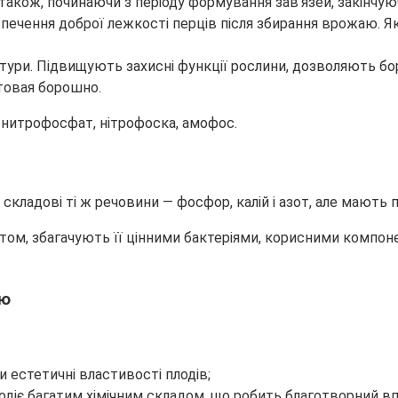
також, починаючи з періоду формування зав’язей, закінчу
безпечення доброї лежкості перців після збирання врожаю.
ьтури. Підвищують захисні функції рослини, дозволяють бо
товая борошно.
 нитрофосфат, нітрофоска, амофос.
и, складові ті ж речовини — фосфор, калій і азот, але мают
унтом, збагачують її цінними бактеріями, корисними компо
цю
 естетичні властивості плодів;
одіє багатим хімічним складом, що робить благотворний в