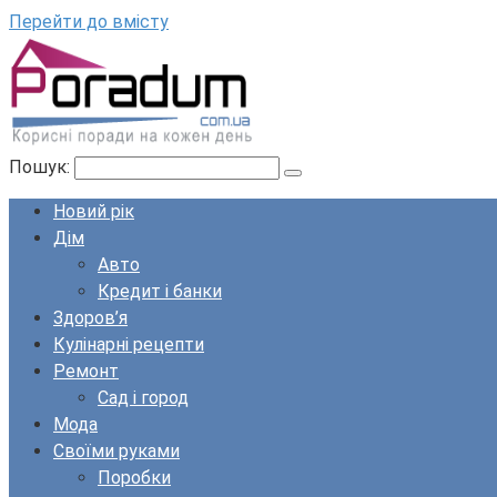
Перейти до вмісту
Пошук:
Новий рік
Дім
Авто
Кредит і банки
Здоров’я
Кулінарні рецепти
Ремонт
Сад і город
Мода
Своїми руками
Поробки