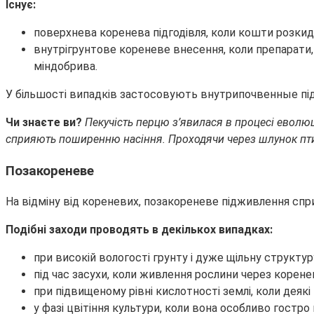
Існує:
поверхнева коренева підгодівля, коли кошти розкида
внутрігрунтове кореневе внесення, коли препарати, 
міндобрива.
У більшості випадків застосовують внутрипочвенные під
Чи знаєте ви?
Пекучість перцю з’явилася в процесі еволюці
сприяють поширенню насіння. Проходячи через шлунок птиц
Позакореневе
На відміну від кореневих, позакореневе підживлення сп
Подібні заходи проводять в декількох випадках:
при високій вологості грунту і дуже щільну структур
під час засухи, коли живлення рослини через корен
при підвищеному рівні кислотності землі, коли дея
у фазі цвітіння культури, коли вона особливо гостр