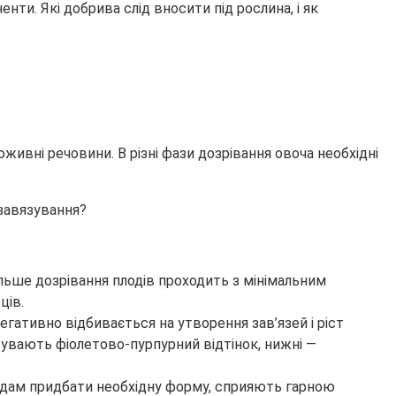
нти. Які добрива слід вносити під рослина, і як
оживні речовини. В різні фази дозрівання овоча необхідні
дальше дозрівання плодів проходить з мінімальним
ців.
гативно відбивається на утворення зав’язей і ріст
бувають фіолетово-пурпурний відтінок, нижні —
плодам придбати необхідну форму, сприяють гарною