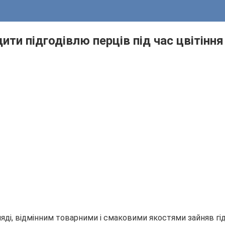
ити підгодівлю перців під час цвітіння
ляді, відмінним товарними і смаковими якостями зайняв гі