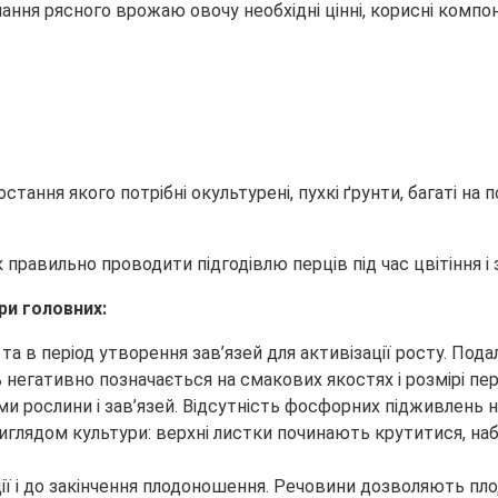
мання рясного врожаю овочу необхідні цінні, корисні
компоне
ання якого потрібні окультурені, пухкі ґрунти, багаті на п
ри головних:
ї та в період утворення зав’язей для активізації росту. По
 негативно позначається на смакових якостях і розмірі пер
и рослини і зав’язей. Відсутність фосфорних підживлень не
виглядом культури: верхні листки починають крутитися, на
ізації і до закінчення плодоношення. Речовини дозволяють 