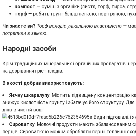
компост
— суміш з органіки (листя, торф, тирса, стр
торф
— робить грунт більш легкою, повітряною, пух
Чи знаєте ви?
Торф
володіє унікальною властивістю — має з
потрапили в землю.
Народні засоби
Крім традиційних мінеральних і органічних препаратів, н
на дозрівання і ріст плодів.
В якості добрив використовують:
Яєчну шкаралупу
. Містить підвищену концентрацію ка
знижує кислотність ґрунту і збагачує його структуру. Д
днів в чистій воді.
Сироватку
. Молочні продукти мають збалансованим с
перців. Сироваткою можна обробляти перші тепличні сход