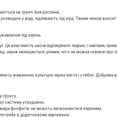
ються на грунті біля рослини;
розведені у воді, підливають під кущ. Таким чином вносять
живлення під корінь.
ї. Це властивість овоча відлякувало тварин, і навпаки, прива
і, зерна залишаються цілими, чого не можна сказати про т
рияють живленню культури через листя і стебло. Добрива 
у грунту;
еву систему утруднено;
кі види фосфатів не можуть засвоюватися корінням;
о потребу в додатковому харчуванні.