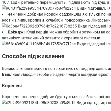
10 л води, ретельно перемішують і підливають під кущ, в д
Чай
. Чайні добрива корисні саджанцям, які тільки п
настій з липи, кропиви, кульбаби, подорожника. Лікарськи
Дріжджі
. Кущі перців можна обробити розчином на осно
активізує інтенсивний розвиток кореневої системи.
Способи підживлення
Велике значення мають не тільки якість і вид підгодівлі
Важливо!
Народні засоби не здатні надати швидкий ефект,
Кореневі
Кореневе внесення добрив ґрунтується на збагаченні р