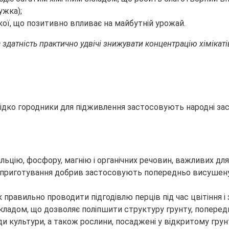
ужка);
кої, що позитивно впливає на майбутній урожай.
датність практично удвічі знижувати концентрацію хімікатів 
ерідко городники для підживлення застосовують народні зас
льцію, фосфору, магнію і органічних речовин, важливих для
ля приготування добрив застосовують попередньо висушену 
кладом, що дозволяє поліпшити структуру грунту, поперед
и культури, а також рослини, посаджені у відкритому грун