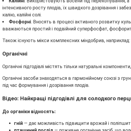
Калійні
. Використовують восени під перекопування, а 
інтенсивного росту плодів, їх швидкого дозрівання і за
калію, калійні солі.
Фосфорні
. Вносять в процесі активного розвитку кул
вважаються простий і подвійний суперфосфат, фосфори
Також існують мікси комплексних міндобрив, наприклад:
Органічні
Органічні підгодівлі містять тільки натуральні компонент
Органічні засоби знаходяться в гармонійному союзі з гр
під час формування і дозрівання плодів.
Відео: Найкращі підгодівлі для солодкого пер
До органіки відносять:
гній
— дає можливість підвищити врожай і поліпшити
пташиний послід
— поживне органічне засіб, що вол