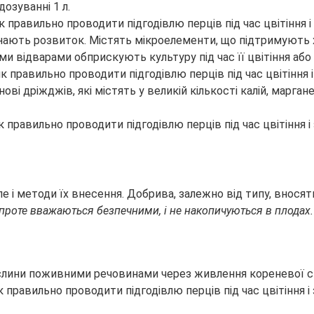
озуванні 1 л.
очинають розвиток. Містять мікроелементи, що підтримуют
ми відварами обприскують культуру під час її цвітіння або
ві дріжджів, які містять у великій кількості калій, марган
, але і методи їх внесення. Добрива, залежно від типу, вн
 проте вважаються безпечними, і не накопичуються в плодах.
ослини поживними речовинами через живлення кореневої с