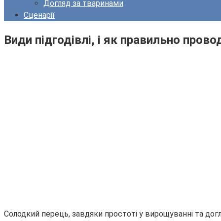
Догляд за тваринами
Сценарії
Види підгодівлі, і як правильно провод
Солодкий перець, завдяки простоті у вирощуванні та дог