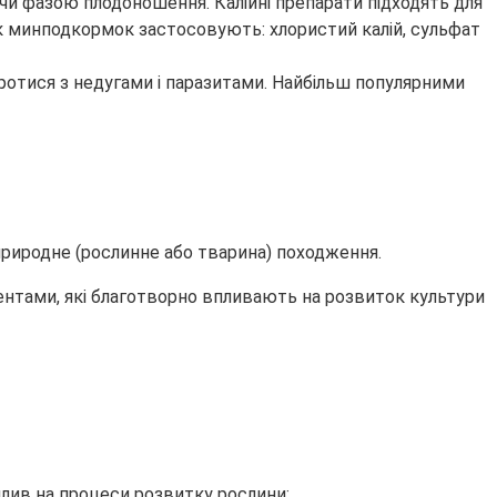
ючи фазою плодоношення. Калійні препарати підходять для
 Як минподкормок застосовують: хлористий калій, сульфат
ротися з недугами і паразитами. Найбільш популярними
ь природне (рослинне або тварина) походження.
нентами, які благотворно впливають на розвиток культури
плив на процеси розвитку рослини;