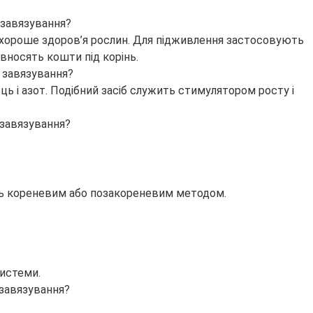
ь хороше здоров’я рослин. Для підживлення застосовують
 вносять кошти під корінь.
ець і азот. Подібний засіб служить стимулятором росту і
осять кореневим або позакореневим методом.
истеми.