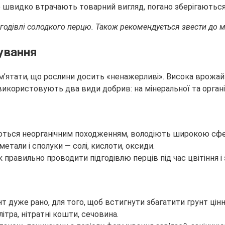
ю швидко втрачають товарний вигляд, погано зберігаютьс
дгодівлі солодкого перцю. Також рекомендується звести до м
зування
ам’ятати, що рослини досить «ненажерливі». Висока врожай
ї використовують два види добрив: на мінеральної та органі
ться неорганічним походженням, володіють широкою сферо
етали і сполуки — солі, кислоти, оксиди.
т дуже рано, для того, щоб встигнути збагатити грунт ці
ітра, нітратні кошти, сечовина.