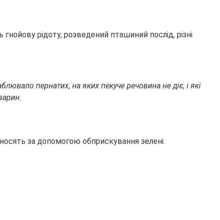
 гнойову рідоту, розведений пташиний послід, різні
блювало пернатих, на яких пекуче речовина не діє, і які
варин.
вносять за допомогою обприскування зелені.