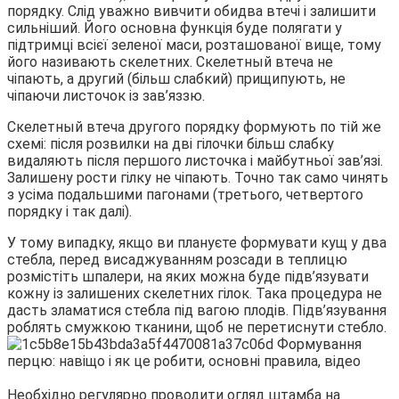
порядку. Слід уважно вивчити обидва втечі і залишити
сильніший. Його основна функція буде полягати у
підтримці всієї зеленої маси, розташованої вище, тому
його називають скелетних. Скелетный втеча не
чіпають, а другий (більш слабкий) прищипують, не
чіпаючи листочок із зав’яззю.
Скелетный втеча другого порядку формують по тій же
схемі: після розвилки на дві гілочки більш слабку
видаляють після першого листочка і майбутньої зав’язі.
Залишену рости гілку не чіпають. Точно так само чинять
з усіма подальшими пагонами (третього, четвертого
порядку і так далі).
У тому випадку, якщо ви плануєте формувати кущ у два
стебла, перед висаджуванням розсади в теплицю
розмістіть шпалери, на яких можна буде підв’язувати
кожну із залишених скелетних гілок. Така процедура не
дасть зламатися стебла під вагою плодів. Підв’язування
роблять смужкою тканини, щоб не перетиснути стебло.
Необхідно регулярно проводити огляд штамба на