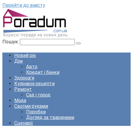
Перейти до вмісту
Пошук:
Новий рік
Дім
Авто
Кредит і банки
Здоров’я
Кулінарні рецепти
Ремонт
Сад і город
Мода
Своїми руками
Поробки
Догляд за тваринами
Сценарії