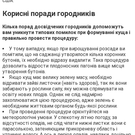
США.
Корисні поради городників
Кілька порад досвідчених городників допоможуть
вам уникнути типових помилок при формуванні куща і
правильно провести процедуру:
У тому випадку, якщо при вирощуванні розсади ви
помітили, що на саджанці утворилося кілька коронних
бутонів, їх необхідно відразу видалити. Така процедура
дозволить відрости плодоносних пагонів вище місця
утворення бутонів.
Якщо кущ має велику зелену масу, необхідно
відривати зайві листочки (навіть здорові), так як вони
забирають у рослини силу, яку можна спрямувати на
освіту нових плодів. Однак не слід надмірно
захоплюватися цією процедурою, адже зелень є
необхідним життєвим органом будь-якої рослини.
При проведенні процедури орієнтуйтеся на
метеорологічні умови. У спекотну літню погоду, за
відсутності опадів, не слід чіпати нижні листки: вони є
парасолькою, затеняющим прикореневу область і
утримує вологу. А ось в період опадів, навпаки, доцільно