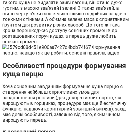
такого куща не видаляти зайві пагони, він стане дуже
густим, з масою зав’язей і зелені. З таких зав’язей, в
свою чергу, з’явиться велика кількість дрібних плодів з
тонкими стінками. А об’ємна зелена маса є сприятливим
ґрунтом для розвитку різних хвороб. До того ж така
крона перешкоджає доступу сонячних променів до
розташованих поруч кущах, а перець дуже любить
сонячні промені.
Особливості процедури формування
куща перцю
Хоча основним завданням формування куща перцю є
створення найбільш сприятливих умов для
плодоношення рослини (для декоративних сортів, які
вирощують в горщиках, процедура має ще й естетичну
функцію, надаючи кроні гарний зовнішній вигляд), захід
має деякі особливості, залежно від того, яким чином
вирощують перець.
В розсадний період