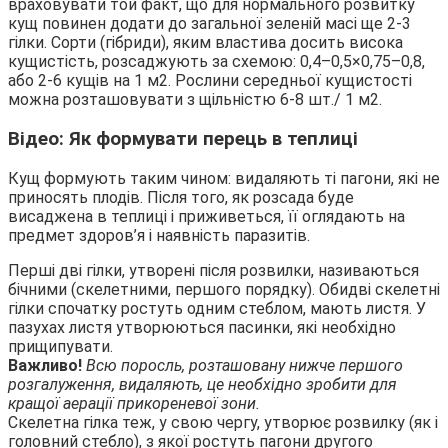
враховувати той факт, що для нормального розвитку
кущ повинен додати до загальної зеленій масі ще 2-3
гілки. Сорти (гібриди), яким властива досить висока
кущистість, розсаджують за схемою: 0,4–0,5×0,75–0,8,
або 2-6 кущів на 1 м2. Рослини середньої кущистості
можна розташовувати з щільністю 6-8 шт./ 1 м2.
Відео: Як формувати перець в теплиці
Кущ формують таким чином: видаляють ті пагони, які не
приносять плодів. Після того, як розсада буде
висаджена в теплиці і приживеться, її оглядають на
предмет здоров’я і наявність паразитів.
Перші дві гілки, утворені після розвилки, називаються
бічними (скелетними, першого порядку). Обидві скелетні
гілки спочатку ростуть одним стеблом, мають листя. У
пазухах листя утворюються пасинки, які необхідно
прищипувати.
Важливо!
Всю поросль, розташовану нижче першого
розгалуження, видаляють, це необхідно зробити для
кращої аерації прикореневої зони.
Скелетна гілка теж, у свою чергу, утворює розвилку (як і
головний стебло), з якої ростуть пагони другого