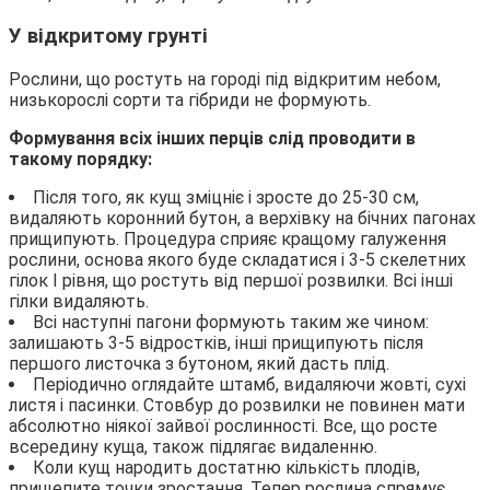
У відкритому грунті
Рослини, що ростуть на городі під відкритим небом,
низькорослі сорти та гібриди не формують.
Формування всіх інших перців слід проводити в
такому порядку:
Після того, як кущ зміцніє і зросте до 25-30 см,
видаляють коронний бутон, а верхівку на бічних пагонах
прищипують. Процедура сприяє кращому галуження
рослини, основа якого буде складатися і 3-5 скелетних
гілок I рівня, що ростуть від першої розвилки. Всі інші
гілки видаляють.
Всі наступні пагони формують таким же чином:
залишають 3-5 відростків, інші прищипують після
першого листочка з бутоном, який дасть плід.
Періодично оглядайте штамб, видаляючи жовті, сухі
листя і пасинки. Стовбур до розвилки не повинен мати
абсолютно ніякої зайвої рослинності. Все, що росте
всередину куща, також підлягає видаленню.
Коли кущ народить достатню кількість плодів,
прищепите точки зростання. Тепер рослина спрямує