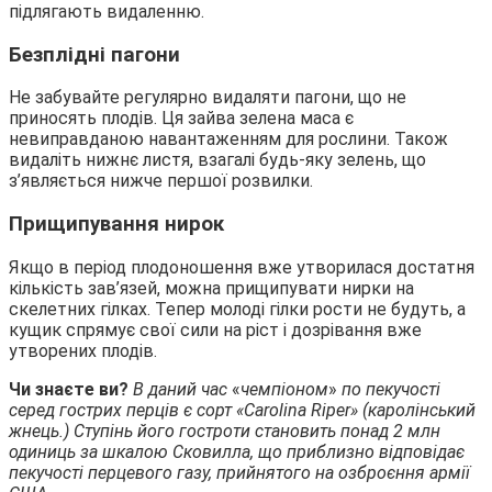
підлягають видаленню.
Безплідні пагони
Не забувайте регулярно видаляти пагони, що не
приносять плодів. Ця зайва зелена маса є
невиправданою навантаженням для рослини. Також
видаліть нижнє листя, взагалі будь-яку зелень, що
з’являється нижче першої розвилки.
Прищипування нирок
Якщо в період плодоношення вже утворилася достатня
кількість зав’язей, можна прищипувати нирки на
скелетних гілках. Тепер молоді гілки рости не будуть, а
кущик спрямує свої сили на ріст і дозрівання вже
утворених плодів.
Чи знаєте ви?
В даний час
«
чемпіоном
»
по пекучості
серед гострих перців є сорт «Carolina Riper» (каролінський
жнець.) Ступінь його гостроти становить понад 2 млн
одиниць за шкалою Сковилла, що приблизно відповідає
пекучості перцевого газу, прийнятого на озброєння армії