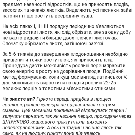
предмет наявності відростків, що не приносять плодів,
засохлих та нижніх листків. Видаляють усі пасинки, зайві
пагони і ті, що ростуть всередину куща.
На всіх гілках I, II і III порядку періодично з’являються
нові відростки і листя, які слід обрізати, але за одну добу
не варто видаляти більше двох гілочок і листочків.
Спочатку обрізають листя, затінюючі зав’язі.
За 5-6 тижнів до завершення плодоношення необхідно
прищепити точки росту гілок, які приносять плід.
Процедура дасть можливість рослині перенаправити
свою енергію з росту на дозрівання плодів. Подібний
метод формування, коли кущ має вигляд латинської V,
дає можливість виростити на одній рослині 22-25
великих перців з товстими м’ясистими стінками.
Чи знаєте ви?
Гіркота перець придбав в процесі
еволюції, раніше культура не відрізнялася гострим
смаком. Цей механізм покликаний відлякувати тварин і
залучати пернатих, так як насіння перцю, проходячи через
ШЛУНКОВО-кишкового тракту птахів, виходять
неперетравленими. А ось на тварин насіння діють так
само, як на людину, гіркоту вони відчувають.