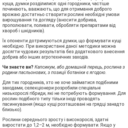
куща, думки розділилися: одні городники, частіше
починають, вважають, що для отримання доброго
врожаю достатньо створити рослині необхідні умови
вирощування та догляду (вносити добрива,
прополювати, поливати, обробляти препаратами від
хвороб і шкідників).
Їх опоненти дотримуються думки, що формувати кущі
необхідно. При використанні даної методики можна
досягти чудових результатів без додаткового внесення
добрив або інших агротехнічних заходів.
Чи знаєте ви?
Капсикум, або домашній перець, рослина з
родини пасльонових, з позиції ботаніки є ягодою.
Для тих городників, хто не хоче займатися подібними
заходами, селекціонери розробили спеціальні
низькорослі гібриди, які не потребують формування. Для
рослин подібного типу тільки іноді проводять
пасинкування (якщо кущі розташовані на грядці занадто
близько).
Рослини середнього зросту і високорослі, здатні
виростати до 1,2–2 м, необхідно формувати. Якщо у