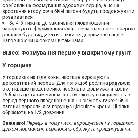
свої сили на формування здорових перців, а не на
зростання вгору, хоча бічні пагони будуть продовжувати
розвиватися.
За 4-5 тижнів до закінчення плодоношення
завершують формування куща, після цього всю енергію
рослина буде віддавати тільки на дозрівання плодів,
наповнюючи їх соком і вітамінами.
Відео: Формування перцю у відкритому грунті
У горщику
У горщиках на підвіконні, частіше вирощують
декоративний перець. Для того щоб рослина радувало
око і краще плодоносило, необхідно формувати крону.
Роблять це таким чином: кожну гілочку прищипують в
період першого плодоношення. Обрізують також бічні
пагони і поросль, яка порушує цілісність крони. Ці гілки
обрізають на 1/2 довжини.
Важливо!
Перець, в тому числі вирощується і в горщиках,
цілком нормально переносить обрізку та прищипування.