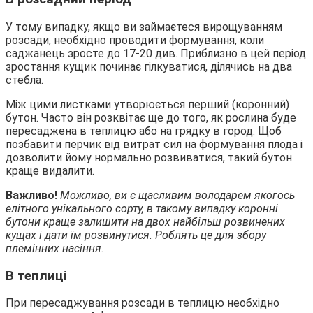
У тому випадку, якщо ви займаєтеся вирощуванням
розсади, необхідно проводити формування, коли
саджанець зросте до 17-20 див. Приблизно в цей період
зростання кущик починає гілкуватися, ділячись на два
стебла.
Між цими листками утворюється перший (коронний)
бутон. Часто він розквітає ще до того, як рослина буде
пересаджена в теплицю або на грядку в город. Щоб
позбавити перчик від витрат сил на формування плода і
дозволити йому нормально розвиватися, такий бутон
краще видалити.
Важливо!
Можливо, ви є щасливим володарем якогось
елітного унікального сорту, в такому випадку коронні
бутони краще залишити на двох найбільш розвинених
кущах і дати їм розвинутися. Роблять це для збору
племінних насіння.
В теплиці
При пересаджування розсади в теплицю необхідно