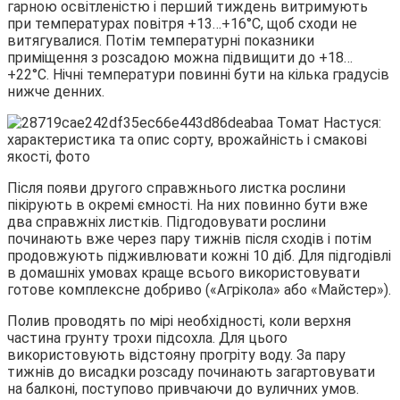
гарною освітленістю і перший тиждень витримують
при температурах повітря +13…+16°С, щоб сходи не
витягувалися. Потім температурні показники
приміщення з розсадою можна підвищити до +18…
+22°С. Нічні температури повинні бути на кілька градусів
нижче денних.
Після появи другого справжнього листка рослини
пікірують в окремі ємності. На них повинно бути вже
два справжніх листків. Підгодовувати рослини
починають вже через пару тижнів після сходів і потім
продовжують підживлювати кожні 10 діб. Для підгодівлі
в домашніх умовах краще всього використовувати
готове комплексне добриво («Агрікола» або «Майстер»).
Полив проводять по мірі необхідності, коли верхня
частина грунту трохи підсохла. Для цього
використовують відстояну прогріту воду. За пару
тижнів до висадки розсаду починають загартовувати
на балконі, поступово привчаючи до вуличних умов.