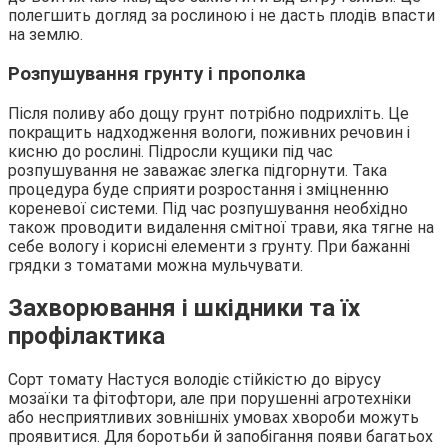
полегшить догляд за рослиною і не дасть плодів впасти
на землю.
Розпушування грунту і прополка
Після поливу або дощу грунт потрібно подрихліть. Це
покращить надходження вологи, поживних речовин і
кисню до рослині. Підросли кущики під час
розпушування не заважає злегка підгорнути. Така
процедура буде сприяти розростання і зміцненню
кореневої системи. Під час розпушування необхідно
також проводити видалення смітної трави, яка тягне на
себе вологу і корисні елементи з грунту. При бажанні
грядки з томатами можна мульчувати.
Захворювання і шкідники та їх
профілактика
Сорт томату Настуся володіє стійкістю до вірусу
мозаїки та фітофтори, але при порушенні агротехніки
або несприятливих зовнішніх умовах хвороби можуть
проявитися. Для боротьби й запобігання появи багатьох