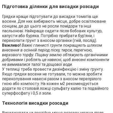
Підготовка ділянки для висадки розсади
Грядки краще підготувати до висадки томатів ще
восени. Для них вибирають місце, добре освітлюване
сонцем, де до цього не росли помідори та інші
пасльонові. Найкраще садити після бобових культур,
капусти або буряка. Потрібно прибрати бур’яни, і
перекопати грунт з вносом органіки (гній, послід).
Важливо!
Важкі глинисті грунти покращують шляхом
внесення в осінній період піску, тирси, перегною,
верхового торфу. Піщану землю обтяжують органічними
добривами і роблять це навесні, щоб внесені компоненти
не вимивалися талої та дощової води.
У теплиці треба провести дезінфекцію і зміну грунту.
Якщо грядки восени не готували, то можна зробити
перекопування навесні разом з вносом перепрілого
гною або компосту. На кожен м2 рекомендується
додати по столовій ложці сульфату калію та подвійного
суперфосфату і 0,5 л золи.
Технологія висадки розсади
Висаджувати на постійне місце розсаду можна після