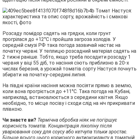
Розсаду помідор садять на грядки, коли грунт
прогрілася до +12°С і пройшла загроза холодів. У
середній смузі РФ така погода зазвичай настає на
початку червні. У теплицю розсадний матеріал садять на
2 тижні раніше. Тобто, якщо треба посадити розсаду 1
червня у віці 55 діб, то насіння сіють приблизно в 20-х
числах березня, а урожай томатів сорту Настуся почнуть
збирати на початку-середині липня.
На півдні країни насіння можна посіяти прямо в землю,
коли вона прогріється до +11°С. Така погода на Кубані,
наприклад, встановлюється з середини квітня. Якщо
необхідно, то місце посіву і сходи слід на ніч прикривати
плівкою.
Чи знаєте ви?
Термічна обробка ніяк не погіршує
корисність томатів. Концентрація лікопіну після
уварювання соку для соусу або кетчупа тільки зростає.
Більше всього цього корисного антиоксиданту в томатній