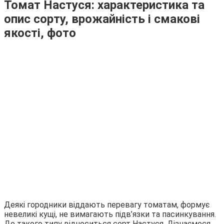
Томат Настуся: характеристика та
опис сорту, врожайність і смакові
якості, фото
Деякі городники віддають перевагу томатам, формує
невеликі кущі, не вимагають підв’язки та пасинкування.
До такого типу відноситься сорт Настуся. Дізнаємося