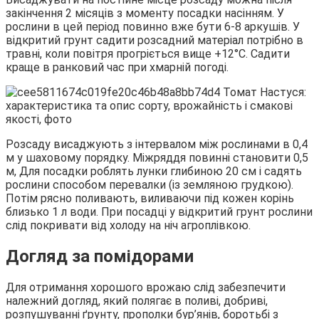
закінчення 2 місяців з моменту посадки насінням. У
рослини в цей період повинно вже бути 6-8 аркушів. У
відкритий грунт садити розсадний матеріал потрібно в
травні, коли повітря прогріється вище +12°С. Садити
краще в ранковий час при хмарній погоді.
Розсаду висаджують з інтервалом між рослинами в 0,4
м у шаховому порядку. Міжряддя повинні становити 0,5
м, Для посадки роблять лунки глибиною 20 см і садять
рослини способом перевалки (із земляною грудкою).
Потім рясно поливають, виливаючи під кожен корінь
близько 1 л води. При посадці у відкритий грунт рослини
слід покривати від холоду на ніч агроплівкою.
Догляд за помідорами
Для отримання хорошого врожаю слід забезпечити
належний догляд, який полягає в поливі, добриві,
розпушуванні ґрунту, прополки бур’янів, боротьбі з