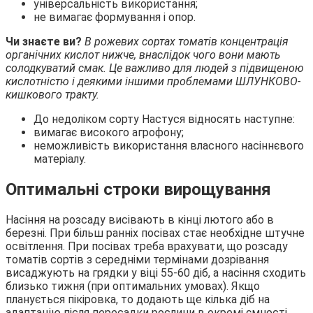
універсальність використання;
не вимагає формування і опор.
Чи знаєте ви?
В рожевих сортах томатів концентрація
органічних кислот нижче, внаслідок чого вони мають
солодкуватий смак. Це важливо для людей з підвищеною
кислотністю і деякими іншими проблемами ШЛУНКОВО-
кишкового тракту.
До недоліком сорту Настуся відносять наступне:
вимагає високого агрофону;
неможливість використання власного насіннєвого
матеріалу.
Оптимальні строки вирощування
Насіння на розсаду висівають в кінці лютого або в
березні. При більш ранніх посівах стає необхідне штучне
освітлення. При посівах треба врахувати, що розсаду
томатів сортів з середніми термінами дозрівання
висаджують на грядки у віці 55-60 діб, а насіння сходить
близько тижня (при оптимальних умовах). Якщо
планується пікіровка, то додають ще кілька діб на
адаптацію після пересадки рослини в окремі ємності.