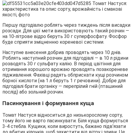
Першу підгодівлю роблять через тиждень після висадки
розсади. Для цієї мети використовують такий розчин —
на 10-літрове відро беруть 30 г суперфосфату. Фосфор
буде сприяти зміцненню кореневої системи.
Наступне внесення добрив проводять через 10 днів.
Роблять наступний розчин для підгодівлі — в 10 л рідини
розводять 30 г сульфату калію. В період цвітіння для
отримання хорошого врожаю проводять позакореневе
підживлення. Фахівці радять обприскати кущі розчином
борної кислоти (на 1 л беруть 1 г речовини). Добре для
підгодівлі брати органіку — перепрілий гній (пташиний
послід) або зольний розчин.
Пасинкування і формування куща
Томат Настуся відноситься до низькорослому сорту,
тому його не варто пасинкувати. Біля куща формується
3-4 стебла. Кущики, коли виростуть, бажано підв’язати
до вбитих кілочків, щоб захистити від вітру і зливи. Це