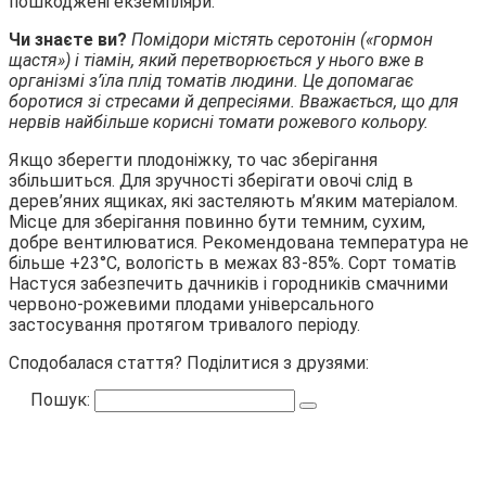
пошкоджені екземпляри.
Чи знаєте ви?
Помідори містять серотонін («гормон
щастя») і тіамін, який перетворюється у нього вже в
організмі з’їла плід томатів людини. Це допомагає
боротися зі стресами й депресіями. Вважається, що для
нервів найбільше корисні томати рожевого кольору.
Якщо зберегти плодоніжку, то час зберігання
збільшиться. Для зручності зберігати овочі слід в
дерев’яних ящиках, які застеляють м’яким матеріалом.
Місце для зберігання повинно бути темним, сухим,
добре вентилюватися. Рекомендована температура не
більше +23°С, вологість в межах 83-85%. Сорт томатів
Настуся забезпечить дачників і городників смачними
червоно-рожевими плодами універсального
застосування протягом тривалого періоду.
Сподобалася стаття? Поділитися з друзями:
Пошук: