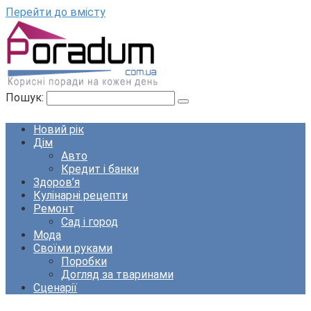
Перейти до вмісту
Пошук:
Новий рік
Дім
Авто
Кредит і банки
Здоров’я
Кулінарні рецепти
Ремонт
Сад і город
Мода
Своїми руками
Поробки
Догляд за тваринами
Сценарії