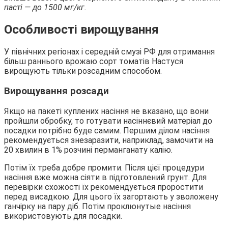
пасті — до 1500 мг/кг.
Особливості вирощування
У північних регіонах і середній смузі РФ для отримання
більш раннього врожаю сорт томатів Настуся
вирощують тільки розсадним способом.
Вирощування розсади
Якщо на пакеті куплених насіння не вказано, що вони
пройшли обробку, то готувати насіннєвий матеріал до
посадки потрібно буде самим. Першим ділом насіння
рекомендується знезаразити, наприклад, замочити на
20 хвилин в 1% розчині перманганату калію.
Потім їх треба добре промити. Після цієї процедури
насіння вже можна сіяти в підготовлений грунт. Для
перевірки схожості їх рекомендується проростити
перед висадкою. Для цього їх загортають у зволожену
ганчірку на пару діб. Потім проклюнутые насіння
використовують для посадки.