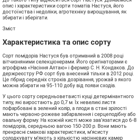
опис і характеристики сорти томатів Настуся, його
достоїнства і недоліки, агротехніку вирощування, як
збирати і
зберігати.
Зміст
Характеристика та опис сорту
Сорт помідорів Настуся був отриманий в 2008 році
вітчизняними селекціонерами. Його оригінаторами є
агрофірма «Насіння Алтаю» і фермер С. Н. Кондаков. До
держреєстру РФ сорт був внесений тільки в 2012 році.
Це гібрид середніх строків дозрівання, урожай з якого
можна збирати на 95-110 добу від появи сходів.
У цього сорту середньоветвисті кущі детермінантного
типу, які виростають до 0,7 м. Їх невеликі листя
пофарбовані в зелений колір, а плоди в стані зрілості
мають червоно-рожеве забарвлення і серцеподібну або
овальну форму. На кожній кисті може зав’язатися до 6-8
помідорів, середньою вагою 150-200 р. Вони мають
прекрасні смакові характеристики, м’ясисту
солодкувату м’якоть з кількістю насіннєвих камер