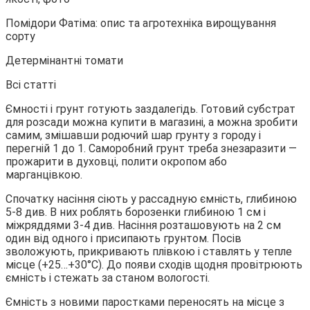
Помідори Фатіма: опис та агротехніка вирощування
сорту
Детермінантні томати
Всі статті
Ємності і грунт готують заздалегідь. Готовий субстрат
для розсади можна купити в магазині, а можна зробити
самим, змішавши родючий шар грунту з городу і
перегній 1 до 1. Саморобний грунт треба знезаразити —
прожарити в духовці, полити окропом або
марганцівкою.
Спочатку насіння сіють у рассадную ємність, глибиною
5-8 див. В них роблять борозенки глибиною 1 см і
міжряддями 3-4 див. Насіння розташовують на 2 см
один від одного і присипають грунтом. Посів
зволожують, прикривають плівкою і ставлять у тепле
місце (+25…+30°C). До появи сходів щодня провітрюють
ємність і стежать за станом вологості.
Ємність з новими паростками переносять на місце з