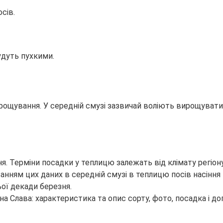
сів.
удуть пухкими.
ирощування. У середній смузі зазвичай воліють вирощувати
ня. Терміни посадки у теплицю залежать від клімату регіон
хуванням цих даних в середній смузі в теплицю посів насін
ої декади березня.