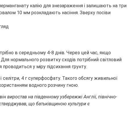
ерманганату калію для знезараження і залишають на три
тервалом 10 мм розкладають насіння. Зверху посіви
рібно в середньому 4-8 днів. Через цей час, якщо
 Для нормального розвитку сходів потрібний світловий
проводиться у міру підсихання грунту.
ої селітри, 4 г суперфосфату. Такого обсягу живильної
використанням водного розчину гною.
ін виростав на південному узбережжі Англії, північно-
стверджував, що батьківщиною культури є