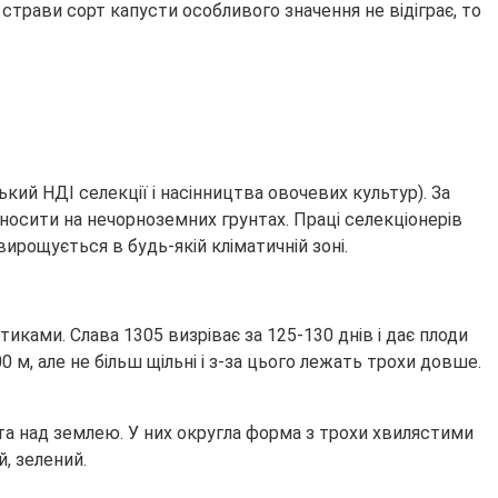
я
страви сорт капусти особливого значення не відіграє, то
кий НДІ селекції і насінництва овочевих культур). За
доносити на нечорноземних грунтах. Праці селекціонерів
ирощується в будь-якій кліматичній зоні.
тиками. Слава 1305 визріває за 125-130 днів і дає плоди
 м, але не більш щільні і з-за цього лежать трохи довше.
нята над землею. У них округла форма з трохи хвилястими
, зелений.