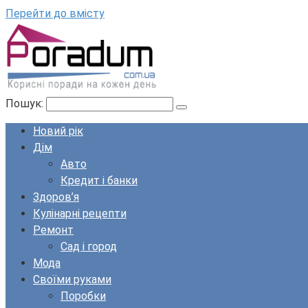
Перейти до вмісту
Пошук:
Новий рік
Дім
Авто
Кредит і банки
Здоров’я
Кулінарні рецепти
Ремонт
Сад і город
Мода
Своїми руками
Поробки