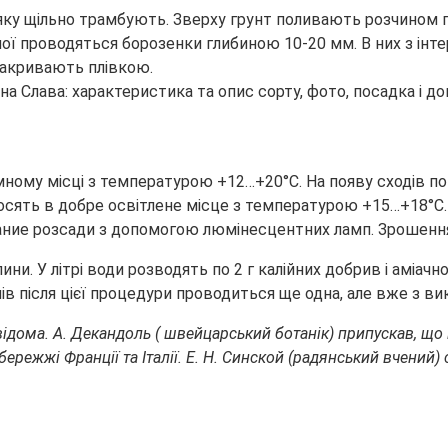
ку щільно трамбують. Зверху грунт поливають розчином п
одної проводяться борозенки глибиною 10-20 мм. В них з ін
акривають плівкою.
ному місці з температурою +12…+20°С. На появу сходів пот
носять в добре освітлене місце з температурою +15…+18°С.
ание розсади з допомогою люмінесцентних ламп. Зрошення 
ини. У літрі води розводять по 2 г калійних добрив і аміачн
днів після цієї процедури проводиться ще одна, але вже з 
відома.
А.
Декандоль ( швейцарський ботанік) припускав, що в
ережжі Франції та Італії.
Е. Н.
Синской (радянський вчений) 