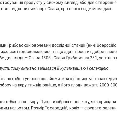
застосування продукту у свіжому вигляді або для створенн
овок відноситься сорт Слава, про нього і піде мова далі.
и Грибовской овочевий дослідної станції (нині Всеросійсь
биралися і вдосконалилися ті, що здатні рости і добре пло
е два види — Слава 1305 і Слава Грибовська 231, успішно в
усти, тому активно займався її культивацією і селекцією.
тів, потрібно уважно ознайомитися з її описом і характерис
збору на пару тижнів раніше, а його плоди важать 2000-3000
жовто-білого кольору. Листки зібрані в розетку, яка припід
 нальотом. Розмір їх середній, колір — сірувато-зелений