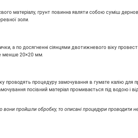
вого матеріалу, грунт повинна являти собою суміш дерново
ревної золи.
чки, а по досягненні сіянцями двотижневого віку провести
е менше 20×20 мм.
тку проводять процедуру замочування в гумате калію для пр
замочування посівний матеріал промивається під водою і ві
о вони пройшли обробку, то описані процедури проводити не 