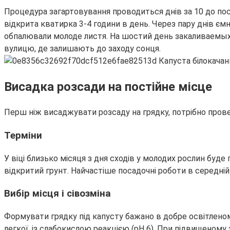
Процедура загартовування проводиться днів за 10 до пос
відкрита кватирка 3-4 години в день. Через пару днів єм
обпалювали молоде листя. На шостий день закаливаемых п
вулицю, де залишають до заходу сонця.
Висадка розсади на постійне місце
Перш ніж висаджувати розсаду на грядку, потрібно провес
Терміни
У віці близько місяця з дня сходів у молодих рослин буде
відкритий грунт. Найчастіше посадочні роботи в середні
Вибір місця і сівозміна
Формувати грядку під капусту бажано в добре освітленому
легкої, із слабокислою реакцією (рН 6). При підвищеному