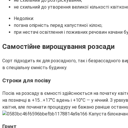
не схильний до розтріскування;
не схильний до утворення великої кількості квітконо
Недоліки:
погана опірність перед капустяної кілою;
при нестачі освітлення і поживних речовин качани б
Самостійне вирощування розсади
Сорт підходить як для розсадного, так і безрассадного в
в спеціальну ємність будинку.
Строки для посіву
Посів на розсаду в ємності здійснюється на початку квіт
на позначці в +15…+17°С вдень і +10°С — у нічний. З ура
квітня, але починати процедуру не бажано раніше останнь
Грунт