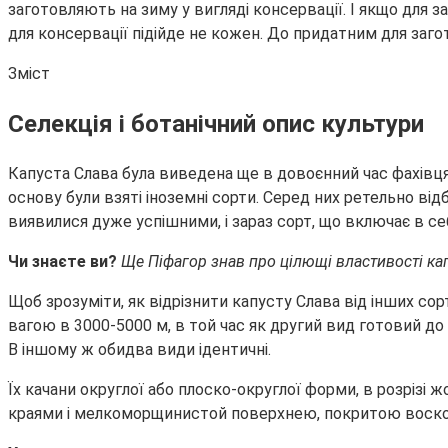
заготовляють на зиму у вигляді консервації. І якщо для 
для консервації підійде не кожен. До придатним для загот
Зміст
Селекція і ботанічний опис культури
Капуста Слава була виведена ще в довоєнний час фахівцям
основу були взяті іноземні сорти. Серед них ретельно від
виявилися дуже успішними, і зараз сорт, що включає в себ
Чи знаєте ви?
Ще Піфагор знав про цілющі властивості кап
Щоб зрозуміти, як відрізнити капусту Слава від інших сор
вагою в 3000-5000 м, в той час як другий вид готовий до 
В іншому ж обидва види ідентичні.
Їх качани округлої або плоско-округлої форми, в розрізі 
краями і мелкоморщинистой поверхнею, покритою восковим