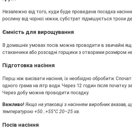
Незалежно від того, куди буде проведена посадка насіннє
рослину від чорної ніжки, субстрат підмішується трохи де
Ємність для вирощування
В домашніх умовах посів можна проводити в звичайні ящи
стаканчики або розсадні горщики з отворами розміром н
Підготовка насіння
Перш ніж висівати насіння, їх необхідно обробити. Споча
одного грама на літр води. Через 12 годин після початку 
Через добу можна проводити посадку.
Важливо!
Якщо на упаковці з насінням виробник вказав, щ
температурою +50…+55°С 20
–
25 хв.
Посів насіння