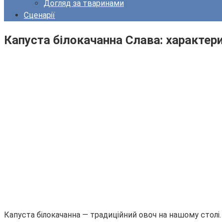
Догляд за тваринами
Сценарії
Капуста білокачанна Слава: характери
Капуста білокачанна — традиційний овоч на нашому столі.