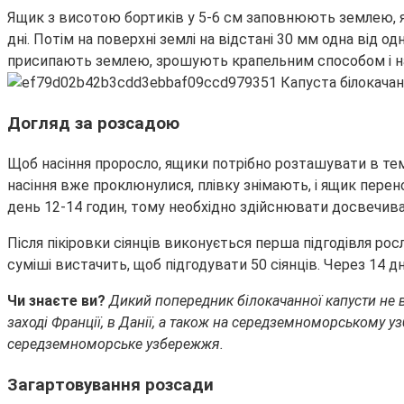
Ящик з висотою бортиків у 5-6 см заповнюють землею, я
дні. Потім на поверхні землі на відстані 30 мм одна від 
присипають землею, зрошують крапельним способом і н
Догляд за розсадою
Щоб насіння проросло, ящики потрібно розташувати в тем
насіння вже проклюнулися, плівку знімають, і ящик пере
день 12-14 годин, тому необхідно здійснювати досвечив
Після пікіровки сіянців виконується перша підгодівля росл
суміші вистачить, щоб підгодувати 50 сіянців. Через 14 
Чи знаєте ви?
Дикий попередник білокачанної капусти не 
заході Франції, в Данії, а також на середземноморському узб
середземноморське узбережжя.
Загартовування розсади