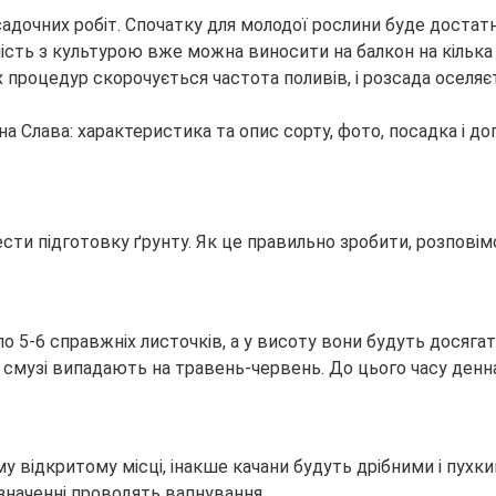
адочних робіт. Спочатку для молодої рослини буде достатн
ність з культурою вже можна виносити на балкон на кілька 
роцедур скорочується частота поливів, і розсада оселяєт
ти підготовку ґрунту. Як це правильно зробити, розповімо
 по 5-6 справжніх листочків, а у висоту вони будуть досяга
й смузі випадають на травень-червень. До цього часу ден
 відкритому місці, інакше качани будуть дрібними і пухки
 значенні проводять вапнування.