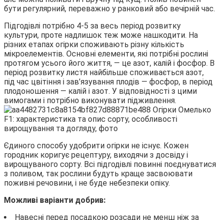
бути регулярний, переважно у ранковий або вечірній час.
Підгодівлі потрібно 4-5 за весь період розвитку
культури, проте надлишок теж може нашкодити. На
різних етапах огірки споживають різну кількість
мікроелементів. Основні елементи, які потрібні рослині
протягом усього його життя, — це азот, калій і фосфор. В
період розвитку листя найбільше споживається азот,
під час цвітіння і зав’язування плодів — фосфор, в період
плодоношення — калій і азот. У відповідності з цими
вимогами і потрібно виконувати підживлення.
Єдиного способу удобрити огірки не існує. Кожен
городник коригує рецептуру, виходячи з досвіду і
вирощуваного сорту. Всі підгодівлі повинні поєднуватися
з поливом, так рослини будуть краще засвоювати
поживні речовини, і не буде небезпеки опіку.
Можливі варіанти добрив:
Навесні перед посадкою розсади не менш ніж за