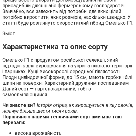
присадибній ділянці або фермерському господарстві.
Звичайно, все залежить від потреби: для яких цілей
потрібно
виростити, яких розмірів, наскільки швидко. У
статті буде розглянуто скоростиглий гібрид Омелько F1.
Зміст
Характеристика та опис сорту
Омелько F1 є продуктом російської селекції, який
підходить для вирощування на укрита плівкою території
і парниках. Кущі високорослі, середньої гіллястості.
Плоди циліндричної форми, до 15 см, мають горбки і білі
шипи на поверхні. Характерний дружним поспеванием.
Даний сорт — партенокарпічний, тобто
самоопыляющийся.
Чи знаєте ви?
Історія огірка, як вирощується в їжу овочів,
налічує більше шести тисяч років.
Порівняно з іншими тепличними сортами має такі
переваги:
висока врожайність;