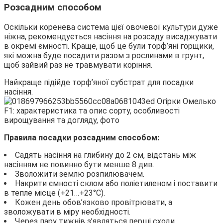
Розсадним способом
Оскільки коренева система цієї овочевої культури дуже
ніжна, рекомендується насіння на розсаду висаджувати
в окремі ємності. Краще, щоб це були торф’яні горщики,
які можна буде посадити разом з рослинами в грунт,
щоб зайвий раз не травмувати коріння.
Найкраще підійде торф’яної субстрат для посадки
насіння.
Правила посадки розсадним способом:
Садять насіння на глибину до 2 см, відстань між
насінням не повинно бути менше 8 див.
Зволожити землю розпилювачем.
Накрити ємності склом або поліетиленом і поставити
в тепле місце (+21…+23°С).
Кожен день обов’язково провітрювати, а
зволожувати в міру необхідності.
Через пару тижнів з’являться перші сходи.