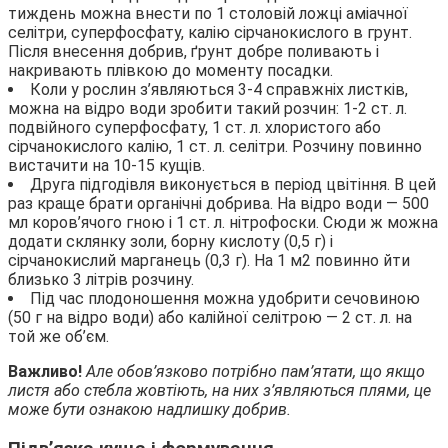
тиждень можна внести по 1 столовій ложці аміачної
селітри, суперфосфату, калію сірчанокислого в грунт.
Після внесення добрив, ґрунт добре поливають і
накривають плівкою до моменту посадки.
Коли у рослин з’являються 3-4 справжніх листків,
можна на відро води зробити такий розчин: 1-2 ст. л.
подвійного суперфосфату, 1 ст. л. хлористого або
сірчанокислого калію, 1 ст. л. селітри. Розчину повинно
вистачити на 10-15 кущів.
Друга підгодівля виконується в період цвітіння. В цей
раз краще брати органічні добрива. На відро води — 500
мл коров’ячого гною і 1 ст. л. нітрофоски. Сюди ж можна
додати склянку золи, борну кислоту (0,5 г) і
сірчанокислий марганець (0,3 г). На 1 м2 повинно йти
близько 3 літрів розчину.
Під час плодоношення можна удобрити сечовиною
(50 г на відро води) або калійної селітрою — 2 ст. л. на
той же об’єм.
Важливо!
Але обов’язково потрібно пам’ятати, що якщо
листя або стебла жовтіють, на них з’являються плями, це
може бути ознакою надлишку добрив.