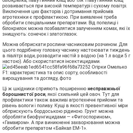
білокрилка, павутинний кліщ або тля. Павутинний кліщ
розвивається при високій температурі і сухому повітрі.
Виключення цих факторів і дотримання прийомів
агротехніки є профілактикою. При виявленні треба
обробити спеціальними препаратами. Від попелиці і
білокрилок можна позбавлятися залученням комах, які їх
знищують: сонечок і златоглазок.
Можна обприскати рослини часниковим розчином. Для
цього подрібнену головку часнику настоювати тиждень
в півлітрі води, розводити настій з водою (на 1 л води 5 г
настою). Або скористатися інсектицидами.
Ці ж шкідники сприяють поширенню
несправжньої
борошнистої роси
, якої схильний цей овоч. Тут для
профілактики також важливі агротехнічні прийоми та
рівень вологи і поливу. Кущі в якості превентивної міри
обприскують бордоською рідиною. Грунт можна
обробляти биофунгицидами — «Фитоспорином»,
«Гамаиром». А при виникненні захворювання можна
обробити препаратом «Байкал ЕМ-1».