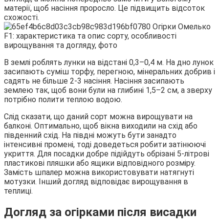
матерії, щоб насіння проросло. Це підвищить відсоток
схожості.
В землі роблять лунки на відстані 0,3–0,4 м. На дно лунок
засипають суміш торфу, перегною, мінеральних добрив і
садять не більше 2-3 насіння. Насіння засипають
землею так, щоб вони були на глибині 1,5–2 см, а зверху
потрібно полити теплою водою.
Слід сказати, що даний сорт можна вирощувати на
балконі. Оптимально, щоб вікна виходили на схід або
південний схід. На півдні можуть бути занадто
інтенсивні промені, тоді доведеться робити затінюючі
укриття. Для посадки добре підійдуть обрізані 5-літрові
пластикові пляшки або ящики відповідного розміру.
Замість шпалер можна використовувати натягнуті
мотузки. Інший догляд відповідає вирощування в
теплиці.
Догляд за огірками після висадки