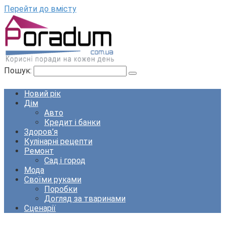
Перейти до вмісту
Пошук:
Новий рік
Дім
Авто
Кредит і банки
Здоров’я
Кулінарні рецепти
Ремонт
Сад і город
Мода
Своїми руками
Поробки
Догляд за тваринами
Сценарії