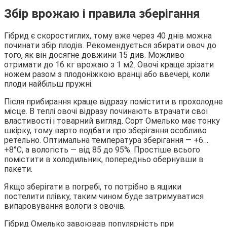
Збір врожаю і правила зберігання
Гібрид є скоростиглих, тому вже через 40 днів можна
починати збір плодів. Рекомендується збирати овоч до
того, як він досягне довжини 15 див. Можливо
отримати до 16 кг врожаю з 1 м2. Овочі краще зрізати
ножем разом з плодоніжкою вранці або ввечері, коли
плоди найбільш пружні.
Після прибирання краще відразу помістити в прохолодне
місце. В теплі овочі відразу починають втрачати свої
властивості і товарний вигляд. Сорт Омелько має тонку
шкірку, тому варто подбати про зберігання особливо
ретельно. Оптимальна температура зберігання — +6…
+8°С, а вологість — від 85 до 95%. Простіше всього
помістити в холодильник, попередньо обернувши в
пакети.
Якщо зберігати в погребі, то потрібно в ящики
постелити плівку, таким чином буде затримуватися
випаровування вологи з овочів.
Гібрид Омелько завоював популярність при