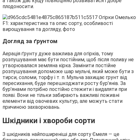
а також дає кущу повноцінно розвиватися і добре
плодоносити.
Догляд за ґрунтом
Аерація ґрунту дуже важлива для огірків, тому
розпушування має бути постійним, щоб після поливу не
утворювалася земляна кірка. Замінити постійне
розпушування допоможе шар мульчі, який може бути з
тирси, соломи, торфу і т. п. Мульча захищає грунт від
пересихання, буде перешкоджати росту бур’янів. За
бур’янами потрібно постійно стежити і видаляти при
появі. Вони не тільки забирають важливі поживні
елементи від овочевих культур, але можуть стати
причиною захворювань.
Шкідники і хвороби сорти
З шкідників найпоширеніші для сорту Ємеля — це