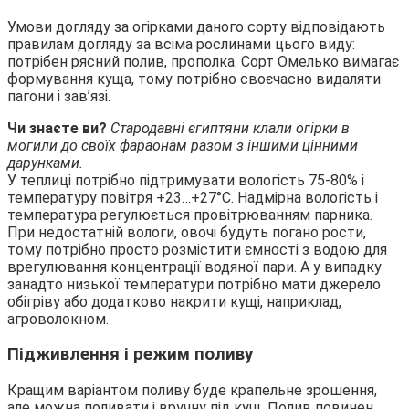
Умови догляду за огірками даного сорту відповідають
правилам догляду за всіма рослинами цього виду:
потрібен рясний полив, прополка. Сорт Омелько вимагає
формування куща, тому потрібно своєчасно видаляти
пагони і зав’язі.
Чи знаєте ви?
Стародавні єгиптяни клали огірки в
могили до своїх фараонам разом з іншими цінними
дарунками.
У теплиці потрібно підтримувати вологість 75-80% і
температуру повітря +23…+27°С. Надмірна вологість і
температура регулюється провітрюванням парника.
При недостатній вологи, овочі будуть погано рости,
тому потрібно просто розмістити ємності з водою для
врегулювання концентрації водяної пари. А у випадку
занадто низької температури потрібно мати джерело
обігріву або додатково накрити кущі, наприклад,
агроволокном.
Підживлення і режим поливу
Кращим варіантом поливу буде крапельне зрошення,
але можна поливати і вручну під кущ. Полив повинен