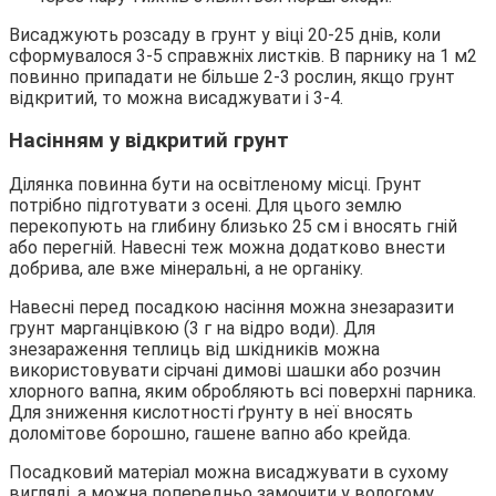
Висаджують розсаду в грунт у віці 20-25 днів, коли
сформувалося 3-5 справжніх листків. В парнику на 1 м2
повинно припадати не більше 2-3 рослин, якщо грунт
відкритий, то можна висаджувати і 3-4.
Насінням у відкритий грунт
Ділянка повинна бути на освітленому місці. Грунт
потрібно підготувати з осені. Для цього землю
перекопують на глибину близько 25 см і вносять гній
або перегній. Навесні теж можна додатково внести
добрива, але вже мінеральні, а не органіку.
Навесні перед посадкою насіння можна знезаразити
грунт марганцівкою (3 г на відро води). Для
знезараження теплиць від шкідників можна
використовувати сірчані димові шашки або розчин
хлорного вапна, яким обробляють всі поверхні парника.
Для зниження кислотності ґрунту в неї вносять
доломітове борошно, гашене вапно або крейда.
Посадковий матеріал можна висаджувати в сухому
вигляді, а можна попередньо замочити у вологому