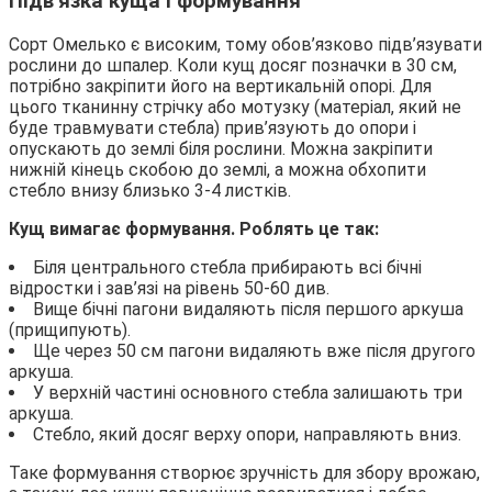
Підв’язка куща і формування
Сорт Омелько є високим, тому обов’язково підв’язувати
рослини до шпалер. Коли кущ досяг позначки в 30 см,
потрібно закріпити його на вертикальній опорі. Для
цього тканинну стрічку або мотузку (матеріал, який не
буде травмувати стебла) прив’язують до опори і
опускають до землі біля рослини. Можна закріпити
нижній кінець скобою до землі, а можна обхопити
стебло внизу близько 3-4 листків.
Кущ вимагає формування. Роблять це так:
Біля центрального стебла прибирають всі бічні
відростки і зав’язі на рівень 50-60 див.
Вище бічні пагони видаляють після першого аркуша
(прищипують).
Ще через 50 см пагони видаляють вже після другого
аркуша.
У верхній частині основного стебла залишають три
аркуша.
Стебло, який досяг верху опори, направляють вниз.
Таке формування створює зручність для збору врожаю,