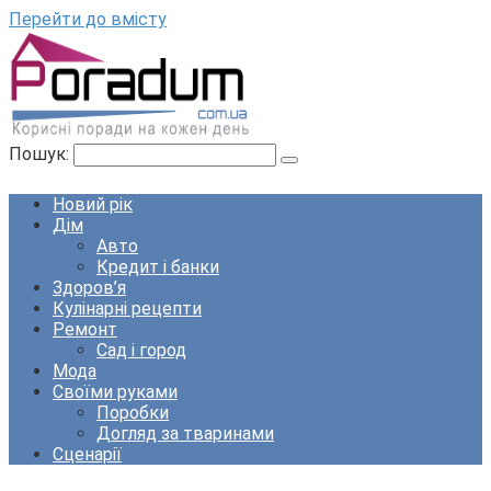
Перейти до вмісту
Пошук:
Новий рік
Дім
Авто
Кредит і банки
Здоров’я
Кулінарні рецепти
Ремонт
Сад і город
Мода
Своїми руками
Поробки
Догляд за тваринами
Сценарії