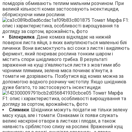
помідорів обмивають теплим мильним розчином. При
великій кількості комах застосовують інсектициди,
обприскуючи ними рослини.
Білокрилка
. Дане комаха відкладає на нижній
поверхні листа яйця, з яких вилуплюються маленькі білі
личинки. Вони висмоктують всі соки з листя і виділяють
фермент, який покриває рослина тонким шаром і
містить спори шкідливого грибка. В результаті
зараження на кущі з’являються листя з жовтими або
чорними плямами, зелена маса починає в’янути, а
томати не дозрівають. Позбутися від комах можна за
допомогою водного розчину чистотілу. Якщо шкідників
дуже багато, то застосовують інсектициди.
Слимаки
. Шкідники можуть поїдати не тільки зелену
масу куща, але і томати. Ознаками їх появи служать
великі наскрізні отвори в листках і плодах, а також
наявність сріблястою слизу на рослині. Вражений кущ