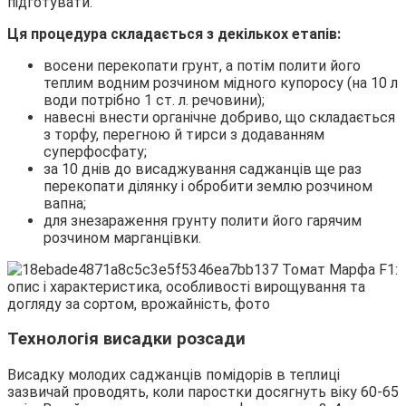
підготувати.
Ця процедура складається з декількох етапів:
восени перекопати грунт, а потім полити його
теплим водним розчином мідного купоросу (на 10 л
води потрібно 1 ст. л. речовини);
навесні внести органічне добриво, що складається
з торфу, перегною й тирси з додаванням
суперфосфату;
за 10 днів до висаджування саджанців ще раз
перекопати ділянку і обробити землю розчином
вапна;
для знезараження грунту полити його гарячим
розчином марганцівки.
Технологія висадки розсади
Висадку молодих саджанців помідорів в теплиці
зазвичай проводять, коли паростки досягнуть віку 60-65