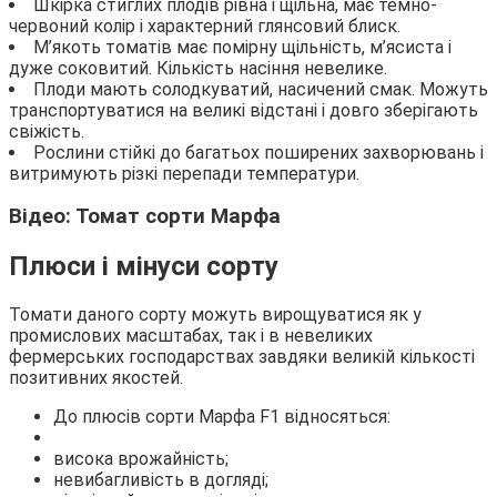
Шкірка стиглих плодів рівна і щільна, має темно-
червоний колір і характерний глянсовий блиск.
М’якоть томатів має помірну щільність, м’ясиста і
дуже соковитий. Кількість насіння невелике.
Плоди мають солодкуватий, насичений смак. Можуть
транспортуватися на великі відстані і довго зберігають
свіжість.
Рослини стійкі до багатьох поширених захворювань і
витримують різкі перепади температури.
Відео: Томат сорти Марфа
Плюси і мінуси сорту
Томати даного сорту можуть вирощуватися як у
промислових масштабах, так і в невеликих
фермерських господарствах завдяки великій кількості
позитивних якостей.
До плюсів сорти Марфа F1 відносяться:
висока врожайність;
невибагливість в догляді;