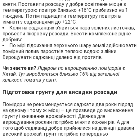
зняти. Поставити розсаду у добре освітлене місце з
температурою повітря близько +16°С приблизно на 1
тиждень. Потім підвищити температуру повітря в
кімнаті з саджанцями до +22°С.
Коли на саджанцях з’явиться пара зелених листочків,
провести пікіровку розсади. Внести комплексне рідке
добриво.
По мірі підсихання верхнього шару землі здійснювати
помірний полив паростків теплою водою з лійки.
Вирощувати саджанці далеко від протягів.
Чи знаєте ви?
Лідером по вирощуванню помідорів є
Китай. Тут виробляється близько 16% від загальної
кількості томатів у світі.
Підготовка грунту для висадки розсади
Помідори не рекомендується саджати два роки підряд
на одному і тому ж місці — це призведе до виснаження
ґрунту і зниження врожайності. Ділянка для
вирощування рослин потрібно міняти кожен рік. А для
того щоб саджанці добре прийнялися на ділянці і давали
високий врожай, грунт потрібно попередньо