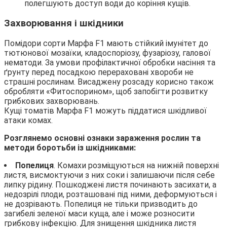
полегшують доступ води до коріння кущів.
Захворювання і шкідники
Помідори сорти Марфа F1 мають стійкий імунітет до
тютюнової мозаїки, кладоспоріозу, фузаріозу, галової
нематоди. За умови профілактичної обробки насіння та
ґрунту перед посадкою перераховані хвороби не
страшні рослинам. Висаджену розсаду корисно також
обробляти «Фитоспорином», щоб запобігти розвитку
грибкових захворювань.
Кущі томатів Марфа F1 можуть піддатися шкідливої
атаки комах.
Розглянемо основні ознаки зараження рослин та
методи боротьби із шкідниками:
Попелиця
. Комахи розміщуються на нижній поверхні
листя, висмоктуючи з них соки і залишаючи після себе
липку рідину. Пошкоджені листя починають засихати, а
недозрілі плоди, розташовані під ними, деформуються і
не дозрівають. Попелиця не тільки призводить до
загибелі зеленої маси куща, але і може розносити
грибкову інфекцію. Для знищення шкідника листя