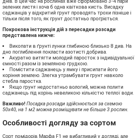
днів. В цей час на рослинах вже сформовано 3-4 пари
зелених листя і хоча б одна квіткова кисть. Висадку
саджанців у відкритий грунт проводять трохи пізніше і
тільки після того, як грунт достатньо прогріється.
Покрокова інструкція дій з пересадки розсади
представлена нижче:
Викопати в ґрунті лунки глибиною близько 8 див. На
дно поглиблення покласти азотисті добрива.
Акуратно витягти молодий паросток з індивідуальної
ємності разом із земляною грудкою.
Помістити саджанець у ямку і присипати його
коріння землею. Злегка утрамбувати грунт навколо
стебла паростка.
Якщо грунт недостатньо вологий, можна полити
саджанець під корінь невеликою кількістю теплої води.
Важливо!
Посадка розсади здійснюється за схемою
50х40, на 1 м2 можна розміщувати не більше 3 рослин.
Особливості догляду за сортом
Сорт помідорів Марфа F1 не вибагливий у догляді, але