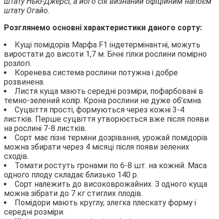
штату Нью-Джерсі, а його сік визнаний офіційним напоєм
штату Огайо.
Розглянемо основні характеристики даного сорту:
Кущі помідорів Марфа F1 індетермінантні, можуть
виростати до висоти 1,7 м. Бічні гілки рослини помірно
розлогі.
Коренева система рослини потужна і добре
розвинена.
Листя куща мають середні розміри, пофарбовані в
темно-зелений колір. Крона рослини не дуже об’ємна.
Суцвіття прості, формуються через кожні 3-4
листків. Перше суцвіття утворюється вже після появи
на рослині 7-8 листків.
Сорт має пізні терміни дозрівання, урожай помідорів
можна збирати через 4 місяці після появи зелених
сходів.
Томати ростуть гронами по 6-8 шт. на кожній. Маса
одного плоду складає близько 140 р.
Сорт належить до високоврожайних. З одного куща
можна зібрати до 7 кг стиглих плодів.
Помідори мають круглу, злегка плескату форму і
середні розміри.