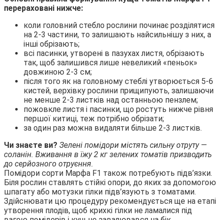
перераховані нижче:
коли головний стебло рослини починає розділятися
на 2-3 частини, то залишають найсильнішу з них, а
інші обрізають;
всі пасинки, утворені в пазухах листя, обрізають
так, щоб залишився лише невеликий «пеньок»
довжиною 2-3 см;
після того як на головному стеблі утворюється 5-6
кистей, верхівку рослини прищипують, залишаючи
не менше 2-3 листків над останньою пензлем;
пожовкле листя і пасинки, що ростуть нижче рівня
першої китиці, теж потрібно обрізати;
за один раз можна видаляти більше 2-3 листків.
Чи знаєте ви?
Зелені помідори містять сильну отруту —
соланін. Вживання в їжу 2 кг зелених томатів призводить
до серйозного отруєння.
Помідори сорти Марфа F1 також потребують підв’язки.
Біля рослин ставлять стійкі опори, до яких за допомогою
шпагату або мотузки гілки підв’язують з томатами.
Здійснювати цю процедуру рекомендується ще на етапі
утворення плодів, щоб крихкі гілки не ламалися під
вагою помідорів і кущ не завалювався на бік.