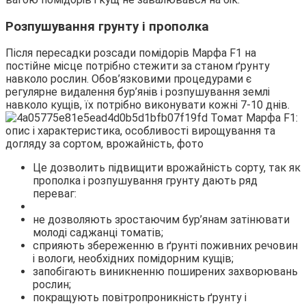
Розпушування грунту і прополка
Після пересадки розсади помідорів Марфа F1 на
постійне місце потрібно стежити за станом ґрунту
навколо рослин. Обов’язковими процедурами є
регулярне видалення бур’янів і розпушування землі
навколо кущів, їх потрібно виконувати кожні 7-10 днів.
Це дозволить підвищити врожайність сорту, так як
прополка і розпушування грунту дають ряд
переваг:
не дозволяють зростаючим бур’янам затінювати
молоді саджанці томатів;
сприяють збереженню в ґрунті поживних речовин
і вологи, необхідних помідорним кущів;
запобігають виникненню поширених захворювань
рослин;
покращують повітропроникність ґрунту і