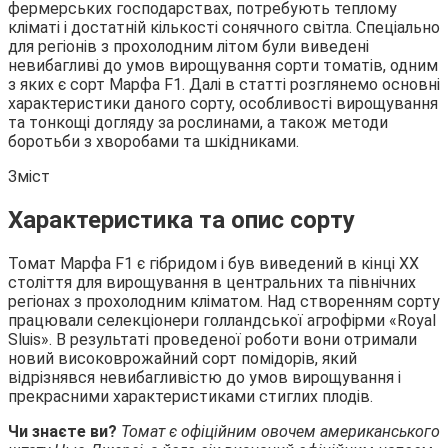
фермерських господарствах, потребують теплому
кліматі і достатній кількості сонячного світла. Спеціально
для регіонів з прохолодним літом були виведені
невибагливі до умов вирощування сорти томатів, одним
з яких є сорт
Марфа F1. Далі в статті розглянемо основні
характеристики даного сорту, особливості вирощування
та тонкощі догляду за рослинами, а також методи
боротьби з хворобами та шкідниками.
Зміст
Характеристика та опис сорту
Томат Марфа F1 є гібридом і був виведений в кінці ХХ
століття для вирощування в центральних та північних
регіонах з прохолодним кліматом. Над створенням сорту
працювали селекціонери голландської агрофірми «Royal
Sluis». В результаті проведеної роботи вони отримали
новий високоврожайний сорт помідорів, який
відрізнявся невибагливістю до умов вирощування і
прекрасними характеристиками стиглих плодів.
Чи знаєте ви?
Томат є офіційним овочем американського