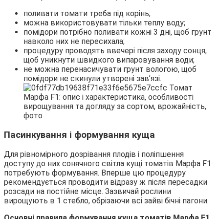
поливати томати треба під корінь;
можна використовувати тільки теплу воду;
помідори потрібно поливати кожні 3 дні, щоб грунт
навколо них не пересихала;
процедуру проводять ввечері після заходу сонця,
щоб уникнути швидкого випаровування води;
не можна перенасичувати грунт вологою, щоб
помідори не скинули утворені зав’язі.
Пасинкування і формування куща
Для рівномірного дозрівання плодів і поліпшення
доступу до них сонячного світла кущі томатів Марфа F1
потребують формування. Вперше цю процедуру
рекомендується проводити відразу ж після пересадки
розсади на постійне місце. Зазвичай рослини
вирощують в 1 стебло, обрізаючи всі зайві бічні пагони.
Основні правила формування куща томатів Марфа F1