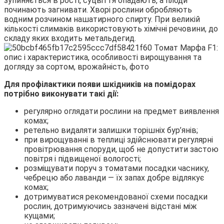
зупиняється в рості, суцвіття опадають, а плоди
починають загнивати. Хворі рослини обробляють
водним розчином нашатирного спирту. При великій
кількості слимаків використовують хімічні речовини, до
складу яких входить метальдегид.
Для профілактики появи шкідників на помідорах
потрібно виконувати такі дії:
регулярно оглядати рослини на предмет виявлення
комах;
ретельно видаляти залишки торішніх бур’янів;
при вирощуванні в теплиці здійснювати регулярні
провітрювання споруди, щоб не допустити застою
повітря і підвищеної вологості;
розміщувати поруч з томатами посадки часнику,
чебрецю або лаванди — їх запах добре відлякує
комах;
дотримуватися рекомендованої схеми посадки
рослин, дотримуючись зазначені відстані між
кущами;