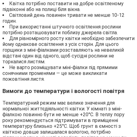
Квітка потрібно поставити на добре освітленому
підвіконні або на полиці біля вікна.
Світловий день повинен тривати не менше 10-12
годин.
При використанні штучного освітлення рослини
потрібно розташовувати поблизу джерела світла.
Для рівномірного росту квітки необхідно забезпечити
йому однакове освітлення з усіх сторін. Для цього
горщики з міні-фіалками розставляють на невеликій
відстані один від одного, щоб сусідні рослини не
торкалися листям.
Не варто розміщувати міні-фіалки під прямими
сонячними променями — це може викликати
пожовтіння листя.
Вимоги до температури і вологості повітря
Температурний режим має велике значення для
нормальної життєдіяльності квітки. У кімнаті з міні-
фіалкою повинно бути не менше +20°С. В теплу пору
року рекомендується підтримувати в приміщенні
температуру близько +25°С. Щоб грунт в ємності з
квіткою довше залишалася вологою, потрібно