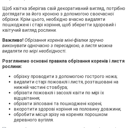
Щоб квітка зберігав свій декоративний вигляд, потрібно
доглядати за його кроною з допомогою своєчасної
обрізки. Крім цього, необхідно вчасно видаляти
пошкоджені і старі коріння, щоб зберегти здоровий і
квітучий вигляд рослини.
Важливо!
Обрізання коренів міні-фіалки зручно
виконувати одночасно з пересадкою, а листя можна
видаляти по мірі необхідності.
Розглянемо основні правила обрізання коренів і листя
рослини:
обрізку проводити з допомогою гострого ножа;
видалити старі пожовклі і листя, розташовані на
нижній частині стовбура;
обрізати пожовклі і засохлі квіти по мірі їх
відцвітання;
обрізати зіпсовані та пошкоджені корені;
вкоротити здорові коріння на половину довжини;
обробити місця зрізу на коренях порошком
деревного вугілля.