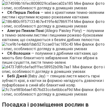
СК-Перша Любов
— міні з крихітними темно-зеленим
листям і круглими яскраво-рожевими квітками.
Алегро Пеизли Поні
(Allegro Paisley Pony) — полумини
з темно-зеленим листям і пишними рожево-бузковими
квітками, що складаються з безлічі дрібних пелюсток.
СК-Волошки
— полумини з дрібними квітками, що
мають біло-блакитного забарвлення. Квітки зібрані в
пишні суцвіття, листя темно-зелені.
Бебі Джей
(Baby Jay) — глянцеві листя мають гарні
зубчасті краї, а квітки за формою нагадують дзвіночки і
пофарбовані в синій або блакитний колір.
Посадка і розміщення рослин в