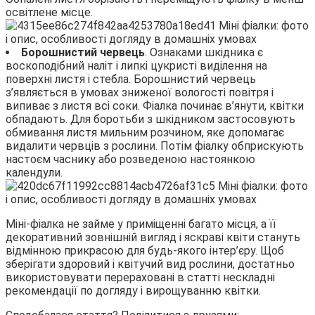
освітлене місце.
Борошнистий червець
. Ознаками шкідника є
воскоподібний наліт і липкі цукристі виділення на
поверхні листя і стебла. Борошнистий червець
з’являється в умовах зниженої вологості повітря і
випиває з листя всі соки. Фіалка починає в’янути, квітки
обпадають. Для боротьби з шкідником застосовують
обмивання листя мильним розчином, яке допомагає
видалити червців з рослини. Потім фіалку обприскують
настоєм часнику або розведеною настоянкою
календули.
Міні-фіалка не займе у приміщенні багато місця, а її
декоративний зовнішній вигляд і яскраві квіти стануть
відмінною прикрасою для будь-якого інтер’єру. Щоб
зберігати здоровий і квітучий вид рослини, достатньо
використовувати перераховані в статті нескладні
рекомендації по догляду і вирощуванню квітки.