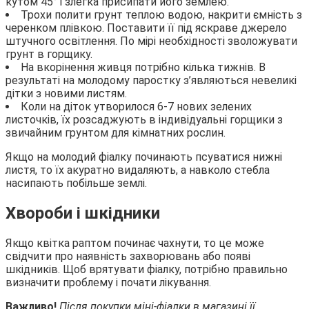
кутом 45° і злегка присипати його землею.
Трохи полити грунт теплою водою, накрити ємність з
черенком плівкою. Поставити її під яскраве джерело
штучного освітлення. По мірі необхідності зволожувати
грунт в горщику.
На вкорінення живця потрібно кілька тижнів. В
результаті на молодому паростку з’являються невеликі
дітки з новими листям.
Коли на діток утворилося 6-7 нових зелених
листочків, їх розсаджують в індивідуальні горщики з
звичайним грунтом для кімнатних рослин.
Якщо на молодий фіалку починають псуватися нижні
листя, то їх акуратно видаляють, а навколо стебла
насипають побільше землі.
Хвороби і шкідники
Якщо квітка раптом починає чахнути, то це може
свідчити про наявність захворювань або появі
шкідників. Щоб врятувати фіалку, потрібно правильно
визначити проблему і почати лікування.
Важливо!
Після покупки міні-фіалки в магазині її