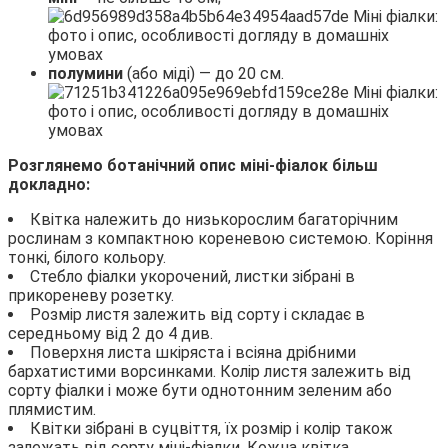
полумини
(або міді) — до 20 см.
Розглянемо ботанічний опис міні-фіалок більш
докладно:
Квітка належить до низькорослим багаторічним
рослинам з компактною кореневою системою. Коріння
тонкі, білого кольору.
Стебло фіалки укорочений, листки зібрані в
прикореневу розетку.
Розмір листя залежить від сорту і складає в
середньому від 2 до 4 див.
Поверхня листа шкіряста і всіяна дрібними
бархатистими ворсинками. Колір листя залежить від
сорту фіалки і може бути однотонним зеленим або
плямистим.
Квітки зібрані в суцвіття, їх розмір і колір також
залежать від сорту міні-фіалки. Кожна квітка