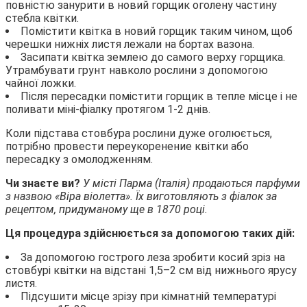
повністю занурити в новий горщик оголену частину
стебла квітки.
Помістити квітка в новий горщик таким чином, щоб
черешки нижніх листя лежали на бортах вазона.
Засипати квітка землею до самого верху горщика.
Утрамбувати грунт навколо рослини з допомогою
чайної ложки.
Після пересадки помістити горщик в тепле місце і не
поливати міні-фіалку протягом 1-2 днів.
Коли підстава стовбура рослини дуже оголюється,
потрібно провести переукоренение квітки або
пересадку з омолодженням.
Чи знаєте ви?
У місті Парма (Італія) продаються парфуми
з назвою «Віра віолетта». Їх виготовляють з фіалок за
рецептом, придуманому ще в 1870 році.
Ця процедура здійснюється за допомогою таких дій:
За допомогою гострого леза зробити косий зріз на
стовбурі квітки на відстані 1,5–2 см від нижнього ярусу
листя.
Підсушити місце зрізу при кімнатній температурі