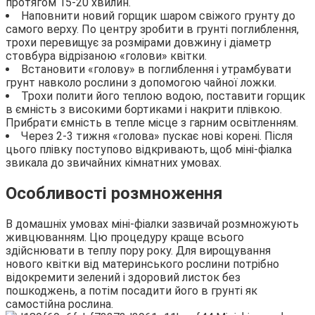
протягом 15-20 хвилин.
Наповнити новий горщик шаром свіжого грунту до
самого верху. По центру зробити в грунті поглиблення,
трохи перевищує за розмірами довжину і діаметр
стовбура відрізаною «голови» квітки.
Встановити «голову» в поглиблення і утрамбувати
грунт навколо рослини з допомогою чайної ложки.
Трохи полити його теплою водою, поставити горщик
в ємність з високими бортиками і накрити плівкою.
Прибрати ємність в тепле місце з гарним освітленням.
Через 2-3 тижня «голова» пускає нові корені. Після
цього плівку поступово відкривають, щоб міні-фіалка
звикала до звичайних кімнатних умовах.
Особливості розмноження
В домашніх умовах міні-фіалки зазвичай розмножують
живцюванням. Цю процедуру краще всього
здійснювати в теплу пору року. Для вирощування
нового квітки від материнського рослини потрібно
відокремити зелений і здоровий листок без
пошкоджень, а потім посадити його в грунті як
самостійна рослина.