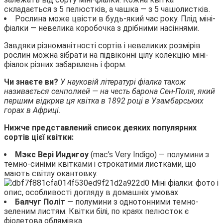
складається з 5 пелюстків, а чашка — з 5 чашолистків.
Рослина може цвісти в будь-який час року. Плід міні-
фіалки — невелика коробочка з дрібними насіннями.
Завдяки різноманітності сортів і невеликих розмірів
рослин можна зібрати на підвіконні цілу колекцію міні-
фіалок різних забарвлень і форм.
Чи знаєте ви?
У науковій літературі фіалка також
називається сенполией — на честь барона Сен-Поля, який
першим відкрив ця квітка в 1892 році в Узамбарських
горах в Африці.
Нижче представлений список деяких популярних
сортів цієї квітки:
Мэкс Вері Индигоу
(mac’s Very Indigo) — полумини з
темно-синіми квітками і строкатими листками, що
мають світлу окантовку.
Балчуг Політ
— полумини з однотонними темно-
зеленим листям. Квітки білі, по краях пелюсток є
фіолетова облямівка.