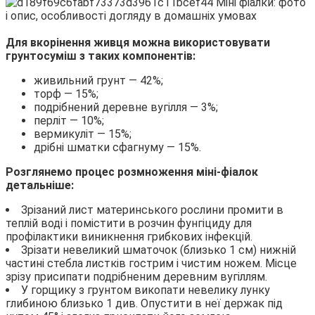
Для вкорінення живця можна використовувати
грунтосуміш з таких компонентів:
живильний грунт — 42%;
торф — 15%;
подрібнений деревне вугілля — 3%;
перліт — 10%;
вермикуліт — 15%;
дрібні шматки сфагнуму — 15%.
Розглянемо процес розмноження міні-фіалок
детальніше:
Зрізаний лист материнського рослини промити в
теплій воді і помістити в розчин фунгіциду для
профілактики виникнення грибкових інфекцій.
Зрізати невеликий шматочок (близько 1 см) нижній
частині стебла листків гострим і чистим ножем. Місце
зрізу присипати подрібненим деревним вугіллям.
У горщику з грунтом викопати невелику лунку
глибиною близько 1 див. Опустити в неї держак під