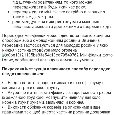
під штучним освітленням, то його можна
пересаджувати в будь-який час року;
пересаджувати міні-фіалку потрібно в горщик з
таким же діаметром;
рекомендується використовувати маленькі
пластикові ємності з дренажними отворами на дні.
Пересадка міні-фіалки може здійснюватися класичним
способом або з омолодженням рослини. Звичайна
пересадка застосовується для молодих рослин, у яких
нижня частина стовбура мало оголена.
Покрокова інструкція класичного способу пересадки
представлена нижче:
На дно нового горщика викласти шар сфагнуму і
засипати трохи свіжої грунту.
Акуратно витягти міні-фіалку зі старої ємності разом
із земляною грудкою. Розпушити налиплу навколо
коренів грунт руками, звільняючи коріння.
Виконати обрізання коренів за описаними вище
правилами так, щоб висота частини рослини дозволяла