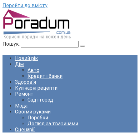
Перейти до вмісту
Пошук:
Новий рік
Дім
Авто
Кредит і банки
Здоров’я
Кулінарні рецепти
Ремонт
Сад і город
Мода
Своїми руками
Поробки
Догляд за тваринами
Сценарії