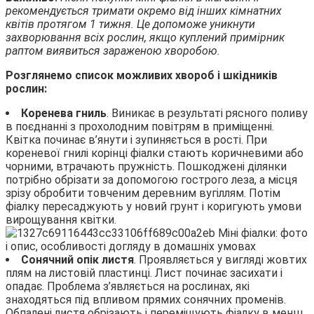
рекомендується тримати окремо від інших кімнатних
квітів протягом 1 тижня. Це допоможе уникнути
захворювання всіх рослин, якщо куплений примірник
раптом виявиться зараженою хворобою.
Розглянемо список можливих хвороб і шкідників
рослин:
Коренева гниль
. Виникає в результаті рясного поливу
в поєднанні з прохолодним повітрям в приміщенні.
Квітка починає в’янути і зупиняється в рості. При
кореневої гнилі корінці фіалки стають коричневими або
чорними, втрачають пружність. Пошкоджені ділянки
потрібно обрізати за допомогою гострого леза, а місця
зрізу обробити товченим деревним вугіллям. Потім
фіалку пересаджують у новий грунт і коригують умови
вирощування квітки.
Сонячний опік листя
. Проявляється у вигляді жовтих
плям на листовій пластинці. Лист починає засихати і
опадає. Проблема з’являється на рослинах, які
знаходяться під впливом прямих сонячних променів.
Обпалені листя обрізають і переміщують фіалку в менш