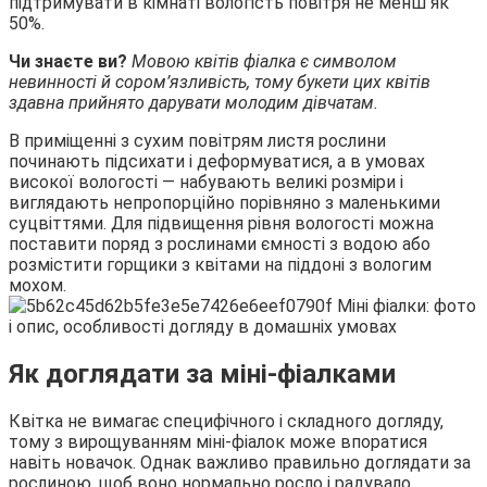
підтримувати в кімнаті вологість повітря не менш як
50%.
Чи знаєте ви?
Мовою квітів фіалка є символом
невинності й сором’язливість, тому букети цих квітів
здавна прийнято дарувати молодим дівчатам.
В приміщенні з сухим повітрям листя рослини
починають підсихати і деформуватися, а в умовах
високої вологості — набувають великі розміри і
виглядають непропорційно порівняно з маленькими
суцвіттями. Для підвищення рівня вологості можна
поставити поряд з рослинами ємності з водою або
розмістити горщики з квітами на піддоні з вологим
мохом.
Як доглядати за міні-фіалками
Квітка не вимагає специфічного і складного догляду,
тому з вирощуванням міні-фіалок може впоратися
навіть новачок. Однак важливо правильно доглядати за
рослиною, щоб воно нормально росло і радувало