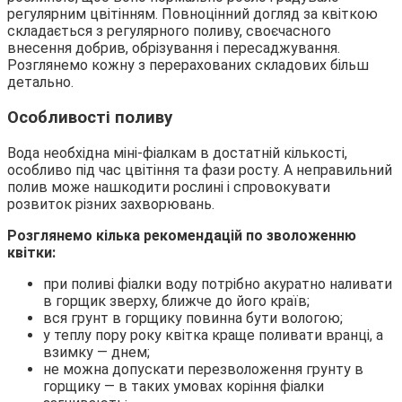
регулярним цвітінням. Повноцінний догляд за квіткою
складається з регулярного поливу, своєчасного
внесення добрив, обрізування і пересаджування.
Розглянемо кожну з перерахованих складових більш
детально.
Особливості поливу
Вода необхідна міні-фіалкам в достатній кількості,
особливо під час цвітіння та фази росту. А неправильний
полив може нашкодити рослині і спровокувати
розвиток різних захворювань.
Розглянемо кілька рекомендацій по зволоженню
квітки:
при поливі фіалки воду потрібно акуратно наливати
в горщик зверху, ближче до його країв;
вся грунт в горщику повинна бути вологою;
у теплу пору року квітка краще поливати вранці, а
взимку — днем;
не можна допускати перезволоження грунту в
горщику — в таких умовах коріння фіалки