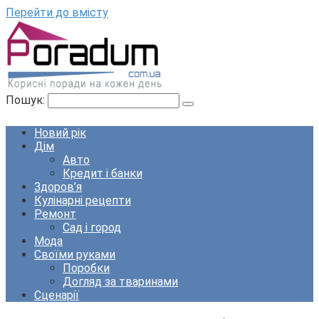
Перейти до вмісту
Пошук:
Новий рік
Дім
Авто
Кредит і банки
Здоров’я
Кулінарні рецепти
Ремонт
Сад і город
Мода
Своїми руками
Поробки
Догляд за тваринами
Сценарії