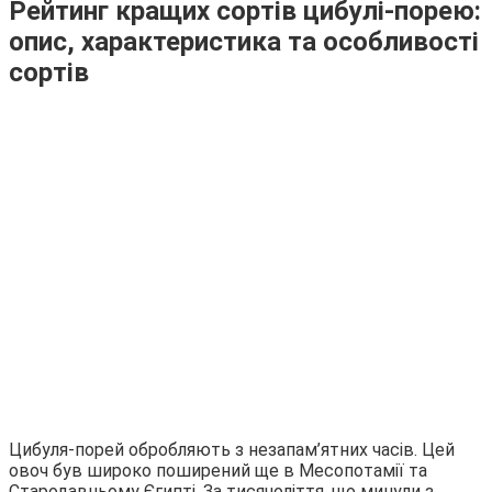
Рейтинг кращих сортів цибулі-порею:
опис, характеристика та особливості
сортів
Цибуля-порей обробляють з незапам’ятних часів. Цей
овоч був широко поширений ще в Месопотамії та
Стародавньому Єгипті. За тисячоліття, що минули з