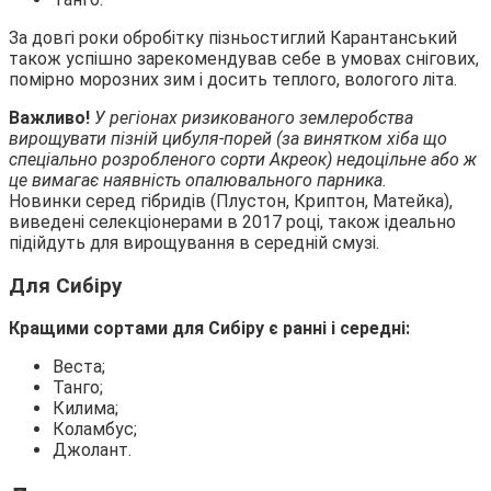
За довгі роки обробітку пізньостиглий Карантанський
також успішно зарекомендував себе в умовах снігових,
помірно морозних зим і досить теплого, вологого літа.
Важливо!
У регіонах ризикованого землеробства
вирощувати пізній цибуля-порей (за винятком хіба що
спеціально розробленого сорти Акреок) недоцільне або ж
це вимагає наявність опалювального парника.
Новинки серед гібридів (Плустон, Криптон, Матейка),
виведені селекціонерами в 2017 році, також ідеально
підійдуть для вирощування в середній смузі.
Для Сибіру
Кращими сортами для Сибіру є ранні і середні:
Веста;
Танго;
Килима;
Коламбус;
Джолант.