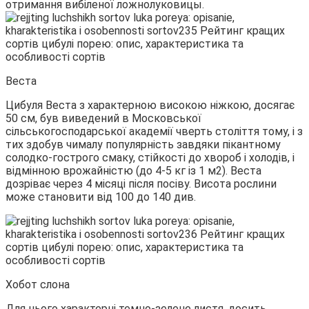
отримання вибіленої ложнолуковицы.
Веста
Цибуля Веста з характерною високою ніжкою, досягає
50 см, був виведений в Московської
сільськогосподарської академії чверть століття тому, і з
тих здобув чималу популярність завдяки пікантному
солодко-гострого смаку, стійкості до хвороб і холодів, і
відмінною врожайністю (до 4-5 кг із 1 м2). Веста
дозріває через 4 місяці після посіву. Висота рослини
може становити від 100 до 140 див.
Хобот слона
Для нього характерні темно-зелене листя, досить