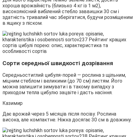
хороша врожайність (близько 4 кг із 1 м2),
високоякісний вибілений стебло заввишки 30 см і
здатність тривалий час зберігатися, будучи розміщеним
в ящику з піском.
Сорти середньої швидкості дозрівання
Середньостиглий цибуля-порей — рослина з щільним,
міцним стеблом і великими (до 70 см) листям. Його
можна залишити зимувати і в такому випадку з
приходом тепла цибулю зацвіте і дасть насіння.
Казимир
Дає врожай через 5 місяців після посіву. Рослина
висока, але компактне. Ніжка досягає 30 см в довжину.