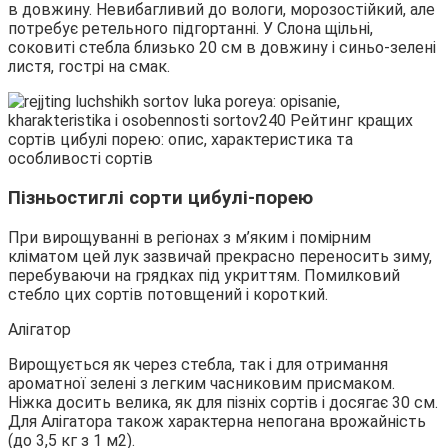
в довжину. Невибагливий до вологи, морозостійкий, але
потребує ретельного підгортанні. У Слона щільні,
соковиті стебла близько 20 см в довжину і синьо-зелені
листя, гострі на смак.
Пізньостиглі сорти цибулі-порею
При вирощуванні в регіонах з м’яким і помірним
кліматом цей лук зазвичай прекрасно переносить зиму,
перебуваючи на грядках під укриттям. Помилковий
стебло цих сортів потовщений і короткий.
Алігатор
Вирощується як через стебла, так і для отримання
ароматної зелені з легким часниковим присмаком.
Ніжка досить велика, як для пізніх сортів і досягає 30 см.
Для Алігатора також характерна непогана врожайність
(до 3,5 кг з 1 м2).