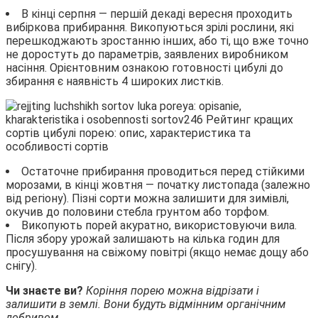
В кінці серпня — першій декаді вересня проходить
вибіркова прибирання. Викопуються зрілі рослини, які
перешкоджають зростанню інших, або ті, що вже точно
не доростуть до параметрів, заявлених виробником
насіння. Орієнтовним ознакою готовності цибулі до
збирання є наявність 4 широких листків.
Остаточне прибирання проводиться перед стійкими
морозами, в кінці жовтня — початку листопада (залежно
від регіону). Пізні сорти можна залишити для зимівлі,
окучив до половини стебла грунтом або торфом.
Викопують порей акуратно, використовуючи вила.
Після збору урожай залишають на кілька годин для
просушування на свіжому повітрі (якщо немає дощу або
снігу).
Чи знаєте ви?
Коріння порею можна відрізати і
залишити в землі. Вони будуть відмінним органічним
добривом.