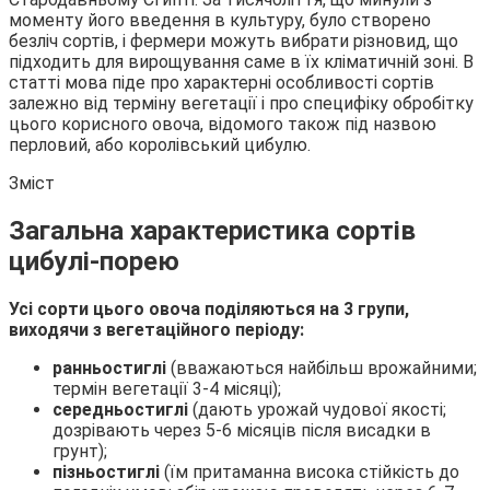
моменту його введення в культуру, було створено
безліч сортів, і фермери можуть вибрати різновид, що
підходить для
вирощування саме в їх кліматичній зоні. В
статті мова піде про характерні особливості сортів
залежно від терміну вегетації і про специфіку обробітку
цього корисного овоча, відомого також під назвою
перловий, або королівський цибулю.
Зміст
Загальна характеристика сортів
цибулі-порею
Усі сорти цього овоча поділяються на 3 групи,
виходячи з вегетаційного періоду:
ранньостиглі
(вважаються найбільш врожайними;
термін вегетації 3-4 місяці);
середньостиглі
(дають урожай чудової якості;
дозрівають через 5-6 місяців після висадки в
грунт);
пізньостиглі
(їм притаманна висока стійкість до