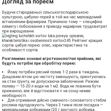
Догляд за пореєм
Будучи стародавньої сільськогосподарською
культурою, цибулю-порей в той же час маловідомий
вітчизняним фермерам. Причиною тому — специфіка
клімату і побоювання з приводу надмірних трудовитрат
при вирощуванні.
Розглянемо основні агротехнологічні прийоми, які
будуть потрібні при обробітку порею:
Йому потрібен рясний полив 1-2 рази в тиждень.
Дощовим літом цю частоту зменшують, орієнтуючись
на стан грунту, не допускаючи заболочення. Режим
поливу — 15-20 л води на 1 м2. Вода не повинна бути
крижаною, але й відстоювати її на сонці немає
необхідності.
Для отримання дійсно смачного і соковитого стебла
рослина підгодовують. Через 3 тижні після посадки —
мінеральними добривами (20 г азотного добрива,