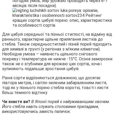
погодніх умов; збір урожаю проводять через 6-7
місяців після посадки).
Для цибулі середньої та пізньої стиглості, на відміну від
раннього, характерне щільне прилягання листків до
стебла. Також середньостиглий і пізній порей підходить
для зимівлі в грунті (у регіонах з м’яким кліматом).
Необхідна умова — наявність щільного снігового
покриву і температура не нижче -15°С. Осінні заморозки
також не є згубними для врожаю цих сортів, хоча і
зупиняють подальше зростання цибулі.
Ранні сорти відрізняються довжиною, що досягає
півтора метрів, і світло-зеленим забарвленням листя,
тоді як у пізнього порею стебла короткі, товсті і листя
більш темного відтінку.
Чи знаєте ви?
В Японії порей є найуживанішим овочем.
Його стебла навіть служать столовими приладами,
використовуючись замість паличок.