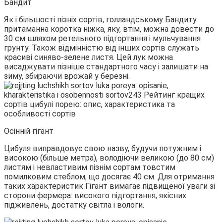
Бандит
Як і більшості пізніх сортів, голландському Бандиту
притаманна коротка ніжка, яку, втім, можна довести до
30 см шляхом ретельного підгортання і мульчування
грунту. Також відмінністю від інших сортів служать
красиві синяво-зелене листя. Цей лук можна
висаджувати пізніше стандартного часу і залишати на
зиму, збираючи врожай у березні.
Осінній гігант
Цибуля виправдовує свою назву, будучи потужним і
високою (більше метра), володіючи великою (до 80 см)
листям і невластивим пізнім сортам товстим
помилковим стеблом, що досягає 40 см. Для отримання
таких характеристик Гігант вимагає підвищеної уваги зі
сторони фермера: високого підгортання, якісних
підживлень, достатку світла і вологи.