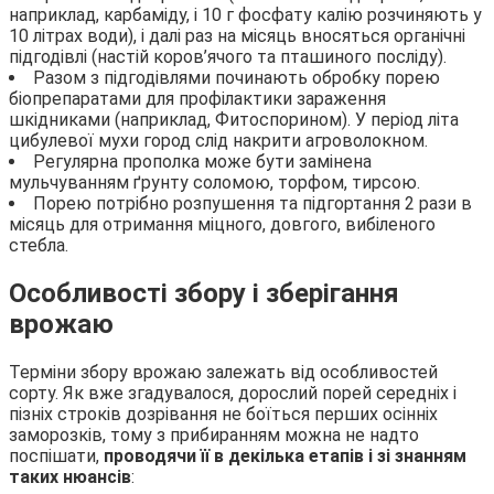
наприклад, карбаміду, і 10 г фосфату калію розчиняють у
10 літрах води), і далі раз на місяць вносяться органічні
підгодівлі (настій коров’ячого та пташиного посліду).
Разом з підгодівлями починають обробку порею
біопрепаратами для профілактики зараження
шкідниками (наприклад, Фитоспорином). У період літа
цибулевої мухи город слід накрити агроволокном.
Регулярна прополка може бути замінена
мульчуванням ґрунту соломою, торфом, тирсою.
Порею потрібно розпушення та підгортання 2 рази в
місяць для отримання міцного, довгого, вибіленого
стебла.
Особливості збору і зберігання
врожаю
Терміни збору врожаю залежать від особливостей
сорту. Як вже згадувалося, дорослий порей середніх і
пізніх строків дозрівання не боїться перших осінніх
заморозків, тому з прибиранням можна не надто
поспішати,
проводячи її в декілька етапів і зі знанням
таких нюансів
: