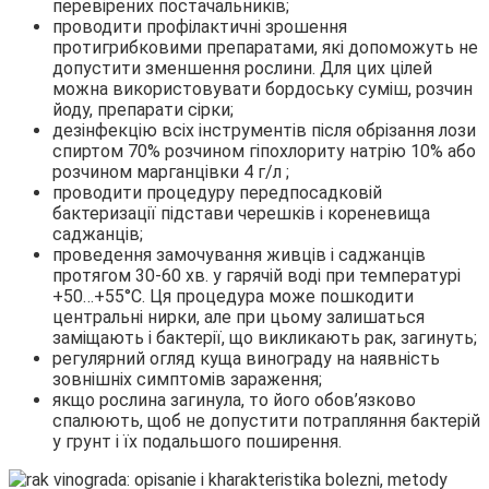
перевірених постачальників;
проводити профілактичні зрошення
протигрибковими препаратами, які допоможуть не
допустити зменшення рослини. Для цих цілей
можна використовувати бордоську суміш, розчин
йоду, препарати сірки;
дезінфекцію всіх інструментів після обрізання лози
спиртом 70% розчином гіпохлориту натрію 10% або
розчином марганцівки 4 г/л ;
проводити процедуру передпосадковій
бактеризації підстави черешків і кореневища
саджанців;
проведення замочування живців і саджанців
протягом 30-60 хв. у гарячій воді при температурі
+50…+55°C. Ця процедура може пошкодити
центральні нирки, але при цьому залишаться
заміщають і бактерії, що викликають рак, загинуть;
регулярний огляд куща винограду на наявність
зовнішніх симптомів зараження;
якщо рослина загинула, то його обов’язково
спалюють, щоб не допустити потрапляння бактерій
у грунт і їх подальшого поширення.