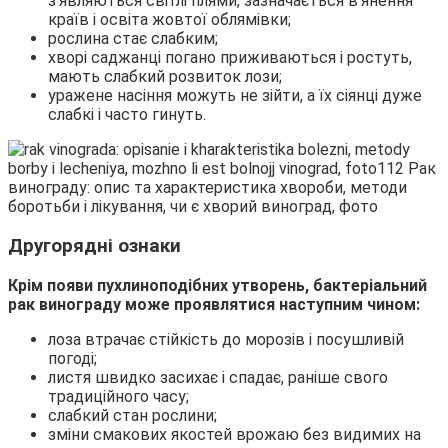
з’являються світлі плями, зазначається в’янення
країв і освіта жовтої облямівки;
рослина стає слабким;
хворі саджанці погано приживаються і ростуть,
мають слабкий розвиток лози;
уражене насіння можуть не зійти, а їх сіянці дуже
слабкі і часто гинуть.
Другорядні ознаки
Крім появи пухлиноподібних утворень, бактеріальний
рак винограду може проявлятися наступним чином:
лоза втрачає стійкість до морозів і посушливій
погоді;
листя швидко засихає і спадає, раніше свого
традиційного часу;
слабкий стан рослини;
зміни смакових якостей врожаю без видимих на