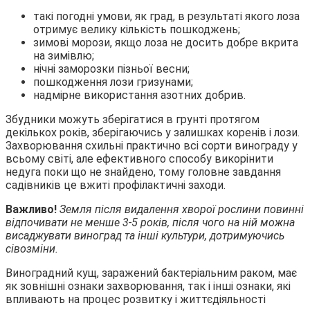
такі погодні умови, як град, в результаті якого лоза
отримує велику кількість пошкоджень;
зимові морози, якщо лоза не досить добре вкрита
на зимівлю;
нічні заморозки пізньої весни;
пошкодження лози гризунами;
надмірне використання азотних добрив.
Збудники можуть зберігатися в грунті протягом
декількох років, зберігаючись у залишках коренів і лози.
Захворювання схильні практично всі сорти винограду у
всьому світі, але ефективного способу викорінити
недуга поки що не знайдено, тому головне завдання
садівників це вжиті профілактичні заходи.
Важливо!
Земля після видалення хворої рослини повинні
відпочивати не менше 3-5 років, після чого на ній можна
висаджувати виноград та інші культури, дотримуючись
сівозміни.
Виноградний кущ, заражений бактеріальним раком, має
як зовнішні ознаки захворювання, так і інші ознаки, які
впливають на процес розвитку і життєдіяльності