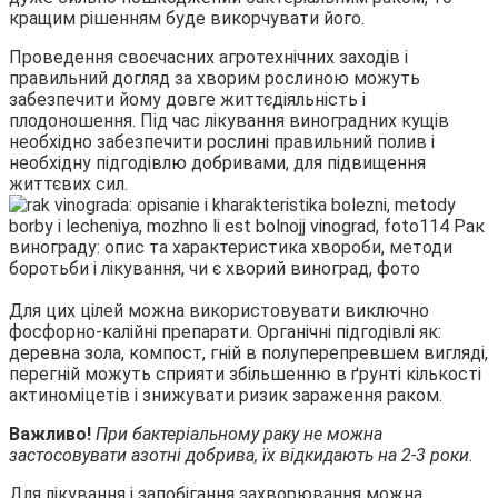
кращим рішенням буде викорчувати його.
Проведення своєчасних агротехнічних заходів і
правильний догляд за хворим рослиною можуть
забезпечити йому довге життєдіяльність і
плодоношення. Під час лікування виноградних кущів
необхідно забезпечити рослині правильний полив і
необхідну підгодівлю добривами, для підвищення
життєвих сил.
Для цих цілей можна використовувати виключно
фосфорно-калійні препарати. Органічні підгодівлі як:
деревна зола, компост, гній в полуперепревшем вигляді,
перегній можуть сприяти збільшенню в ґрунті кількості
актиноміцетів і знижувати ризик зараження раком.
Важливо!
При бактеріальному раку не можна
застосовувати азотні добрива, їх відкидають на 2-3 роки.
Для лікування і запобігання захворювання можна