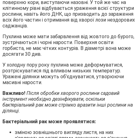
поверхню кори, виступаючи назовні. У той же час на
клітинному рівні відбувається ураження всієї структури
рослини, навіть його ДНК, що призводить до зараження
всіх його частин і отримання від хворої лози нездорових
саджанців.
Пухлина може мати забарвлення від жовтого до бурого,
зустрічаються і чорні нарости. Поверхня освіти
горбиста, не має чітких контурів. В діаметрі вона може
досягати 30 див.
У холодну пору року пухлина може деформуватися,
розтріскуватися під впливом низьких температур.
Уражені ділянки можуть об’єднуватися, утворюючи
масивні нарости.
Важливо!
Після обробки хворого рослини садовий
інструмент необхідно дезінфікувати, оскільки
бактеріальний рак може стрімко вразити інші рослини на
ділянці.
Бактеріальний рак може проявлятися:
зміною зовнішнього вигляду листя, на них