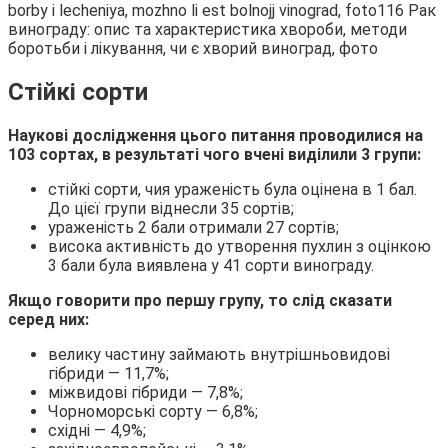
Стійкі сорти
Наукові дослідження цього питання проводилися на
103 сортах, в результаті чого вчені виділили 3 групи:
стійкі сорти, чия ураженість була оцінена в 1 бал.
До цієї групи віднесли 35 сортів;
ураженість 2 бали отримали 27 сортів;
висока активність до утворення пухлин з оцінкою
3 бали була виявлена у 41 сорти винограду.
Якщо говорити про першу групу, то слід сказати
серед них:
велику частину займають внутрішньовидові
гібриди — 11,7%;
міжвидові гібриди — 7,8%;
Чорноморські сорту — 6,8%;
східні — 4,9%;