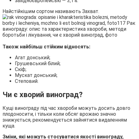
західноєвропейські — 3,1%.
Найстійкішим сортом називають Захват.
Також найбільш стійким відносять:
Агат донський;
Грушевський білий;
Скіф;
Мускат донський;
Степовий.
Чи є хворий виноград?
Кущі винограду під час хвороби можуть досить довго
плодоносити, і тільки коли обсяг врожаю значно
знижується, рекомендується зайнятися видаленням
куща.
Зміни, які можуть стосуватися якості винограду,