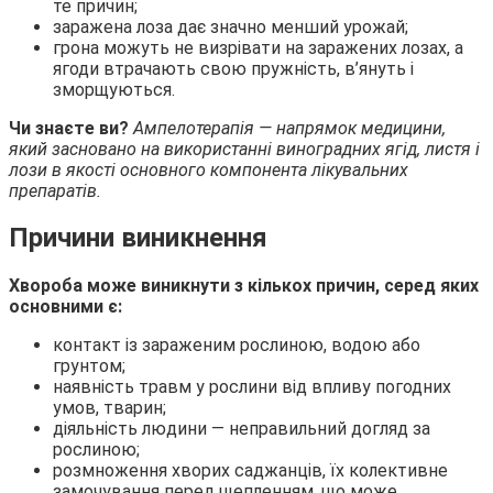
те причин;
заражена лоза дає значно менший урожай;
грона можуть не визрівати на заражених лозах, а
ягоди втрачають свою пружність, в’януть і
зморщуються.
Чи знаєте ви?
Ампелотерапія — напрямок медицини,
який засновано на використанні виноградних ягід, листя і
лози в якості основного компонента лікувальних
препаратів.
Причини виникнення
Хвороба може виникнути з кількох причин, серед яких
основними є:
контакт із зараженим рослиною, водою або
грунтом;
наявність травм у рослини від впливу погодних
умов, тварин;
діяльність людини — неправильний догляд за
рослиною;
розмноження хворих саджанців, їх колективне
замочування перед щепленням, що може