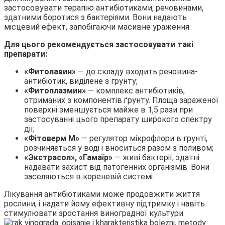
застосовувати терапію антибіотиками, речовинами,
здатними боротися з бактеріями. Вони надають
місцевий ефект, запобігаючи масивне ураження.
Для цього рекомендується застосовувати такі
препарати:
«Фитолавин»
— до складу входить речовина-
антибіотик, виділене з грунту;
«Фитоплазмин»
— комплекс антибіотиків,
отриманих з компонентів ґрунту. Площа зараженої
поверхні зменшується майже в 1,5 рази при
застосуванні цього препарату широкого спектру
дії;
«Фітоверм М»
— регулятор мікрофлори в грунті,
розчиняється у воді і вноситься разом з поливом;
«Экстрасол», «Гамаїр»
— живі бактерії, здатні
надавати захист від патогенних організмів. Вони
заселяються в кореневій системі.
Лікування антибіотиками може продовжити життя
рослини, і надати йому ефективну підтримку і навіть
стимулювати зростання виноградної культури.