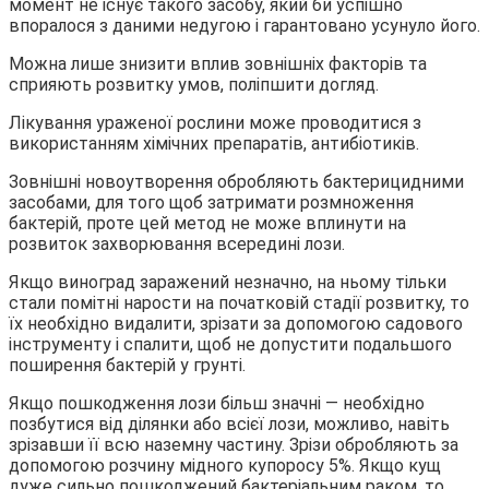
момент не існує такого засобу, який би успішно
впоралося з даними недугою і гарантовано усунуло його.
Можна лише знизити вплив зовнішніх факторів та
сприяють розвитку умов, поліпшити догляд.
Лікування ураженої рослини може проводитися з
використанням хімічних препаратів, антибіотиків.
Зовнішні новоутворення обробляють бактерицидними
засобами, для того щоб затримати розмноження
бактерій, проте цей метод не може вплинути на
розвиток захворювання всередині лози.
Якщо виноград заражений незначно, на ньому тільки
стали помітні нарости на початковій стадії розвитку, то
їх необхідно видалити, зрізати за допомогою садового
інструменту і спалити, щоб не допустити подальшого
поширення бактерій у грунті.
Якщо пошкодження лози більш значні — необхідно
позбутися від ділянки або всієї лози, можливо, навіть
зрізавши її всю наземну частину. Зрізи обробляють за
допомогою розчину мідного купоросу 5%. Якщо кущ
дуже сильно пошкоджений бактеріальним раком, то