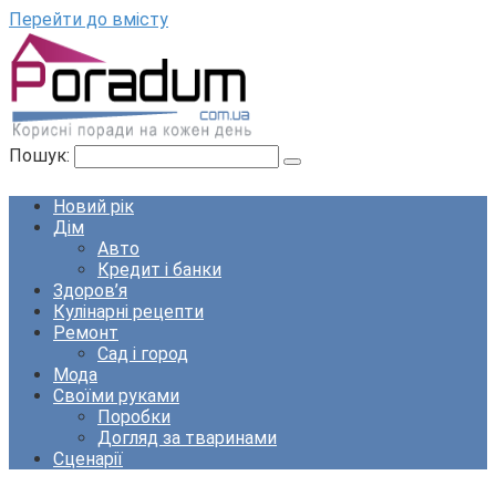
Перейти до вмісту
Пошук:
Новий рік
Дім
Авто
Кредит і банки
Здоров’я
Кулінарні рецепти
Ремонт
Сад і город
Мода
Своїми руками
Поробки
Догляд за тваринами
Сценарії