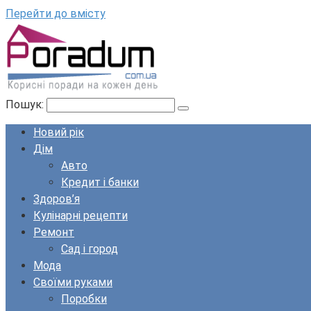
Перейти до вмісту
Пошук:
Новий рік
Дім
Авто
Кредит і банки
Здоров’я
Кулінарні рецепти
Ремонт
Сад і город
Мода
Своїми руками
Поробки