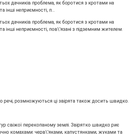
тьох дачників проблема, як боротися з кротами на
та інші неприємності, п…
тьох дачників проблема, як боротися з кротами на
та інші неприємності, пов\’язані з підземним жителем.
о речі, розмножуються ці звірята також досить швидко.
угур свіжої перекопаному землі. Звірятко швидко риє
лючно комахами: черв\’яками, капустянками, жуками та