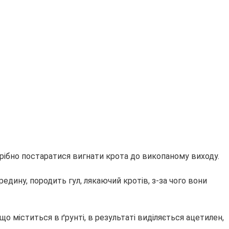
трібно постаратися вигнати крота до викопаному виходу.
дину, породить гул, лякаючий кротів, з-за чого вони
що міститься в ґрунті, в результаті виділяється ацетилен,