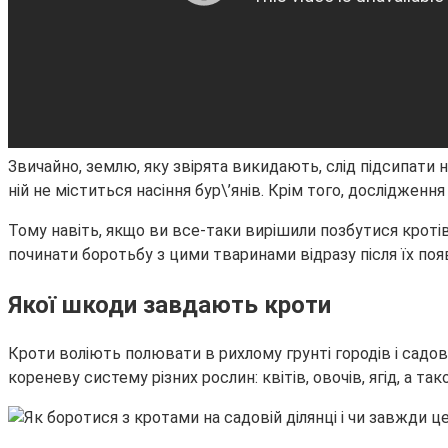
Звичайно, землю, яку звірята викидають, слід підсипати н
ній не міститься насіння бур\’янів. Крім того, дослідженн
Тому навіть, якщо ви все-таки вирішили позбутися кроті
починати боротьбу з цими тваринами відразу після їх поя
Якої шкоди завдають кроти
Кроти воліють полювати в рихлому грунті городів і садов
кореневу систему різних рослин: квітів, овочів, ягід, а т