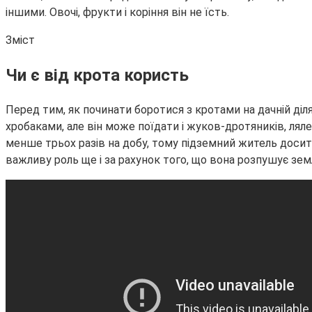
іншими. Овочі, фрукти і коріння він не їсть.
Зміст
Чи є від крота користь
Перед тим, як починати боротися з кротами на дачній ді
хробаками, але він може поїдати і жуков-дротяників, лял
менше трьох разів на добу, тому підземний житель досит
важливу роль ще і за рахунок того, що вона розпушує земл