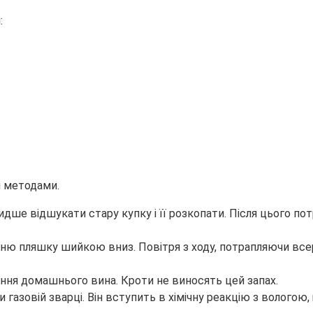
:
и методами.
дше відшукати стару купку і її розкопати. Після цього по
ню пляшку шийкою вниз. Повітря з ходу, потрапляючи всере
ання домашнього вина. Кроти не виносять цей запах.
газовій зварці. Він вступить в хімічну реакцію з вологою, 