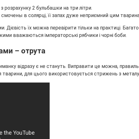
з розрахунку 2 бульбашки на три літри.
и смочены в солярці, її запах дуже неприємний цим тварин
и. Дієвість їх можна перевірити тільки на практиці. Багат
кими вважаються імператорські рябчики і чорні боби.
ами – отрута
иманку відразу є не стануть. Виправити це можна, правил
я тварини, для цього використовується стрижень з металу