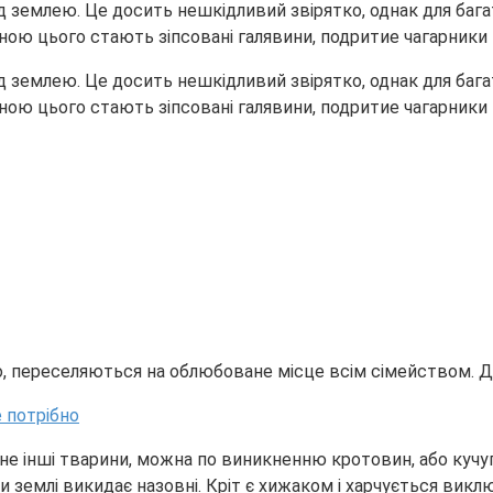
д землею. Це досить нешкідливий звірятко, однак для бага
иною цього стають зіпсовані галявини, подритие чагарники 
д землею. Це досить нешкідливий звірятко, однак для бага
иною цього стають зіпсовані галявини, подритие чагарники 
о, переселяються на облюбоване місце всім сімейством. Д
 а не інші тварини, можна по виникненню кротовин, або куч
и землі викидає назовні. Кріт є хижаком і харчується вик