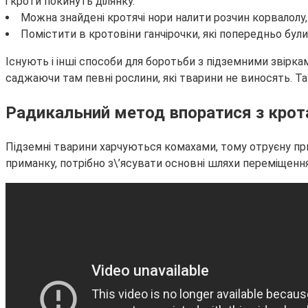
і кроти покинуть ділянку.
Можна знайдені кротячі нори налити розчин корвалолу, 
Помістити в кротовіни ганчірочки, які попередньо бул
Існують і інші способи для боротьби з підземними звіркам
саджаючи там певні рослини, які тварини не виносять. Та
Радикальний метод впоратися з крот
Підземні тварини харчуються комахами, тому отруєну пр
приманку, потрібно з\’ясувати основні шляхи переміщенн