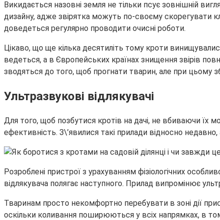
Викидається назовні земля не тільки псує зовнішній ви
дизайну, адже звірятка можуть по-своєму скорегувати клу
доведеться регулярно проводити очисні роботи.
Цікаво, що ще кілька десятиліть тому кроти винищувалися 
ведеться, а в Європейських країнах знищення звірів пов
зводяться до того, щоб прогнати тварин, але при цьому з
Ультразвукові відлякувачі
Для того, щоб позбутися кротів на дачі, не вбиваючи їх 
ефективність. З\’явилися такі прилади відносно недавно
Розроблені пристрої з урахуванням фізіологічних особливо
відлякувача полягає наступного. Прилад випромінює ультра
Тваринам просто некомфортно перебувати в зоні дії пристр
оскільки коливання поширюються у всіх напрямках, в тому 