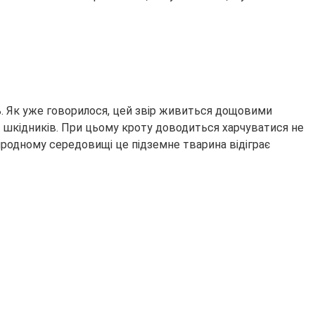
ть. Як уже говорилося, цей звір живиться дощовими
х шкідників. При цьому кроту доводиться харчуватися не
иродному середовищі це підземне тварина відіграє