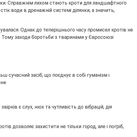
арки. Справжнім лихом стають кроти для ландшафтного
тік води в дренажній системі ділянки, а значить,
інувалася. Однак до теперішнього часу промисел кротів не
у. Тому заходи боротьби з тваринами у Євросоюзі
ш сучасний засіб, що поєднує в собі гуманізм і
ни.
рків є слух, нюх та чутливість до вібрацій, дія
ів дозволяє захистити не тільки город, але і погріб,