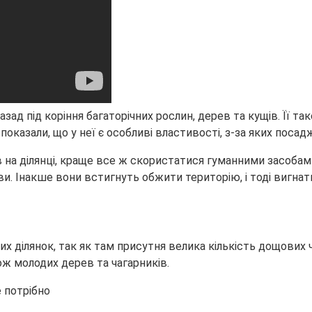
азад під коріння багаторічних рослин, дерев та кущів. Її 
я показали, що у неї є особливі властивості, з-за яких пос
в на ділянці, краще все ж скористатися гуманними засобам
ви. Інакше вони встигнуть обжити територію, і тоді вигнати
их ділянок, так як там присутня велика кількість дощових
акож молодих дерев та чагарників.