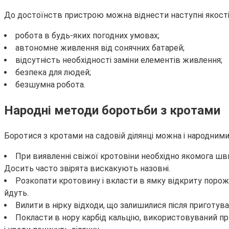
До достоїнств пристрою можна віднести наступні якості
робота в будь-яких погодних умовах;
автономне живлення від сонячних батарей;
відсутність необхідності заміни елементів живлення;
безпека для людей;
безшумна робота.
Народні методи боротьби з кротами
Боротися з кротами на садовій ділянці можна і народним
При виявленні свіжої кротовіни необхідно якомога шви
Досить часто звірята вискакують назовні.
Розкопати кротовину і вкласти в ямку відкриту порож
йдуть.
Вилити в нірку відходи, що залишилися після приготув
Покласти в нору карбід кальцію, використовуваний при 