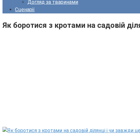
Догляд за тваринами
Сценарії
Як боротися з кротами на садовій діля