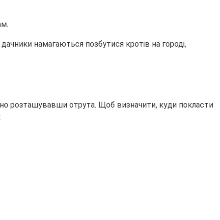
ам.
о дачники намагаються позбутися кротів на городі,
ьно розташувавши отрута. Щоб визначити, куди покласти
.