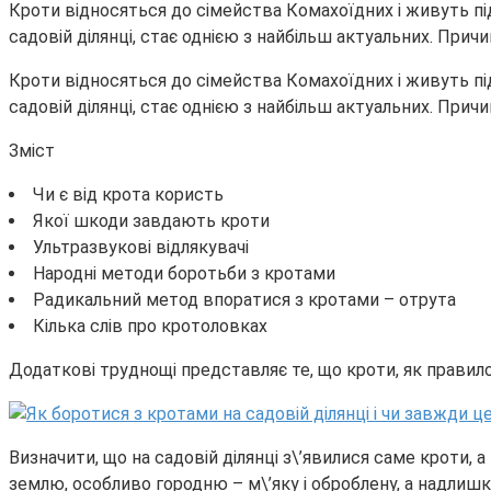
Кроти відносяться до сімейства Комахоїдних і живуть пі
садовій ділянці, стає однією з найбільш актуальних. Прич
Кроти відносяться до сімейства Комахоїдних і живуть пі
садовій ділянці, стає однією з найбільш актуальних. Прич
Зміст
Чи є від крота користь
Якої шкоди завдають кроти
Ультразвукові відлякувачі
Народні методи боротьби з кротами
Радикальний метод впоратися з кротами – отрута
Кілька слів про кротоловках
Додаткові труднощі представляє те, що кроти, як правил
Визначити, що на садовій ділянці з\’явилися саме кроти,
землю, особливо городню – м\’яку і оброблену, а надлишк