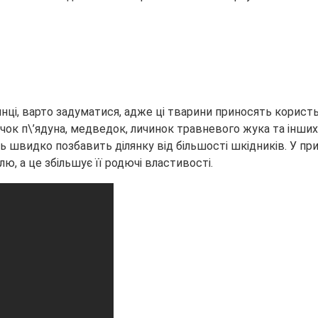
лянці, варто задуматися, адже ці тварини приносять корис
ечок п\’ядуна, медведок, личинок травневого жука та інши
ь швидко позбавить ділянку від більшості шкідників. У пр
ю, а це збільшує її родючі властивості.