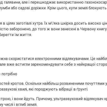
гляд галявини, але і перешкоджає використанню газонокос
мби або садові доріжки. Крім цього, купи землі блокують с
в цілях заготівлі хутра. Їх м\’яка шкірка досить високо ц
ністю заборонено, до того ж вони занесені в Червону книг
берегти їм життя.
можна скористатися електронними відлякувачами. Це найбіль
, але вже встигли зарекомендувати себе з найкращої сторо
стей кротов. Оскільки найбільш розвиненими почуттями у зві
звукові хвилі, які породжують вібрації в ґрунті.
ою, і вони йдуть. Причому, ультразвуковий відлякувач крот
числі і вглиб землі.